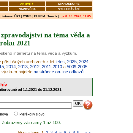
AKTIVITY
MIKROSKOPIE
NÁPOVĚDA
VYHLEDÁVÁNÍ
|
intranet ÚPT
|
CSMS
|
EUREM
|
Trends
|
je 8. 08. 2026, 11:05
zpravodajství na téma věda a
roku 2021
českého internetu na téma věda a výzkum.
 příslušných archívech z let
letos
,
2025
,
2024
,
15
,
2014
,
2013
,
2012
,
2011-2010
a
5009-2005
.
 a výzkum najdete
na stránce on-line odkazů
.
hív
itorované od 1.1.2021 do 31.12.2021.
 slova
kterékoliv slovo
. Zobrazeny záznamy 1 až 100.
Jdi na stranu:
1
,
2
,
3
,
4
,
5
,
6
,
7
,
8
,
9
..
>
>|