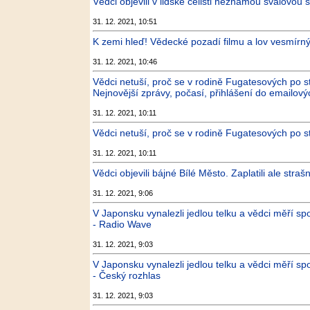
Vědci objevili v lidské čelisti neznámou svalovou 
31. 12. 2021, 10:51
K zemi hleď! Vědecké pozadí filmu a lov vesmírný
31. 12. 2021, 10:46
Vědci netuší, proč se v rodině Fugatesových po s
Nejnovější zprávy, počasí, přihlášení do emailový
31. 12. 2021, 10:11
Vědci netuší, proč se v rodině Fugatesových po st
31. 12. 2021, 10:11
Vědci objevili bájné Bílé Město. Zaplatili ale stra
31. 12. 2021, 9:06
V Japonsku vynalezli jedlou telku a vědci měří s
- Radio Wave
31. 12. 2021, 9:03
V Japonsku vynalezli jedlou telku a vědci měří s
- Český rozhlas
31. 12. 2021, 9:03