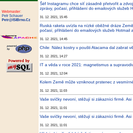
Šéf Instagramu chce síť zásadně přetvořit a zdvo
zprávy, počasí, přihlášení do emailových služeb H
Webmaster:
Petr Schauer
31. 12. 2021, 15:45
Petr@ISIBrno.Cz
Ruská raketa uvízla na nízké oběžné dráze Země.
počasí, přihlášení do emailových služeb Hotmail 
31. 12. 2021, 14:45
Chile: Nález kostry v poušti Atacama dal zabrat v
31. 12. 2021, 14:27
IT a věda v roce 2021: magnetismus a supravodiv
31. 12. 2021, 12:04
Kolem Země může vzniknout prstenec z vesmírného
31. 12. 2021, 11:03
Vaše svíčky nevoní, stěžují si zákazníci firmě. Asi
31. 12. 2021, 11:01
Vaše svíčky nevoní, stěžují si zákazníci firmě. Asi
31. 12. 2021, 11:01