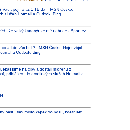
PG Vault pojme až 1 TB dat - MSN Česko:
ch služeb Hotmail a Outlook, Bing
 vědí, že velký kanonýr ze mě nebude - Sport.cz
, co a kde vás bolí? - MSN Česko: Nejnovější
otmail a Outlook, Bing
kali jsme na čipy a dostali migrénu z
í, přihlášení do emailových služeb Hotmail a
 N
ány pěstí, sex místo kapek do nosu, koeficient