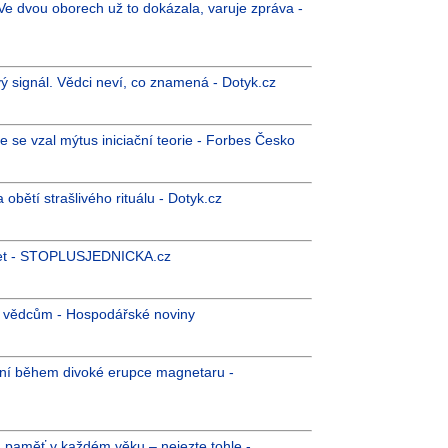
 Ve dvou oborech už to dokázala, varuje zpráva -
ý signál. Vědci neví, co znamená - Dotyk.cz
se vzal mýtus iniciační teorie - Forbes Česko
bětí strašlivého rituálu - Dotyk.cz
0 let - STOPLUSJEDNICKA.cz
ým vědcům - Hospodářské noviny
ení během divoké erupce magnetaru -
ou paměť v každém věku – nejezte tohle -