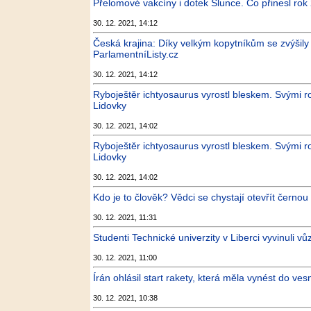
Přelomové vakcíny i dotek Slunce. Co přinesl ro
30. 12. 2021, 14:12
Česká krajina: Díky velkým kopytníkům se zvýšily 
ParlamentníListy.cz
30. 12. 2021, 14:12
Ryboještěr ichtyosaurus vyrostl bleskem. Svými
Lidovky
30. 12. 2021, 14:02
Ryboještěr ichtyosaurus vyrostl bleskem. Svými
Lidovky
30. 12. 2021, 14:02
Kdo je to člověk? Vědci se chystají otevřít černou 
30. 12. 2021, 11:31
Studenti Technické univerzity v Liberci vyvinuli vů
30. 12. 2021, 11:00
Írán ohlásil start rakety, která měla vynést do ves
30. 12. 2021, 10:38