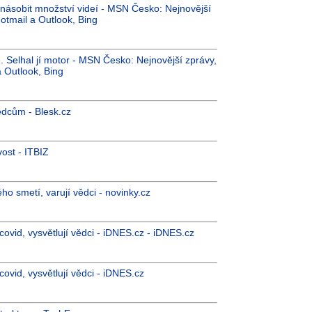
jnásobit množství videí - MSN Česko: Nejnovější
otmail a Outlook, Bing
 Selhal jí motor - MSN Česko: Nejnovější zprávy,
a Outlook, Bing
ědcům - Blesk.cz
ost - ITBIZ
 smetí, varují vědci - novinky.cz
 covid, vysvětlují vědci - iDNES.cz - iDNES.cz
 covid, vysvětlují vědci - iDNES.cz