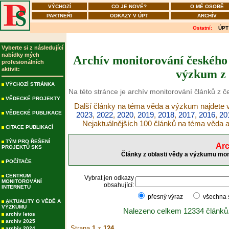
VÝCHOZÍ
CO JE NOVÉ?
O MÉ OSOBĚ
PARTNEŘI
ODKAZY V ÚPT
ARCHÍV
Ostatní:
ÚPT
Vyberte si z následující
nabídky mých
Archív monitorování českého 
profesionálních
aktivit:
výzkum z 
VÝCHOZÍ STRÁNKA
Na této stránce je archív monitorování článků z 
VĚDECKÉ PROJEKTY
Další články na téma věda a výzkum najdete v
VĚDECKÉ PUBLIKACE
2023
,
2022
,
2020
,
2019
,
2018
,
2017
,
2016
,
20
Nejaktuálnějších 100 článků na téma věda
CITACE PUBLIKACÍ
TÝM PRO ŘEŠENÍ
Arc
PROJEKTŮ SKS
Články z oblasti vědy a výzkumu mon
POČÍTAČE
CENTRUM
Vybrat jen odkazy
MONITOROVÁNÍ
obsahující:
INTERNETU
přesný výraz
všechna
AKTUALITY O VĚDĚ A
VÝZKUMU
Nalezeno celkem 12334 článků
archív letos
archív 2025
Strana
1
z
124
archív 2024