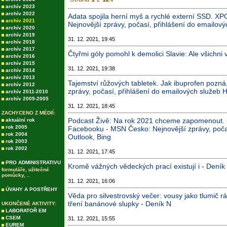
archív 2023
archív 2022
Adata spojila herní myš a rychlé externí SSD. X
archív 2021
Nejnovější zprávy, počasí, přihlášení do emailový
archív 2020
archív 2019
31. 12. 2021, 19:45
archív 2018
archív 2017
Čtyřmi góly pomohl k demolici Slavie: Ale všichni
archív 2016
archív 2015
31. 12. 2021, 19:38
archív 2014
archív 2013
Tajemství růžových tabletek. Jak ibuprofen pozná
archív 2012
zprávy, počasí, přihlášení do emailových služeb H
archív 2011-2010
archív 2009-2005
31. 12. 2021, 18:45
ZACHYCENO Z MÉDIÍ:
Podcast Živě: Na rok 2021 chceme zapomenout. Če
aktuální rok
rok 2005
Facebooku - MSN Česko: Nejnovější zprávy, počas
rok 2004
Outlook, Bing
rok 2003
rok 2002
31. 12. 2021, 17:45
PRO ADMINISTRATIVU
Kromě vážných vědeckých prací existují i - Deník
formuláře, užitečné
pomůcky, ..
31. 12. 2021, 16:06
ÚVAHY A POSTŘEHY
Věda pro silvestrovský večer: vousy jako tlumič r
tření banánové slupky - Deník N
UKONČENÉ AKTIVITY:
LABORATOŘ EM
CSEM
31. 12. 2021, 15:55
EUREM