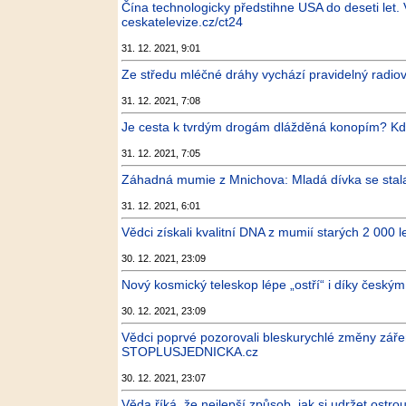
Čína technologicky předstihne USA do deseti let.
ceskatelevize.cz/ct24
31. 12. 2021, 9:01
Ze středu mléčné dráhy vychází pravidelný radiov
31. 12. 2021, 7:08
Je cesta k tvrdým drogám dlážděná konopím? Kde 
31. 12. 2021, 7:05
Záhadná mumie z Mnichova: Mladá dívka se stala o
31. 12. 2021, 6:01
Vědci získali kvalitní DNA z mumií starých 2 00
30. 12. 2021, 23:09
Nový kosmický teleskop lépe „ostří“ i díky česk
30. 12. 2021, 23:09
Vědci poprvé pozorovali bleskurychlé změny zář
STOPLUSJEDNICKA.cz
30. 12. 2021, 23:07
Věda říká, že nejlepší způsob, jak si udržet ostr