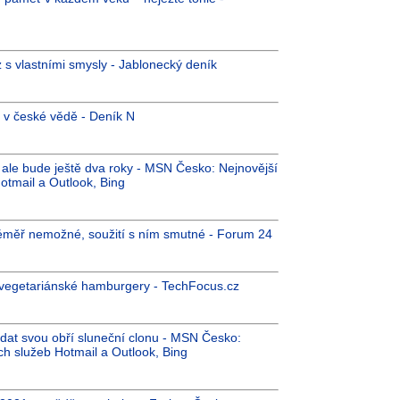
ůz s vlastními smysly - Jablonecký deník
1 v české vědě - Deník N
e ale bude ještě dva roky - MSN Česko: Nejnovější
otmail a Outlook, Bing
téměř nemožné, soužití s ním smutné - Forum 24
i vegetariánské hamburgery - TechFocus.cz
at svou obří sluneční clonu - MSN Česko:
ch služeb Hotmail a Outlook, Bing