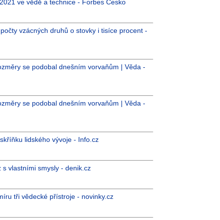
k 2021 ve vědě a technice - Forbes Česko
počty vzácných druhů o stovky i tisíce procent -
 rozměry se podobal dnešním vorvaňům | Věda -
 rozměry se podobal dnešním vorvaňům | Věda -
skříňku lidského vývoje - Info.cz
z s vlastními smysly - denik.cz
míru tři vědecké přístroje - novinky.cz