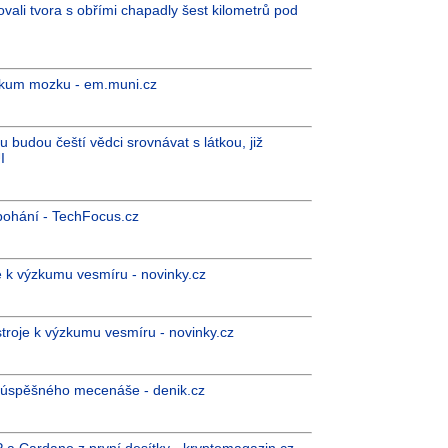
rovali tvora s obřími chapadly šest kilometrů pod
zkum mozku - em.muni.cz
 budou čeští vědci srovnávat s látkou, již
I
i pohání - TechFocus.cz
e k výzkumu vesmíru - novinky.cz
troje k výzkumu vesmíru - novinky.cz
 úspěšného mecenáše - denik.cz