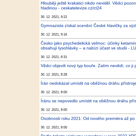
Hlouběji ještě krakatici nikdo neviděl. Vědci pozo
hladinou - ceskatelevize.cz/ct24
30. 12. 2021, 9:22
Gymnazista získal ocenění České hlavičky za vý
30. 12. 2021, 9:16
Česko jako psychedelická velmoc: účinky ketaminu
obsahují lysohlávky – a nabízí účast ve studii - LU
30. 12. 2021, 8:31
Vědci objevili nový typ bouře. Zatím nevědí, co j
30. 12. 2021, 8:28
Írán nedokázal umístit na oběžnou dráhu přístroj
30. 12. 2021, 8:00
Íránu se nepovedlo umístit na oběžnou dráhu přís
30. 12. 2021, 8:00
Osobnosti roku 2021: Od nového premiéra až po
30. 12. 2021, 8:00