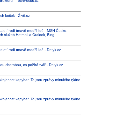
strukturu - TechFocus.cz
ch koček - Živě.cz
taletí rodí tmavě modří lidé - MSN Česko:
ch služeb Hotmail a Outlook, Bing
aletí rodí tmavě modří lidé - Dotyk.cz
šnou chorobou, co požírá tvář - Dotyk.cz
pokojenost kapybar. To jsou zprávy minulého týdne
pokojenost kapybar. To jsou zprávy minulého týdne