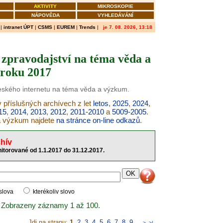
AKTIVITY
MIKROSKOPIE
NÁPOVĚDA
VYHLEDÁVÁNÍ
|
intranet ÚPT
|
CSMS
|
EUREM
|
Trends
|
je 7. 08. 2026, 13:18
zpravodajství na téma věda a
roku 2017
českého internetu na téma věda a výzkum.
 příslušných archívech z let
letos
,
2025
,
2024
,
15
,
2014
,
2013
,
2012
,
2011-2010
a
5009-2005
.
 a výzkum najdete
na stránce on-line odkazů
.
hív
itorované od 1.1.2017 do 31.12.2017.
 slova
kterékoliv slovo
 Zobrazeny záznamy 1 až 100.
Jdi na stranu:
1
,
2
,
3
,
4
,
5
,
6
,
7
,
8
,
9
..
>
>|