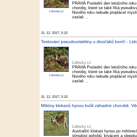
PRAHA Poslední den letošního roku
choroby, které se také říká pseudovz
Lidovky.cz
Nového roku nebude proplácet mysli
zaslali ...
31. 12. 2017, 5:15
Testování pseudovztekliny u divočáků končí - Lid
Lidovky.cz
PRAHA Poslední den letošního roku
choroby, které se také říká pseudovz
Lidovky.cz
Nového roku nebude proplácet mysli
zaslali ...
31. 12. 2017, 5:15
Milióny klokanů hynou kvůli záhadné chorobě. Vědc
Lidovky.cz
Australští klokani hynou po milión
strnulost pohybů, krvácení a slepotu