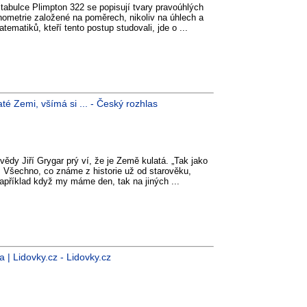
 tabulce Plimpton 322 se popisují tvary pravoúhlých
onometrie založené na poměrech, nikoliv na úhlech a
tematiků, kteří tento postup studovali, jde o ...
até Zemi, všímá si ... - Český rozhlas
vědy Jiří Grygar prý ví, že je Země kulatá. „Tak jako
. Všechno, co známe z historie už od starověku,
Například když my máme den, tak na jiných ...
 | Lidovky.cz - Lidovky.cz