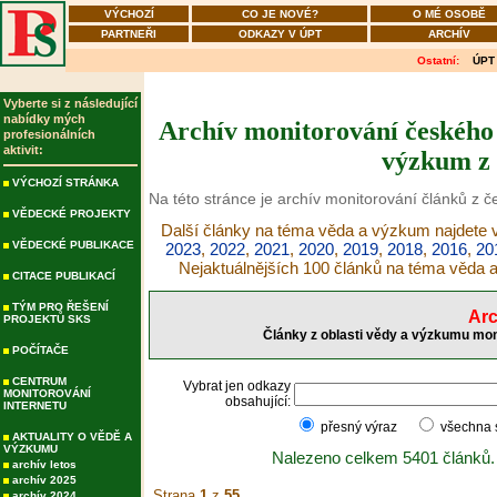
VÝCHOZÍ
CO JE NOVÉ?
O MÉ OSOBĚ
PARTNEŘI
ODKAZY V ÚPT
ARCHÍV
Ostatní:
ÚPT
Vyberte si z následující
nabídky mých
Archív monitorování českého 
profesionálních
aktivit:
výzkum z 
VÝCHOZÍ STRÁNKA
Na této stránce je archív monitorování článků z 
VĚDECKÉ PROJEKTY
Další články na téma věda a výzkum najdete v
VĚDECKÉ PUBLIKACE
2023
,
2022
,
2021
,
2020
,
2019
,
2018
,
2016
,
20
Nejaktuálnějších 100 článků na téma věda
CITACE PUBLIKACÍ
TÝM PRO ŘEŠENÍ
Arc
PROJEKTŮ SKS
Články z oblasti vědy a výzkumu mon
POČÍTAČE
CENTRUM
Vybrat jen odkazy
MONITOROVÁNÍ
obsahující:
INTERNETU
přesný výraz
všechna
AKTUALITY O VĚDĚ A
VÝZKUMU
Nalezeno celkem 5401 článků.
archív letos
archív 2025
Strana
1
z
55
archív 2024