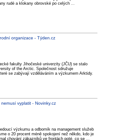
any rudé a klokany obrovské po celých ...
rodní organizace - Týden.cz
ecké fakulty Jihočeské univerzity (JČU) se stalo
rsity of the Arctic. Společnost sdružuje
 které se zabývají vzděláváním a výzkumem Arktidy.
 nemusí vyplatit - Novinky.cz
kl vedoucí výzkumu a odborník na management služeb
jsme o 20 procent méně spokojení než někdo, kdo je
mal chování zákazníků ve frontách poté, co se ...