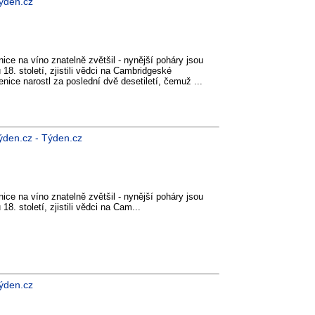
Týden.cz
ice na víno znatelně zvětšil - nynější poháry jsou
18. století, zjistili vědci na Cambridgeské
enice narostl za poslední dvě desetiletí, čemuž ...
ýden.cz - Týden.cz
ice na víno znatelně zvětšil - nynější poháry jsou
8. století, zjistili vědci na Cam...
Týden.cz