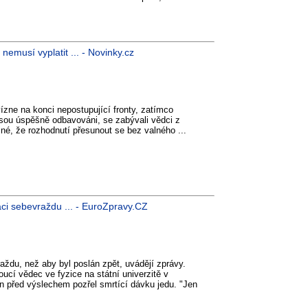
nemusí vyplatit ... - Novinky.cz
vízne na konci nepostupující fronty, zatímco
jsou úspěšně odbavováni, se zabývali vědci z
jiné, že rozhodnutí přesunout se bez valného ...
ci sebevraždu ... - EuroZpravy.CZ
aždu, než aby byl poslán zpět, uvádějí zprávy.
ucí vědec ve fyzice na státní univerzitě v
in před výslechem pozřel smrtící dávku jedu. "Jen