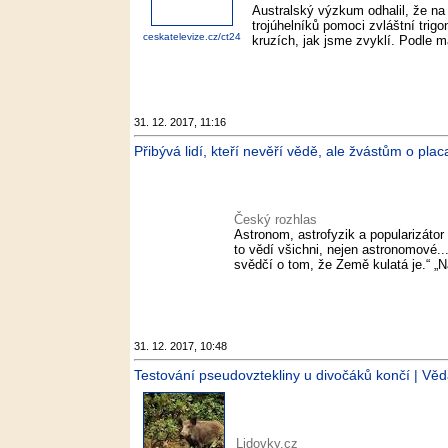
Australský výzkum odhalil, že na
trojúhelníků pomoci zvláštní trig
ceskatelevize.cz/ct24
kruzích, jak jsme zvyklí. Podle ma
31. 12. 2017, 11:16
Přibývá lidí, kteří nevěří vědě, ale žvástům o plac
Český rozhlas
Astronom, astrofyzik a popularizátor 
to vědí všichni, nejen astronomové..
svědčí o tom, že Země kulatá je.“ „
31. 12. 2017, 10:48
Testování pseudovztekliny u divočáků končí | Věda
Lidovky.cz