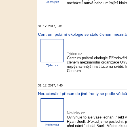
Lidovky.cz
nacházejí mrtvé nebo umírající klok
31. 12. 2017, 5:01
Centrum polární ekologie se stalo členem meziná
Týden.cz
Centrum polární ekologie Přírodověd
členem mezinárodní organizace Unive
Týden.cz
nejvýznamnější instituce na světě,
Centrum ...
31. 12. 2017, 4:45
Neracionální přesun do jiné fronty se podle vědců
Novinky.cz
Ovlivňuje to ale vaše jednání,“ ře
Ryan Buell. „Pokud jsme poslední, 
Novinky.cz
před námi,“ dodal Buell. Vědec zkou