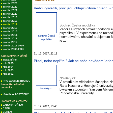
archív 2023
archív 2022
Vědci vysvětlili, proč jsou chlapci citově chladní 
archív 2021
archív 2020
archív 2019
archív 2018
archív 2017
Sputnik Česká republika
archív 2016
Vědci se rozhodli provést podobný e
archív 2015
psychikou. V experimentu se rozhodli
archív 2014
Sputnik Česká
neemotivnímu chování a objemem šed
archív 2013
republika
je ...
archív 2012
archív 2011-2010
archív 2009-2005
31. 12. 2017, 22:19
ZACHYCENO Z MÉDIÍ:
aktuální rok
Přítel, nebo nepřítel? Jak se naše nevědomí orien
rok 2005
rok 2004
rok 2003
rok 2002
Novinky.cz
PRO ADMINISTRATIVU
V prestižním vědeckém časopise Na
formuláře, užitečné
Rana Hassina z Hebrejské univerzit
pomůcky, ..
Novinky.cz
bývalým studentem Yanivem Abirem
Princetonské univerzity ...
ÚVAHY A POSTŘEHY
UKONČENÉ AKTIVITY:
LABORATOŘ EM
31. 12. 2017, 13:43
CSEM
EUREM