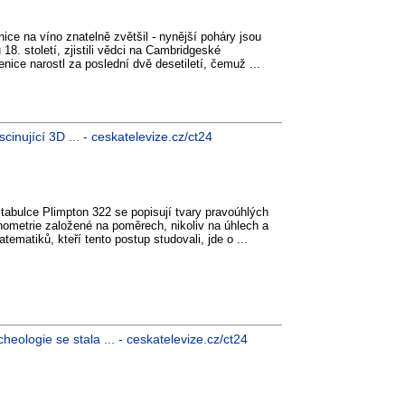
ice na víno znatelně zvětšil - nynější poháry jsou
18. století, zjistili vědci na Cambridgeské
enice narostl za poslední dvě desetiletí, čemuž ...
nující 3D ... - ceskatelevize.cz/ct24
 tabulce Plimpton 322 se popisují tvary pravoúhlých
onometrie založené na poměrech, nikoliv na úhlech a
tematiků, kteří tento postup studovali, jde o ...
ologie se stala ... - ceskatelevize.cz/ct24