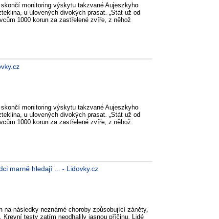
 skončí monitoring výskytu takzvané Aujeszkyho
teklina, u ulovených divokých prasat. „Stát už od
vcům 1000 korun za zastřelené zvíře, z něhož
ovky.cz
 skončí monitoring výskytu takzvané Aujeszkyho
teklina, u ulovených divokých prasat. „Stát už od
vcům 1000 korun za zastřelené zvíře, z něhož
i marně hledají ... - Lidovky.cz
ech na následky neznámé choroby způsobující záněty,
. Krevní testy zatím neodhalily jasnou příčinu. Lidé