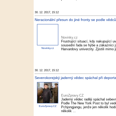
30. 12. 2017, 15:12
Neracionální přesun do jiné fronty se podle vědců 
Novinky.cz
Frustrující situací, kdy nakupující u
sousední řada se hýbe a zákazníci 
Novinky.cz
Harvardovy univerzity. Zjistili mimo 
30. 12. 2017, 15:12
Severokorejský jaderný vědec spáchal při deporta
EuroZpravy.CZ
Jaderný vědec raději spáchal sebevr
Podle The New York Post to byl vedo
EuroZpravy.CZ
Pchjongjangu, jenže jen několik hod
několik ...