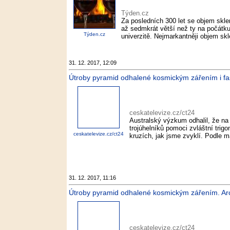
Týden.cz
Za posledních 300 let se objem sklen
až sedmkrát větší než ty na počátku 
Týden.cz
univerzitě. Nejmarkantněji objem skl
31. 12. 2017, 12:09
Útroby pyramid odhalené kosmickým zářením i fasci
ceskatelevize.cz/ct24
Australský výzkum odhalil, že na
trojúhelníků pomoci zvláštní trig
ceskatelevize.cz/ct24
kruzích, jak jsme zvyklí. Podle ma
31. 12. 2017, 11:16
Útroby pyramid odhalené kosmickým zářením. Arche
ceskatelevize.cz/ct24