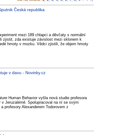
- Sputnik Česká republika
xperiment mezi 189 chlapci a děvčaty s normální
 zjistit, zda existuje závislost mezi sklonem k
é hmoty v mozku. Vědci zjistili, že objem hmoty
tuje v davu - Novinky.cz
ture Human Behavior vyšla nová studie profesora
y v Jeruzalémě. Spolupracoval na ní se svým
 a profesory Alexanderem Todorovem z