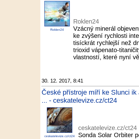
Roklen24
Vzácný minerál objeven
Roklen24
ke zvýšení rychlosti in
tisíckrát rychlejší než 
trioxid vápenato-titani
vlastností, které nyní vě
30. 12. 2017, 8:41
České přístroje míří ke Slunci i
... - ceskatelevize.cz/ct24
ceskatelevize.cz/ct24
Sonda Solar Orbiter p
ceskatelevize.cz/ct24