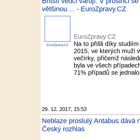
Britští vědci varují: V prosinci se
většinou ... - EuroZpravy.CZ
EuroZpravy.CZ
Na to přišli díky studií
EuroZpravy.CZ
2015, ve kterých muži v
večírky, přičemž násled
byla ve všech případech
71% případů se jednalo 
29. 12. 2017, 15:53
Neblaze proslulý Antabus dává nad
Český rozhlas