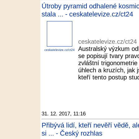
Útroby pyramid odhalené kosmic
stala ... - ceskatelevize.cz/ct24
ceskatelevize.cz/ct24
Australský výzkum odh
ceskatelevize.cz/ct24
se popisují tvary pra
zvláštní trigonometri
úhlech a kruzích, jak
kteří tento postup stud
31. 12. 2017, 11:16
Přibývá lidí, kteří nevěří vědě, 
si ... - Český rozhlas