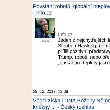
Povstání robotů, globální oteplov
- Info.cz
Info.cz
Jeden z nejchytřejších l
Info.cz
Stephen Hawking, nemá 
příliš pozitivní předst
Trump, roboti, nebo přel
„dostanou“ teploty jako 
29. 12. 2017, 13:08
Vědci získali DNA Boženy Němco
kněžny ... - Český rozhlas