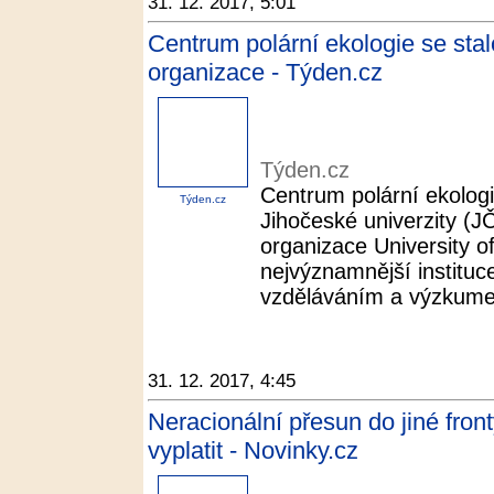
31. 12. 2017, 5:01
Centrum polární ekologie se sta
organizace - Týden.cz
Týden.cz
Centrum polární ekologi
Týden.cz
Jihočeské univerzity (J
organizace University of
nejvýznamnější instituc
vzděláváním a výzkumem
31. 12. 2017, 4:45
Neracionální přesun do jiné fro
vyplatit - Novinky.cz