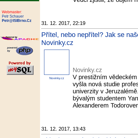
Webmaster:
Petr Schauer
Petr@ISIBrno.Cz
31. 12. 2017, 22:19
Přítel, nebo nepřítel? Jak se na
Novinky.cz
Novinky.cz
V prestižním vědeckém
Novinky.cz
vyšla nová studie prof
univerzity v Jeruzalémě
bývalým studentem Yan
Alexanderem Todorovem 
31. 12. 2017, 13:43