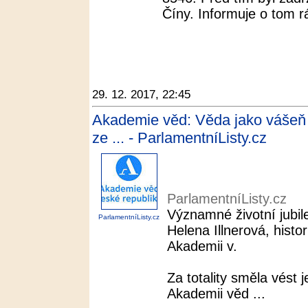
Číny. Informuje o tom rá
29. 12. 2017, 22:45
Akademie věd: Věda jako vášeň | 
ze ... - ParlamentníListy.cz
ParlamentníListy.cz
Významné životní jubil
ParlamentníListy.cz
Helena Illnerová, histor
Akademii v.
Za totality směla vést j
Akademii věd ...