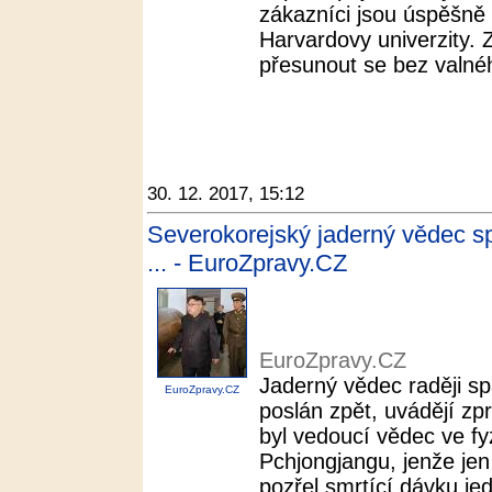
zákazníci jsou úspěšně 
Harvardovy univerzity. Z
přesunout se bez valnéh
30. 12. 2017, 15:12
Severokorejský jaderný vědec sp
... - EuroZpravy.CZ
EuroZpravy.CZ
Jaderný vědec raději s
EuroZpravy.CZ
poslán zpět, uvádějí zp
byl vedoucí vědec ve fyz
Pchjongjangu, jenže jen
pozřel smrtící dávku jed