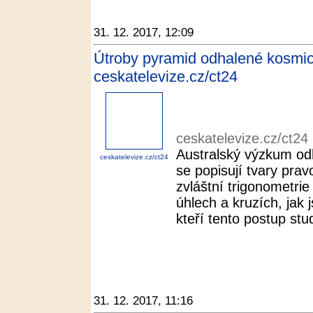
31. 12. 2017, 12:09
Útroby pyramid odhalené kosmický
ceskatelevize.cz/ct24
ceskatelevize.cz/ct24
Australský výzkum odh
ceskatelevize.cz/ct24
se popisují tvary pra
zvláštní trigonometri
úhlech a kruzích, jak
kteří tento postup stud
31. 12. 2017, 11:16