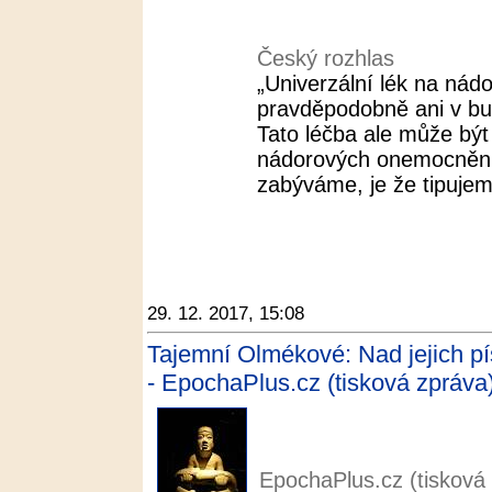
Český rozhlas
„Univerzální lék na ná
pravděpodobně ani v bu
Tato léčba ale může být
nádorových onemocnění
zabýváme, je že tipujem
29. 12. 2017, 15:08
Tajemní Olmékové: Nad jejich p
- EpochaPlus.cz (tisková zpráva)
EpochaPlus.cz (tisková 