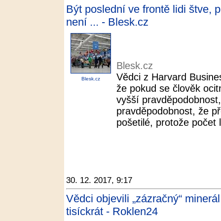
Být poslední ve frontě lidi štve, 
není ... - Blesk.cz
Blesk.cz
Vědci z Harvard Busines
Blesk.cz
že pokud se člověk ocitn
vyšší pravděpodobnost, 
pravděpodobnost, že pře
pošetilé, protože počet li
30. 12. 2017, 9:17
Vědci objevili „zázračný“ minerál
tisíckrát - Roklen24