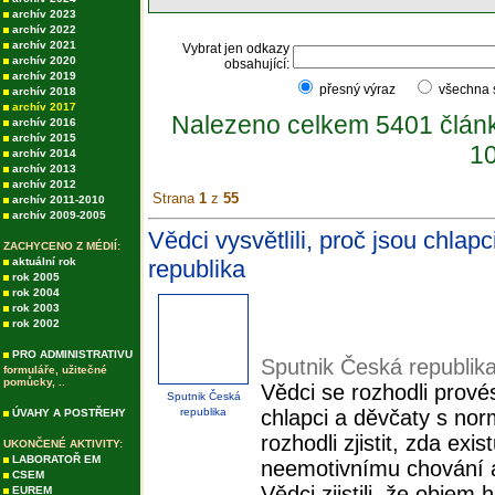
archív 2023
archív 2022
archív 2021
Vybrat jen odkazy
archív 2020
obsahující:
archív 2019
přesný výraz
všechna
archív 2018
archív 2017
Nalezeno celkem 5401 člán
archív 2016
archív 2015
10
archív 2014
archív 2013
archív 2012
Strana
1
z
55
archív 2011-2010
archív 2009-2005
Vědci vysvětlili, proč jsou chlap
ZACHYCENO Z MÉDIÍ:
aktuální rok
republika
rok 2005
rok 2004
rok 2003
rok 2002
PRO ADMINISTRATIVU
Sputnik Česká republik
formuláře, užitečné
pomůcky, ..
Vědci se rozhodli prov
Sputnik Česká
republika
chlapci a děvčaty s nor
ÚVAHY A POSTŘEHY
rozhodli zjistit, zda exi
UKONČENÉ AKTIVITY:
LABORATOŘ EM
neemotivnímu chování 
CSEM
Vědci zjistili, že objem h
EUREM