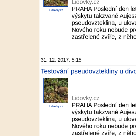
Lidovky.cz
PRAHA Poslední den let
Lidovky.cz
výskytu takzvané Aujesz
pseudovzteklina, u ulov
Nového roku nebude pr
zastřelené zvíře, z něhož
31. 12. 2017, 5:15
Testování pseudovztekliny u div
Lidovky.cz
PRAHA Poslední den let
Lidovky.cz
výskytu takzvané Aujesz
pseudovzteklina, u ulov
Nového roku nebude pr
zastřelené zvíře, z něhož