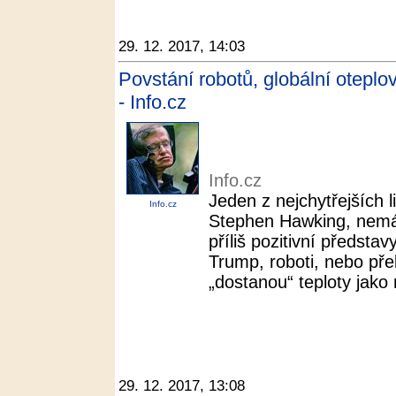
29. 12. 2017, 14:03
Povstání robotů, globální oteplov
- Info.cz
Info.cz
Jeden z nejchytřejších l
Info.cz
Stephen Hawking, nemá 
příliš pozitivní předst
Trump, roboti, nebo přel
„dostanou“ teploty jako 
29. 12. 2017, 13:08