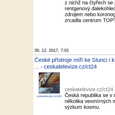
z nichž na čtyřech se 
rentgenový dalekohle
zdrojem nebo koronogr
zrcadla centrum TOPT
30. 12. 2017, 7:01
České přístroje míří ke Slunci i
... - ceskatelevize.cz/ct24
ceskatelevize.cz/ct24
Česká republika se v n
ceskatelevize.cz/ct24
několika vesmírných mi
výzkum kosmu.