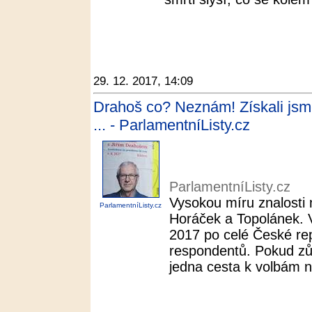
29. 12. 2017, 14:09
Drahoš co? Neznám! Získali jsme
... - ParlamentníListy.cz
ParlamentníListy.cz
Vysokou míru znalosti 
ParlamentníListy.cz
Horáček a Topolánek. 
2017 po celé České rep
respondentů. Pokud zů
jedna cesta k volbám n