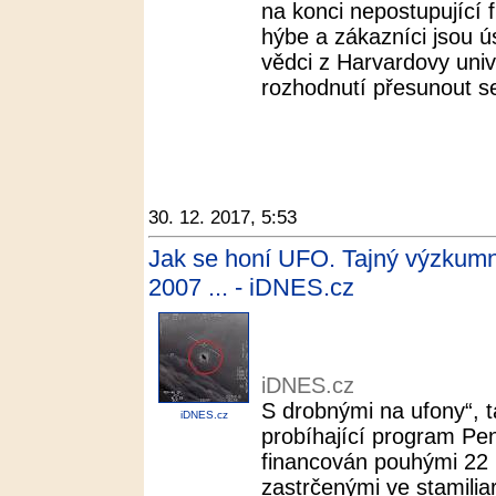
na konci nepostupující 
hýbe a zákazníci jsou 
vědci z Harvardovy univer
rozhodnutí přesunout se
30. 12. 2017, 5:53
Jak se honí UFO. Tajný výzkumn
2007 ... - iDNES.cz
iDNES.cz
S drobnými na ufony“, 
iDNES.cz
probíhající program Pe
financován pouhými 22 
zastrčenými ve stamili