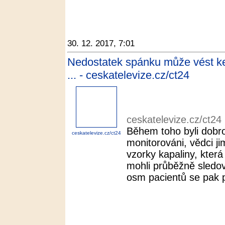
30. 12. 2017, 7:01
Nedostatek spánku může vést ke
... - ceskatelevize.cz/ct24
ceskatelevize.cz/ct24
Během toho byli dobro
ceskatelevize.cz/ct24
monitorováni, vědci ji
vzorky kapaliny, kter
mohli průběžně sledo
osm pacientů se pak p