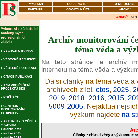
VÝCHOZÍ
CO JE NOVÉ?
O MÉ OSOBĚ
PARTNEŘI
ODKAZY V ÚPT
ARCHÍV
Ostatní:
ÚPT
Vyberte si z následující
nabídky mých
Archív monitorování če
profesionálních
aktivit:
téma věda a výz
VÝCHOZÍ STRÁNKA
VĚDECKÉ PROJEKTY
Na této stránce je archív m
internetu na téma věda a výzku
VĚDECKÉ PUBLIKACE
CITACE PUBLIKACÍ
Další články na téma věda a 
TÝM PRO ŘEŠENÍ
archívech z let
letos
,
2025
,
2
PROJEKTŮ SKS
2019
,
2018
,
2016
,
2015
,
20
POČÍTAČE
5009-2005
. Nejaktuálnější
CENTRUM
MONITOROVÁNÍ
výzkum najdete
na st
INTERNETU
AKTUALITY O VĚDĚ A
VÝZKUMU
archív letos
Arc
archív 2025
Články z oblasti vědy a výzkumu mon
archív 2024