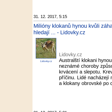
31. 12. 2017, 5:15
Milióny klokanů hynou kvůli zá
hledají ... - Lidovky.cz
Lidovky.cz
Australští klokani hyno
Lidovky.cz
neznámé choroby způsob
krvácení a slepotu. Kre
příčinu. Lidé nacházejí
a klokany obrovské po c