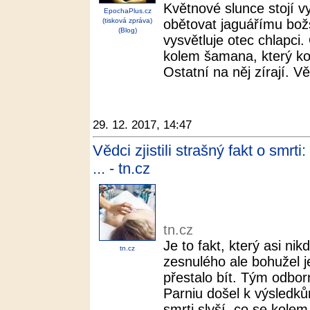
Květnové slunce stojí 
EpochaPlus.cz
(tisková zpráva)
obětovat jaguářímu bož
(Blog)
vysvětluje otec chlapci
kolem šamana, který ko
Ostatní na něj zírají. Vě
29. 12. 2017, 14:47
Vědci zjistili strašný fakt o smrt
... - tn.cz
tn.cz
Je to fakt, který asi ni
tn.cz
zesnulého ale bohužel je
přestalo bít. Tým odbo
Parniu došel k výsledků
smrti slyší, co se kolem 