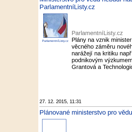
ParlamentníListy.cz
ParlamentníListy.cz
Plány na vznik minister
ParlamentníListy.cz
věcného záměru novéh
narážejí na kritiku nap
podnikovým výzkumem. 
Grantová a Technologi
27. 12. 2015, 11:31
Plánované ministerstvo pro věd