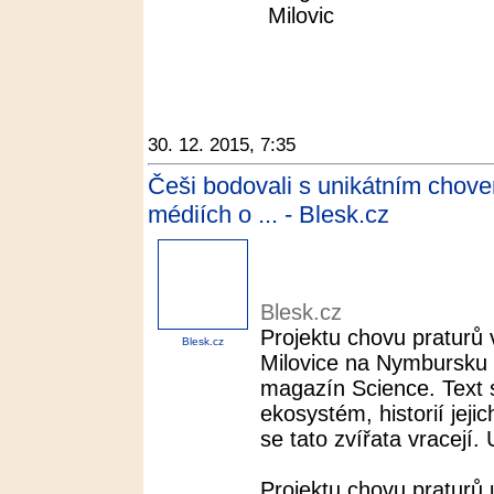
Milovic
30. 12. 2015, 7:35
Češi bodovali s unikátním chove
médiích o ... - Blesk.cz
Blesk.cz
Projektu chovu praturů
Blesk.cz
Milovice na Nymbursku 
magazín Science. Text
ekosystém, historií jeji
se tato zvířata vracejí. 
Projektu chovu praturů 