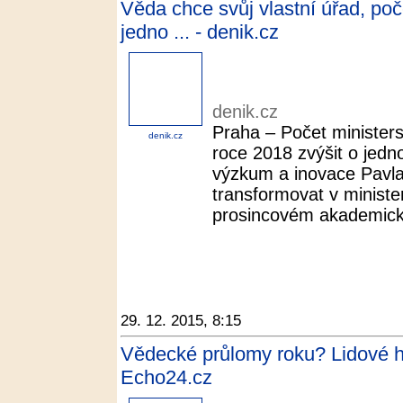
Věda chce svůj vlastní úřad, poč
jedno ... - denik.cz
denik.cz
Praha – Počet ministers
denik.cz
roce 2018 zvýšit o jedn
výzkum a inovace Pavl
transformovat v minist
prosincovém akademick
29. 12. 2015, 8:15
Vědecké průlomy roku? Lidové hl
Echo24.cz