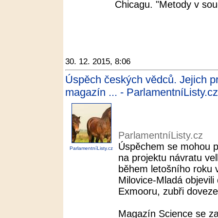
Chicagu. "Metody v sou
30. 12. 2015, 8:06
Úspěch českých vědců. Jejich pr
magazín ... - ParlamentníListy.cz
ParlamentníListy.cz
Úspěchem se mohou poch
ParlamentníListy.cz
na projektu návratu ve
během letošního roku 
Milovice-Mladá objevili
Exmooru, zubři dovezen
Magazín Science se zaj