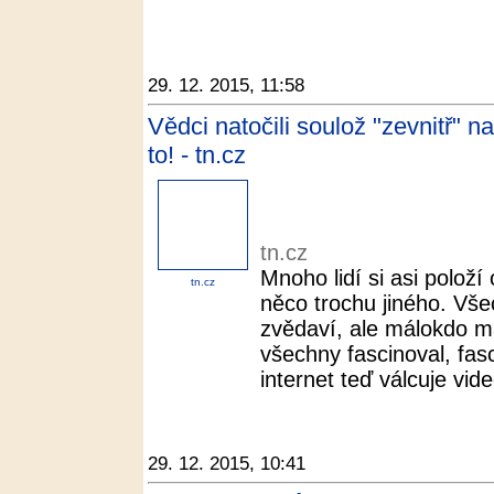
29. 12. 2015, 11:58
Vědci natočili soulož "zevnitř" 
to! - tn.cz
tn.cz
Mnoho lidí si asi položí 
tn.cz
něco trochu jiného. Vše
zvědaví, ale málokdo m
všechny fascinoval, fas
internet teď válcuje vide
29. 12. 2015, 10:41