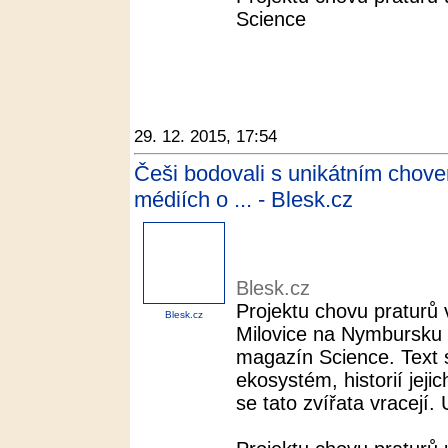
Science
29. 12. 2015, 17:54
Češi bodovali s unikátním chove
médiích o ... - Blesk.cz
Blesk.cz
Projektu chovu praturů
Blesk.cz
Milovice na Nymbursku 
magazín Science. Text
ekosystém, historií jeji
se tato zvířata vracejí. 