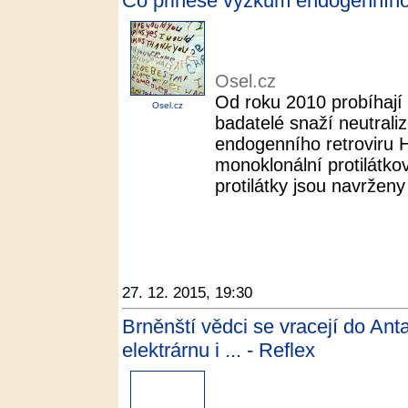
Co přinese výzkum endogenního r
Osel.cz
Od roku 2010 probíhají 
Osel.cz
badatelé snaží neutraliz
endogenního retroviru 
monoklonální protilátko
protilátky jsou navrženy 
27. 12. 2015, 19:30
Brněnští vědci se vracejí do Ant
elektrárnu i ... - Reflex