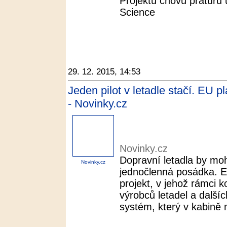
Projektu chovu praturů 
Science
29. 12. 2015, 14:53
Jeden pilot v letadle stačí. EU p
- Novinky.cz
Novinky.cz
Dopravní letadla by moh
Novinky.cz
jednočlenná posádka. E
projekt, v jehož rámci 
výrobců letadel a dalšíc
systém, který v kabině n