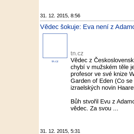
31. 12. 2015, 8:56
Vědec šokuje: Eva není z Adamov
tn.cz
Vědec z Československ
tn.cz
chybí v mužském těle je
profesor ve své knize 
Garden of Eden (Co se d
izraelských novin Haaret
Bůh stvořil Evu z Adamo
vědec. Za svou ...
31. 12. 2015, 5:31