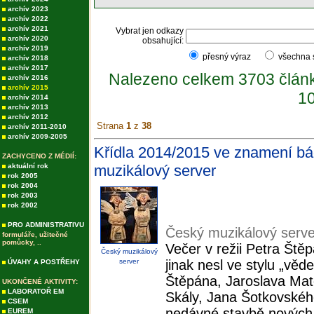
archív 2023
archív 2022
archív 2021
Vybrat jen odkazy
archív 2020
obsahující:
archív 2019
přesný výraz
všechna
archív 2018
archív 2017
Nalezeno celkem 3703 člán
archív 2016
archív 2015
10
archív 2014
archív 2013
archív 2012
Strana
1
z
38
archív 2011-2010
archív 2009-2005
Křídla 2014/2015 ve znamení bád
ZACHYCENO Z MÉDIÍ:
aktuální rok
muzikálový server
rok 2005
rok 2004
rok 2003
rok 2002
PRO ADMINISTRATIVU
Český muzikálový serve
formuláře, užitečné
pomůcky, ..
Večer v režii Petra Ště
Český muzikálový
server
jinak nesl ve stylu „vě
ÚVAHY A POSTŘEHY
Štěpána, Jaroslava Mat
UKONČENÉ AKTIVITY:
LABORATOŘ EM
Skály, Jana Šotkovského
CSEM
nedávné stavbě nových 
EUREM