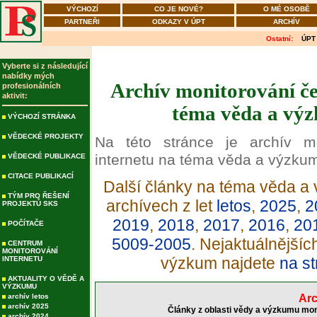
VÝCHOZÍ
CO JE NOVÉ?
O MÉ OSOBĚ
PARTNEŘI
ODKAZY V ÚPT
ARCHÍV
Ostatní:
ÚPT
Vyberte si z následující
nabídky mých
Archív monitorování če
profesionálních
aktivit:
téma věda a výz
VÝCHOZÍ STRÁNKA
VĚDECKÉ PROJEKTY
Na této stránce je archív m
internetu na téma věda a výzku
VĚDECKÉ PUBLIKACE
CITACE PUBLIKACÍ
Další články na téma věda a 
TÝM PRO ŘEŠENÍ
archívech z let
letos
,
2025
,
2
PROJEKTŮ SKS
2019
,
2018
,
2017
,
2016
,
20
POČÍTAČE
5009-2005
. Nejaktuálnější
CENTRUM
MONITOROVÁNÍ
výzkum najdete
na st
INTERNETU
AKTUALITY O VĚDĚ A
VÝZKUMU
archív letos
Arc
archív 2025
Články z oblasti vědy a výzkumu mon
archív 2024