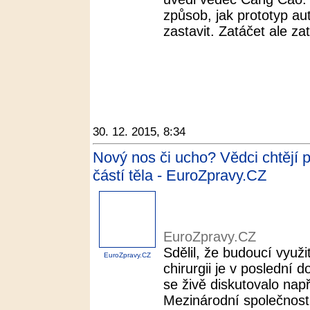
způsob, jak prototyp au
zastavit. Zatáčet ale z
30. 12. 2015, 8:34
Nový nos či ucho? Vědci chtějí 
částí těla - EuroZpravy.CZ
EuroZpravy.CZ
Sdělil, že budoucí využi
EuroZpravy.CZ
chirurgii je v poslední 
se živě diskutovalo nap
Mezinárodní společnost