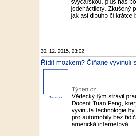
švýcarskou, plus náš po
jedenáctiletý. Zkušený 
jak asi dlouho či krátce 
30. 12. 2015, 23:02
Řídit mozkem? Číňané vyvinuli s
Týden.cz
Vědecký tým strávil pra
Týden.cz
Docent Tuan Feng, který 
vyvinutá technologie by
pro automobily bez řidi
americká internetová ...