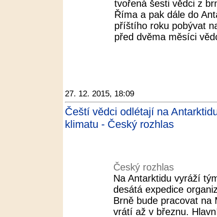
tvořená šesti vědci z b
Říma a pak dále do Ant
příštího roku pobývat na
před dvěma měsíci vědci 
27. 12. 2015, 18:09
Čeští vědci odlétají na Antarkt
klimatu - Český rozhlas
Český rozhlas
Na Antarktidu vyráží tý
desátá expedice organi
Brně bude pracovat na M
vrátí až v březnu. Hlavn