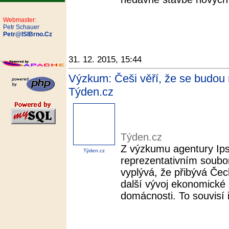
Webmaster:
Petr Schauer
Petr@ISIBrno.Cz
31. 12. 2015, 15:44
Výzkum: Češi věří, že se budou m
Týden.cz
Týden.cz
Z výzkumu agentury Ips
Týden.cz
reprezentativním soubo
vyplývá, že přibývá Če
další vývoj ekonomické s
domácnosti. To souvisí i