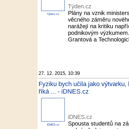
Týden.cz
Plány na vznik minister
Týden.cz
věcného záměru nového
narážejí na kritiku např
podnikovým výzkumem. O
Grantová a Technologic
27. 12. 2015, 10:39
Fyziku bych učila jako výtvarku
říká ... - iDNES.cz
iDNES.cz
Spousta studentů na zá
iDNES.cz