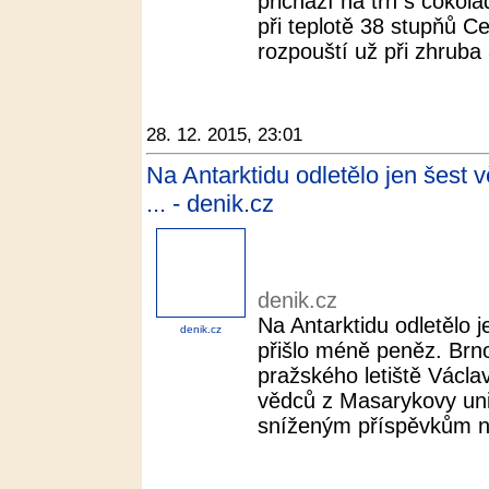
přichází na trh s čokolá
při teplotě 38 stupňů C
rozpouští už při zhruba 
28. 12. 2015, 23:01
Na Antarktidu odletělo jen šest 
... - denik.cz
denik.cz
Na Antarktidu odletělo 
denik.cz
přišlo méně peněz. Brno 
pražského letiště Václ
vědců z Masarykovy univ
sníženým příspěvkům na