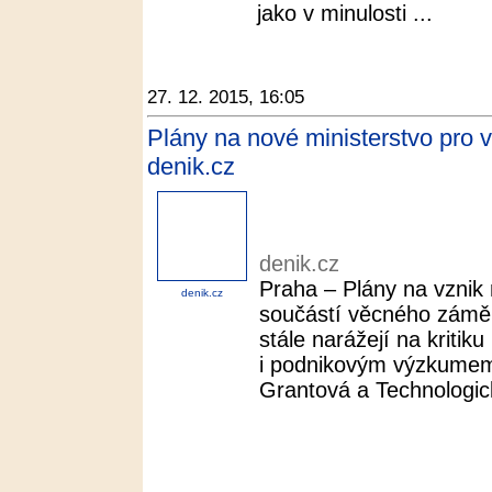
jako v minulosti ...
27. 12. 2015, 16:05
Plány na nové ministerstvo pro vě
denik.cz
denik.cz
Praha – Plány na vznik 
denik.cz
součástí věcného zámě
stále narážejí na kriti
i podnikovým výzkumem.
Grantová a Technologick