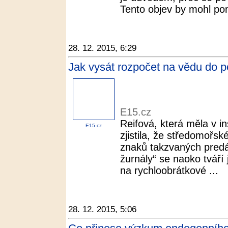
Tento objev by mohl pom
28. 12. 2015, 6:29
Jak vysát rozpočet na vědu do p
E15.cz
Reifová, která měla v in
E15.cz
zjistila, že středomořs
znaků takzvaných predá
žurnály“ se naoko tváří j
na rychloobrátkové ...
28. 12. 2015, 5:06