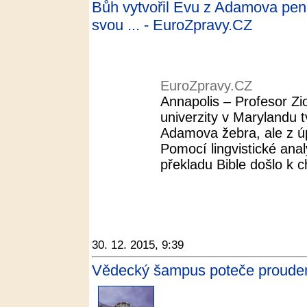
Bůh vytvořil Evu z Adamova peni
svou ... - EuroZpravy.CZ
EuroZpravy.CZ
Annapolis – Profesor Zi
univerzity v Marylandu t
Adamova žebra, ale z úpln
Pomocí lingvistické anal
překladu Bible došlo k c
30. 12. 2015, 9:39
Vědecký šampus poteče proudem