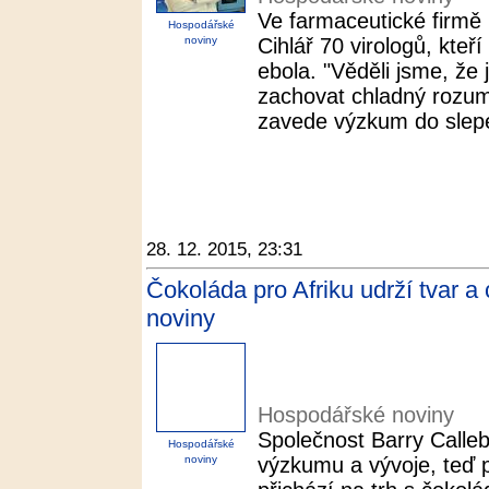
Ve farmaceutické firmě
Hospodářské
noviny
Cihlář 70 virologů, kteří
ebola. "Věděli jsme, že 
zachovat chladný rozum
zavede výzkum do slepé
28. 12. 2015, 23:31
Čokoláda pro Afriku udrží tvar a
noviny
Hospodářské noviny
Společnost Barry Calleb
Hospodářské
noviny
výzkumu a vývoje, teď p