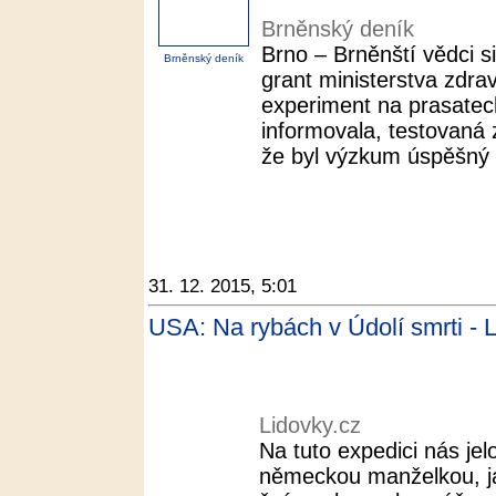
Brněnský deník
Brno – Brněnští vědci s
Brněnský deník
grant ministerstva zdravo
experiment na prasatec
informovala, testovaná z
že byl výzkum úspěšný a
31. 12. 2015, 5:01
USA: Na rybách v Údolí smrti - 
Lidovky.cz
Na tuto expedici nás je
německou manželkou, j