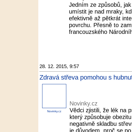
Jedním ze způsobů, jak 
umístit je nad mraky, kd
efektivně až pětkrát in
povrchu. Přesně to zamý
francouzského Národníh
28. 12. 2015, 9:57
Zdravá střeva pomohou s hubnut
Novinky.cz
Vědci zjistili, že lék na
Novinky.cz
který způsobuje obezitu
negativně skladbu střev
je důvodem, proč se po 