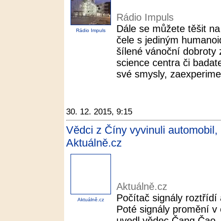
Rádio Impuls
Dále se můžete těšit na 
Rádio Impuls
čele s jediným humano
šílené vánoční dobroty
science centra či badatel
své smysly, zaexperimen
30. 12. 2015, 9:15
Vědci z Číny vyvinuli automobil, 
Aktuálně.cz
Aktuálně.cz
Počítač signály roztřídí 
Aktuálně.cz
Poté signály promění v 
uvedl vědec Čang Čao. 