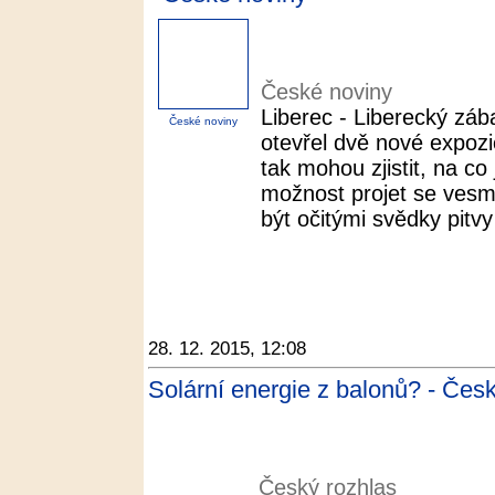
České noviny
Liberec - Liberecký zá
České noviny
otevřel dvě nové expozi
tak mohou zjistit, na co
možnost projet se ves
být očitými svědky pit
28. 12. 2015, 12:08
Solární energie z balonů? - Čes
Český rozhlas