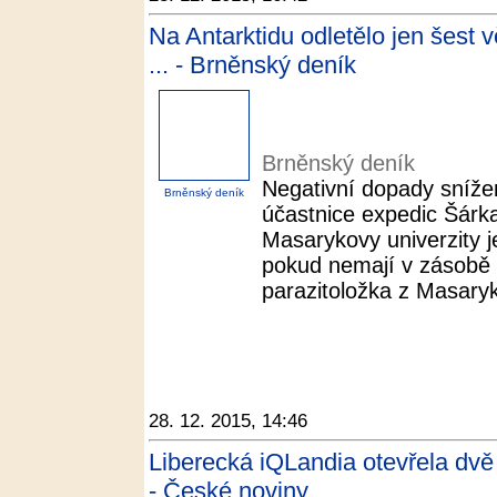
Na Antarktidu odletělo jen šest 
... - Brněnský deník
Brněnský deník
Negativní dopady snížen
Brněnský deník
účastnice expedic Šárk
Masarykovy univerzity 
pokud nemají v zásobě v
parazitoložka z Masaryko
28. 12. 2015, 14:46
Liberecká iQLandia otevřela dv
- České noviny