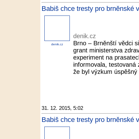
Babiš chce tresty pro brněnské v
denik.cz
Brno – Brněnští vědci s
denik.cz
grant ministerstva zdravo
experiment na prasatec
informovala, testovaná z
že byl výzkum úspěšný a
31. 12. 2015, 5:02
Babiš chce tresty pro brněnské 