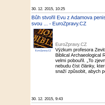
30. 12. 2015, 10:25
Bůh stvořil Evu z Adamova penisu
svou ... - EuroZpravy.CZ
EuroZpravy.CZ
Výzkum profesora Zevit
EuroZpravy.CZ
Biblical Archaeological
velmi pobouřil. „To zjev
nebudu číst články, kte
snaží způsobit, abych p
30. 12. 2015, 9:43