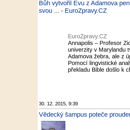
Bůh vytvořil Evu z Adamova peni
svou ... - EuroZpravy.CZ
EuroZpravy.CZ
Annapolis – Profesor Zi
univerzity v Marylandu t
Adamova žebra, ale z úpln
Pomocí lingvistické anal
překladu Bible došlo k c
30. 12. 2015, 9:39
Vědecký šampus poteče proudem