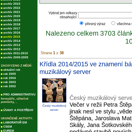
archív 2023
archív 2022
archív 2021
Vybrat jen odkazy
archív 2020
obsahující:
archív 2019
přesný výraz
všechna
archív 2018
archív 2017
Nalezeno celkem 3703 člán
archív 2016
archív 2015
10
archív 2014
archív 2013
archív 2012
Strana
1
z
38
archív 2011-2010
archív 2009-2005
Křídla 2014/2015 ve znamení bád
ZACHYCENO Z MÉDIÍ:
aktuální rok
muzikálový server
rok 2005
rok 2004
rok 2003
rok 2002
PRO ADMINISTRATIVU
Český muzikálový serve
formuláře, užitečné
pomůcky, ..
Večer v režii Petra Ště
Český muzikálový
server
jinak nesl ve stylu „vě
ÚVAHY A POSTŘEHY
Štěpána, Jaroslava Mat
UKONČENÉ AKTIVITY:
LABORATOŘ EM
Skály, Jana Šotkovského
CSEM
nedávné stavbě nových 
EUREM