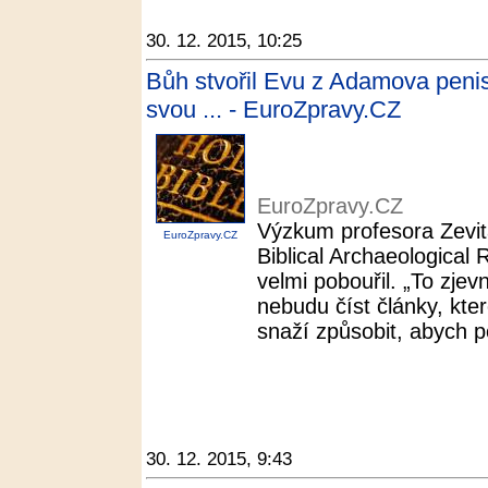
30. 12. 2015, 10:25
Bůh stvořil Evu z Adamova penisu
svou ... - EuroZpravy.CZ
EuroZpravy.CZ
Výzkum profesora Zevit
EuroZpravy.CZ
Biblical Archaeological
velmi pobouřil. „To zjev
nebudu číst články, kte
snaží způsobit, abych p
30. 12. 2015, 9:43