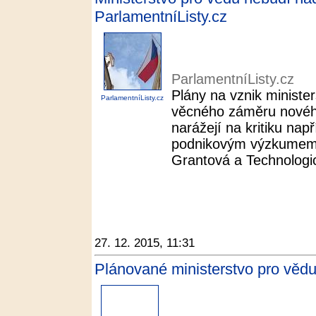
ParlamentníListy.cz
ParlamentníListy.cz
Plány na vznik minister
ParlamentníListy.cz
věcného záměru novéh
narážejí na kritiku nap
podnikovým výzkumem. 
Grantová a Technologi
27. 12. 2015, 11:31
Plánované ministerstvo pro věd