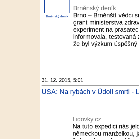
Brněnský deník
Brno – Brněnští vědci s
Brněnský deník
grant ministerstva zdravo
experiment na prasatec
informovala, testovaná z
že byl výzkum úspěšný a
31. 12. 2015, 5:01
USA: Na rybách v Údolí smrti - 
Lidovky.cz
Na tuto expedici nás je
německou manželkou, j