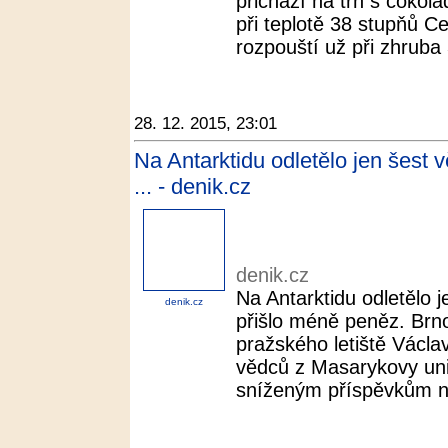
přichází na trh s čokolá
při teplotě 38 stupňů C
rozpouští už při zhruba 
28. 12. 2015, 23:01
Na Antarktidu odletělo jen šest 
... - denik.cz
denik.cz
Na Antarktidu odletělo 
denik.cz
přišlo méně peněz. Brno 
pražského letiště Václ
vědců z Masarykovy univ
sníženým příspěvkům na