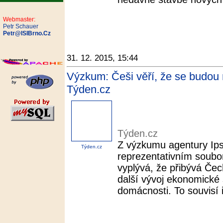
Webmaster:
Petr Schauer
Petr@ISIBrno.Cz
31. 12. 2015, 15:44
Výzkum: Češi věří, že se budou m
Týden.cz
Týden.cz
Z výzkumu agentury Ips
Týden.cz
reprezentativním soubo
vyplývá, že přibývá Če
další vývoj ekonomické s
domácnosti. To souvisí i