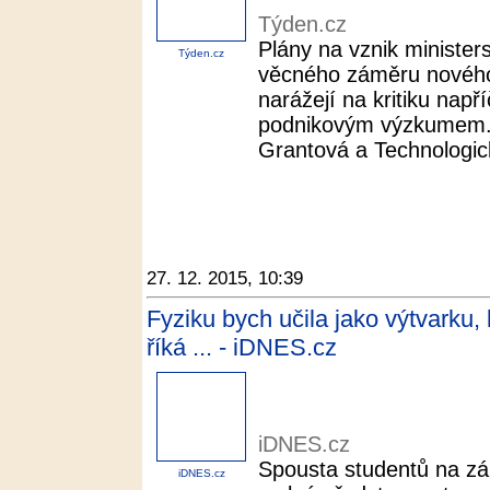
Týden.cz
Plány na vznik minister
Týden.cz
věcného záměru nového
narážejí na kritiku např
podnikovým výzkumem. O
Grantová a Technologic
27. 12. 2015, 10:39
Fyziku bych učila jako výtvarku
říká ... - iDNES.cz
iDNES.cz
Spousta studentů na zá
iDNES.cz