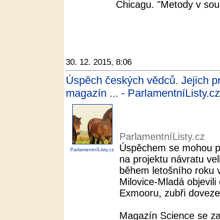
Chicagu. "Metody v sou
30. 12. 2015, 8:06
Úspěch českých vědců. Jejich pr
magazín ... - ParlamentníListy.cz
ParlamentníListy.cz
Úspěchem se mohou poch
ParlamentníListy.cz
na projektu návratu ve
během letošního roku 
Milovice-Mladá objevili
Exmooru, zubři dovezen
Magazín Science se zaj