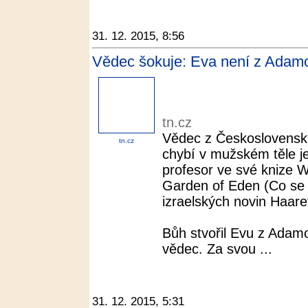
31. 12. 2015, 8:56
Vědec šokuje: Eva není z Adamov
tn.cz
Vědec z Československ
tn.cz
chybí v mužském těle je
profesor ve své knize 
Garden of Eden (Co se d
izraelských novin Haaret
Bůh stvořil Evu z Adamo
vědec. Za svou ...
31. 12. 2015, 5:31