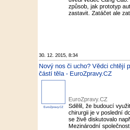
způsob, jak prototyp au
zastavit. Zatáčet ale z
30. 12. 2015, 8:34
Nový nos či ucho? Vědci chtějí 
částí těla - EuroZpravy.CZ
EuroZpravy.CZ
Sdělil, že budoucí využi
EuroZpravy.CZ
chirurgii je v poslední 
se živě diskutovalo nap
Mezinárodní společnost