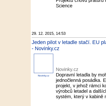
Projektu chovu praturů 
Science
29. 12. 2015, 14:53
Jeden pilot v letadle stačí. EU p
- Novinky.cz
Novinky.cz
Dopravní letadla by moh
Novinky.cz
jednočlenná posádka. E
projekt, v jehož rámci 
výrobců letadel a dalšíc
systém, který v kabině n