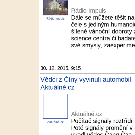
Rádio Impuls
Dále se můžete těšit na 
Rádio Impuls
čele s jediným humano
šílené vánoční dobroty
science centra či badatel
své smysly, zaexperimen
30. 12. 2015, 9:15
Vědci z Číny vyvinuli automobil, 
Aktuálně.cz
Aktuálně.cz
Počítač signály roztřídí 
Aktuálně.cz
Poté signály promění v 
uvedl vědec Čang Čao. 