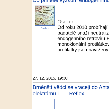
Co přinese výzkum endogenního r
Osel.cz
Od roku 2010 probíhají 
Osel.cz
badatelé snaží neutraliz
endogenního retroviru 
monoklonální protilátko
protilátky jsou navrženy 
27. 12. 2015, 19:30
Brněnští vědci se vracejí do Ant
elektrárnu i ... - Reflex