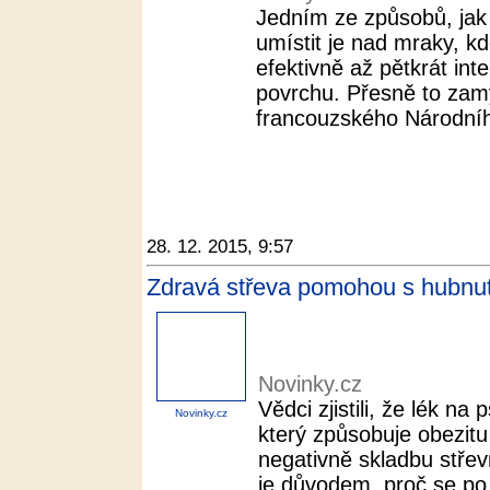
Jedním ze způsobů, jak 
umístit je nad mraky, kd
efektivně až pětkrát in
povrchu. Přesně to zamý
francouzského Národníh
28. 12. 2015, 9:57
Zdravá střeva pomohou s hubnut
Novinky.cz
Vědci zjistili, že lék na
Novinky.cz
který způsobuje obezitu
negativně skladbu střev
je důvodem, proč se po 