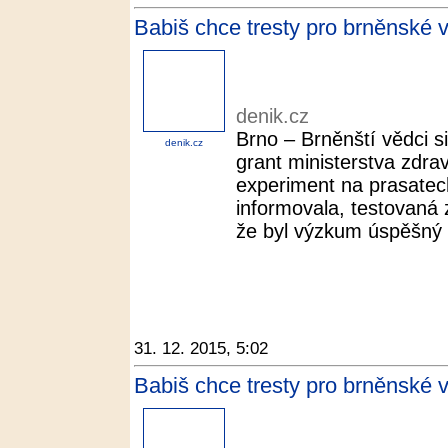
Babiš chce tresty pro brněnské v
denik.cz
Brno – Brněnští vědci s
denik.cz
grant ministerstva zdravo
experiment na prasatec
informovala, testovaná z
že byl výzkum úspěšný a
31. 12. 2015, 5:02
Babiš chce tresty pro brněnské 