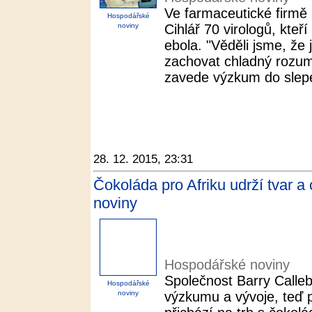
Ve farmaceutické firmě
Hospodářské
noviny
Cihlář 70 virologů, kteří
ebola. "Věděli jsme, že 
zachovat chladný rozum
zavede výzkum do slepé
28. 12. 2015, 23:31
Čokoláda pro Afriku udrží tvar a
noviny
Hospodářské noviny
Společnost Barry Calleb
Hospodářské
noviny
výzkumu a vývoje, teď p