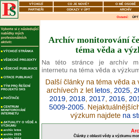
VÝCHOZÍ
CO JE NOVÉ?
O MÉ OSOBĚ
PARTNEŘI
ODKAZY V ÚPT
ARCHÍV
Ostatní:
ÚPT
Vyberte si z následující
nabídky mých
Archív monitorování če
profesionálních
aktivit:
téma věda a výz
VÝCHOZÍ STRÁNKA
VĚDECKÉ PROJEKTY
Na této stránce je archív m
internetu na téma věda a výzku
VĚDECKÉ PUBLIKACE
CITACE PUBLIKACÍ
Další články na téma věda a 
TÝM PRO ŘEŠENÍ
archívech z let
letos
,
2025
,
2
PROJEKTŮ SKS
2019
,
2018
,
2017
,
2016
,
20
POČÍTAČE
5009-2005
. Nejaktuálnější
CENTRUM
MONITOROVÁNÍ
výzkum najdete
na st
INTERNETU
AKTUALITY O VĚDĚ A
VÝZKUMU
archív letos
Arc
archív 2025
Články z oblasti vědy a výzkumu mon
archív 2024