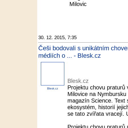
Milovic
30. 12. 2015, 7:35
Češi bodovali s unikátním chove
médiích o ... - Blesk.cz
Blesk.cz
Projektu chovu praturů
Blesk.cz
Milovice na Nymbursku 
magazín Science. Text
ekosystém, historií jeji
se tato zvířata vracejí. 
Projektu chovu praturů 