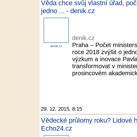
Věda chce svůj vlastní úřad, poč
jedno ... - denik.cz
denik.cz
Praha – Počet ministers
denik.cz
roce 2018 zvýšit o jedn
výzkum a inovace Pavl
transformovat v minist
prosincovém akademick
29. 12. 2015, 8:15
Vědecké průlomy roku? Lidové hl
Echo24.cz