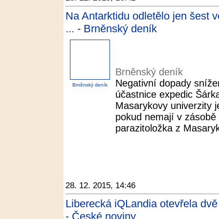
Na Antarktidu odletělo jen šest 
... - Brněnský deník
Brněnský deník
Negativní dopady snížen
Brněnský deník
účastnice expedic Šárk
Masarykovy univerzity 
pokud nemají v zásobě v
parazitoložka z Masaryko
28. 12. 2015, 14:46
Liberecká iQLandia otevřela dv
- České noviny