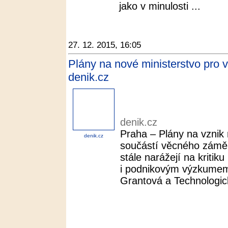
jako v minulosti ...
27. 12. 2015, 16:05
Plány na nové ministerstvo pro vě
denik.cz
denik.cz
Praha – Plány na vznik 
denik.cz
součástí věcného zámě
stále narážejí na kriti
i podnikovým výzkumem.
Grantová a Technologick