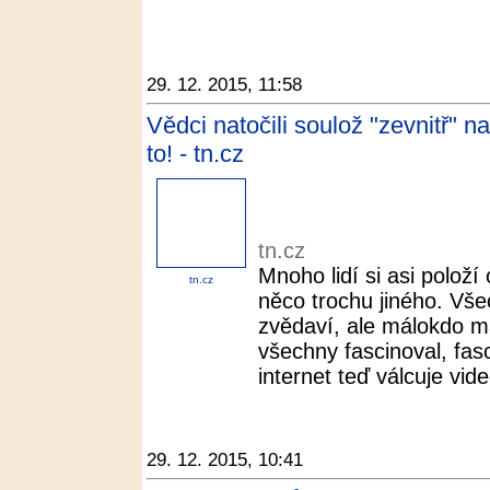
29. 12. 2015, 11:58
Vědci natočili soulož "zevnitř" 
to! - tn.cz
tn.cz
Mnoho lidí si asi položí 
tn.cz
něco trochu jiného. Vše
zvědaví, ale málokdo m
všechny fascinoval, fas
internet teď válcuje vide
29. 12. 2015, 10:41