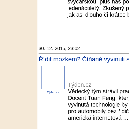
švýcarskou, plus náš po
jedenáctiletý. Zkušený 
jak asi dlouho či krátce 
30. 12. 2015, 23:02
Řídit mozkem? Číňané vyvinuli s
Týden.cz
Vědecký tým strávil pra
Týden.cz
Docent Tuan Feng, který 
vyvinutá technologie by
pro automobily bez řidi
americká internetová ...