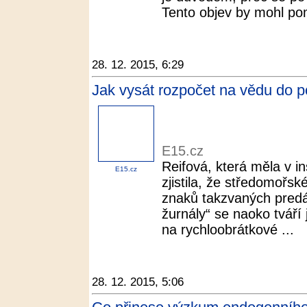
Tento objev by mohl pom
28. 12. 2015, 6:29
Jak vysát rozpočet na vědu do p
E15.cz
Reifová, která měla v in
E15.cz
zjistila, že středomořs
znaků takzvaných predá
žurnály“ se naoko tváří j
na rychloobrátkové ...
28. 12. 2015, 5:06