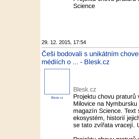
Science
29. 12. 2015, 17:54
Češi bodovali s unikátním chove
médiích o ... - Blesk.cz
Blesk.cz
Projektu chovu praturů
Blesk.cz
Milovice na Nymbursku 
magazín Science. Text
ekosystém, historií jeji
se tato zvířata vracejí. 