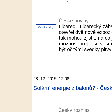
České noviny
Liberec - Liberecký zá
České noviny
otevřel dvě nové expozi
tak mohou zjistit, na co
možnost projet se ves
být očitými svědky pit
28. 12. 2015, 12:08
Solární energie z balonů? - Čes
Český rozhlas