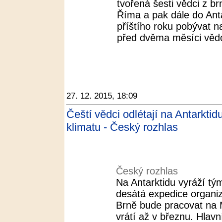
tvořená šesti vědci z b
Říma a pak dále do Ant
příštího roku pobývat na
před dvěma měsíci vědci 
27. 12. 2015, 18:09
Čeští vědci odlétají na Antarkt
klimatu - Český rozhlas
Český rozhlas
Na Antarktidu vyráží tý
desátá expedice organi
Brně bude pracovat na M
vrátí až v březnu. Hlavn