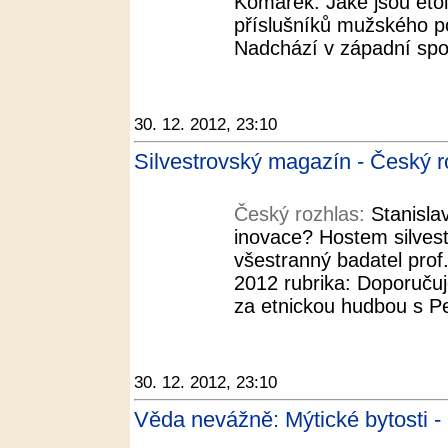
Komárek. Jaké jsou etolo
příslušníků mužského pohl
Nadchází v západní spol
30. 12. 2012, 23:10
Silvestrovský magazín - Český r
Český rozhlas:
Stanisla
inovace? Hostem silvest
všestranný badatel prof.
2012 rubrika: Doporučuj
za etnickou hudbou s Pe
30. 12. 2012, 23:10
Věda nevážně: Mýtické bytosti -