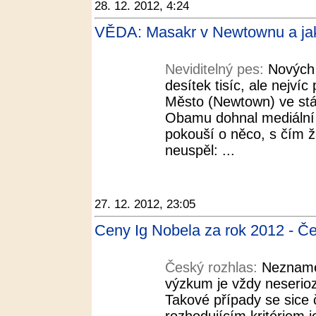
28. 12. 2012, 4:24
VĚDA: Masakr v Newtownu a jak t
Neviditelný pes:
Nových 
desítek tisíc, ale nejví
Město (Newtown) ve stá
Obamu dohnal mediální 
pokouší o něco, s čím 
neuspěl: ...
27. 12. 2012, 23:05
Ceny Ig Nobela za rok 2012 - Če
Český rozhlas:
Nezname
výzkum je vždy neserio
Takové případy se sice 