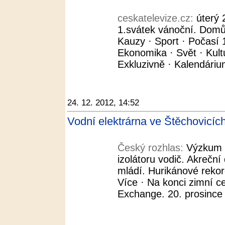
ceskatelevize.cz:
úterý 
1.svátek vánoční. Domů 
Kauzy · Sport · Počasí 
Ekonomika · Svět · Kult
Exkluzivně · Kalendáriu
24. 12. 2012, 14:52
Vodní elektrárna ve Štěchovicíc
Český rozhlas:
Výzkum č
izolátoru vodič. Akreční
mládí. Hurikánové rekor
Více · Na konci zimní ce
Exchange. 20. prosince 