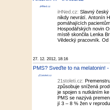
iHNed.cz
iHNed.cz:
Slavný český 
nikdy nevrátí. Antonín H
pomáhajících pacientům 
Hospodářských novin O
místě skončila Lenka Bra
Vědecký pracovník. Od 
27. 12. 2012, 18:16
PMS? Sveďte to na melatonin! - 
21stoleti.cz
21stoleti.cz:
Premenstru
způsobuje snížená prod
je spojen s nutkáním ke
PMS se nazývá premenst
jí 3 – 8 % žen v reprod