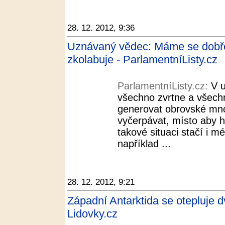
28. 12. 2012, 9:36
Uznávaný vědec: Máme se dobře, 
zkolabuje - ParlamentníListy.cz
ParlamentníListy.cz:
V u
všechno zvrtne a všech
generovat obrovské množ
vyčerpávat, místo aby h
takové situaci stačí i 
například ...
28. 12. 2012, 9:21
Západní Antarktida se otepluje dv
Lidovky.cz