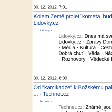
30. 12. 2012, 7:01
Kolem Země proletí kometa, bude
Lidovky.cz
Lidovky.cz
Lidovky.cz:
Dnes má svá
Lidovky.cz · Zprávy Dom
· Média · Kultura · Cest
Dobrá chuť · Věda · Názo
· Rozhovory · Vědecké b
30. 12. 2012, 6:00
Od "kamikadze" k Božskému palá
... - Technet.cz
Technet.cz
Technet.cz:
Známé jsou