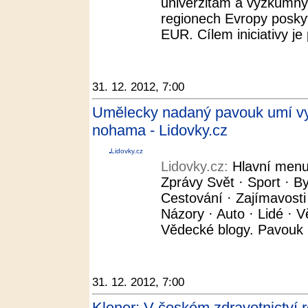
univerzitám a výzkumný
regionech Evropy poskyt
EUR. Cílem iniciativy je p
31. 12. 2012, 7:00
Umělecky nadaný pavouk umí vytv
nohama - Lidovky.cz
Lidovky.cz
Lidovky.cz:
Hlavní menu
Zprávy Svět · Sport · By
Cestování · Zajímavosti
Názory · Auto · Lidé · V
Vědecké blogy. Pavouk (i
31. 12. 2012, 7:00
Klener: V českém zdravotnictví 