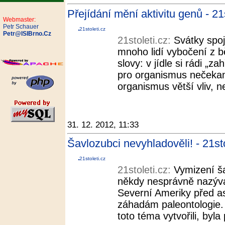
Přejídání mění aktivitu genů - 21s
Webmaster:
Petr Schauer
21stoleti.cz
Petr@ISIBrno.Cz
21stoleti.cz:
Svátky spo
mnoho lidí vybočení z b
slovy: v jídle si rádi „
pro organismus nečekan
organismus větší vliv, n
31. 12. 2012, 11:33
Šavlozubci nevyhladověli! - 21sto
21stoleti.cz
21stoleti.cz:
Vymizení š
někdy nesprávně nazýva
Severní Ameriky před asi
záhadám paleontologie. 
toto téma vytvořili, byla