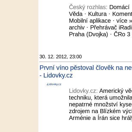
Český rozhlas:
Domácí ·
Věda · Kultura · Koment
Mobilní aplikace · více »
archiv · Přehrávač iRad
Praha (Dvojka) · ČRo 3 -
30. 12. 2012, 23:00
První víno pěstoval člověk na n
- Lidovky.cz
Lidovky.cz
Lidovky.cz:
Americký věd
techniku, která umožnila
nepatrné množství kyse
zdrojem na Blízkém výc
Arménie a Írán sice hrály