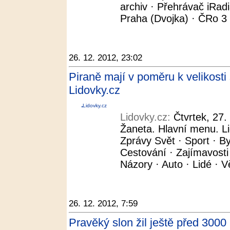
archiv · Přehrávač iRad
Praha (Dvojka) · ČRo 3 -
26. 12. 2012, 23:02
Piraně mají v poměru k velikosti s
Lidovky.cz
Lidovky.cz
Lidovky.cz:
Čtvrtek, 27
Žaneta. Hlavní menu. L
Zprávy Svět · Sport · By
Cestování · Zajímavosti
Názory · Auto · Lidé · V
26. 12. 2012, 7:59
Pravěký slon žil ještě před 3000 