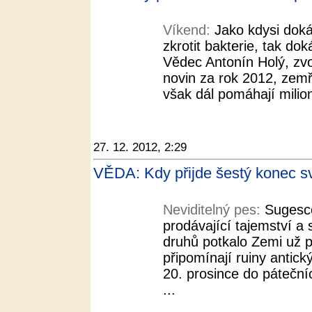
Víkend:
Jako kdysi doká
zkrotit bakterie, tak dok
Vědec Antonín Holý, zv
novin za rok 2012, zemř
však dál pomáhají milio
27. 12. 2012, 2:29
VĚDA: Kdy přijde šestý konec sv
Neviditelný pes:
Sugesce
prodávající tajemství a
druhů potkalo Zemi už p
připomínají ruiny antic
20. prosince do páteční
...