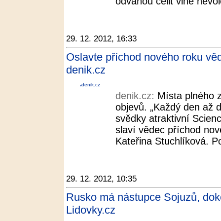
odvahou čelit vlně nevole
29. 12. 2012, 16:33
Oslavte příchod nového roku věd
denik.cz
denik.cz
denik.cz:
Místa plného 
objevů. „Každý den až d
svědky atraktivní Scienc
slaví vědec příchod nov
Kateřina Stuchlíková. P
29. 12. 2012, 10:35
Rusko má nástupce Sojuzů, doko
Lidovky.cz