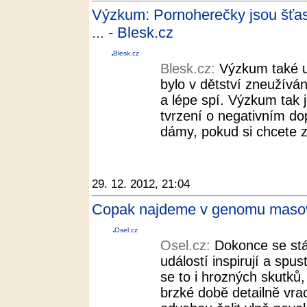
Výzkum: Pornoherečky jsou šťast
... - Blesk.cz
Blesk.cz
Blesk.cz:
Výzkum také u
bylo v dětství zneužívá
a lépe spí. Výzkum tak 
tvrzení o negativním d
dámy, pokud si chcete zl
29. 12. 2012, 21:04
Copak najdeme v genomu masov
Osel.cz
Osel.cz:
Dokonce se stá
událostí inspirují a spus
se to i hrozných skutků
brzké době detailně vr