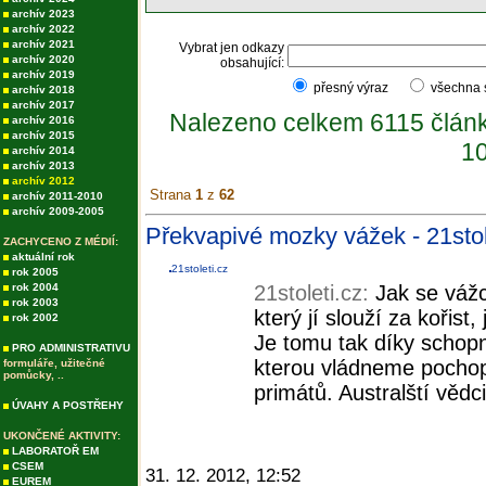
archív 2023
archív 2022
archív 2021
Vybrat jen odkazy
archív 2020
obsahující:
archív 2019
přesný výraz
všechna
archív 2018
archív 2017
Nalezeno celkem 6115 člán
archív 2016
archív 2015
10
archív 2014
archív 2013
archív 2012
Strana
1
z
62
archív 2011-2010
archív 2009-2005
Překvapivé mozky vážek - 21stol
ZACHYCENO Z MÉDIÍ:
aktuální rok
21stoleti.cz
rok 2005
rok 2004
21stoleti.cz:
Jak se vážc
rok 2003
který jí slouží za kořist
rok 2002
Je tomu tak díky schopno
PRO ADMINISTRATIVU
kterou vládneme pochopi
formuláře, užitečné
pomůcky, ..
primátů. Australští vědc
ÚVAHY A POSTŘEHY
UKONČENÉ AKTIVITY:
LABORATOŘ EM
CSEM
31. 12. 2012, 12:52
EUREM