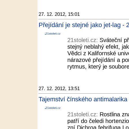
27. 12. 2012, 15:01
Přejídání je stejné jako jet-lag - 
21stoleti.cz
21stoleti.cz:
Sváteční p
stejný neblahý efekt, j
Vědci z Kalifornské unive
nárazové přejídání a po
rytmus, který je soubore
27. 12. 2012, 13:51
Tajemství čínského antimalarika 
21stoleti.cz
21stoleti.cz:
Rostlina z
patří do čeledi hortenzi
zní Dichroa febrifuga Lo