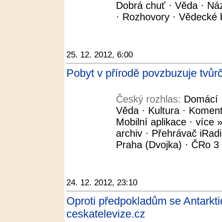
Dobrá chuť · Věda · Názo
· Rozhovory · Vědecké b
25. 12. 2012, 6:00
Pobyt v přírodě povzbuzuje tvůrč
Český rozhlas:
Domácí ·
Věda · Kultura · Koment
Mobilní aplikace · více »
archiv · Přehrávač iRad
Praha (Dvojka) · ČRo 3 -
24. 12. 2012, 23:10
Oproti předpokladům se Antarktida
ceskatelevize.cz