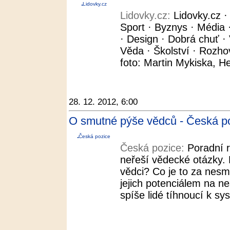
Lidovky.cz
Lidovky.cz:
Lidovky.cz 
Sport · Byznys · Média ·
· Design · Dobrá chuť · 
Věda · Školství · Rozho
foto: Martin Mykiska, H
28. 12. 2012, 6:00
O smutné pýše vědců - Česká p
Česká pozice
Česká pozice:
Poradní 
neřeší vědecké otázky. P
vědci? Co je to za nesm
jejich potenciálem na n
spíše lidé tíhnoucí k s