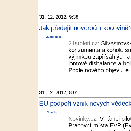
31. 12. 2012, 9:38
Jak předejít novoroční kocovině?
21stoleti.cz
21stoleti.cz:
Silvestrovs
konzumenta alkoholu sna
výjimkou zapřísáhlých a
iontové disbalance a bol
Podle nového objevu je 
31. 12. 2012, 8:01
EU podpoří vznik nových vědeck
Novinky.cz
Novinky.cz:
V rámci pil
Pracovní místa EVP (E