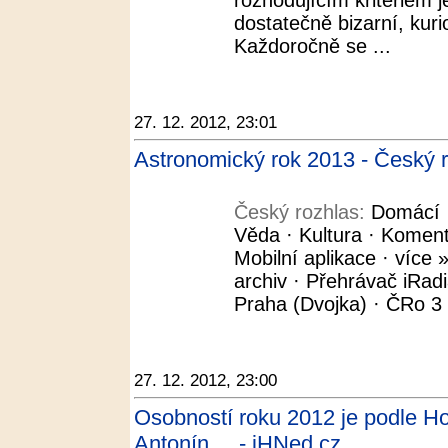
rozhodujícím kritériem j
dostatečně bizarní, kuri
Každoročně se ...
27. 12. 2012, 23:01
Astronomický rok 2013 - Český 
Český rozhlas:
Domácí ·
Věda · Kultura · Koment
Mobilní aplikace · více »
archiv · Přehrávač iRad
Praha (Dvojka) · ČRo 3 -
27. 12. 2012, 23:00
Osobností roku 2012 je podle H
Antonín ... - iHNed.cz