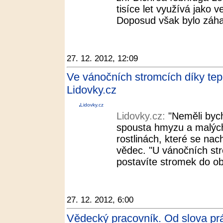
tisíce let využívá jako v
Doposud však bylo záha
27. 12. 2012, 12:09
Ve vánočních stromcích díky tepl
Lidovky.cz
Lidovky.cz
Lidovky.cz:
"Neměli byc
spousta hmyzu a malých 
rostlinách, které se nac
vědec. "U vánočních str
postavíte stromek do ob
27. 12. 2012, 6:00
Vědecký pracovník. Od slova pr