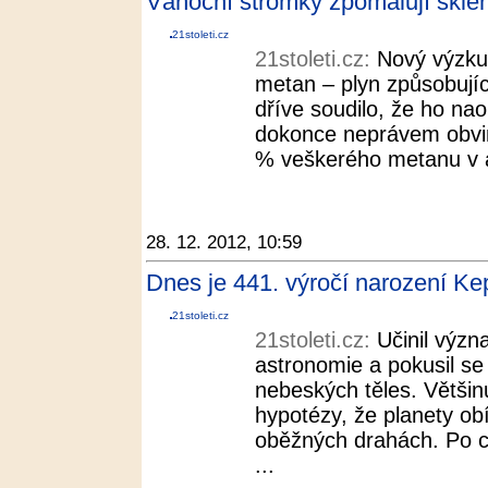
Vánoční stromky zpomalují sklení
21stoleti.cz
21stoleti.cz:
Nový výzkum
metan – plyn způsobujíc
dříve soudilo, že ho nao
dokonce neprávem obvin
% veškerého metanu v at
28. 12. 2012, 10:59
Dnes je 441. výročí narození Kepl
21stoleti.cz
21stoleti.cz:
Učinil význ
astronomie a pokusil se
nebeských těles. Většin
hypotézy, že planety ob
oběžných drahách. Po c
...