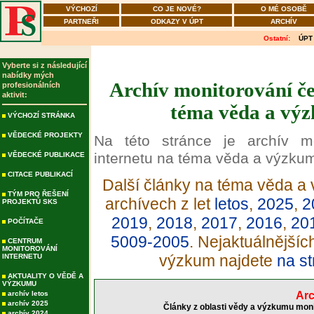
VÝCHOZÍ
CO JE NOVÉ?
O MÉ OSOBĚ
PARTNEŘI
ODKAZY V ÚPT
ARCHÍV
Ostatní:
ÚPT
Vyberte si z následující
nabídky mých
Archív monitorování če
profesionálních
aktivit:
téma věda a výz
VÝCHOZÍ STRÁNKA
VĚDECKÉ PROJEKTY
Na této stránce je archív m
internetu na téma věda a výzku
VĚDECKÉ PUBLIKACE
CITACE PUBLIKACÍ
Další články na téma věda a 
TÝM PRO ŘEŠENÍ
archívech z let
letos
,
2025
,
2
PROJEKTŮ SKS
2019
,
2018
,
2017
,
2016
,
20
POČÍTAČE
5009-2005
. Nejaktuálnější
CENTRUM
MONITOROVÁNÍ
výzkum najdete
na st
INTERNETU
AKTUALITY O VĚDĚ A
VÝZKUMU
archív letos
Arc
archív 2025
Články z oblasti vědy a výzkumu moni
archív 2024