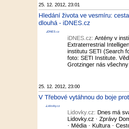
25. 12. 2012, 23:01
Hledání života ve vesmíru: ce
dlouhá - iDNES.cz
iDNES.cz
iDNES.cz:
Antény v inst
Extraterrestrial Intellige
institutu SETI (Search fo
foto: SETI Institute. Vě
Grotzinger nás všechny 
25. 12. 2012, 23:00
V Třebové vytáhnou do boje prot
Lidovky.cz
Lidovky.cz:
Dnes má svá
Lidovky.cz · Zprávy Dom
· Média · Kultura · Cest