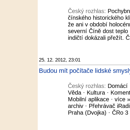
Český rozhlas:
Pochybno
čínského historického k
že ani v období holocén
severní Číně dost teplo 
indičtí dokázali přežít. Č
25. 12. 2012, 23:01
Budou mít počítače lidské smysl
Český rozhlas:
Domácí ·
Věda · Kultura · Koment
Mobilní aplikace · více »
archiv · Přehrávač iRad
Praha (Dvojka) · ČRo 3 -