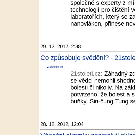
společně s experty z mí
technologií pro čištění
laboratořích, který se z
nanovláken, přinese nové
29. 12. 2012, 2:38
Co způsobuje svědění? - 21stole
21stoleti.cz
21stoleti.cz:
Záhadný zd
se vědci nemohli shodno
bolesti či nikoliv. Na z
potvrzeno, že bolest a s
buňky. Sin-čung Tung se
28. 12. 2012, 12:04