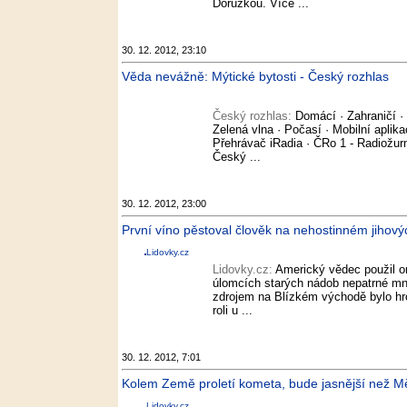
Dorůžkou. Více ...
30. 12. 2012, 23:10
Věda nevážně: Mýtické bytosti - Český rozhlas
Český rozhlas:
Domácí · Zahraničí ·
Zelená vlna · Počasí · Mobilní aplikac
Přehrávač iRadia · ČRo 1 - Radiožurn
Český ...
30. 12. 2012, 23:00
První víno pěstoval člověk na nehostinném jihový
Lidovky.cz
Lidovky.cz:
Americký vědec použil or
úlomcích starých nádob nepatrné mn
zdrojem na Blízkém východě bylo hro
roli u ...
30. 12. 2012, 7:01
Kolem Země proletí kometa, bude jasnější než Mě
Lidovky.cz