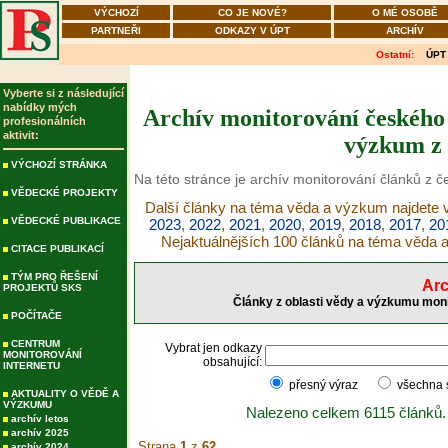
VÝCHOZÍ
CO JE NOVÉ?
O MÉ OSOBĚ
PARTNEŘI
ODKAZY V ÚPT
ARCHÍV
Ostatní:
ÚPT
Vyberte si z následující
nabídky mých
Archív monitorování českého 
profesionálních
aktivit:
výzkum z 
VÝCHOZÍ STRÁNKA
Na této stránce je archív monitorování článků z 
VĚDECKÉ PROJEKTY
Další články na téma věda a výzkum najdete v
VĚDECKÉ PUBLIKACE
2023
,
2022
,
2021
,
2020
,
2019
,
2018
,
2017
,
20
Nejaktuálnějších 100 článků na téma věda
CITACE PUBLIKACÍ
TÝM PRO ŘEŠENÍ
Arc
PROJEKTŮ SKS
Články z oblasti vědy a výzkumu moni
POČÍTAČE
CENTRUM
Vybrat jen odkazy
MONITOROVÁNÍ
obsahující:
INTERNETU
přesný výraz
všechna
AKTUALITY O VĚDĚ A
VÝZKUMU
Nalezeno celkem 6115 článků.
archív letos
archív 2025
Strana
1
z
62
archív 2024