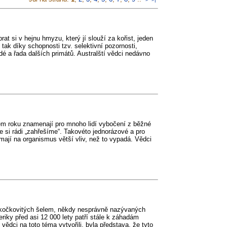
at si v hejnu hmyzu, který jí slouží za kořist, jeden
 tak díky schopnosti tzv. selektivní pozornosti,
dé a řada dalších primátů. Australští vědci nedávno
m roku znamenají pro mnoho lidí vybočení z běžné
dle si rádi „zahřešíme“. Takovéto jednorázové a pro
ají na organismus větší vliv, než to vypadá. Vědci
kočkovitých šelem, někdy nesprávně nazývaných
riky před asi 12 000 lety patří stále k záhadám
 vědci na toto téma vytvořili, byla představa, že tyto