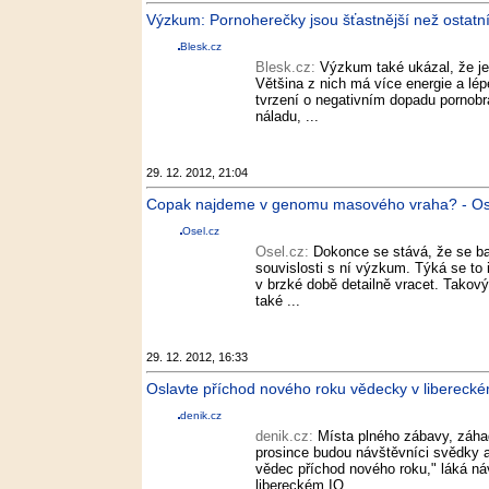
Výzkum: Pornoherečky jsou šťastnější než ostatní ž
Blesk.cz
Blesk.cz:
Výzkum také ukázal, že je
Většina z nich má více energie a lé
tvrzení o negativním dopadu pornobr
náladu, ...
29. 12. 2012, 21:04
Copak najdeme v genomu masového vraha? - Os
Osel.cz
Osel.cz:
Dokonce se stává, že se bad
souvislosti s ní výzkum. Týká se to
v brzké době detailně vracet. Takov
také ...
29. 12. 2012, 16:33
Oslavte příchod nového roku vědecky v libereckém
denik.cz
denik.cz:
Místa plného zábavy, záha
prosince budou návštěvníci svědky at
vědec příchod nového roku," láká ná
libereckém IQ ...