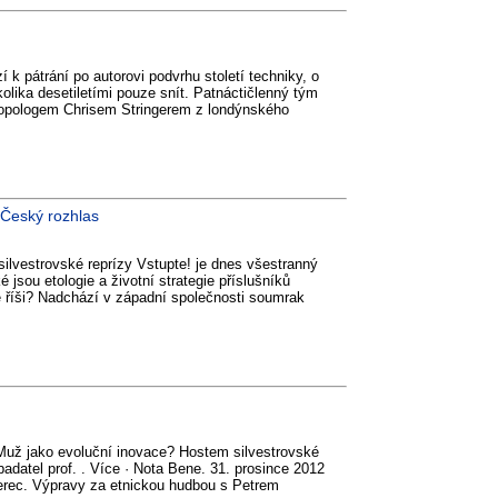
k pátrání po autorovi podvrhu století techniky, o
kolika desetiletími pouze snít. Patnáctičlenný tým
opologem Chrisem Stringerem z londýnského
 Český rozhlas
silvestrovské reprízy Vstupte! je dnes všestranný
 jsou etologie a životní strategie příslušníků
né říši? Nadchází v západní společnosti soumrak
Muž jako evoluční inovace? Hostem silvestrovské
badatel prof. . Více · Nota Bene. 31. prosince 2012
berec. Výpravy za etnickou hudbou s Petrem