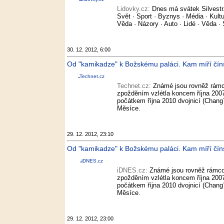
Lidovky.cz:
Dnes má svátek Silvestr
Svět · Sport · Byznys · Média · Kultu
Věda · Názory · Auto · Lidé · Věda ·
30. 12. 2012, 6:00
Od "kamikadze" k Božskému paláci. Kam míří číns
Technet.cz
Technet.cz:
Známé jsou rovněž rámc
zpožděním vzlétla koncem října 2007
počátkem října 2010 dvojnicí (Chang´
Měsíce.
29. 12. 2012, 23:10
Od "kamikadze" k Božskému paláci. Kam míří číns
iDNES.cz
iDNES.cz:
Známé jsou rovněž rámco
zpožděním vzlétla koncem října 2007
počátkem října 2010 dvojnicí (Chang´
Měsíce.
29. 12. 2012, 23:00