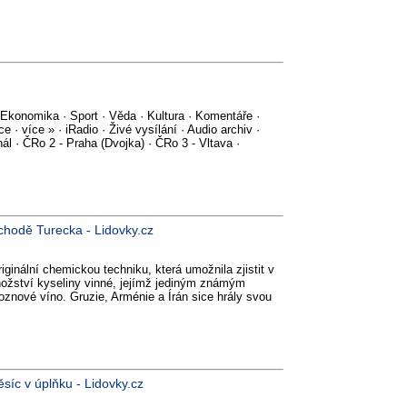
 Ekonomika · Sport · Věda · Kultura · Komentáře ·
e · více » · iRadio · Živé vysílání · Audio archiv ·
ál · ČRo 2 - Praha (Dvojka) · ČRo 3 - Vltava ·
chodě Turecka - Lidovky.cz
iginální chemickou techniku, která umožnila zjistit v
ožství kyseliny vinné, jejímž jediným známým
znové víno. Gruzie, Arménie a Írán sice hrály svou
síc v úplňku - Lidovky.cz