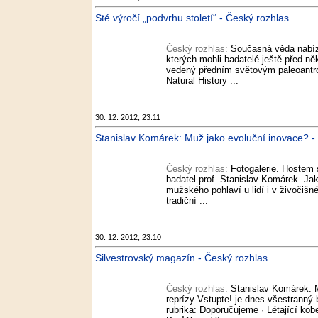
Sté výročí „podvrhu století“ - Český rozhlas
Český rozhlas:
Současná věda nabízí 
kterých mohli badatelé ještě před ně
vedený předním světovým paleoantr
Natural History ...
30. 12. 2012, 23:11
Stanislav Komárek: Muž jako evoluční inovace? -
Český rozhlas:
Fotogalerie. Hostem 
badatel prof. Stanislav Komárek. Jaké
mužského pohlaví u lidí i v živočiš
tradiční ...
30. 12. 2012, 23:10
Silvestrovský magazín - Český rozhlas
Český rozhlas:
Stanislav Komárek: 
reprízy Vstupte! je dnes všestranný 
rubrika: Doporučujeme · Létající ko