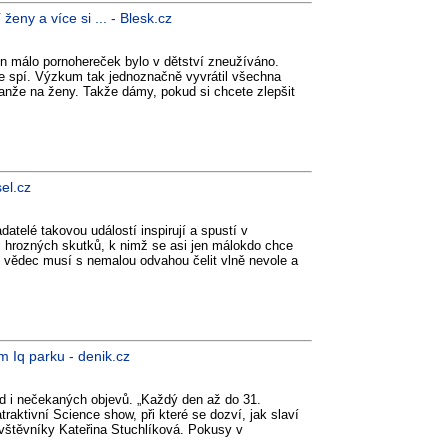
eny a více si ... - Blesk.cz
n málo pornohereček bylo v dětství zneužíváno.
pe spí. Výzkum tak jednoznačně vyvrátil všechna
anže na ženy. Takže dámy, pokud si chcete zlepšit
el.cz
atelé takovou událostí inspirují a spustí v
 i hrozných skutků, k nimž se asi jen málokdo chce
ý vědec musí s nemalou odvahou čelit vlně nevole a
 Iq parku - denik.cz
d i nečekaných objevů. „Každý den až do 31.
raktivní Science show, při které se dozví, jak slaví
vštěvníky Kateřina Stuchlíková. Pokusy v