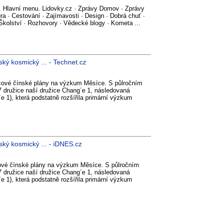
. Hlavní menu. Lidovky.cz · Zprávy Domov · Zprávy
ra · Cestování · Zajímavosti · Design · Dobrá chuť ·
 Školství · Rozhovory · Vědecké blogy · Kometa ...
ký kosmický ... - Technet.cz
ové čínské plány na výzkum Měsíce. S půlročním
 družice naší družice Chang´e 1, následovaná
e 1), která podstatně rozšířila primární výzkum
ký kosmický ... - iDNES.cz
vé čínské plány na výzkum Měsíce. S půlročním
 družice naší družice Chang´e 1, následovaná
e 1), která podstatně rozšířila primární výzkum