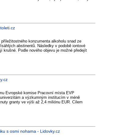
oleti.cz
á příležitostného konzumenta alkoholu snad ze
řísáhlých abstinentů. Následky v podobě iontové
jí krušné. Podle nového objevu je možné předejít
y.cz
ramu Evropské komise Pracovní místa EVP
 univerzitám a výzkumným institucím v méně
nuty granty ve výši až 2,4 miliónu EUR. Cílem
iku s osmi nohama - Lidovky.cz