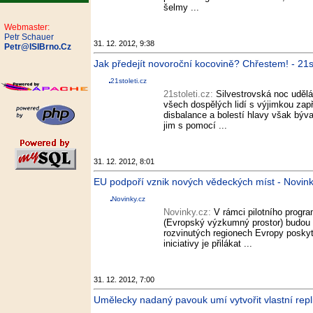
šelmy ...
Webmaster:
Petr Schauer
31. 12. 2012, 9:38
Petr@ISIBrno.Cz
Jak předejít novoroční kocovině? Chřestem! - 21st
21stoleti.cz
21stoleti.cz:
Silvestrovská noc uděl
všech dospělých lidí s výjimkou zap
disbalance a bolestí hlavy však býva
jim s pomocí ...
31. 12. 2012, 8:01
EU podpoří vznik nových vědeckých míst - Novink
Novinky.cz
Novinky.cz:
V rámci pilotního prog
(Evropský výzkumný prostor) budou
rozvinutých regionech Evropy poskyt
iniciativy je přilákat ...
31. 12. 2012, 7:00
Umělecky nadaný pavouk umí vytvořit vlastní repl