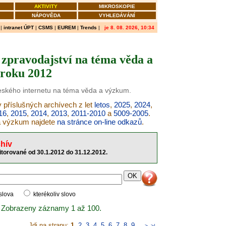
AKTIVITY
MIKROSKOPIE
NÁPOVĚDA
VYHLEDÁVÁNÍ
|
intranet ÚPT
|
CSMS
|
EUREM
|
Trends
|
je 8. 08. 2026, 10:34
zpravodajství na téma věda a
roku 2012
českého internetu na téma věda a výzkum.
 příslušných archívech z let
letos
,
2025
,
2024
,
16
,
2015
,
2014
,
2013
,
2011-2010
a
5009-2005
.
 a výzkum najdete
na stránce on-line odkazů
.
hív
torované od 30.1.2012 do 31.12.2012.
 slova
kterékoliv slovo
 Zobrazeny záznamy 1 až 100.
Jdi na stranu:
1
,
2
,
3
,
4
,
5
,
6
,
7
,
8
,
9
..
>
>|