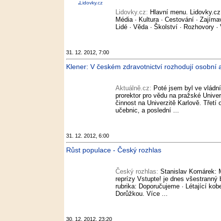
Lidovky.cz
Lidovky.cz:
Hlavní menu. Lidovky.cz
Média · Kultura · Cestování · Zajímav
Lidé · Věda · Školství · Rozhovory · 
31. 12. 2012, 7:00
Klener: V českém zdravotnictví rozhodují osobní 
Aktuálně.cz:
Poté jsem byl ve vládn
prorektor pro vědu na pražské Unive
činnost na Univerzitě Karlově. Třetí 
učebnic, a poslední ...
31. 12. 2012, 6:00
Růst populace - Český rozhlas
Český rozhlas:
Stanislav Komárek: 
reprízy Vstupte! je dnes všestranný 
rubrika: Doporučujeme · Létající ko
Dorůžkou. Více ...
30. 12. 2012, 23:20