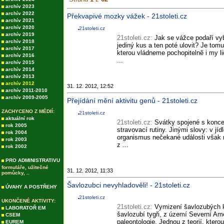
archív 2023
archív 2022
Překvapivé mozky vážek - 21stoleti.cz
archív 2021
archív 2020
21stoleti.cz
archív 2019
21stoleti.cz:
Jak se vážce podaří vybr
archív 2018
jediný kus a ten poté ulovit? Je tomu
archív 2017
kterou vládneme pochopitelně i my li
archív 2016
...
archív 2015
archív 2014
archív 2013
archív 2012
31. 12. 2012, 12:52
archív 2011-2010
archív 2009-2005
Přejídání mění aktivitu genů - 21stoleti.cz
ZACHYCENO Z MÉDIÍ:
21stoleti.cz
aktuální rok
21stoleti.cz:
Svátky spojené s konce
rok 2005
stravovací rutiny. Jinými slovy: v jí
rok 2004
organismus nečekané události však m
rok 2003
z ...
rok 2002
PRO ADMINISTRATIVU
formuláře, užitečné
31. 12. 2012, 11:33
pomůcky, ..
Šavlozubci nevyhladověli! - 21stoleti.cz
ÚVAHY A POSTŘEHY
21stoleti.cz
UKONČENÉ AKTIVITY:
21stoleti.cz:
Vymizení šavlozubých 
LABORATOŘ EM
šavlozubí tygři, z území Severní Ame
CSEM
paleontologie. Jednou z teorií, kterou
EUREM