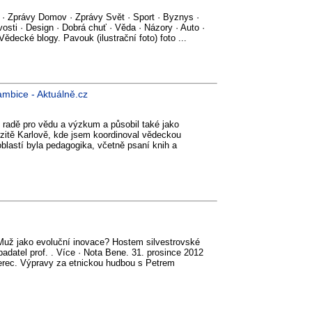
 · Zprávy Domov · Zprávy Svět · Sport · Byznys ·
osti · Design · Dobrá chuť · Věda · Názory · Auto ·
Vědecké blogy. Pavouk (ilustrační foto) foto ...
ambice - Aktuálně.cz
í radě pro vědu a výzkum a působil také jako
rzitě Karlově, kde jsem koordinoval vědeckou
oblastí byla pedagogika, včetně psaní knih a
Muž jako evoluční inovace? Hostem silvestrovské
badatel prof. . Více · Nota Bene. 31. prosince 2012
berec. Výpravy za etnickou hudbou s Petrem