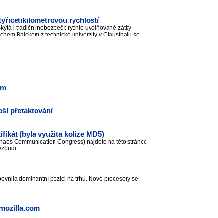
tyřicetikilometrovou rychlostí
skýtá i tradiční nebezpečí: rychle uvolňované zátky
hem Balckem z technické univerzity v Clausthalu se
em
ší přetaktování
fikát (byla využita kolize MD5)
Chaos Communication Congress) najdete na této stránce -
 vzbudi
evnila dominantní pozici na trhu. Nové procesory se
 mozilla.com