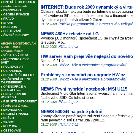
P2P SÍTĚ BITTORRENT
všeobecná témata:
INTERNET: Bude rok 2009 dynamický a virtu
EKONOMIKA
Obligátní otázka - jaký asi bude na Internetu právě začína
OSOBNÍ FINANCE
také světovou Síť poznamená ekonomická a finanční kriz
PRÁVO
dynamice a potřební virtalizaci? Otáze
SPORT
Politika programování, internetu a věci veřejn
31.12.2008
KULTURA
CESTOVÁNÍ
NEWS 480Hz televize od LG
ČÍNSKÉ E-SHOPY
Výrobce LCD monitorů, společnost LG, se chystá za týde
televizorů. A o...
ARCHÍV MONITOROVÁNÍ
PCtuning.cz
31.12.2008
(2005 - letos):
odborná témata:
VĚDA A VÝZKUM
HW server Vám přeje vše nejlepší do nového
MIKROSKOPICKÝ
Normal 0 21 fa
SVĚT
HW.cz - Vše o elektronice a programování
31.12.2008
POČÍTAČE A IT
OS ANDROID
Problémy s komentáři po upgrade HW.cz
PROHLÍŽEČ FIREFOX
HW.cz - Vše o elektronice a programování
POŠTOVNÍ KLIENT
31.12.2008
THUNDERBIRD
OPENOFFICE A
NEWS První hybridní notebook: MSI U115
LIBREOFFICE
Společnost Micro-Star International vypustí na trh první 
ENCYKLOPEDIE
WIKIPEDIA
flashového SSD. Od toho si jeho...
P2P SÍTĚ BITTORRENT
PCtuning.cz
31.12.2008
všeobecná témata:
EKONOMIKA
NEWS 500GB na jedné plotně
OSOBNÍ FINANCE
Známý výrobce paměťových zařízení Seagate představuj
PRÁVO
řadu pevných disků Barracuda 7200.12.
SPORT
PCtuning.cz
31.12.2008
KULTURA
CESTOVÁNÍ