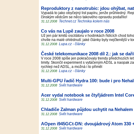
Reproduktory z nanotrubic: jdou ohýbat, natah
Vypadá to jako obyčejný list papíru, jenže průhledný. Re
čínským vědcům se něco takového opravdu podařilo!
Technet.cz Technika kolem nás
31.12.2008
Co vás na Lupě zaujalo v roce 2008
Už jen pár kmitů oscilátoru v hodinkách řídících chod toh
chvíle na malé ohlédnutí: jaké články byly nejčtenější 
Lupa.cz - články
31.12.2008
České telekomunikace 2008 díl 2.: jak se dař
V roce 2008 spíše jen pokračovaly trendy předchozích let
limity. Skončil experiment s vytáčeným ADSL a naopak za
rychleji než ADSL, a možná i to přiměl
Lupa.cz - články
31.12.2008
Multi-GPU řadič Hydra 100: bude i pro Neha
Svět hardware
31.12.2008
Acer vydal notebook se čtyřjádrem Intel Co
Svět hardware
31.12.2008
Chladiče Zalman půjdou uchytit na Nehalem
Svět hardware
31.12.2008
AOpen i945GCt-DN: dvoujádrový Atom 330 +
Svět hardware
31.12.2008