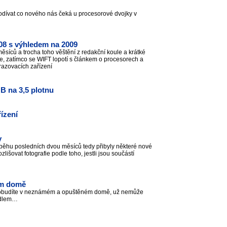
odívat co nového nás čeká u procesorové dvojky v
2008 s výhledem na 2009
měsíců a trocha toho věštění z redakční koule a krátké
e, zatímco se WIFT lopotí s článkem o procesorech a
razovacích zařízení
B na 3,5 plotnu
řízení
y
ůběhu posledních dvou měsíců tedy přibyly některé nové
zlišovat fotografie podle toho, jestli jsou součástí
ém domě
e probudíte v neznámém a opuštěném domě, už nemůže
kadlem…