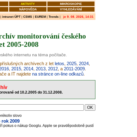
AKTIVITY
MIKROSKOPIE
NÁPOVĚDA
VYHLEDÁVÁNÍ
|
intranet ÚPT
|
CSMS
|
EUREM
|
Trends
|
je 9. 08. 2026, 14:31
archív monitorování českého
let 2005-2008
českého internetu na téma počítače.
 příslušných archívech z let
letos
,
2025
,
2024
,
2016
,
2015
,
2014
,
2013
,
2012
, a
2011-2009
.
ače a IT najdete
na stránce on-line odkazů
.
hív
torované od 10.2.2005 do 31.12.2008.
erékoliv slovo
 rok 2009
 patří pokus o nákup Googlu. Apple se pravděpodobně pustí
.