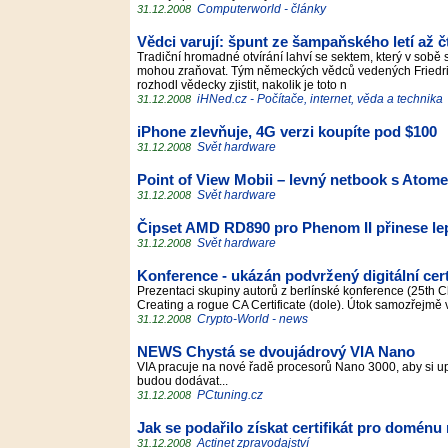
Computerworld - články
31.12.2008
Vědci varují: špunt ze šampaňského letí až č
Tradiční hromadné otvírání lahví se sektem, který v sobě 
mohou zraňovat. Tým německých vědců vedených Friedric
rozhodl vědecky zjistit, nakolik je toto n
iHNed.cz - Počítače, internet, věda a technika
31.12.2008
iPhone zlevňuje, 4G verzi koupíte pod $100
Svět hardware
31.12.2008
Point of View Mobii – levný netbook s Atom
Svět hardware
31.12.2008
Čipset AMD RD890 pro Phenom II přinese lep
Svět hardware
31.12.2008
Konference - ukázán podvržený digitální certi
Prezentaci skupiny autorů z berlínské konference (25th 
Creating a rogue CA Certificate (dole). Útok samozřejmě
Crypto-World - news
31.12.2008
NEWS Chystá se dvoujádrový VIA Nano
VIA pracuje na nové řadě procesorů Nano 3000, aby si up
budou dodávat...
PCtuning.cz
31.12.2008
Jak se podařilo získat certifikát pro doménu
Actinet zpravodajství
31.12.2008