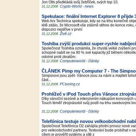
Jon Olts předkládá svůj žebříček, svých top 10.
Crypto-World - news
31.12.2008
Spekulace: finální Internet Explorer 8 přijde
Web Ars Technica spekuluje, kdy se na trhu konečně objeví 
létě zdálo, že Microsoft vše zdárně stihne do konce roku, 
dispozici nejdříve v první
Živě.cz
31.12.2008
Toshiba zvýší produkci super-rychle nabíje
Společnost Toshiba oznámila, že chystá velké zvýšení pr
schopné nabít se na 90 % své kapacity již během několika
odolné proti zkratům.
Computerworld - články
31.12.2008
ČLÁNEK Pimp my Computer 7 - The Simpso
Simpsnovi jsou zpět- Vánoce jsou za námi a majiteli toh
část...
PCtuning.cz
31.12.2008
Prohlížeč v iPod Touch přes Vánoce ztrojnás
Díky vánoční sezóně a intenzivním nákupům koncových u
Touch téměř ztrojnásobil svůj podíl na trhu swebovými bro
Computerworld - články
31.12.2008
Telefónica testuje novou velkoobchodní na
Společnost Telefónica O2 zahájila pilotní provoz nové va
pro velkoobchodní partnery. Testování bude probíhat v ce
cílem je prověřit systémy a sítě z