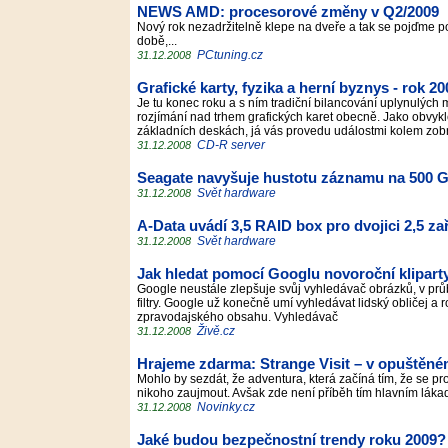
NEWS AMD: procesorové změny v Q2/2009
Nový rok nezadržitelně klepe na dveře a tak se pojďme p
době,...
PCtuning.cz
31.12.2008
Grafické karty, fyzika a herní byznys - rok 
Je tu konec roku a s ním tradiční bilancování uplynulých 
rozjímání nad trhem grafických karet obecně. Jako obvykl
základních deskách, já vás provedu událostmi kolem zob
CD-R server
31.12.2008
Seagate navyšuje hustotu záznamu na 500 G
Svět hardware
31.12.2008
A-Data uvádí 3,5 RAID box pro dvojici 2,5 za
Svět hardware
31.12.2008
Jak hledat pomocí Googlu novoroční klipart
Google neustále zlepšuje svůj vyhledávač obrázků, v pr
filtry. Google už konečně umí vyhledávat lidský obličej a ro
zpravodajského obsahu. Vyhledávač
Živě.cz
31.12.2008
Hrajeme zdarma: Strange Visit – v opuštěn
Mohlo by sezdát, že adventura, která začíná tím, že s
nikoho zaujmout. Avšak zde není příběh tím hlavním lá
Novinky.cz
31.12.2008
Jaké budou bezpečnostní trendy roku 2009?