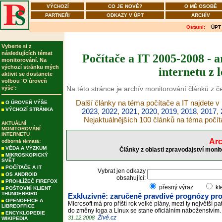
VÝCHOZÍ
CO JE NOVÉ?
O MÉ OSOBĚ
PARTNEŘI
ODKAZY V ÚPT
ARCHÍV
Ostatní:
ÚPT
Vyberte si z
následujících témat
Počítače a IT 2005-2008 - 
monitorování. Na
výchozí stránku mých
internetu z 
aktivit se dostanete
volbou 'O úroveň
výše':
Na této stránce je archív monitorování článků z 
Další články na téma počítače a IT najdete v
O ÚROVEŇ VÝŠE
VÝCHOZÍ STRÁNKA
2023
,
2022
,
2021
,
2020
,
2019
,
2018
,
2017
,
Nejaktuálnějších 100 článků na téma počít
AKTUÁLNÍ
MONITOROVÁNÍ
INTERNETU
Arc
odborná témata:
VĚDA A VÝZKUM
Články z oblasti zpravodajství moni
MIKROSKOPICKÝ
SVĚT
POČÍTAČE A IT
Vybrat jen odkazy
OS ANDROID
obsahující:
PROHLÍŽEČ FIREFOX
přesný výraz
kt
POŠTOVNÍ KLIENT
THUNDERBIRD
Exkluzivně: zaručeně pravdivé prognózy pro
OPENOFFICE A
Microsoft má pro příští rok velké plány, mezi ty největší
LIBREOFFICE
do změny loga a Linux se stane oficiálním náboženstvím
ENCYKLOPEDIE
Živě.cz
31.12.2008
WIKIPEDIA