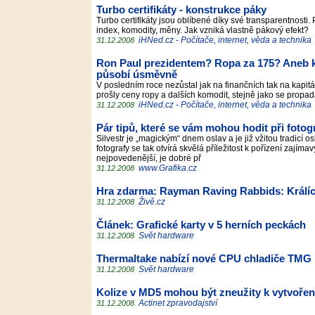
Turbo certifikáty - konstrukce páky
Turbo certifikáty jsou oblíbené díky své transparentnosti
index, komodity, měny. Jak vzniká vlastně pákový efekt?
iHNed.cz - Počítače, internet, věda a technika
31.12.2008
Ron Paul prezidentem? Ropa za 175? Aneb kt
působí úsměvně
V posledním roce nezůstal jak na finančních tak na kapi
prošly ceny ropy a dalších komodit, stejně jako se propad
iHNed.cz - Počítače, internet, věda a technika
31.12.2008
Pár tipů, které se vám mohou hodit při foto
Silvestr je „magickým“ dnem oslav a je již vžitou tradicí 
fotografy se tak otvírá skvělá příležitost k pořízení zají
nejpovedenější, je dobré př
www.Grafika.cz
31.12.2008
Hra zdarma: Rayman Raving Rabbids: Králíci, k
Živě.cz
31.12.2008
Článek: Grafické karty v 5 herních peckách
Svět hardware
31.12.2008
Thermaltake nabízí nové CPU chladiče TMG 
Svět hardware
31.12.2008
Kolize v MD5 mohou být zneužity k vytvoření
Actinet zpravodajství
31.12.2008