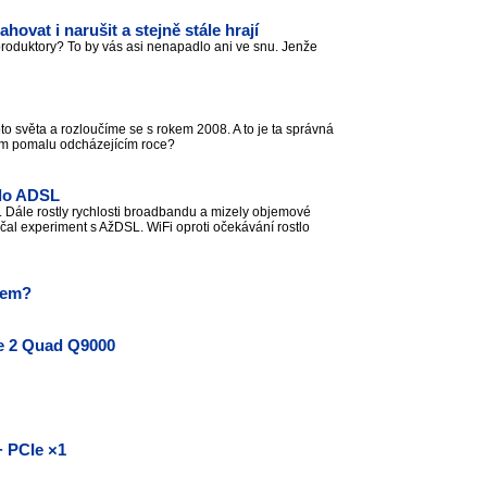
ovat i narušit a stejně stále hrají
produktory? To by vás asi nenapadlo ani ve snu. Jenže
oto světa a rozloučíme se s rokem 2008. A to je ta správná
v tom pomalu odcházejícím roce?
ilo ADSL
. Dále rostly rychlosti broadbandu a mizely objemové
čal experiment s AžDSL. WiFi oproti očekávání rostlo
lem?
re 2 Quad Q9000
 PCIe ×1