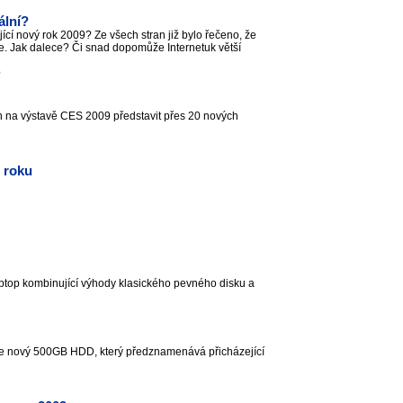
ální?
jící nový rok 2009? Ze všech stran již bylo řečeno, že
e. Jak dalece? Či snad dopomůže Internetuk větší
é
n na výstavě CES 2009 představit přes 20 nových
 roku
laptop kombinující výhody klasického pevného disku a
e nový 500GB HDD, který předznamenává přicházející