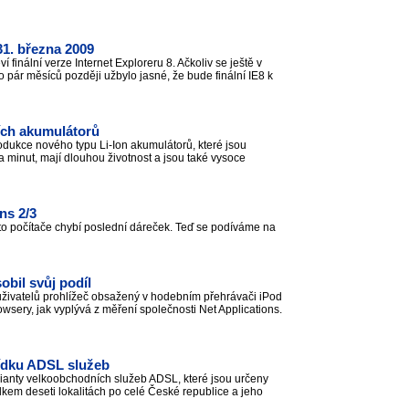
 31. března 2009
finální verze Internet Exploreru 8. Ačkoliv se ještě v
o pár měsíců později užbylo jasné, že bude finální IE8 k
cích akumulátorů
odukce nového typu Li-Ion akumulátorů, které jsou
 minut, mají dlouhou životnost a jsou také vysoce
ns 2/3
oto počítače chybí poslední dáreček. Teď se podíváme na
obil svůj podíl
živatelů prohlížeč obsažený v hodebním přehrávači iPod
wsery, jak vyplývá z měření společnosti Net Applications.
bídku ADSL služeb
rianty velkoobchodních služeb ADSL, které jsou určeny
lkem deseti lokalitách po celé České republice a jeho