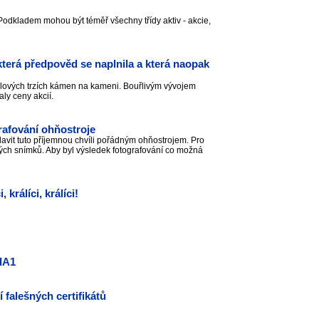
. Podkladem mohou být téměř všechny třídy aktiv - akcie,
erá předpověd se naplnila a která naopak
tálových trzích kámen na kameni. Bouřlivým vývojem
aly ceny akcií.
grafování ohňostroje
oslavit tuto příjemnou chvíli pořádným ohňostrojem. Pro
mavých snímků. Aby byl výsledek fotografování co možná
rálíci, králíci!
IA1
 falešných certifikátů