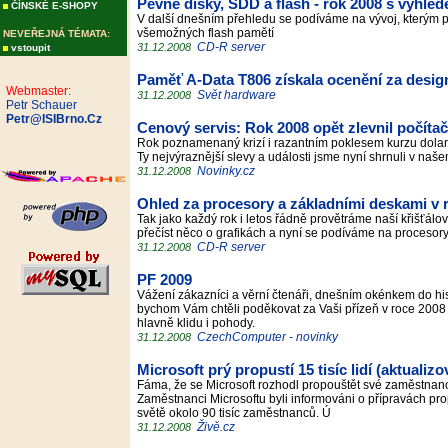
Pevné disky, SDD a flash - rok 2008 s výhle
ČÍNSKÉ E-SHOPY
V další dnešním přehledu se podíváme na vývoj, kterým pr
všemožných flash pamětí
NEVEŘEJNÁ TÉMATA:
CD-R server
31.12.2008
vstoupit
Paměť A-Data T806 získala ocenění za desig
Webmaster:
Svět hardware
31.12.2008
Petr Schauer
Petr@ISIBrno.Cz
Cenový servis: Rok 2008 opět zlevnil počíta
Rok poznamenaný krizí i razantním poklesem kurzu dol
Ty nejvýraznější slevy a události jsme nyní shrnuli v na
Novinky.cz
31.12.2008
Ohled za procesory a základními deskami v r
Tak jako každý rok i letos řádně provětráme naší křišťálov
přečíst něco o grafikách a nyní se podíváme na proceso
CD-R server
31.12.2008
PF 2009
Vážení zákazníci a věrní čtenáři, dnešním okénkem do hi
bychom Vám chtěli poděkovat za Vaši přízeň v roce 2008 a
hlavně klidu i pohody.
CzechComputer - novinky
31.12.2008
Microsoft prý propustí 15 tisíc lidí (aktualiz
Fáma, že se Microsoft rozhodl propouštět své zaměstnance
Zaměstnanci Microsoftu byli informováni o přípravách pr
světě okolo 90 tisíc zaměstnanců. Ú
Živě.cz
31.12.2008