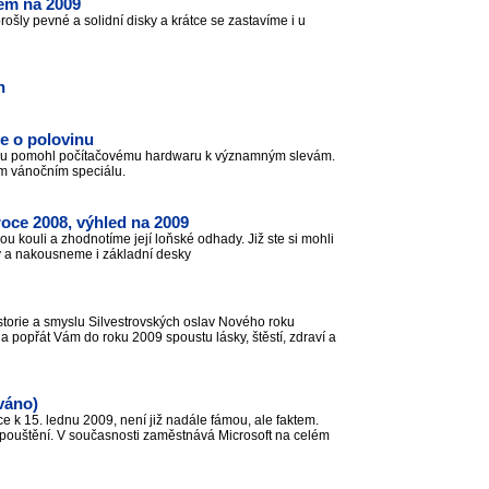
dem na 2009
ošly pevné a solidní disky a krátce se zastavíme i u
n
če o polovinu
aru pomohl počítačovému hardwaru k významným slevám.
šem vánočním speciálu.
oce 2008, výhled na 2009
ou kouli a zhodnotíme její loňské odhady. Již ste si mohli
ry a nakousneme i základní desky
storie a smyslu Silvestrovských oslav Nového roku
 popřát Vám do roku 2009 spoustu lásky, štěstí, zdraví a
ováno)
 k 15. lednu 2009, není již nadále fámou, ale faktem.
opouštění. V současnosti zaměstnává Microsoft na celém