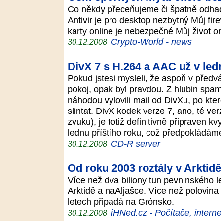
Co někdy přeceňujeme či špatně odhad
Antivir je pro desktop nezbytný Můj fir
karty online je nebezpečné Můj život o
Crypto-World - news
30.12.2008
DivX 7 s H.264 a AAC už v led
Pokud jstesi mysleli, že aspoň v před
pokoj, opak byl pravdou. Z hlubin spam
náhodou vylovili mail od DivXu, po kt
slintat. DivX kodek verze 7, ano, té v
zvuku), je totiž definitivně připraven kv
lednu příštího roku, což předpokládá
CD-R server
30.12.2008
Od roku 2003 roztály v Arktidě
Více než dva biliony tun pevninského l
Arktidě a naAljašce. Více než polovina 
letech připadá na Grónsko.
iHNed.cz - Počítače, interne
30.12.2008