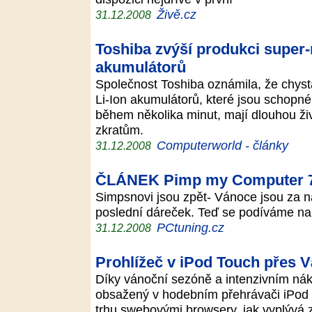
Živě.cz
31.12.2008
Toshiba zvýší produkci super-
akumulátorů
Společnost Toshiba oznámila, že chys
Li-Ion akumulátorů, které jsou schopné
během několika minut, mají dlouhou živ
zkratům.
Computerworld - články
31.12.2008
ČLÁNEK Pimp my Computer 7 
Simpsnovi jsou zpět- Vánoce jsou za ná
poslední dáreček. Teď se podíváme na
PCtuning.cz
31.12.2008
Prohlížeč v iPod Touch přes V
Díky vánoční sezóně a intenzivním ná
obsažený v hodebním přehrávači iPod T
trhu swebovými browsery, jak vyplývá 