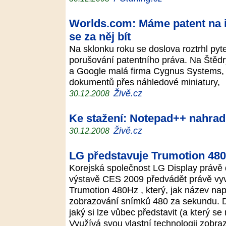
Worlds.com: Máme patent na 
se za něj bít
Na sklonku roku se doslova roztrhl py
porušování patentního práva. Na Štědr
a Google malá firma Cygnus Systems, k
dokumentů přes náhledové miniatury,
Živě.cz
30.12.2008
Ke stažení: Notepad++ nahra
Živě.cz
30.12.2008
LG představuje Trumotion 48
Korejská společnost LG Display právě 
výstavě CES 2009 předvádět právě vyvi
Trumotion 480Hz , který, jak název nap
zobrazování snímků 480 za sekundu. D
jaký si lze vůbec představit (a který s
Využívá svou vlastní technologii zobra