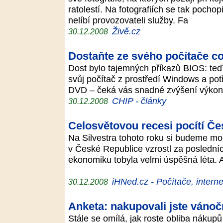
ratolestí. Na fotografiích se tak pocho
nelíbí provozovateli služby. Fa
Živě.cz
30.12.2008
Dostaňte ze svého počítače co
Dost bylo tajemných příkazů BIOS: teď
svůj počítač z prostředí Windows a po
DVD – čeká vás snadné zvýšení výko
CHIP - články
30.12.2008
Celosvětovou recesi pocítí Če
Na Silvestra tohoto roku si budeme mo
v České Republice vzrostl za posledníc
ekonomiku tobyla velmi úspěšná léta. 
iHNed.cz - Počítače, interne
30.12.2008
Anketa: nakupovali jste vánoč
Stále se omílá, jak roste obliba nákupů