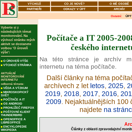
VÝCHOZÍ
CO JE NOVÉ?
O MÉ OSOBĚ
PARTNEŘI
ODKAZY V ÚPT
ARCHÍV
Ostatní:
ÚPT
Vyberte si z
následujících témat
Počítače a IT 2005-200
monitorování. Na
výchozí stránku mých
aktivit se dostanete
českého internet
volbou 'O úroveň
výše':
Na této stránce je archív m
O ÚROVEŇ VÝŠE
internetu na téma počítače.
VÝCHOZÍ STRÁNKA
AKTUÁLNÍ
Další články na téma počítač
MONITOROVÁNÍ
INTERNETU
archívech z let
letos
,
2025
,
2
odborná témata:
VĚDA A VÝZKUM
2019
,
2018
,
2017
,
2016
,
201
MIKROSKOPICKÝ
SVĚT
POČÍTAČE A IT
2009
. Nejaktuálnějších 100 
OS ANDROID
najdete
na stránc
PROHLÍŽEČ FIREFOX
POŠTOVNÍ KLIENT
THUNDERBIRD
OPENOFFICE A
LIBREOFFICE
Arc
ENCYKLOPEDIE
Články z oblasti zpravodajství moni
WIKIPEDIA