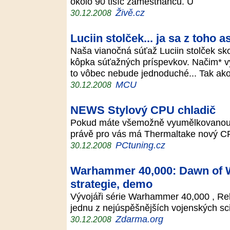
okolo 90 tisíc zaměstnanců. Ú
Živě.cz
30.12.2008
Luciin stolček... ja sa z toho a
Naša vianočná súťaž Luciin stolček sk
kôpka súťažných príspevkov. Načim* vy
to vôbec nebude jednoduché... Tak ak
MCU
30.12.2008
NEWS Stylový CPU chladič
Pokud máte všemožně vyumělkovanou P
právě pro vás má Thermaltake nový C
PCtuning.cz
30.12.2008
Warhammer 40,000: Dawn of Wa
strategie, demo
Vývojáři série Warhammer 40,000 , Reli
jednu z nejúspěšnějších vojenských sc
Zdarma.org
30.12.2008