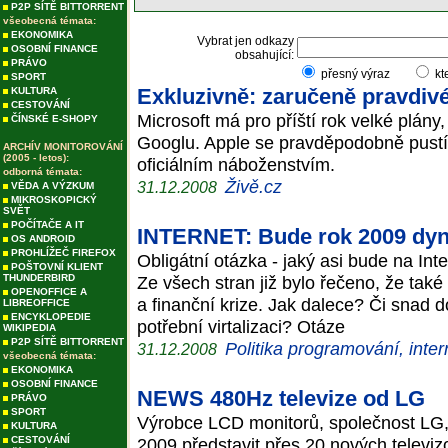
P2P SÍTĚ BITTORRENT
všeobecná témata:
EKONOMIKA
Vybrat jen odkazy
OSOBNÍ FINANCE
obsahující:
PRÁVO
přesný výraz
kt
SPORT
Exkluzivně: zaručeně pravdiv
KULTURA
CESTOVÁNÍ
Microsoft má pro příští rok velké plány
ČÍNSKÉ E-SHOPY
Googlu. Apple se pravděpodobně pustí
ARCHÍV MONITOROVÁNÍ
(2005 - letos):
oficiálním náboženstvím.
odborná témata:
Živě.cz
31.12.2008
VĚDA A VÝZKUM
MIKROSKOPICKÝ
SVĚT
POČÍTAČE A IT
INTERNET: Bude rok 2009 dyna
OS ANDROID
PROHLÍŽEČ FIREFOX
Obligátní otázka - jaký asi bude na Int
POŠTOVNÍ KLIENT
THUNDERBIRD
Ze všech stran již bylo řečeno, že ta
OPENOFFICE A
a finanční krize. Jak dalece? Či snad
LIBREOFFICE
ENCYKLOPEDIE
potřební virtalizaci? Otáze
WIKIPEDIA
P2P SÍTĚ BITTORRENT
Politika programování, inter
31.12.2008
všeobecná témata:
EKONOMIKA
OSOBNÍ FINANCE
NEWS 480Hz televize od LG
PRÁVO
SPORT
Výrobce LCD monitorů, společnost LG,
KULTURA
CESTOVÁNÍ
2009 představit přes 20 nových televiz