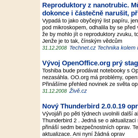
Reproduktory z nanotrubic. Mů
dokonce i částečně narušit, př
Vypadá to jako obyčejný list papíru, j
pod mikroskopem, odhalila by se před v
že by mohlo jít o reproduktory zvuku, t
Jenže je to tak, čínským vědcům
Technet.cz Technika kolem
31.12.2008
Vývoj OpenOffice.org prý sta
Toshiba bude prodávat notebooky s Op
nezasáhla. OO.org má problémy, open
Přinášíme přehled novinek ze světa o
Živě.cz
31.12.2008
Nový Thunderbird 2.0.0.19 op
Vývojáři po pěti týdnech uvolnili další 
Thunderbird 2 . Jedná se o aktualizaci
přináší sedm bezpečnostních oprav. Te
aktualizace. Ani nyní žádná oprav