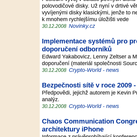
polovodičové disky. Už nyní v drtivé vě
vyvíjenými disky klasickými, jenže to n
k mnohem rychlejšímu úložišti vede
Novinky.cz
30.12.2008
Implementace systémů pro pre
doporučení odborníků
Edward Yakabovicz, Lenny Zeltser a Mi
doporučení (materiál společnosti Sourc
Crypto-World - news
30.12.2008
Bezpečnosti sítě v roce 2009 -
Předpovědi, jejichž autorem je Kevin P
analýz.
Crypto-World - news
30.12.2008
Chaos Communication Congres
architektury iPhone
Informace z právěprobíhající konfere