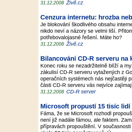
Živě.cz
31.12.2008
Cenzura internetu: hrozba ne
Je blokování škodlivého obsahu inter
nikdo neví a názory se velmi liší. Přit
potřebovalojasné řešení. Máte ho?
Živě.cz
31.12.2008
Bilancování CD-R serveru na 
Konec roku se nezadržitelně blíží a m
zákulisí CD-R serveru vytažených z Goo
operačních systémech nás nejčastěji pro
části CD-R serveru vás nejvíce zajíma
CD-R server
31.12.2008
Microsoft propustí 15 tisíc lidí
Fáma, že se Microsoft rozhodl propouš
není již nadále fámou, ale faktem. Zam
přípravách propouštění. V současnosti