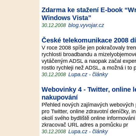
Zdarma ke stažení E-book “Wr
Windows Vista”
blog.vyvojar.cz
30.12.2008
České telekomunikace 2008 díl
V roce 2008 spíše jen pokračovaly tren
rychlosti broadbandu a mizelyobjemové 
vytáčeným ADSL a naopak začal exper
rostlo rychleji než ADSL, a možná i to
Lupa.cz - články
30.12.2008
Webovinky 4 - Twitter, online 
nakupování
Přehled nových zajímavých webových p
pro Twitter, online zdravotní deníčky, in
okolí svého bydliště online informován
zkracovač URL adres a pomůcku pr
Lupa.cz - články
30.12.2008