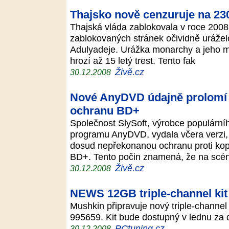
Thajsko nově cenzuruje na 2
Thajská vláda zablokovala v roce 200
zablokovaných stránek očividně urážel
Adulyadeje. Urážka monarchy a jeho ma
hrozí až 15 letý trest. Tento fak
Živě.cz
30.12.2008
Nové AnyDVD údajně prolomí
ochranu BD+
Společnost SlySoft, výrobce populární
programu AnyDVD, vydala včera verzi, o
dosud nepřekonanou ochranu proti kop
BD+. Tento počin znamená, že na sc
Živě.cz
30.12.2008
NEWS 12GB triple-channel kit
Mushkin připravuje nový triple-channe
995659. Kit bude dostupný v lednu za
PCtuning.cz
30.12.2008