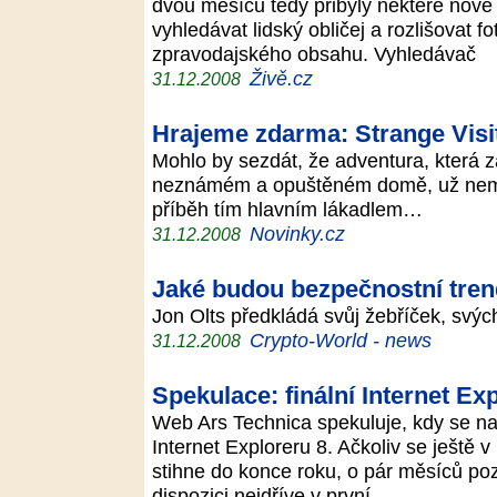
dvou měsíců tedy přibyly některé nové 
vyhledávat lidský obličej a rozlišovat fo
zpravodajského obsahu. Vyhledávač
Živě.cz
31.12.2008
Hrajeme zdarma: Strange Vis
Mohlo by sezdát, že adventura, která z
neznámém a opuštěném domě, už nemů
příběh tím hlavním lákadlem…
Novinky.cz
31.12.2008
Jaké budou bezpečnostní tren
Jon Olts předkládá svůj žebříček, svý
Crypto-World - news
31.12.2008
Spekulace: finální Internet Ex
Web Ars Technica spekuluje, kdy se na 
Internet Exploreru 8. Ačkoliv se ještě v
stihne do konce roku, o pár měsíců pozd
dispozici nejdříve v první