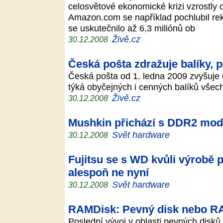
celosvětové ekonomické krizi vzrostly 
Amazon.com se například pochlubil re
se uskutečnilo až 6,3 miliónů ob
Živě.cz
30.12.2008
Česká pošta zdražuje balíky, 
Česká pošta od 1. ledna 2009 zvyšuje 
týká obyčejných i cenných balíků vše
Živě.cz
30.12.2008
Mushkin přichází s DDR2 mod
Svět hardware
30.12.2008
Fujitsu se s WD kvůli výrobě 
alespoň ne nyní
Svět hardware
30.12.2008
RAMDisk: Pevný disk nebo R
Poslední vývoj v oblasti pevných disk