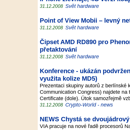
Svět hardware
31.12.2008
Point of View Mobii – levný 
Svět hardware
31.12.2008
Čipset AMD RD890 pro Phenom 
přetaktování
Svět hardware
31.12.2008
Konference - ukázán podvržený 
využita kolize MD5)
Prezentaci skupiny autorů z berlínské
Communication Congress) najdete na t
Certificate (dole). Útok samozřejmě v
Crypto-World - news
31.12.2008
NEWS Chystá se dvoujádrový
VIA pracuje na nové řadě procesorů Na