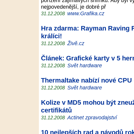
pořízení zajímavých snímků. Aby byl v
nejpovedenější, je dobré př
www.Grafika.cz
31.12.2008
Hra zdarma: Rayman Raving Rab
králíci!
Živě.cz
31.12.2008
Článek: Grafické karty v 5 he
Svět hardware
31.12.2008
Thermaltake nabízí nové CPU
Svět hardware
31.12.2008
Kolize v MD5 mohou být zneuži
certifikátů
Actinet zpravodajství
31.12.2008
10 nejlepších rad a návodů ro