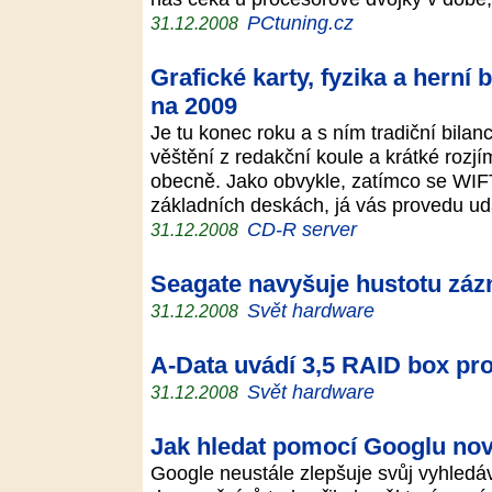
PCtuning.cz
31.12.2008
Grafické karty, fyzika a herní
na 2009
Je tu konec roku a s ním tradiční bila
věštění z redakční koule a krátké rozj
obecně. Jako obvykle, zatímco se WIFT
základních deskách, já vás provedu u
CD-R server
31.12.2008
Seagate navyšuje hustotu záz
Svět hardware
31.12.2008
A-Data uvádí 3,5 RAID box pro 
Svět hardware
31.12.2008
Jak hledat pomocí Googlu nov
Google neustále zlepšuje svůj vyhledá