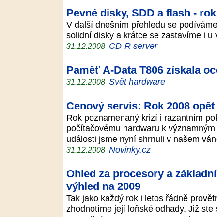
Pevné disky, SDD a flash - ro
V další dnešním přehledu se podíváme 
solidní disky a krátce se zastavíme i
CD-R server
31.12.2008
Paměť A-Data T806 získala oc
Svět hardware
31.12.2008
Cenový servis: Rok 2008 opět 
Rok poznamenaný krizí i razantním po
počítačovému hardwaru k významným sl
události jsme nyní shrnuli v našem vá
Novinky.cz
31.12.2008
Ohled za procesory a základn
výhled na 2009
Tak jako každý rok i letos řádně provět
zhodnotíme její loňské odhady. Již ste 