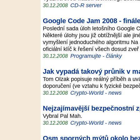
CD-R server
30.12.2008
Google Code Jam 2008 - finál
Poslední sada úloh letošního Google 
Některé úlohy jsou již obtížnější ale ji
vymyšlení jednoduchého algoritmu Na s
oficiální klíč k řešení všech dosud zve
Programujte - články
30.12.2008
Jak vypadá takový průnik v m
Tom Olzak popisuje reálný příběh a uvá
doporučení (ve vztahu k fyzické bezpe
Crypto-World - news
30.12.2008
Nejzajímavější bezpečnostní z
Vybral Pal Mah.
Crypto-World - news
30.12.2008
Osm sporných mýtů okolo bez