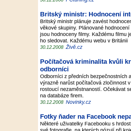
Britský ministr: Hodnocení int
Britský ministr plánuje zavést hodnoce
věkové skupiny. Plánované hodnocení
jsou hodnoceny filmy. Každému filmu j
ho sledovat. Každému webu v Británii
Živě.cz
30.12.2008
Počítačová kriminalita kvůli kr
odborníci
Odborníci z předních bezpečnostních a
výrazně narůst počítačová zločinnost v
rostoucí nezaměstnaností. Očekávat se d
na databáze firem.
Novinky.cz
30.12.2008
Fotky ňader na Facebook nepatř
Některé uživatelky Facebooku s hrdostí
své fotografie, na kterých pózují při 