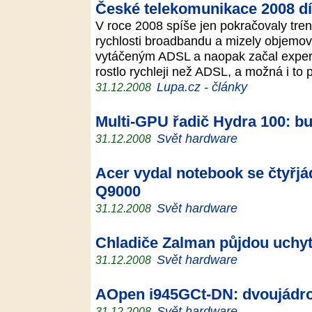
České telekomunikace 2008 díl
V roce 2008 spíše jen pokračovaly tren
rychlosti broadbandu a mizely objemové
vytáčeným ADSL a naopak začal experi
rostlo rychleji než ADSL, a možná i to
Lupa.cz - články
31.12.2008
Multi-GPU řadič Hydra 100: b
Svět hardware
31.12.2008
Acer vydal notebook se čtyřjá
Q9000
Svět hardware
31.12.2008
Chladiče Zalman půjdou uchyt
Svět hardware
31.12.2008
AOpen i945GCt-DN: dvoujádro
Svět hardware
31.12.2008