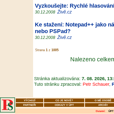
Vyzkoušejte: Rychlé hlasován
Živě.cz
30.12.2008
Ke stažení: Notepad++ jako n
nebo PSPad?
Živě.cz
30.12.2008
Strana
1
z
1005
Nalezeno celk
Stránka aktualizována:
7. 08. 2026, 13
Tuto stránku zpracoval:
Petr Schauer
,
VÝCHOZÍ
CO JE NOVÉ?
O MÉ OSOBĚ
PARTNEŘI
ODKAZY V ÚPT
ARCHÍV
Ostatní:
ÚPT