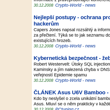
Crypto-World - news
30.12.2008
Nejlepší postupy - ochrana pr
hackerům
Capers Jones napsal rozsáhlý a informa
za přečtení. Týká se to jak seznamu d
existujících hrozeb.
Crypto-World - news
30.12.2008
Kybernetická bezpečnost - žeb
Robert Westervelt: Útoky SQL injectio
Kaminsky a jím nalezená chyba v DNS 
veřejností Epidemie spamu
Crypto-World - news
30.12.2008
ČLÁNEK Asus U6V Bamboo - ne
Kdo by neslyšel o zcela unikátní bamb
Asus. Mluví se o něm prakticky v každ
PCtuning.cz
30.12.2008