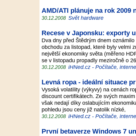
AMD/ATI plánuje na rok 2009
Svět hardware
30.12.2008
Recese v Japonsku: exporty u
Dva dny před Štědrým dnem oznámilo 
obchodu za listopad, které byly velmi z
největší ekonomiky světa (měřeno HDP
se v listopadu propadly meziročně o 
iHNed.cz - Počítače, interne
30.12.2008
Levná ropa - ideální situace pr
Vysoká volatility (výkyvy) na cenách ro
discount certifikátech. Ze svých maxim 
však nedají díky oslabujícím ekonomik
pohledu jsou ceny již natolik nízké,
iHNed.cz - Počítače, interne
30.12.2008
První betaverze Windows 7 uni