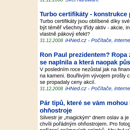
Turbo certifikáty - konstrukce
Turbo certifikáty jsou oblíbené díky s
být téměř všechny třídy aktiv - akcie, 
vlastně pákový efekt?
iHNed.cz - Počítače, interne
31.12.2008
Ron Paul prezidentem? Ropa 
se naplnila a která naopak p
V posledním roce nezůstal jak na finan
na kameni. Bouřlivým vývojem prošly ce
se propadaly ceny akcií.
iHNed.cz - Počítače, interne
31.12.2008
Pár tipů, které se vám mohou h
ohňostroje
Silvestr je „magickým“ dnem oslav a je j
chvíli pořádným ohňostrojem. Pro fotogra