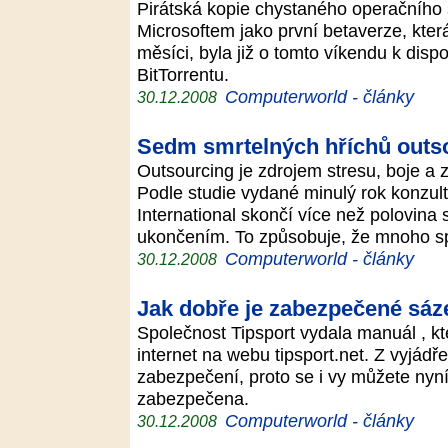
Pirátská kopie chystaného operačníh
Microsoftem jako první betaverze, která
měsíci, byla již o tomto víkendu k disp
BitTorrentu.
Computerworld - články
30.12.2008
Sedm smrtelných hříchů outs
Outsourcing je zdrojem stresu, boje a
Podle studie vydané minulý rok konzul
International skončí více než polovin
ukončením. To způsobuje, že mnoho 
Computerworld - články
30.12.2008
Jak dobře je zabezpečené sáze
Společnost Tipsport vydala manuál , kt
internet na webu tipsport.net. Z vyjádř
zabezpečení, proto se i vy můžete nyní 
zabezpečena.
Computerworld - články
30.12.2008