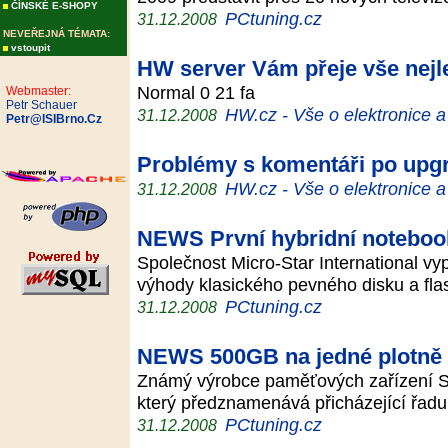
ČÍNSKÉ E-SHOPY
PCtuning.cz
31.12.2008
NEVEŘEJNÁ TÉMATA:
vstoupit
HW server Vám přeje vše nejl
Normal 0 21 fa
Webmaster:
Petr Schauer
HW.cz - Vše o elektronice 
31.12.2008
Petr@ISIBrno.Cz
Problémy s komentáři po upg
HW.cz - Vše o elektronice 
31.12.2008
NEWS První hybridní noteboo
Společnost Micro-Star International vyp
výhody klasického pevného disku a fl
PCtuning.cz
31.12.2008
NEWS 500GB na jedné plotně
Známý výrobce paměťových zařízení 
který předznamenává přicházející řad
PCtuning.cz
31.12.2008