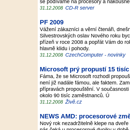
se podíváme na procesory a nakousne
CD-R server
31.12.2008
PF 2009
Vážení zákazníci a věrní čtenáři, dne
Silvestrovských oslav Nového roku by
přízeň v roce 2008 a popřát Vám do rok
hlavně klidu i pohody.
CzechComputer - novinky
31.12.2008
Microsoft prý propustí 15 tisíc
Fáma, že se Microsoft rozhodl propouš
není již nadále fámou, ale faktem. Zam
přípravách propouštění. V současnosti
okolo 90 tisíc zaměstnanců. Ú
Živě.cz
31.12.2008
NEWS AMD: procesorové změ
Nový rok nezadržitelně klepe na dveře
nás čeká u procesorové dvojky v době,