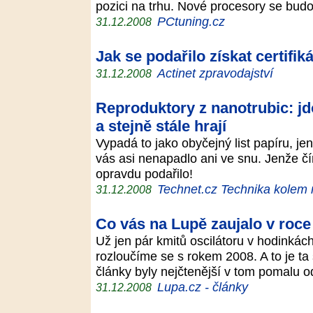
pozici na trhu. Nové procesory se bud
PCtuning.cz
31.12.2008
Jak se podařilo získat certif
Actinet zpravodajství
31.12.2008
Reproduktory z nanotrubic: jd
a stejně stále hrají
Vypadá to jako obyčejný list papíru, j
vás asi nenapadlo ani ve snu. Jenže 
opravdu podařilo!
Technet.cz Technika kolem
31.12.2008
Co vás na Lupě zaujalo v roce
Už jen pár kmitů oscilátoru v hodinkách
rozloučíme se s rokem 2008. A to je ta
články byly nejčtenější v tom pomalu
Lupa.cz - články
31.12.2008