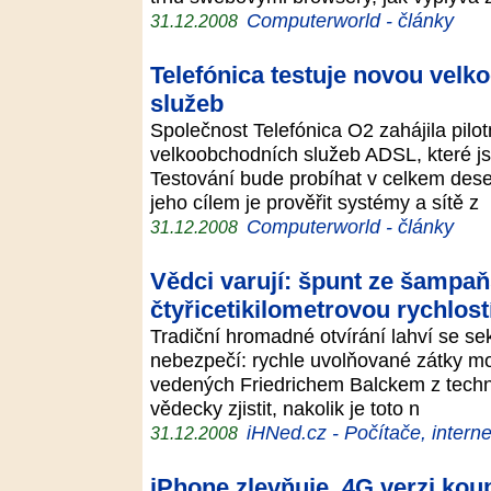
Computerworld - články
31.12.2008
Telefónica testuje novou vel
služeb
Společnost Telefónica O2 zahájila pilot
velkoobchodních služeb ADSL, které js
Testování bude probíhat v celkem deset
jeho cílem je prověřit systémy a sítě z
Computerworld - články
31.12.2008
Vědci varují: špunt ze šampaň
čtyřicetikilometrovou rychlost
Tradiční hromadné otvírání lahví se sek
nebezpečí: rychle uvolňované zátky 
vedených Friedrichem Balckem z techni
vědecky zjistit, nakolik je toto n
iHNed.cz - Počítače, interne
31.12.2008
iPhone zlevňuje, 4G verzi kou