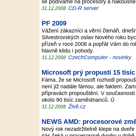
se podíváme na procesory a nakousne
CD-R server
31.12.2008
PF 2009
Vážení zákazníci a věrní čtenáři, dne
Silvestrovských oslav Nového roku by
přízeň v roce 2008 a popřát Vám do rok
hlavně klidu i pohody.
CzechComputer - novinky
31.12.2008
Microsoft prý propustí 15 tisíc
Fáma, že se Microsoft rozhodl propouš
není již nadále fámou, ale faktem. Zam
přípravách propouštění. V současnosti
okolo 90 tisíc zaměstnanců. Ú
Živě.cz
31.12.2008
NEWS AMD: procesorové změ
Nový rok nezadržitelně klepe na dveře
nás čeká u procesorové dvojky v době,