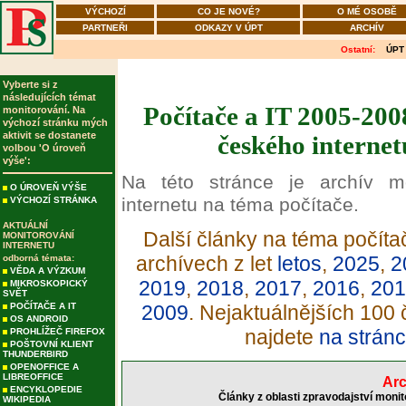
VÝCHOZÍ
CO JE NOVÉ?
O MÉ OSOBĚ
PARTNEŘI
ODKAZY V ÚPT
ARCHÍV
Ostatní:
ÚPT
Vyberte si z
následujících témat
Počítače a IT 2005-200
monitorování. Na
výchozí stránku mých
aktivit se dostanete
českého internet
volbou 'O úroveň
výše':
Na této stránce je archív m
O ÚROVEŇ VÝŠE
internetu na téma počítače.
VÝCHOZÍ STRÁNKA
AKTUÁLNÍ
Další články na téma počítač
MONITOROVÁNÍ
INTERNETU
archívech z let
letos
,
2025
,
2
odborná témata:
VĚDA A VÝZKUM
2019
,
2018
,
2017
,
2016
,
201
MIKROSKOPICKÝ
SVĚT
POČÍTAČE A IT
2009
. Nejaktuálnějších 100 
OS ANDROID
najdete
na stránc
PROHLÍŽEČ FIREFOX
POŠTOVNÍ KLIENT
THUNDERBIRD
OPENOFFICE A
LIBREOFFICE
Arc
ENCYKLOPEDIE
Články z oblasti zpravodajství moni
WIKIPEDIA