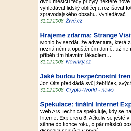
dvou měsíců tedy přibyly některé nové 
vyhledávat lidský obličej a rozlišovat fo
zpravodajského obsahu. Vyhledávač
Živě.cz
31.12.2008
Hrajeme zdarma: Strange Vis
Mohlo by sezdát, že adventura, která z
neznámém a opuštěném domě, už nemů
příběh tím hlavním lákadlem…
Novinky.cz
31.12.2008
Jaké budou bezpečnostní tren
Jon Olts předkládá svůj žebříček, svý
Crypto-World - news
31.12.2008
Spekulace: finální Internet Ex
Web Ars Technica spekuluje, kdy se na 
Internet Exploreru 8. Ačkoliv se ještě v
stihne do konce roku, o pár měsíců pozd
dispozici nejdříve v první