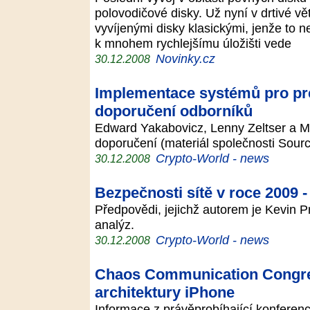
polovodičové disky. Už nyní v drtivé vě
vyvíjenými disky klasickými, jenže to n
k mnohem rychlejšímu úložišti vede
Novinky.cz
30.12.2008
Implementace systémů pro pre
doporučení odborníků
Edward Yakabovicz, Lenny Zeltser a Mi
doporučení (materiál společnosti Sourc
Crypto-World - news
30.12.2008
Bezpečnosti sítě v roce 2009 -
Předpovědi, jejichž autorem je Kevin P
analýz.
Crypto-World - news
30.12.2008
Chaos Communication Congres
architektury iPhone
Informace z právěprobíhající konfere