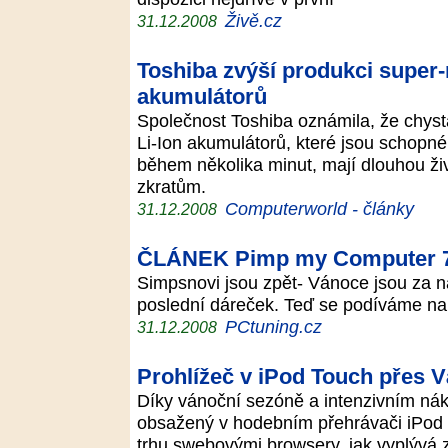
Živě.cz
31.12.2008
Toshiba zvýší produkci super-
akumulátorů
Společnost Toshiba oznámila, že chys
Li-Ion akumulátorů, které jsou schopné
během několika minut, mají dlouhou živ
zkratům.
Computerworld - články
31.12.2008
ČLÁNEK Pimp my Computer 7 
Simpsnovi jsou zpět- Vánoce jsou za ná
poslední dáreček. Teď se podíváme na
PCtuning.cz
31.12.2008
Prohlížeč v iPod Touch přes V
Díky vánoční sezóně a intenzivním ná
obsažený v hodebním přehrávači iPod T
trhu swebovými browsery, jak vyplývá 