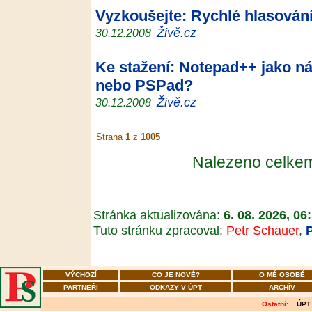
Vyzkoušejte: Rychlé hlasován
Živě.cz
30.12.2008
Ke stažení: Notepad++ jako n
nebo PSPad?
Živě.cz
30.12.2008
Strana
1
z
1005
Nalezeno celk
Stránka aktualizována:
6. 08. 2026, 06
Tuto stránku zpracoval:
Petr Schauer
,
VÝCHOZÍ
CO JE NOVÉ?
O MÉ OSOBĚ
PARTNEŘI
ODKAZY V ÚPT
ARCHÍV
Ostatní:
ÚPT