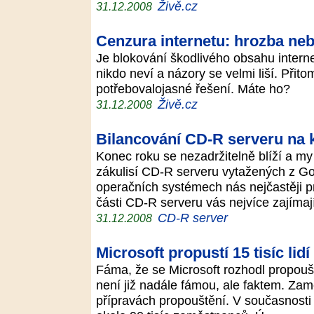
Živě.cz
31.12.2008
Cenzura internetu: hrozba ne
Je blokování škodlivého obsahu inter
nikdo neví a názory se velmi liší. Přit
potřebovalojasné řešení. Máte ho?
Živě.cz
31.12.2008
Bilancování CD-R serveru na 
Konec roku se nezadržitelně blíží a m
zákulisí CD-R serveru vytažených z Goo
operačních systémech nás nejčastěji pro
části CD-R serveru vás nejvíce zajíma
CD-R server
31.12.2008
Microsoft propustí 15 tisíc lidí
Fáma, že se Microsoft rozhodl propouš
není již nadále fámou, ale faktem. Zam
přípravách propouštění. V současnosti