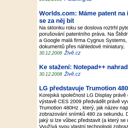
Worlds.com: Máme patent na 
se za něj bít
Na sklonku roku se doslova roztrhl py
porušování patentního práva. Na Štědr
a Google malá firma Cygnus Systems, k
dokumentů přes náhledové miniatury,
Živě.cz
30.12.2008
Ke stažení: Notepad++ nahra
Živě.cz
30.12.2008
LG představuje Trumotion 48
Korejská společnost LG Display právě 
výstavě CES 2009 předvádět právě vyvi
Trumotion 480Hz , který, jak název nap
zobrazování snímků 480 za sekundu. D
jaký si lze vůbec představit (a který s
Využívá svou vlastní technologii zobra