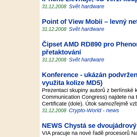
Svět hardware
31.12.2008
Point of View Mobii – levný 
Svět hardware
31.12.2008
Čipset AMD RD890 pro Phenom 
přetaktování
Svět hardware
31.12.2008
Konference - ukázán podvržený 
využita kolize MD5)
Prezentaci skupiny autorů z berlínské
Communication Congress) najdete na t
Certificate (dole). Útok samozřejmě v
Crypto-World - news
31.12.2008
NEWS Chystá se dvoujádrový
VIA pracuje na nové řadě procesorů Na