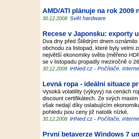
AMD/ATI plánuje na rok 2009
Svět hardware
30.12.2008
Recese v Japonsku: exporty u
Dva dny před Štědrým dnem oznámilo 
obchodu za listopad, které byly velmi z
největší ekonomiky světa (měřeno HDP
se v listopadu propadly meziročně o 
iHNed.cz - Počítače, interne
30.12.2008
Levná ropa - ideální situace pr
Vysoká volatility (výkyvy) na cenách ro
discount certifikátech. Ze svých maxim 
však nedají díky oslabujícím ekonomik
pohledu jsou ceny již natolik nízké,
iHNed.cz - Počítače, interne
30.12.2008
První betaverze Windows 7 uni