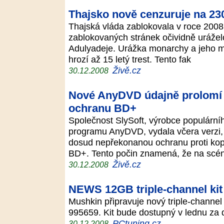
Thajsko nově cenzuruje na 2
Thajská vláda zablokovala v roce 200
zablokovaných stránek očividně urážel
Adulyadeje. Urážka monarchy a jeho ma
hrozí až 15 letý trest. Tento fak
Živě.cz
30.12.2008
Nové AnyDVD údajně prolomí
ochranu BD+
Společnost SlySoft, výrobce populární
programu AnyDVD, vydala včera verzi, o
dosud nepřekonanou ochranu proti kop
BD+. Tento počin znamená, že na sc
Živě.cz
30.12.2008
NEWS 12GB triple-channel kit
Mushkin připravuje nový triple-channe
995659. Kit bude dostupný v lednu za
PCtuning.cz
30.12.2008