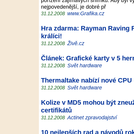
pořízení zajímavých snímků. Aby byl v
nejpovedenější, je dobré př
www.Grafika.cz
31.12.2008
Hra zdarma: Rayman Raving Rab
králíci!
Živě.cz
31.12.2008
Článek: Grafické karty v 5 he
Svět hardware
31.12.2008
Thermaltake nabízí nové CPU
Svět hardware
31.12.2008
Kolize v MD5 mohou být zneuži
certifikátů
Actinet zpravodajství
31.12.2008
10 nejlepších rad a návodů ro