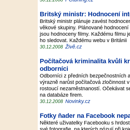
Britský ministr: Hodnocení int
Britský ministr plánuje zavést hodnoce
věkové skupiny. Plánované hodnocení
jsou hodnoceny filmy. Každému filmu j
ho sledovat. Každému webu v Británii
Živě.cz
30.12.2008
Počítačová kriminalita kvůli kr
odborníci
Odborníci z předních bezpečnostních a
výrazně narůst počítačová zločinnost v
rostoucí nezaměstnaností. Očekávat se d
na databáze firem.
Novinky.cz
30.12.2008
Fotky ňader na Facebook nepatř
Některé uživatelky Facebooku s hrdostí
své fotografie, na kterých pózují při 