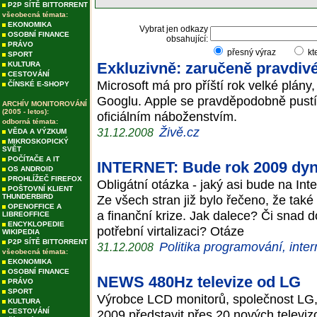
P2P SÍTĚ BITTORRENT
všeobecná témata:
EKONOMIKA
Vybrat jen odkazy
OSOBNÍ FINANCE
obsahující:
PRÁVO
přesný výraz
kt
SPORT
Exkluzivně: zaručeně pravdiv
KULTURA
CESTOVÁNÍ
Microsoft má pro příští rok velké plány
ČÍNSKÉ E-SHOPY
Googlu. Apple se pravděpodobně pustí
ARCHÍV MONITOROVÁNÍ
(2005 - letos):
oficiálním náboženstvím.
odborná témata:
Živě.cz
31.12.2008
VĚDA A VÝZKUM
MIKROSKOPICKÝ
SVĚT
POČÍTAČE A IT
INTERNET: Bude rok 2009 dyna
OS ANDROID
PROHLÍŽEČ FIREFOX
Obligátní otázka - jaký asi bude na Int
POŠTOVNÍ KLIENT
THUNDERBIRD
Ze všech stran již bylo řečeno, že ta
OPENOFFICE A
a finanční krize. Jak dalece? Či snad
LIBREOFFICE
ENCYKLOPEDIE
potřební virtalizaci? Otáze
WIKIPEDIA
P2P SÍTĚ BITTORRENT
Politika programování, inter
31.12.2008
všeobecná témata:
EKONOMIKA
OSOBNÍ FINANCE
NEWS 480Hz televize od LG
PRÁVO
SPORT
Výrobce LCD monitorů, společnost LG,
KULTURA
CESTOVÁNÍ
2009 představit přes 20 nových televiz