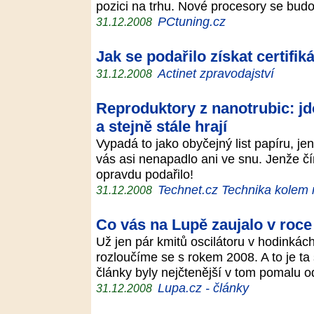
pozici na trhu. Nové procesory se bud
PCtuning.cz
31.12.2008
Jak se podařilo získat certif
Actinet zpravodajství
31.12.2008
Reproduktory z nanotrubic: jd
a stejně stále hrají
Vypadá to jako obyčejný list papíru, j
vás asi nenapadlo ani ve snu. Jenže 
opravdu podařilo!
Technet.cz Technika kolem
31.12.2008
Co vás na Lupě zaujalo v roce
Už jen pár kmitů oscilátoru v hodinkách
rozloučíme se s rokem 2008. A to je ta
články byly nejčtenější v tom pomalu
Lupa.cz - články
31.12.2008