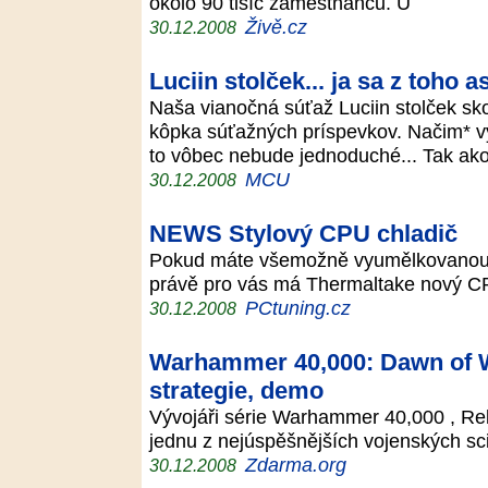
okolo 90 tisíc zaměstnanců. Ú
Živě.cz
30.12.2008
Luciin stolček... ja sa z toho a
Naša vianočná súťaž Luciin stolček sk
kôpka súťažných príspevkov. Načim* vy
to vôbec nebude jednoduché... Tak ak
MCU
30.12.2008
NEWS Stylový CPU chladič
Pokud máte všemožně vyumělkovanou P
právě pro vás má Thermaltake nový C
PCtuning.cz
30.12.2008
Warhammer 40,000: Dawn of Wa
strategie, demo
Vývojáři série Warhammer 40,000 , Reli
jednu z nejúspěšnějších vojenských sc
Zdarma.org
30.12.2008