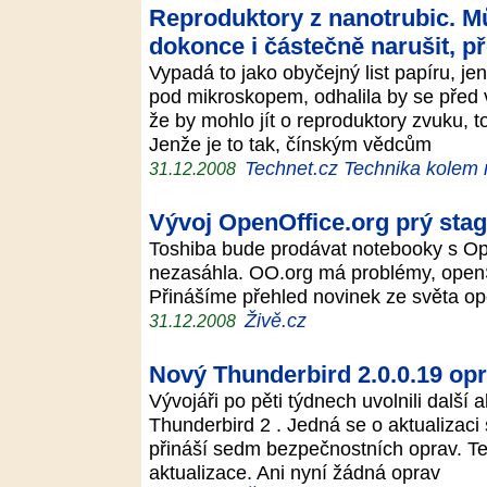
Reproduktory z nanotrubic. Mů
dokonce i částečně narušit, př
Vypadá to jako obyčejný list papíru, j
pod mikroskopem, odhalila by se před v
že by mohlo jít o reproduktory zvuku, t
Jenže je to tak, čínským vědcům
Technet.cz Technika kolem
31.12.2008
Vývoj OpenOffice.org prý sta
Toshiba bude prodávat notebooky s Op
nezasáhla. OO.org má problémy, open
Přinášíme přehled novinek ze světa o
Živě.cz
31.12.2008
Nový Thunderbird 2.0.0.19 op
Vývojáři po pěti týdnech uvolnili další 
Thunderbird 2 . Jedná se o aktualizaci
přináší sedm bezpečnostních oprav. Te
aktualizace. Ani nyní žádná oprav