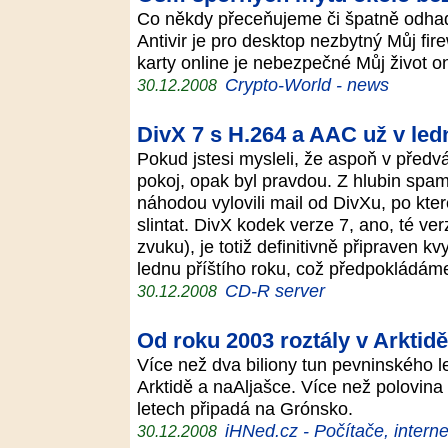
Co někdy přeceňujeme či špatně odhad
Antivir je pro desktop nezbytný Můj fir
karty online je nebezpečné Můj život o
Crypto-World - news
30.12.2008
DivX 7 s H.264 a AAC už v led
Pokud jstesi mysleli, že aspoň v před
pokoj, opak byl pravdou. Z hlubin spam
náhodou vylovili mail od DivXu, po kt
slintat. DivX kodek verze 7, ano, té v
zvuku), je totiž definitivně připraven kv
lednu příštího roku, což předpokládá
CD-R server
30.12.2008
Od roku 2003 roztály v Arktidě
Více než dva biliony tun pevninského l
Arktidě a naAljašce. Více než polovina 
letech připadá na Grónsko.
iHNed.cz - Počítače, interne
30.12.2008