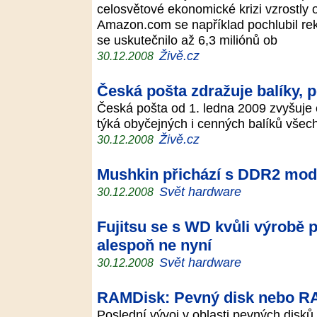
celosvětové ekonomické krizi vzrostly 
Amazon.com se například pochlubil re
se uskutečnilo až 6,3 miliónů ob
Živě.cz
30.12.2008
Česká pošta zdražuje balíky, 
Česká pošta od 1. ledna 2009 zvyšuje 
týká obyčejných i cenných balíků vše
Živě.cz
30.12.2008
Mushkin přichází s DDR2 mod
Svět hardware
30.12.2008
Fujitsu se s WD kvůli výrobě 
alespoň ne nyní
Svět hardware
30.12.2008
RAMDisk: Pevný disk nebo R
Poslední vývoj v oblasti pevných disk