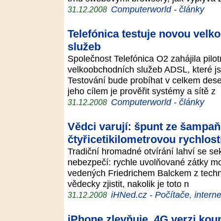
Computerworld - články
31.12.2008
Telefónica testuje novou vel
služeb
Společnost Telefónica O2 zahájila pilot
velkoobchodních služeb ADSL, které js
Testování bude probíhat v celkem deset
jeho cílem je prověřit systémy a sítě z
Computerworld - články
31.12.2008
Vědci varují: špunt ze šampaň
čtyřicetikilometrovou rychlost
Tradiční hromadné otvírání lahví se sek
nebezpečí: rychle uvolňované zátky 
vedených Friedrichem Balckem z techni
vědecky zjistit, nakolik je toto n
iHNed.cz - Počítače, interne
31.12.2008
iPhone zlevňuje, 4G verzi kou