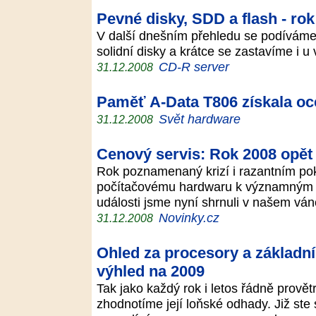
Pevné disky, SDD a flash - ro
V další dnešním přehledu se podíváme 
solidní disky a krátce se zastavíme i
CD-R server
31.12.2008
Paměť A-Data T806 získala oc
Svět hardware
31.12.2008
Cenový servis: Rok 2008 opět 
Rok poznamenaný krizí i razantním po
počítačovému hardwaru k významným sl
události jsme nyní shrnuli v našem vá
Novinky.cz
31.12.2008
Ohled za procesory a základn
výhled na 2009
Tak jako každý rok i letos řádně provět
zhodnotíme její loňské odhady. Již ste 