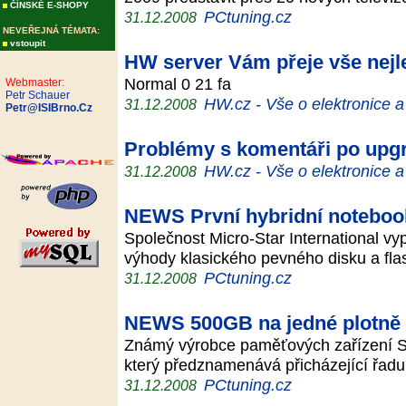
ČÍNSKÉ E-SHOPY
PCtuning.cz
31.12.2008
NEVEŘEJNÁ TÉMATA:
vstoupit
HW server Vám přeje vše nejl
Normal 0 21 fa
Webmaster:
Petr Schauer
HW.cz - Vše o elektronice 
31.12.2008
Petr@ISIBrno.Cz
Problémy s komentáři po upg
HW.cz - Vše o elektronice 
31.12.2008
NEWS První hybridní noteboo
Společnost Micro-Star International vyp
výhody klasického pevného disku a fl
PCtuning.cz
31.12.2008
NEWS 500GB na jedné plotně
Známý výrobce paměťových zařízení 
který předznamenává přicházející řad
PCtuning.cz
31.12.2008