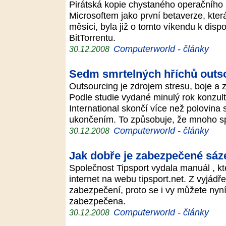
Pirátská kopie chystaného operačníh
Microsoftem jako první betaverze, která
měsíci, byla již o tomto víkendu k disp
BitTorrentu.
Computerworld - články
30.12.2008
Sedm smrtelných hříchů outs
Outsourcing je zdrojem stresu, boje a
Podle studie vydané minulý rok konzul
International skončí více než polovin
ukončením. To způsobuje, že mnoho 
Computerworld - články
30.12.2008
Jak dobře je zabezpečené sáze
Společnost Tipsport vydala manuál , kt
internet na webu tipsport.net. Z vyjádř
zabezpečení, proto se i vy můžete nyní 
zabezpečena.
Computerworld - články
30.12.2008