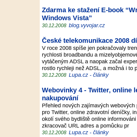
Zdarma ke stažení E-book “Wr
Windows Vista”
blog.vyvojar.cz
30.12.2008
České telekomunikace 2008 díl
V roce 2008 spíše jen pokračovaly tren
rychlosti broadbandu a mizelyobjemové 
vytáčeným ADSL a naopak začal exper
rostlo rychleji než ADSL, a možná i to
Lupa.cz - články
30.12.2008
Webovinky 4 - Twitter, online 
nakupování
Přehled nových zajímavých webových p
pro Twitter, online zdravotní deníčky, in
okolí svého bydliště online informován
zkracovač URL adres a pomůcku pr
Lupa.cz - články
30.12.2008