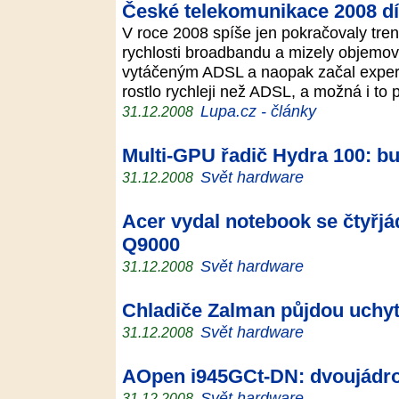
České telekomunikace 2008 díl
V roce 2008 spíše jen pokračovaly tren
rychlosti broadbandu a mizely objemové
vytáčeným ADSL a naopak začal experi
rostlo rychleji než ADSL, a možná i to
Lupa.cz - články
31.12.2008
Multi-GPU řadič Hydra 100: b
Svět hardware
31.12.2008
Acer vydal notebook se čtyřjá
Q9000
Svět hardware
31.12.2008
Chladiče Zalman půjdou uchyt
Svět hardware
31.12.2008
AOpen i945GCt-DN: dvoujádro
Svět hardware
31.12.2008