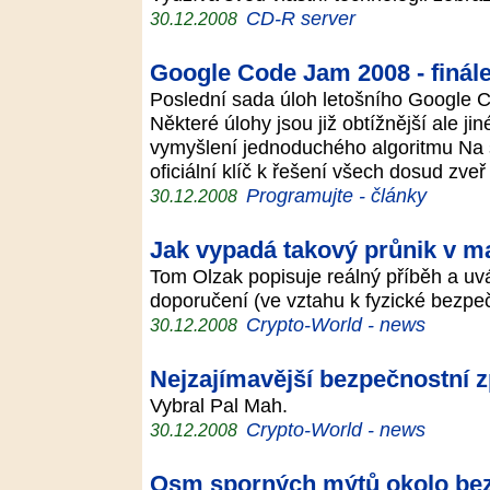
CD-R server
30.12.2008
Google Code Jam 2008 - finál
Poslední sada úloh letošního Google 
Některé úlohy jsou již obtížnější ale ji
vymyšlení jednoduchého algoritmu Na s
oficiální klíč k řešení všech dosud zve
Programujte - články
30.12.2008
Jak vypadá takový průnik v m
Tom Olzak popisuje reálný příběh a uvá
doporučení (ve vztahu k fyzické bezpe
Crypto-World - news
30.12.2008
Nejzajímavější bezpečnostní z
Vybral Pal Mah.
Crypto-World - news
30.12.2008
Osm sporných mýtů okolo bez