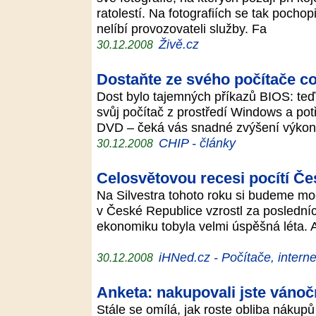
ratolestí. Na fotografiích se tak pocho
nelíbí provozovateli služby. Fa
Živě.cz
30.12.2008
Dostaňte ze svého počítače co
Dost bylo tajemných příkazů BIOS: teď
svůj počítač z prostředí Windows a po
DVD – čeká vás snadné zvýšení výko
CHIP - články
30.12.2008
Celosvětovou recesi pocítí Če
Na Silvestra tohoto roku si budeme mo
v České Republice vzrostl za posledníc
ekonomiku tobyla velmi úspěšná léta. 
iHNed.cz - Počítače, interne
30.12.2008
Anketa: nakupovali jste vánoč
Stále se omílá, jak roste obliba nákupů