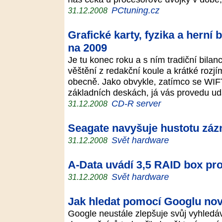
PCtuning.cz
31.12.2008
Grafické karty, fyzika a herní
na 2009
Je tu konec roku a s ním tradiční bila
věštění z redakční koule a krátké rozj
obecně. Jako obvykle, zatímco se WIFT
základních deskách, já vás provedu u
CD-R server
31.12.2008
Seagate navyšuje hustotu záz
Svět hardware
31.12.2008
A-Data uvádí 3,5 RAID box pro 
Svět hardware
31.12.2008
Jak hledat pomocí Googlu nov
Google neustále zlepšuje svůj vyhledá