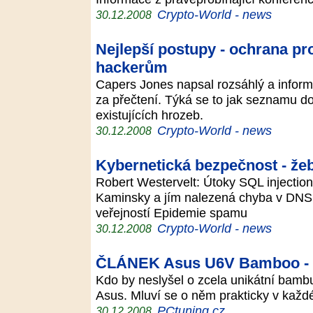
Crypto-World - news
30.12.2008
Nejlepší postupy - ochrana pr
hackerům
Capers Jones napsal rozsáhlý a informa
za přečtení. Týká se to jak seznamu d
existujících hrozeb.
Crypto-World - news
30.12.2008
Kybernetická bezpečnost - žeb
Robert Westervelt: Útoky SQL injectio
Kaminsky a jím nalezená chyba v DNS 
veřejností Epidemie spamu
Crypto-World - news
30.12.2008
ČLÁNEK Asus U6V Bamboo - ne
Kdo by neslyšel o zcela unikátní bamb
Asus. Mluví se o něm prakticky v každ
PCtuning.cz
30.12.2008