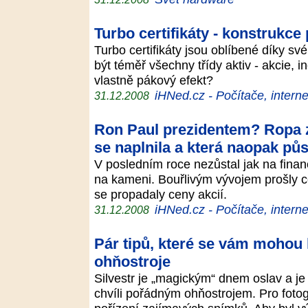
Turbo certifikáty - konstrukce
Turbo certifikáty jsou oblíbené díky s
být téměř všechny třídy aktiv - akcie, 
vlastně pákový efekt?
iHNed.cz - Počítače, interne
31.12.2008
Ron Paul prezidentem? Ropa 
se naplnila a která naopak p
V posledním roce nezůstal jak na finan
na kameni. Bouřlivým vývojem prošly ce
se propadaly ceny akcií.
iHNed.cz - Počítače, interne
31.12.2008
Pár tipů, které se vám mohou h
ohňostroje
Silvestr je „magickým“ dnem oslav a je j
chvíli pořádným ohňostrojem. Pro fotogra