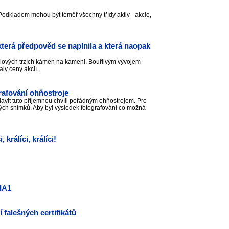
. Podkladem mohou být téměř všechny třídy aktiv - akcie,
erá předpověd se naplnila a která naopak
tálových trzích kámen na kameni. Bouřlivým vývojem
aly ceny akcií.
grafování ohňostroje
oslavit tuto příjemnou chvíli pořádným ohňostrojem. Pro
mavých snímků. Aby byl výsledek fotografování co možná
rálíci, králíci!
IA1
 falešných certifikátů