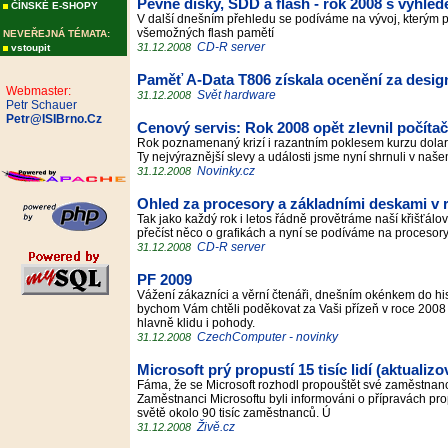
Pevné disky, SDD a flash - rok 2008 s výhle
ČÍNSKÉ E-SHOPY
V další dnešním přehledu se podíváme na vývoj, kterým pr
všemožných flash pamětí
NEVEŘEJNÁ TÉMATA:
CD-R server
31.12.2008
vstoupit
Paměť A-Data T806 získala ocenění za desig
Webmaster:
Svět hardware
31.12.2008
Petr Schauer
Petr@ISIBrno.Cz
Cenový servis: Rok 2008 opět zlevnil počíta
Rok poznamenaný krizí i razantním poklesem kurzu dol
Ty nejvýraznější slevy a události jsme nyní shrnuli v na
Novinky.cz
31.12.2008
Ohled za procesory a základními deskami v r
Tak jako každý rok i letos řádně provětráme naší křišťálov
přečíst něco o grafikách a nyní se podíváme na proceso
CD-R server
31.12.2008
PF 2009
Vážení zákazníci a věrní čtenáři, dnešním okénkem do hi
bychom Vám chtěli poděkovat za Vaši přízeň v roce 2008 a
hlavně klidu i pohody.
CzechComputer - novinky
31.12.2008
Microsoft prý propustí 15 tisíc lidí (aktualiz
Fáma, že se Microsoft rozhodl propouštět své zaměstnance
Zaměstnanci Microsoftu byli informováni o přípravách pr
světě okolo 90 tisíc zaměstnanců. Ú
Živě.cz
31.12.2008