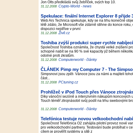
Jon Olts předkládá svůj žebříček, svých top 10.
Crypto-World - news
31.12.2008
Spekulace: finální Internet Explorer 8 přijde
Web Ars Technica spekuluje, kdy se na trhu konečně objeví 
létě zdálo, že Microsoft vše zdárně stihne do konce roku, 
dispozici nejdříve v první
Živě.cz
31.12.2008
Toshiba zvýší produkci super-rychle nabíje
Společnost Toshiba oznámila, že chystá velké zvýšení pr
schopné nabít se na 90 % své kapacity již během několika
odolné proti zkratům.
Computerworld - články
31.12.2008
ČLÁNEK Pimp my Computer 7 - The Simpso
Simpsnovi jsou zpět- Vánoce jsou za námi a majiteli toh
část...
PCtuning.cz
31.12.2008
Prohlížeč v iPod Touch přes Vánoce ztrojnás
Díky vánoční sezóně a intenzivním nákupům koncových u
Touch téměř ztrojnásobil svůj podíl na trhu swebovými bro
Computerworld - články
31.12.2008
Telefónica testuje novou velkoobchodní na
Společnost Telefónica O2 zahájila pilotní provoz nové va
pro velkoobchodní partnery. Testování bude probíhat v ce
cílem je prověřit systémy a sítě z