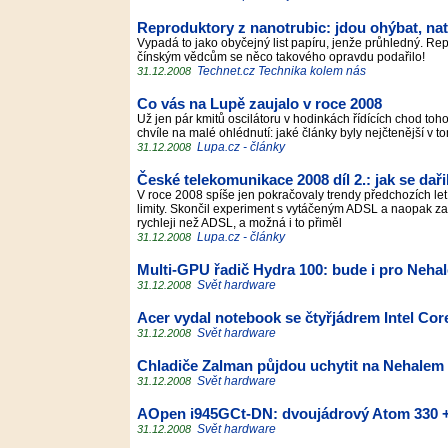
Reproduktory z nanotrubic: jdou ohýbat, natah
Vypadá to jako obyčejný list papíru, jenže průhledný. Re
čínským vědcům se něco takového opravdu podařilo!
Technet.cz Technika kolem nás
31.12.2008
Co vás na Lupě zaujalo v roce 2008
Už jen pár kmitů oscilátoru v hodinkách řídících chod toh
chvíle na malé ohlédnutí: jaké články byly nejčtenější 
Lupa.cz - články
31.12.2008
České telekomunikace 2008 díl 2.: jak se dař
V roce 2008 spíše jen pokračovaly trendy předchozích let
limity. Skončil experiment s vytáčeným ADSL a naopak za
rychleji než ADSL, a možná i to přiměl
Lupa.cz - články
31.12.2008
Multi-GPU řadič Hydra 100: bude i pro Neha
Svět hardware
31.12.2008
Acer vydal notebook se čtyřjádrem Intel Co
Svět hardware
31.12.2008
Chladiče Zalman půjdou uchytit na Nehalem
Svět hardware
31.12.2008
AOpen i945GCt-DN: dvoujádrový Atom 330 +
Svět hardware
31.12.2008