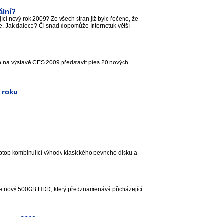
ální?
jící nový rok 2009? Ze všech stran již bylo řečeno, že
e. Jak dalece? Či snad dopomůže Internetuk větší
é
n na výstavě CES 2009 představit přes 20 nových
 roku
laptop kombinující výhody klasického pevného disku a
e nový 500GB HDD, který předznamenává přicházející