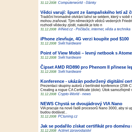
Computerworld - články
31.12.2008
Vědci varují: špunt ze šampaňského letí až č
Tradiční hromadné otvírání lahví se sektem, který v sobě 
mohou zraňovat. Tým německých vědců vedených Friedric
rozhodl vědecky zjistit, nakolik je toto n
iHNed.cz - Počítače, internet, věda a technika
31.12.2008
iPhone zlevňuje, 4G verzi koupíte pod $100
Svět hardware
31.12.2008
Point of View Mobii – levný netbook s Atom
Svět hardware
31.12.2008
Čipset AMD RD890 pro Phenom II přinese lep
Svět hardware
31.12.2008
Konference - ukázán podvržený digitální certi
Prezentaci skupiny autorů z berlínské konference (25th 
Creating a rogue CA Certificate (dole). Útok samozřejmě
Crypto-World - news
31.12.2008
NEWS Chystá se dvoujádrový VIA Nano
VIA pracuje na nové řadě procesorů Nano 3000, aby si up
budou dodávat...
PCtuning.cz
31.12.2008
Jak se podařilo získat certifikát pro doménu
Actinet zpravodajství
31.12.2008