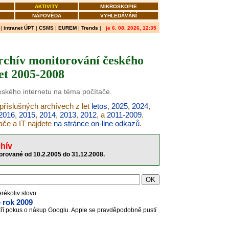
AKTIVITY
MIKROSKOPIE
NÁPOVĚDA
VYHLEDÁVÁNÍ
|
intranet ÚPT
|
CSMS
|
EUREM
|
Trends
|
je 6. 08. 2026, 12:35
archív monitorování českého
let 2005-2008
českého internetu na téma počítače.
 příslušných archívech z let
letos
,
2025
,
2024
,
2016
,
2015
,
2014
,
2013
,
2012
, a
2011-2009
.
ače a IT najdete
na stránce on-line odkazů
.
hív
torované od 10.2.2005 do 31.12.2008.
erékoliv slovo
 rok 2009
 patří pokus o nákup Googlu. Apple se pravděpodobně pustí
.