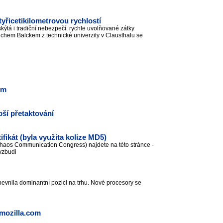
tyřicetikilometrovou rychlostí
skýtá i tradiční nebezpečí: rychle uvolňované zátky
hem Balckem z technické univerzity v Clausthalu se
em
ší přetaktování
fikát (byla využita kolize MD5)
Chaos Communication Congress) najdete na této stránce -
 vzbudi
evnila dominantní pozici na trhu. Nové procesory se
 mozilla.com