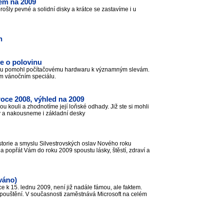
dem na 2009
ošly pevné a solidní disky a krátce se zastavíme i u
n
če o polovinu
aru pomohl počítačovému hardwaru k významným slevám.
šem vánočním speciálu.
oce 2008, výhled na 2009
ou kouli a zhodnotíme její loňské odhady. Již ste si mohli
ry a nakousneme i základní desky
storie a smyslu Silvestrovských oslav Nového roku
 popřát Vám do roku 2009 spoustu lásky, štěstí, zdraví a
ováno)
 k 15. lednu 2009, není již nadále fámou, ale faktem.
opouštění. V současnosti zaměstnává Microsoft na celém