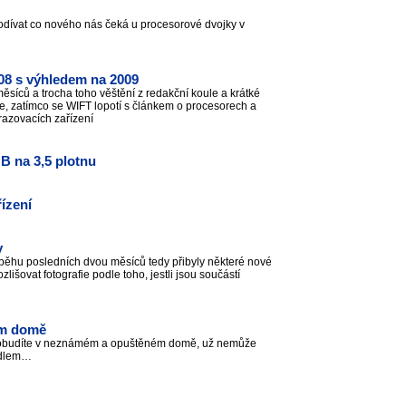
odívat co nového nás čeká u procesorové dvojky v
2008 s výhledem na 2009
měsíců a trocha toho věštění z redakční koule a krátké
e, zatímco se WIFT lopotí s článkem o procesorech a
razovacích zařízení
B na 3,5 plotnu
řízení
y
ůběhu posledních dvou měsíců tedy přibyly některé nové
zlišovat fotografie podle toho, jestli jsou součástí
ém domě
e probudíte v neznámém a opuštěném domě, už nemůže
kadlem…