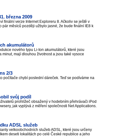
 31. března 2009
finální verze Internet Exploreru 8. Ačkoliv se ještě v
o pár měsíců později užbylo jasné, že bude finální IE8 k
cích akumulátorů
odukce nového typu Li-Ion akumulátorů, které jsou
 minut, mají dlouhou životnost a jsou také vysoce
ns 2/3
oto počítače chybí poslední dáreček. Teď se podíváme na
obil svůj podíl
živatelů prohlížeč obsažený v hodebním přehrávači iPod
wsery, jak vyplývá z měření společnosti Net Applications.
bídku ADSL služeb
rianty velkoobchodních služeb ADSL, které jsou určeny
lkem deseti lokalitách po celé České republice a jeho