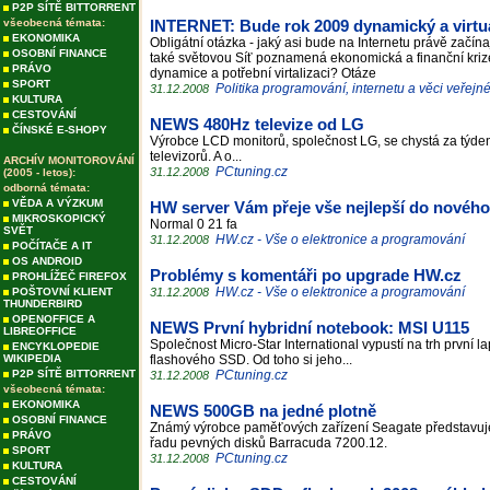
P2P SÍTĚ BITTORRENT
všeobecná témata:
INTERNET: Bude rok 2009 dynamický a virtu
EKONOMIKA
Obligátní otázka - jaký asi bude na Internetu právě začína
OSOBNÍ FINANCE
také světovou Síť poznamená ekonomická a finanční kriz
PRÁVO
dynamice a potřební virtalizaci? Otáze
SPORT
Politika programování, internetu a věci veřejn
31.12.2008
KULTURA
CESTOVÁNÍ
NEWS 480Hz televize od LG
ČÍNSKÉ E-SHOPY
Výrobce LCD monitorů, společnost LG, se chystá za týde
televizorů. A o...
ARCHÍV MONITOROVÁNÍ
PCtuning.cz
31.12.2008
(2005 - letos):
odborná témata:
VĚDA A VÝZKUM
HW server Vám přeje vše nejlepší do nového
MIKROSKOPICKÝ
Normal 0 21 fa
SVĚT
HW.cz - Vše o elektronice a programování
31.12.2008
POČÍTAČE A IT
OS ANDROID
Problémy s komentáři po upgrade HW.cz
PROHLÍŽEČ FIREFOX
HW.cz - Vše o elektronice a programování
POŠTOVNÍ KLIENT
31.12.2008
THUNDERBIRD
OPENOFFICE A
NEWS První hybridní notebook: MSI U115
LIBREOFFICE
Společnost Micro-Star International vypustí na trh první 
ENCYKLOPEDIE
WIKIPEDIA
flashového SSD. Od toho si jeho...
P2P SÍTĚ BITTORRENT
PCtuning.cz
31.12.2008
všeobecná témata:
EKONOMIKA
NEWS 500GB na jedné plotně
OSOBNÍ FINANCE
Známý výrobce paměťových zařízení Seagate představuj
PRÁVO
řadu pevných disků Barracuda 7200.12.
SPORT
PCtuning.cz
31.12.2008
KULTURA
CESTOVÁNÍ