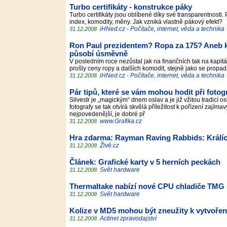
Turbo certifikáty - konstrukce páky
Turbo certifikáty jsou oblíbené díky své transparentnosti
index, komodity, měny. Jak vzniká vlastně pákový efekt?
iHNed.cz - Počítače, internet, věda a technika
31.12.2008
Ron Paul prezidentem? Ropa za 175? Aneb kt
působí úsměvně
V posledním roce nezůstal jak na finančních tak na kapi
prošly ceny ropy a dalších komodit, stejně jako se propad
iHNed.cz - Počítače, internet, věda a technika
31.12.2008
Pár tipů, které se vám mohou hodit při foto
Silvestr je „magickým“ dnem oslav a je již vžitou tradicí 
fotografy se tak otvírá skvělá příležitost k pořízení zají
nejpovedenější, je dobré př
www.Grafika.cz
31.12.2008
Hra zdarma: Rayman Raving Rabbids: Králíci, k
Živě.cz
31.12.2008
Článek: Grafické karty v 5 herních peckách
Svět hardware
31.12.2008
Thermaltake nabízí nové CPU chladiče TMG 
Svět hardware
31.12.2008
Kolize v MD5 mohou být zneužity k vytvoření
Actinet zpravodajství
31.12.2008