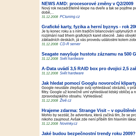
NEWS AMD: procesorové změny v Q2/2009
Nový rok nezadržitelně klepe na dveře a tak se pojďme p
době,...
PCtuning.cz
31.12.2008
Grafické karty, fyzika a herní byznys - rok 
Je tu konec roku a s ním tradiční bilancování uplynulých 
rozjímání nad trhem grafických karet obecně. Jako obvykl
základních deskách, já vás provedu událostmi kolem zob
CD-R server
31.12.2008
Seagate navyšuje hustotu záznamu na 500 G
Svět hardware
31.12.2008
A-Data uvádí 3,5 RAID box pro dvojici 2,5 za
Svět hardware
31.12.2008
Jak hledat pomocí Googlu novoroční klipart
Google neustále zlepšuje svůj vyhledávač obrázků, v pr
filtry. Google už konečně umí vyhledávat lidský obličej a ro
zpravodajského obsahu. Vyhledávač
Živě.cz
31.12.2008
Hrajeme zdarma: Strange Visit – v opuštěn
Mohlo by sezdát, že adventura, která začíná tím, že s
nikoho zaujmout. Avšak zde není příběh tím hlavním lá
Novinky.cz
31.12.2008
Jaké budou bezpečnostní trendy roku 2009?