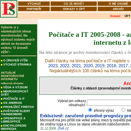
VÝCHOZÍ
CO JE NOVÉ?
O MÉ OSOBĚ
PARTNEŘI
ODKAZY V ÚPT
ARCHÍV
Ostatní:
ÚPT
Vyberte si z
následujících témat
Počítače a IT 2005-2008 - 
monitorování. Na
výchozí stránku mých
internetu z 
aktivit se dostanete
volbou 'O úroveň
výše':
Na této stránce je archív monitorování článků z 
Další články na téma počítače a IT najdete v
O ÚROVEŇ VÝŠE
VÝCHOZÍ STRÁNKA
2023
,
2022
,
2021
,
2020
,
2019
,
2018
,
2017
,
Nejaktuálnějších 100 článků na téma počít
AKTUÁLNÍ
MONITOROVÁNÍ
INTERNETU
Arc
odborná témata:
VĚDA A VÝZKUM
Články z oblasti zpravodajství moni
MIKROSKOPICKÝ
SVĚT
POČÍTAČE A IT
Vybrat jen odkazy
OS ANDROID
obsahující:
PROHLÍŽEČ FIREFOX
přesný výraz
kt
POŠTOVNÍ KLIENT
THUNDERBIRD
Exkluzivně: zaručeně pravdivé prognózy pro
OPENOFFICE A
Microsoft má pro příští rok velké plány, mezi ty největší
LIBREOFFICE
do změny loga a Linux se stane oficiálním náboženstvím
ENCYKLOPEDIE
Živě.cz
31.12.2008
WIKIPEDIA