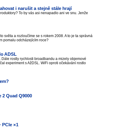
ovat i narušit a stejně stále hrají
produktory? To by vás asi nenapadlo ani ve snu. Jenže
oto světa a rozloučíme se s rokem 2008. A to je ta správná
v tom pomalu odcházejícím roce?
ilo ADSL
. Dále rostly rychlosti broadbandu a mizely objemové
čal experiment s AžDSL. WiFi oproti očekávání rostlo
lem?
re 2 Quad Q9000
 PCIe ×1