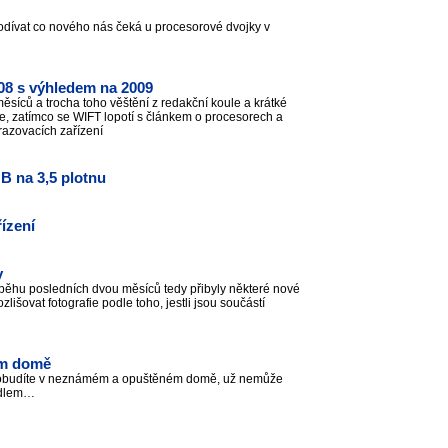
odívat co nového nás čeká u procesorové dvojky v
2008 s výhledem na 2009
měsíců a trocha toho věštění z redakční koule a krátké
e, zatímco se WIFT lopotí s článkem o procesorech a
razovacích zařízení
B na 3,5 plotnu
řízení
y
ůběhu posledních dvou měsíců tedy přibyly některé nové
zlišovat fotografie podle toho, jestli jsou součástí
ém domě
e probudíte v neznámém a opuštěném domě, už nemůže
kadlem…