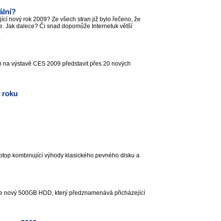
ální?
jící nový rok 2009? Ze všech stran již bylo řečeno, že
e. Jak dalece? Či snad dopomůže Internetuk větší
é
n na výstavě CES 2009 představit přes 20 nových
 roku
laptop kombinující výhody klasického pevného disku a
e nový 500GB HDD, který předznamenává přicházející