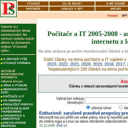
VÝCHOZÍ
CO JE NOVÉ?
O MÉ OSOBĚ
PARTNEŘI
ODKAZY V ÚPT
ARCHÍV
Ostatní:
ÚPT
Vyberte si z
následujících témat
Počítače a IT 2005-2008 - 
monitorování. Na
výchozí stránku mých
internetu z 
aktivit se dostanete
volbou 'O úroveň
výše':
Na této stránce je archív monitorování článků z 
Další články na téma počítače a IT najdete v
O ÚROVEŇ VÝŠE
VÝCHOZÍ STRÁNKA
2023
,
2022
,
2021
,
2020
,
2019
,
2018
,
2017
,
Nejaktuálnějších 100 článků na téma počít
AKTUÁLNÍ
MONITOROVÁNÍ
INTERNETU
Arc
odborná témata:
VĚDA A VÝZKUM
Články z oblasti zpravodajství moni
MIKROSKOPICKÝ
SVĚT
POČÍTAČE A IT
Vybrat jen odkazy
OS ANDROID
obsahující:
PROHLÍŽEČ FIREFOX
přesný výraz
kt
POŠTOVNÍ KLIENT
THUNDERBIRD
Exkluzivně: zaručeně pravdivé prognózy pro
OPENOFFICE A
Microsoft má pro příští rok velké plány, mezi ty největší
LIBREOFFICE
do změny loga a Linux se stane oficiálním náboženstvím
ENCYKLOPEDIE
Živě.cz
31.12.2008
WIKIPEDIA