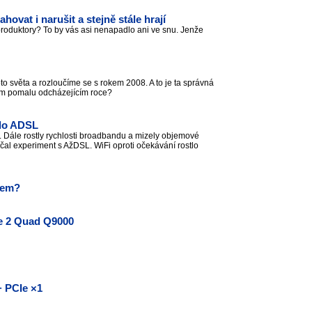
ovat i narušit a stejně stále hrají
produktory? To by vás asi nenapadlo ani ve snu. Jenže
oto světa a rozloučíme se s rokem 2008. A to je ta správná
v tom pomalu odcházejícím roce?
ilo ADSL
. Dále rostly rychlosti broadbandu a mizely objemové
čal experiment s AžDSL. WiFi oproti očekávání rostlo
lem?
re 2 Quad Q9000
 PCIe ×1