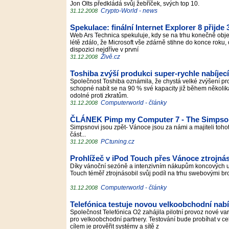
Jon Olts předkládá svůj žebříček, svých top 10.
Crypto-World - news
31.12.2008
Spekulace: finální Internet Explorer 8 přijde
Web Ars Technica spekuluje, kdy se na trhu konečně objeví 
létě zdálo, že Microsoft vše zdárně stihne do konce roku, 
dispozici nejdříve v první
Živě.cz
31.12.2008
Toshiba zvýší produkci super-rychle nabíje
Společnost Toshiba oznámila, že chystá velké zvýšení pr
schopné nabít se na 90 % své kapacity již během několika
odolné proti zkratům.
Computerworld - články
31.12.2008
ČLÁNEK Pimp my Computer 7 - The Simpso
Simpsnovi jsou zpět- Vánoce jsou za námi a majiteli toh
část...
PCtuning.cz
31.12.2008
Prohlížeč v iPod Touch přes Vánoce ztrojnás
Díky vánoční sezóně a intenzivním nákupům koncových u
Touch téměř ztrojnásobil svůj podíl na trhu swebovými bro
Computerworld - články
31.12.2008
Telefónica testuje novou velkoobchodní na
Společnost Telefónica O2 zahájila pilotní provoz nové va
pro velkoobchodní partnery. Testování bude probíhat v ce
cílem je prověřit systémy a sítě z