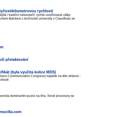
tyřicetikilometrovou rychlostí
skýtá i tradiční nebezpečí: rychle uvolňované zátky
hem Balckem z technické univerzity v Clausthalu se
em
ší přetaktování
fikát (byla využita kolize MD5)
Chaos Communication Congress) najdete na této stránce -
 vzbudi
evnila dominantní pozici na trhu. Nové procesory se
 mozilla.com