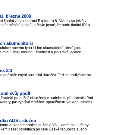
 31. března 2009
finální verze Internet Exploreru 8. Ačkoliv se ještě v
o pár měsíců později užbylo jasné, že bude finální IE8 k
cích akumulátorů
odukce nového typu Li-Ion akumulátorů, které jsou
 minut, mají dlouhou životnost a jsou také vysoce
ns 2/3
oto počítače chybí poslední dáreček. Teď se podíváme na
obil svůj podíl
živatelů prohlížeč obsažený v hodebním přehrávači iPod
wsery, jak vyplývá z měření společnosti Net Applications.
bídku ADSL služeb
rianty velkoobchodních služeb ADSL, které jsou určeny
lkem deseti lokalitách po celé České republice a jeho