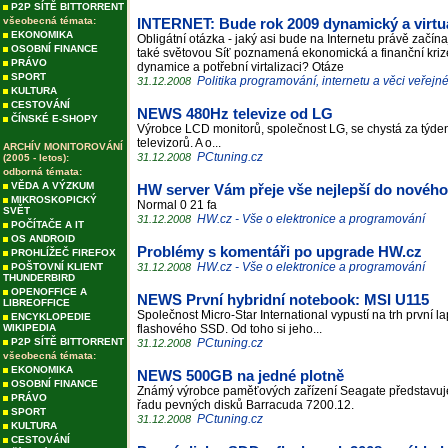
P2P SÍTĚ BITTORRENT
všeobecná témata:
INTERNET: Bude rok 2009 dynamický a virtu
EKONOMIKA
Obligátní otázka - jaký asi bude na Internetu právě začína
OSOBNÍ FINANCE
také světovou Síť poznamená ekonomická a finanční kriz
PRÁVO
dynamice a potřební virtalizaci? Otáze
SPORT
Politika programování, internetu a věci veřejn
31.12.2008
KULTURA
CESTOVÁNÍ
NEWS 480Hz televize od LG
ČÍNSKÉ E-SHOPY
Výrobce LCD monitorů, společnost LG, se chystá za týde
televizorů. A o...
ARCHÍV MONITOROVÁNÍ
PCtuning.cz
31.12.2008
(2005 - letos):
odborná témata:
VĚDA A VÝZKUM
HW server Vám přeje vše nejlepší do nového
MIKROSKOPICKÝ
Normal 0 21 fa
SVĚT
HW.cz - Vše o elektronice a programování
31.12.2008
POČÍTAČE A IT
OS ANDROID
Problémy s komentáři po upgrade HW.cz
PROHLÍŽEČ FIREFOX
HW.cz - Vše o elektronice a programování
POŠTOVNÍ KLIENT
31.12.2008
THUNDERBIRD
OPENOFFICE A
NEWS První hybridní notebook: MSI U115
LIBREOFFICE
Společnost Micro-Star International vypustí na trh první 
ENCYKLOPEDIE
WIKIPEDIA
flashového SSD. Od toho si jeho...
P2P SÍTĚ BITTORRENT
PCtuning.cz
31.12.2008
všeobecná témata:
EKONOMIKA
NEWS 500GB na jedné plotně
OSOBNÍ FINANCE
Známý výrobce paměťových zařízení Seagate představuj
PRÁVO
řadu pevných disků Barracuda 7200.12.
SPORT
PCtuning.cz
31.12.2008
KULTURA
CESTOVÁNÍ