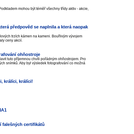
. Podkladem mohou být téměř všechny třídy aktiv - akcie,
erá předpověd se naplnila a která naopak
tálových trzích kámen na kameni. Bouřlivým vývojem
aly ceny akcií.
grafování ohňostroje
oslavit tuto příjemnou chvíli pořádným ohňostrojem. Pro
mavých snímků. Aby byl výsledek fotografování co možná
rálíci, králíci!
IA1
 falešných certifikátů