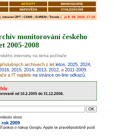
AKTIVITY
MIKROSKOPIE
NÁPOVĚDA
VYHLEDÁVÁNÍ
|
intranet ÚPT
|
CSMS
|
EUREM
|
Trends
|
je 8. 08. 2026, 17:10
archív monitorování českého
let 2005-2008
českého internetu na téma počítače.
 příslušných archívech z let
letos
,
2025
,
2024
,
2016
,
2015
,
2014
,
2013
,
2012
, a
2011-2009
.
ače a IT najdete
na stránce on-line odkazů
.
hív
torované od 10.2.2005 do 31.12.2008.
erékoliv slovo
 rok 2009
 patří pokus o nákup Googlu. Apple se pravděpodobně pustí
.