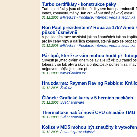
Turbo certifikáty - konstrukce páky
Turbo certifikáty jsou oblíbené díky své transparentnosti
index, komodity, měny. Jak vzniká vlastně pákový efekt?
iHNed.cz - Počítače, internet, věda a technika
31.12.2008
Ron Paul prezidentem? Ropa za 175? Aneb kt
působí úsměvně
V posledním roce nezůstal jak na finančních tak na kapi
prošly ceny ropy a dalších komodit, stejně jako se propad
iHNed.cz - Počítače, internet, věda a technika
31.12.2008
Pár tipů, které se vám mohou hodit při foto
Silvestr je „magickým“ dnem oslav a je již vžitou tradicí 
fotografy se tak otvírá skvělá příležitost k pořízení zají
nejpovedenější, je dobré př
www.Grafika.cz
31.12.2008
Hra zdarma: Rayman Raving Rabbids: Králíci, k
Živě.cz
31.12.2008
Článek: Grafické karty v 5 herních peckách
Svět hardware
31.12.2008
Thermaltake nabízí nové CPU chladiče TMG 
Svět hardware
31.12.2008
Kolize v MD5 mohou být zneužity k vytvoření
Actinet zpravodajství
31.12.2008