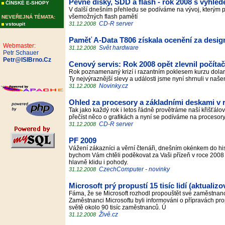
Pevné disky, SDD a flash - rok 2008 s výhle
ČÍNSKÉ E-SHOPY
V další dnešním přehledu se podíváme na vývoj, kterým pr
všemožných flash pamětí
NEVEŘEJNÁ TÉMATA:
CD-R server
31.12.2008
vstoupit
Paměť A-Data T806 získala ocenění za desig
Webmaster:
Svět hardware
31.12.2008
Petr Schauer
Petr@ISIBrno.Cz
Cenový servis: Rok 2008 opět zlevnil počíta
Rok poznamenaný krizí i razantním poklesem kurzu dol
Ty nejvýraznější slevy a události jsme nyní shrnuli v na
Novinky.cz
31.12.2008
Ohled za procesory a základními deskami v r
Tak jako každý rok i letos řádně provětráme naší křišťálov
přečíst něco o grafikách a nyní se podíváme na proceso
CD-R server
31.12.2008
PF 2009
Vážení zákazníci a věrní čtenáři, dnešním okénkem do hi
bychom Vám chtěli poděkovat za Vaši přízeň v roce 2008 a
hlavně klidu i pohody.
CzechComputer - novinky
31.12.2008
Microsoft prý propustí 15 tisíc lidí (aktualiz
Fáma, že se Microsoft rozhodl propouštět své zaměstnance
Zaměstnanci Microsoftu byli informováni o přípravách pr
světě okolo 90 tisíc zaměstnanců. Ú
Živě.cz
31.12.2008