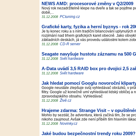
NEWS AMD: procesorové změny v Q2/2009
Nový rok nezadržitelně klepe na dveře a tak se pojďme p
době,...
PCtuning.cz
31.12.2008
Grafické karty, fyzika a herní byznys - rok 
Je tu konec roku a s ním tradiční bilancování uplynulých 
rozjímání nad trhem grafických karet obecně. Jako obvykl
základních deskách, já vás provedu událostmi kolem zob
CD-R server
31.12.2008
Seagate navyšuje hustotu záznamu na 500 G
Svět hardware
31.12.2008
A-Data uvádí 3,5 RAID box pro dvojici 2,5 za
Svět hardware
31.12.2008
Jak hledat pomocí Googlu novoroční klipart
Google neustále zlepšuje svůj vyhledávač obrázků, v pr
filtry. Google už konečně umí vyhledávat lidský obličej a ro
zpravodajského obsahu. Vyhledávač
Živě.cz
31.12.2008
Hrajeme zdarma: Strange Visit – v opuštěn
Mohlo by sezdát, že adventura, která začíná tím, že s
nikoho zaujmout. Avšak zde není příběh tím hlavním lá
Novinky.cz
31.12.2008
Jaké budou bezpečnostní trendy roku 2009?