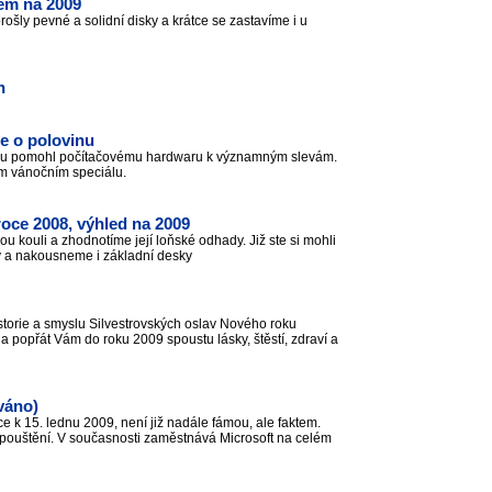
dem na 2009
ošly pevné a solidní disky a krátce se zastavíme i u
n
če o polovinu
aru pomohl počítačovému hardwaru k významným slevám.
šem vánočním speciálu.
oce 2008, výhled na 2009
ou kouli a zhodnotíme její loňské odhady. Již ste si mohli
ry a nakousneme i základní desky
storie a smyslu Silvestrovských oslav Nového roku
 popřát Vám do roku 2009 spoustu lásky, štěstí, zdraví a
ováno)
 k 15. lednu 2009, není již nadále fámou, ale faktem.
opouštění. V současnosti zaměstnává Microsoft na celém