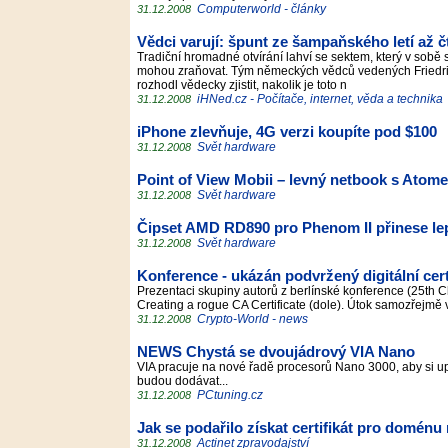
Computerworld - články
31.12.2008
Vědci varují: špunt ze šampaňského letí až č
Tradiční hromadné otvírání lahví se sektem, který v sobě 
mohou zraňovat. Tým německých vědců vedených Friedric
rozhodl vědecky zjistit, nakolik je toto n
iHNed.cz - Počítače, internet, věda a technika
31.12.2008
iPhone zlevňuje, 4G verzi koupíte pod $100
Svět hardware
31.12.2008
Point of View Mobii – levný netbook s Atom
Svět hardware
31.12.2008
Čipset AMD RD890 pro Phenom II přinese lep
Svět hardware
31.12.2008
Konference - ukázán podvržený digitální certi
Prezentaci skupiny autorů z berlínské konference (25th 
Creating a rogue CA Certificate (dole). Útok samozřejmě
Crypto-World - news
31.12.2008
NEWS Chystá se dvoujádrový VIA Nano
VIA pracuje na nové řadě procesorů Nano 3000, aby si up
budou dodávat...
PCtuning.cz
31.12.2008
Jak se podařilo získat certifikát pro doménu
Actinet zpravodajství
31.12.2008