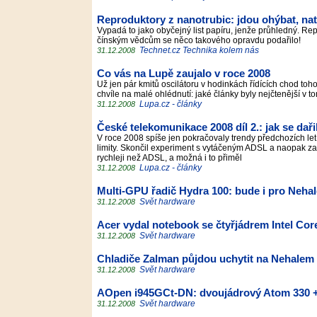
Reproduktory z nanotrubic: jdou ohýbat, natah
Vypadá to jako obyčejný list papíru, jenže průhledný. Re
čínským vědcům se něco takového opravdu podařilo!
Technet.cz Technika kolem nás
31.12.2008
Co vás na Lupě zaujalo v roce 2008
Už jen pár kmitů oscilátoru v hodinkách řídících chod toh
chvíle na malé ohlédnutí: jaké články byly nejčtenější 
Lupa.cz - články
31.12.2008
České telekomunikace 2008 díl 2.: jak se dař
V roce 2008 spíše jen pokračovaly trendy předchozích let
limity. Skončil experiment s vytáčeným ADSL a naopak za
rychleji než ADSL, a možná i to přiměl
Lupa.cz - články
31.12.2008
Multi-GPU řadič Hydra 100: bude i pro Neha
Svět hardware
31.12.2008
Acer vydal notebook se čtyřjádrem Intel Co
Svět hardware
31.12.2008
Chladiče Zalman půjdou uchytit na Nehalem
Svět hardware
31.12.2008
AOpen i945GCt-DN: dvoujádrový Atom 330 +
Svět hardware
31.12.2008