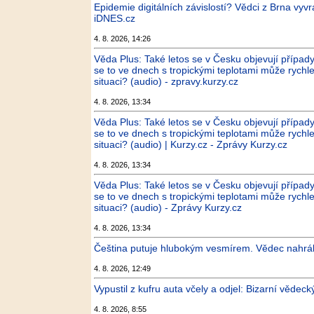
Epidemie digitálních závislostí? Vědci z Brna vyv
iDNES.cz
4. 8. 2026, 14:26
Věda Plus: Také letos se v Česku objevují případy,
se to ve dnech s tropickými teplotami může rychle
situaci? (audio) - zpravy.kurzy.cz
4. 8. 2026, 13:34
Věda Plus: Také letos se v Česku objevují případy,
se to ve dnech s tropickými teplotami může rychle
situaci? (audio) | Kurzy.cz - Zprávy Kurzy.cz
4. 8. 2026, 13:34
Věda Plus: Také letos se v Česku objevují případy,
se to ve dnech s tropickými teplotami může rychle
situaci? (audio) - Zprávy Kurzy.cz
4. 8. 2026, 13:34
Čeština putuje hlubokým vesmírem. Vědec nahrál
4. 8. 2026, 12:49
Vypustil z kufru auta včely a odjel: Bizarní věde
4. 8. 2026, 8:55