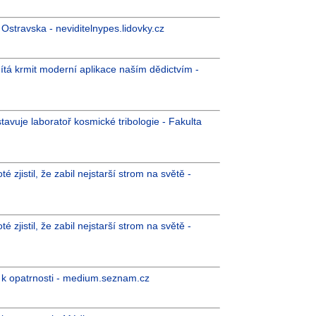
stravska - neviditelnypes.lidovky.cz
mítá krmit moderní aplikace naším dědictvím -
avuje laboratoř kosmické tribologie - Fakulta
 zjistil, že zabil nejstarší strom na světě -
 zjistil, že zabil nejstarší strom na světě -
 k opatrnosti - medium.seznam.cz