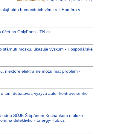
lují bídu humanitních věd i roli Homéra v
m účet na OnlyFans - TN.cz
 to stárnutí mozku, ukazuje výzkum - Hospodářské
u, niektoré elektrárne môžu mať problém -
o tom debatovat, vyzývá autor kontroverzního
ředsedou SÚJB Štěpánem Kochánkem o úloze
ipomíná detektivku - Energy-Hub.cz