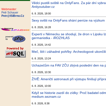
Vědci pustili sviště na OnlyFans. Za pár dní vybra
Antiyoutuber.cz
Webmaster:
Petr Schauer
6. 8. 2026, 18:00
Petr@ISIBrno.Cz
Sexy svišti na OnlyFans shání peníze na výzkum
6. 8. 2026, 16:28
Experti v Německu se shodují, že dron v Lipsku lz
germanistka - iROZHLAS
6. 8. 2026, 14:42
Meč, štít i záhadné pohřby: Archeologové ukončil
6. 8. 2026, 13:24
Uchazečům na FAV ZČU zbývá poslední den na při
6. 8. 2026, 10:30
ŽIVĚ: Američtí astronauti při výstupu finišují př
6. 8. 2026, 10:00
Když se historie zazdí do zídky: Proč badatel od
medium.seznam.cz
6. 8. 2026, 8:38