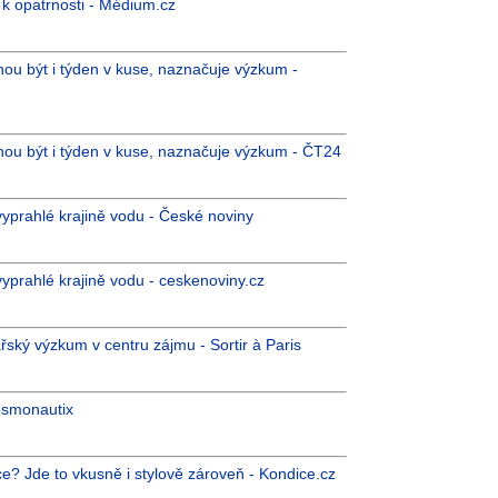
k opatrnosti - Médium.cz
ou být i týden v kuse, naznačuje výzkum -
ou být i týden v kuse, naznačuje výzkum - ČT24
prahlé krajině vodu - České noviny
prahlé krajině vodu - ceskenoviny.cz
řský výzkum v centru zájmu - Sortir à Paris
osmonautix
tce? Jde to vkusně i stylově zároveň - Kondice.cz