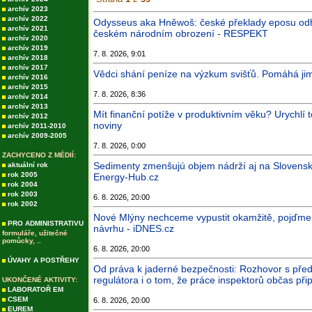
archív 2023
archív 2022
Odysseus aka Hněwoš: české překlady eposu odha
archív 2021
českém národním obrození - RESPEKT
archív 2020
archív 2019
7. 8. 2026, 9:01
archív 2018
archív 2017
Vědci shání peníze na výzkum svišťů. Pomáhá ji
archív 2016
archív 2015
7. 8. 2026, 8:36
archív 2014
archív 2013
Mít finanční potíže v produktivním věku? Urychlí
archív 2012
noviny
archív 2011-2010
archív 2009-2005
7. 8. 2026, 0:00
ZACHYCENO Z MÉDIÍ:
Sedimenty zmenšujú objem nádrží aj na Slovensk
aktuální rok
rok 2005
Energy-Hub.cz
rok 2004
rok 2003
6. 8. 2026, 20:00
rok 2002
Nové Mlýny nechceme vypustit okamžitě, pojďme 
PRO ADMINISTRATIVU
návrhu - iDNES.cz
formuláře, užitečné
pomůcky, ..
6. 8. 2026, 20:00
ÚVAHY A POSTŘEHY
Od práva k jaderné bezpečnosti: Rozhovor s p
regulátora i o tom, že práce inspektorů občas př
UKONČENÉ AKTIVITY:
LABORATOŘ EM
CSEM
6. 8. 2026, 20:00
EUREM