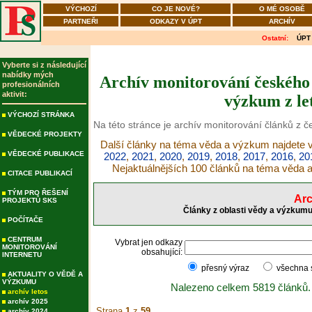
VÝCHOZÍ
CO JE NOVÉ?
O MÉ OSOBĚ
PARTNEŘI
ODKAZY V ÚPT
ARCHÍV
Ostatní:
ÚPT
Vyberte si z následující
nabídky mých
Archív monitorování českého 
profesionálních
aktivit:
výzkum z le
VÝCHOZÍ STRÁNKA
Na této stránce je archív monitorování článků z 
VĚDECKÉ PROJEKTY
Další články na téma věda a výzkum najdete v
VĚDECKÉ PUBLIKACE
2022
,
2021
,
2020
,
2019
,
2018
,
2017
,
2016
,
20
Nejaktuálnějších 100 článků na téma věda
CITACE PUBLIKACÍ
TÝM PRO ŘEŠENÍ
Arc
PROJEKTŮ SKS
Články z oblasti vědy a výzkumu
POČÍTAČE
CENTRUM
Vybrat jen odkazy
MONITOROVÁNÍ
obsahující:
INTERNETU
přesný výraz
všechna
AKTUALITY O VĚDĚ A
VÝZKUMU
Nalezeno celkem 5819 článků.
archív letos
archív 2025
Strana
1
z
59
archív 2024