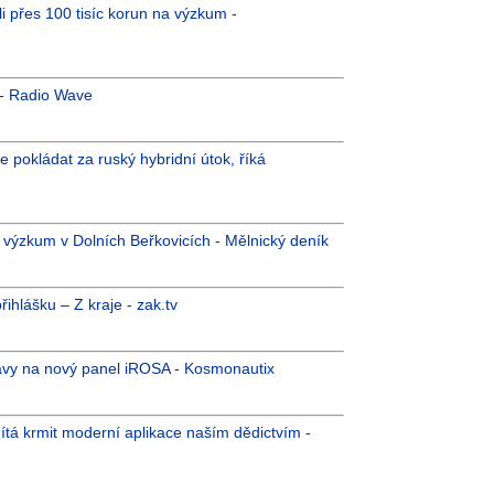
li přes 100 tisíc korun na výzkum -
 - Radio Wave
e pokládat za ruský hybridní útok, říká
i výzkum v Dolních Beřkovicích - Mělnický deník
hlášku – Z kraje - zak.tv
ípravy na nový panel iROSA - Kosmonautix
mítá krmit moderní aplikace naším dědictvím -