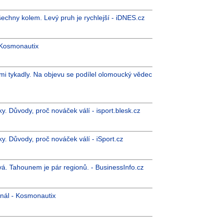
šechny kolem. Levý pruh je rychlejší - iDNES.cz
 Kosmonautix
ými tykadly. Na objevu se podílel olomoucký vědec
. Důvody, proč nováček válí - isport.blesk.cz
. Důvody, proč nováček válí - iSport.cz
á. Tahounem je pár regionů. - BusinessInfo.cz
gnál - Kosmonautix