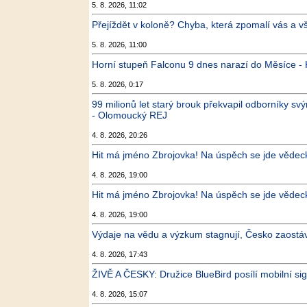
5. 8. 2026, 11:02
Přejíždět v koloně? Chyba, která zpomalí vás a v
5. 8. 2026, 11:00
Horní stupeň Falconu 9 dnes narazí do Měsíce -
5. 8. 2026, 0:17
99 milionů let starý brouk překvapil odborníky sv
- Olomoucký REJ
4. 8. 2026, 20:26
Hit má jméno Zbrojovka! Na úspěch se jde vědecky
4. 8. 2026, 19:00
Hit má jméno Zbrojovka! Na úspěch se jde vědecky
4. 8. 2026, 19:00
Výdaje na vědu a výzkum stagnují, Česko zaostáv
4. 8. 2026, 17:43
ŽIVĚ A ČESKY: Družice BlueBird posílí mobilní si
4. 8. 2026, 15:07