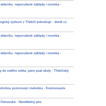
kleníku: neporušené základy i novinka -
logický výzkum v Třebíči pokračuje - denik.cz
kleníku: neporušené základy i novinka -
kleníku: neporušené základy i novinka -
ly do celého světa, jsem psal úkoly - Třebíčský
metrickou pozorovací metodou - Kosmonautix
Ostravska - Neviditelný pes