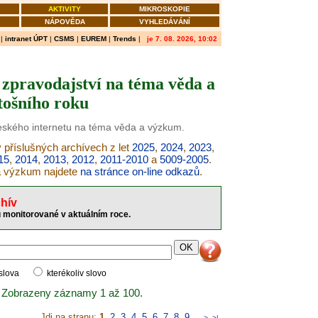
AKTIVITY
MIKROSKOPIE
NÁPOVĚDA
VYHLEDÁVÁNÍ
|
intranet ÚPT
|
CSMS
|
EUREM
|
Trends
|
je 7. 08. 2026, 10:02
zpravodajství na téma věda a
tošního roku
českého internetu na téma věda a výzkum.
 příslušných archívech z let
2025
,
2024
,
2023
,
15
,
2014
,
2013
,
2012
,
2011-2010
a
5009-2005
.
 a výzkum najdete
na stránce on-line odkazů
.
hív
 monitorované v aktuálním roce.
 slova
kterékoliv slovo
 Zobrazeny záznamy 1 až 100.
Jdi na stranu:
1
,
2
,
3
,
4
,
5
,
6
,
7
,
8
,
9
..
>
>|