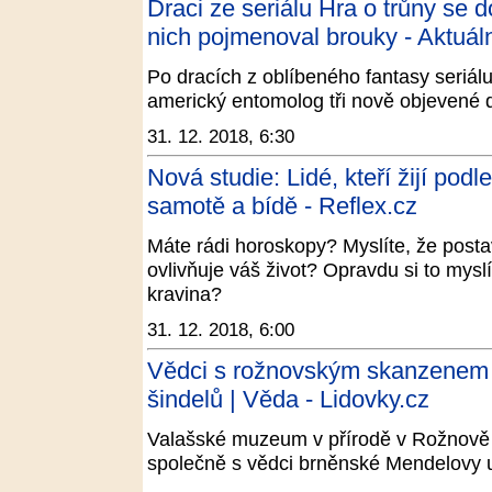
Draci ze seriálu Hra o trůny se 
nich pojmenoval brouky - Aktuál
Po dracích z oblíbeného fantasy seriá
americký entomolog tři nově objevené dr
31. 12. 2018, 6:30
Nová studie: Lidé, kteří žijí podl
samotě a bídě - Reflex.cz
Máte rádi horoskopy? Myslíte, že post
ovlivňuje váš život? Opravdu si to myslí
kravina?
31. 12. 2018, 6:00
Vědci s rožnovským skanzenem 
šindelů | Věda - Lidovky.cz
Valašské muzeum v přírodě v Rožnov
společně s vědci brněnské Mendelovy un