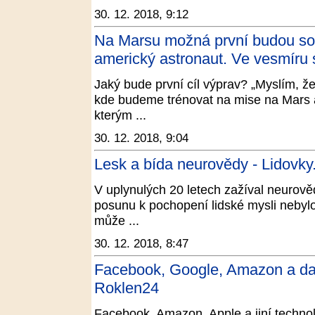
30. 12. 2018, 9:12
Na Marsu možná první budou sou
americký astronaut. Ve vesmíru s
Jaký bude první cíl výprav? „Myslím, že
kde budeme trénovat na mise na Mars 
kterým ...
30. 12. 2018, 9:04
Lesk a bída neurovědy - Lidovky
V uplynulých 20 letech zažíval neurov
posunu k pochopení lidské mysli nebylo 
může ...
30. 12. 2018, 8:47
Facebook, Google, Amazon a dal
Roklen24
Facebook, Amazon, Apple a jiní technolo