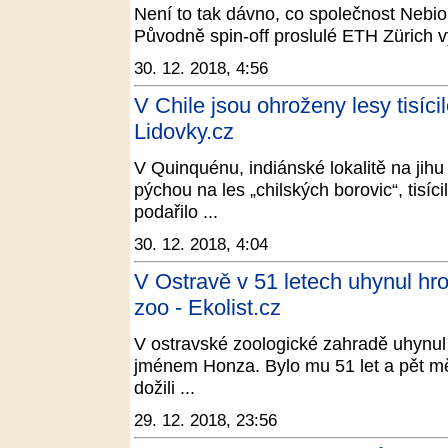
Není to tak dávno, co společnost Nebio
Původně spin-off proslulé ETH Zürich vy
30. 12. 2018, 4:56
V Chile jsou ohroženy lesy tisíci
Lidovky.cz
V Quinquénu, indiánské lokalitě na jihu
pýchou na les „chilských borovic“, tisí
podařilo ...
30. 12. 2018, 4:04
V Ostravě v 51 letech uhynul hro
zoo - Ekolist.cz
V ostravské zoologické zahradě uhynul
jménem Honza. Bylo mu 51 let a pět m
dožili ...
29. 12. 2018, 23:56