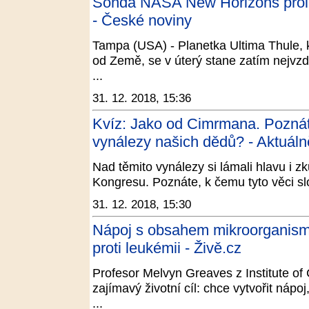
Sonda NASA New Horizons prolet
- České noviny
Tampa (USA) - Planetka Ultima Thule, k
od Země, se v úterý stane zatím nejvz
...
31. 12. 2018, 15:36
Kvíz: Jako od Cimrmana. Poznát
vynálezy našich dědů? - Aktuáln
Nad těmito vynálezy si lámali hlavu i z
Kongresu. Poznáte, k čemu tyto věci sl
31. 12. 2018, 15:30
Nápoj s obsahem mikroorganismů
proti leukémii - Živě.cz
Profesor Melvyn Greaves z Institute o
zajímavý životní cíl: chce vytvořit nápoj
...