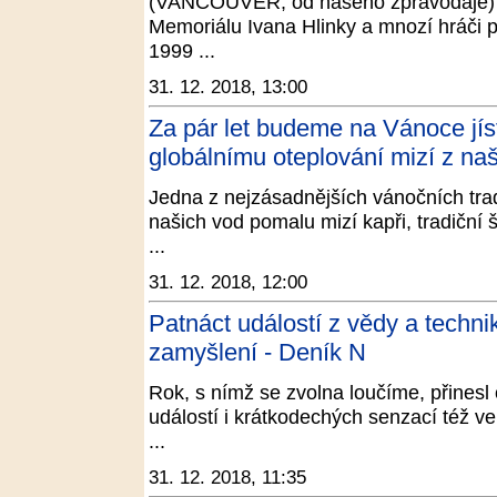
(VANCOUVER, od našeho zpravodaje) Ma
Memoriálu Ivana Hlinky a mnozí hráči p
1999 ...
31. 12. 2018, 13:00
Za pár let budeme na Vánoce jíst 
globálnímu oteplování mizí z naš
Jedna z nejzásadnějších vánočních trad
našich vod pomalu mizí kapři, tradiční
...
31. 12. 2018, 12:00
Patnáct událostí z vědy a technik
zamyšlení - Deník N
Rok, s nímž se zvolna loučíme, přines
událostí i krátkodechých senzací též ve
...
31. 12. 2018, 11:35