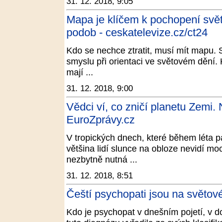
31. 12. 2018, 9:05
Mapa je klíčem k pochopení svě
podob - ceskatelevize.cz/ct24
Kdo se nechce ztratit, musí mít mapu. S
smyslu při orientaci ve světovém dění.
mají ...
31. 12. 2018, 9:00
Vědci ví, co zničí planetu Zemi. 
EuroZprávy.cz
V tropických dnech, které během léta p
většina lidí slunce na obloze nevidí mo
nezbytně nutná ...
31. 12. 2018, 8:51
Čeští psychopati jsou na světové
Kdo je psychopat v dnešním pojetí, v 