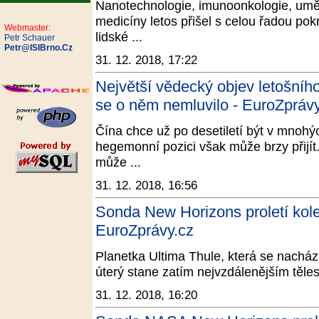
Nanotechnologie, imunoonkologie, uměl
medicíny letos přišel s celou řadou pokr
Webmaster:
lidské ...
Petr Schauer
Petr@ISIBrno.Cz
31. 12. 2018, 17:22
Největší vědecký objev letošníh
se o něm nemluvilo - EuroZprávy
Čína chce už po desetiletí být v mnohý
hegemonní pozici však může brzy přijí
může ...
31. 12. 2018, 16:56
Sonda New Horizons proletí kole
EuroZprávy.cz
Planetka Ultima Thule, která se nacház
úterý stane zatím nejvzdálenějším těle
31. 12. 2018, 16:20