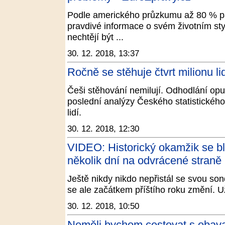
Podle amerického průzkumu až 80 % pa
pravdivé informace o svém životním stylu
nechtějí být ...
30. 12. 2018, 13:37
Ročně se stěhuje čtvrt milionu li
Češi stěhování nemilují. Odhodlání opus
poslední analýzy Českého statistického
lidí.
30. 12. 2018, 12:30
VIDEO: Historický okamžik se bl
několik dní na odvrácené straně
Ještě nikdy nikdo nepřistál se svou so
se ale začátkem příštího roku změní. Už
30. 12. 2018, 10:50
Neměli bychom cestovat s obav