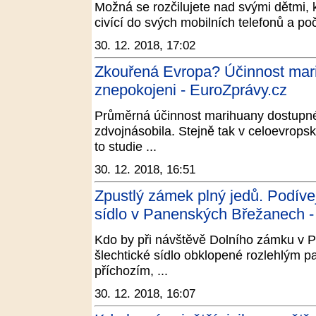
Možná se rozčilujete nad svými dětmi, 
civící do svých mobilních telefonů a po
30. 12. 2018, 17:02
Zkouřená Evropa? Účinnost mari
znepokojeni - EuroZprávy.cz
Průměrná účinnost marihuany dostupné
zdvojnásobila. Stejně tak v celoevropsk
to studie ...
30. 12. 2018, 16:51
Zpustlý zámek plný jedů. Podíve
sídlo v Panenských Břežanech -
Kdo by při návštěvě Dolního zámku v 
šlechtické sídlo obklopené rozlehlým p
příchozím, ...
30. 12. 2018, 16:07