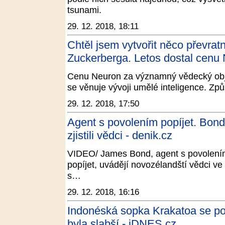
tsunami.
29. 12. 2018, 18:11
Chtěl jsem vytvořit něco převrat
Zuckerberga. Letos dostal cenu 
Cenu Neuron za významný vědecký obje
se věnuje vývoji umělé inteligence. Způ
29. 12. 2018, 17:50
Agent s povolením popíjet. Bon
zjistili vědci - denik.cz
VIDEO/ James Bond, agent s povolením
popíjet, uvádějí novozélandští vědci ve
s…
29. 12. 2018, 16:16
Indonéská sopka Krakatoa se po 
byla slabší - iDNES.cz