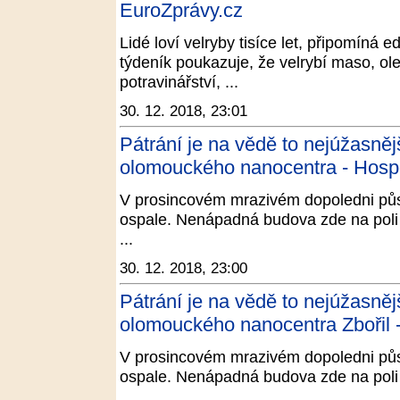
EuroZprávy.cz
Lidé loví velryby tisíce let, připomíná e
týdeník poukazuje, že velrybí maso, ole
potravinářství, ...
30. 12. 2018, 23:01
Pátrání je na vědě to nejúžasněj
olomouckého nanocentra - Hosp
V prosincovém mrazivém dopoledni p
ospale. Nenápadná budova zde na poli v
...
30. 12. 2018, 23:00
Pátrání je na vědě to nejúžasněj
olomouckého nanocentra Zbořil 
V prosincovém mrazivém dopoledni p
ospale. Nenápadná budova zde na poli v
...