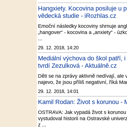
Hangxiety. Kocovina posiluje u pl
vědecká studie - iRozhlas.cz
Emoční následky kocoviny shrnuje angli
„hangover“ - kocovina a „anxiety“ - úzk
...
29. 12. 2018, 14:20
Mediální výchova do škol patří, i
tvrdí Zezulková - Aktuálně.cz
Děti se na zprávy aktivně nedívají, ale
najevo, že jsou příliš negativní, říká 
29. 12. 2018, 14:01
Kamil Rodan: Život s korunou - M
OSTRAVA: Jak vypadá život s korunou 
vystudoval historii na Ostravské univerz
z ...