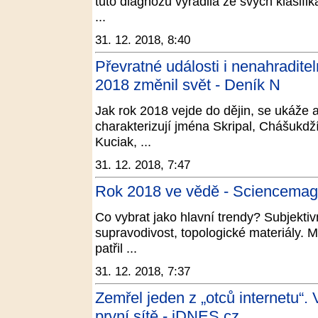
tuto diagnózu vyřadila ze svých klasif
...
31. 12. 2018, 8:40
Převratné události i nenahraditel
2018 změnil svět - Deník N
Jak rok 2018 vejde do dějin, se ukáže 
charakterizují jména Skripal, Chášukdž
Kuciak, ...
31. 12. 2018, 7:47
Rok 2018 ve vědě - Sciencemag
Co vybrat jako hlavní trendy? Subjektivn
supravodivost, topologické materiály. 
patřil ...
31. 12. 2018, 7:37
Zemřel jeden z „otců internetu“.
první sítě - iDNES.cz