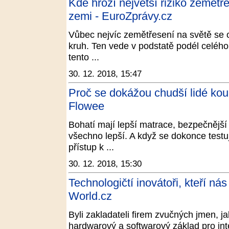
Kde hrozí největší riziko zemětř
zemi - EuroZprávy.cz
Vůbec nejvíc zemětřesení na světě se 
kruh. Ten vede v podstatě podél celého
tento ...
30. 12. 2018, 15:47
Proč se dokážou chudší lidé kou
Flowee
Bohatí mají lepší matrace, bezpečnější a
všechno lepší. A když se dokonce testuj
přístup k ...
30. 12. 2018, 15:30
Technologičtí inovátoři, kteří nás
World.cz
Byli zakladateli firem zvučných jmen, ja
hardwarový a softwarový základ pro inte