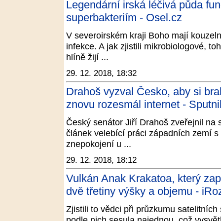
Legendární irská léčivá půda fun
superbakteriím - Osel.cz
V severoirském kraji Boho mají kouzeln
infekce. A jak zjistili mikrobiologové, t
hlíně žijí ...
29. 12. 2018, 18:32
Drahoš vyzval Česko, aby si bral
znovu rozesmál internet - Sputn
Český senátor Jiří Drahoš zveřejnil na 
článek velebící práci západních zemí s
znepokojení u ...
29. 12. 2018, 18:12
Vulkán Anak Krakatoa, který zapří
dvě třetiny výšky a objemu - iRo
Zjistili to vědci při průzkumu satelitní
podle nich sesula najednou, což vysvětl