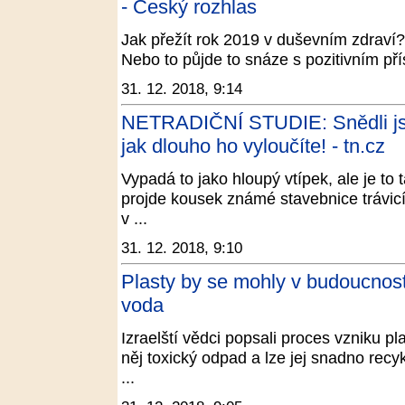
- Český rozhlas
Jak přežít rok 2019 v duševním zdraví? J
Nebo to půjde to snáze s pozitivním př
31. 12. 2018, 9:14
NETRADIČNÍ STUDIE: Snědli jste 
jak dlouho ho vyloučíte! - tn.cz
Vypadá to jako hloupý vtípek, ale je to 
projde kousek známé stavebnice trávicí
v ...
31. 12. 2018, 9:10
Plasty by se mohly v budoucnost
voda
Izraelští vědci popsali proces vzniku pl
něj toxický odpad a lze jej snadno recy
...