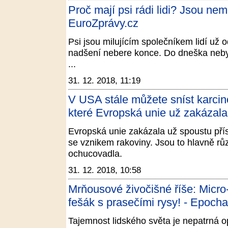
Proč mají psi rádi lidi? Jsou nemo
EuroZprávy.cz
Psi jsou milujícím společníkem lidí už 
nadšení nebere konce. Do dneška nebylo
...
31. 12. 2018, 11:19
V USA stále můžete sníst karcin
které Evropská unie už zakázala
Evropská unie zakázala už spoustu přís
se vznikem rakoviny. Jsou to hlavně rů
ochucovadla.
31. 12. 2018, 10:58
Mrňousové živočišné říše: Micro-
fešák s prasečími rysy! - Epoch
Tajemnost lidského světa je nepatrná op