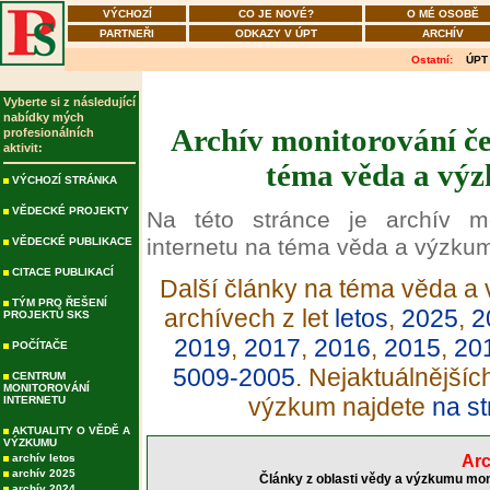
VÝCHOZÍ
CO JE NOVÉ?
O MÉ OSOBĚ
PARTNEŘI
ODKAZY V ÚPT
ARCHÍV
Ostatní:
ÚPT
Vyberte si z následující
nabídky mých
Archív monitorování če
profesionálních
aktivit:
téma věda a výz
VÝCHOZÍ STRÁNKA
VĚDECKÉ PROJEKTY
Na této stránce je archív m
internetu na téma věda a výzku
VĚDECKÉ PUBLIKACE
CITACE PUBLIKACÍ
Další články na téma věda a 
TÝM PRO ŘEŠENÍ
archívech z let
letos
,
2025
,
2
PROJEKTŮ SKS
2019
,
2017
,
2016
,
2015
,
20
POČÍTAČE
5009-2005
. Nejaktuálnější
CENTRUM
MONITOROVÁNÍ
výzkum najdete
na st
INTERNETU
AKTUALITY O VĚDĚ A
VÝZKUMU
archív letos
Arc
archív 2025
Články z oblasti vědy a výzkumu mon
archív 2024