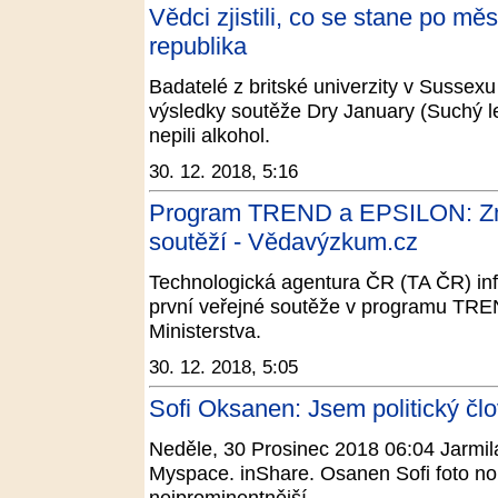
Vědci zjistili, co se stane po mě
republika
Badatelé z britské univerzity v Sussexu 
výsledky soutěže Dry January (Suchý l
nepili alkohol.
30. 12. 2018, 5:16
Program TREND a EPSILON: Zm
soutěží - Vědavýzkum.cz
Technologická agentura ČR (TA ČR) in
první veřejné soutěže v programu TRE
Ministerstva.
30. 12. 2018, 5:05
Sofi Oksanen: Jsem politický člov
Neděle, 30 Prosinec 2018 06:04 Jarmila
Myspace. inShare. Osanen Sofi foto no
nejprominentnější ...