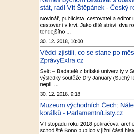
stát, radí Vít Štěpánek - Český r
Novinář, publicista, cestovatel a edito
cestování v krvi. Jako dítě strávil dva 
tehdejšího ...
30. 12. 2018, 10:00
Vědci zjistili, co se stane po měs
ZprávyExtra.cz
Svět – Badatelé z britské univerzity v S
výsledky soutěže Dry January (Suchý l
nepili ...
30. 12. 2018, 9:18
Muzeum východních Čech: Nález
korálků - ParlamentníListy.cz
V listopadu roku 2018 pokračoval arche
schodiště Bono publico v jižní části his