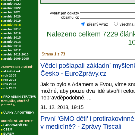
archív 2023
archív 2022
archív 2021
Vybrat jen odkazy
archív 2020
obsahující:
archív 2019
přesný výraz
všechna
archív 2018
archív 2017
Nalezeno celkem 7229 člán
archív 2016
archív 2015
10
archív 2014
archív 2013
archív 2012
Strana
1
z
73
archív 2011-2010
archív 2009-2005
Vědci pošlapali základní myšlenk
ZACHYCENO Z MÉDIÍ:
aktuální rok
Česko - EuroZprávy.cz
rok 2005
rok 2004
Jak to bylo s Adamem a Evou, víme sna
rok 2003
rok 2002
možné, aby pouze dva lidé stvořili celou
nepravděpodobné, ...
PRO ADMINISTRATIVU
formuláře, užitečné
pomůcky, ..
31. 12. 2018, 19:15
ÚVAHY A POSTŘEHY
První 'GMO děti' i protirakovinné
UKONČENÉ AKTIVITY:
v medicíně? - Zprávy Tiscali
LABORATOŘ EM
CSEM
EUREM