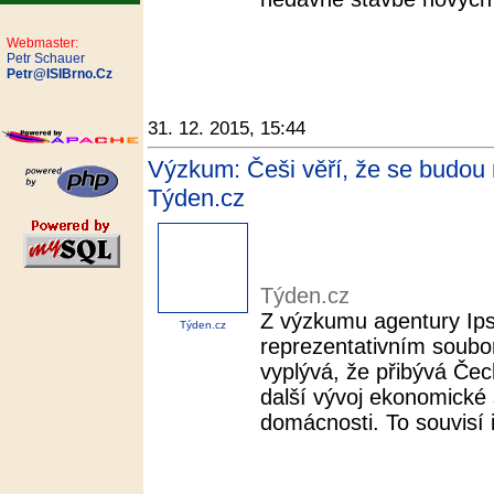
Webmaster:
Petr Schauer
Petr@ISIBrno.Cz
31. 12. 2015, 15:44
Výzkum: Češi věří, že se budou m
Týden.cz
Týden.cz
Z výzkumu agentury Ips
Týden.cz
reprezentativním soubo
vyplývá, že přibývá Če
další vývoj ekonomické s
domácnosti. To souvisí i