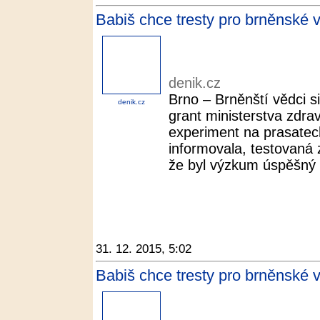
Babiš chce tresty pro brněnské v
denik.cz
Brno – Brněnští vědci s
denik.cz
grant ministerstva zdravo
experiment na prasatec
informovala, testovaná z
že byl výzkum úspěšný a
31. 12. 2015, 5:02
Babiš chce tresty pro brněnské 