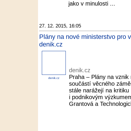
jako v minulosti ...
27. 12. 2015, 16:05
Plány na nové ministerstvo pro vě
denik.cz
denik.cz
Praha – Plány na vznik 
denik.cz
součástí věcného zámě
stále narážejí na kriti
i podnikovým výzkumem.
Grantová a Technologick