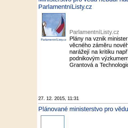
ParlamentníListy.cz
ParlamentníListy.cz
Plány na vznik minister
ParlamentníListy.cz
věcného záměru novéh
narážejí na kritiku nap
podnikovým výzkumem. 
Grantová a Technologi
27. 12. 2015, 11:31
Plánované ministerstvo pro věd