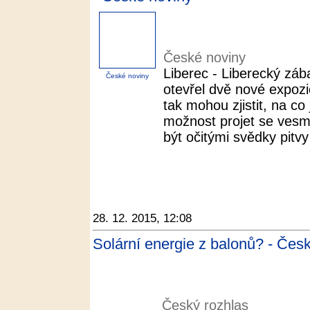
České noviny
Liberec - Liberecký zá
České noviny
otevřel dvě nové expozi
tak mohou zjistit, na co
možnost projet se ves
být očitými svědky pit
28. 12. 2015, 12:08
Solární energie z balonů? - Čes
Český rozhlas