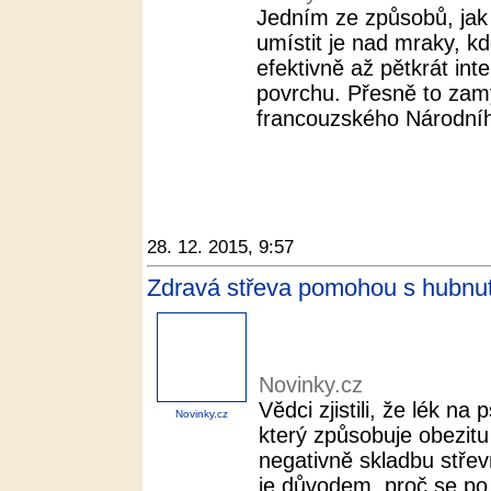
Jedním ze způsobů, jak 
umístit je nad mraky, kd
efektivně až pětkrát in
povrchu. Přesně to zamý
francouzského Národníh
28. 12. 2015, 9:57
Zdravá střeva pomohou s hubnut
Novinky.cz
Vědci zjistili, že lék na
Novinky.cz
který způsobuje obezitu
negativně skladbu střev
je důvodem, proč se po 