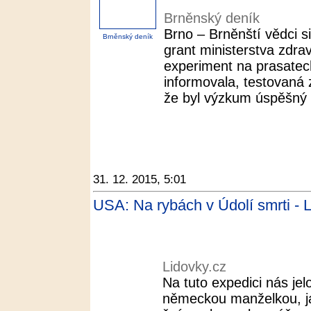
Brněnský deník
Brno – Brněnští vědci s
Brněnský deník
grant ministerstva zdravo
experiment na prasatec
informovala, testovaná z
že byl výzkum úspěšný a
31. 12. 2015, 5:01
USA: Na rybách v Údolí smrti - 
Lidovky.cz
Na tuto expedici nás je
německou manželkou, j