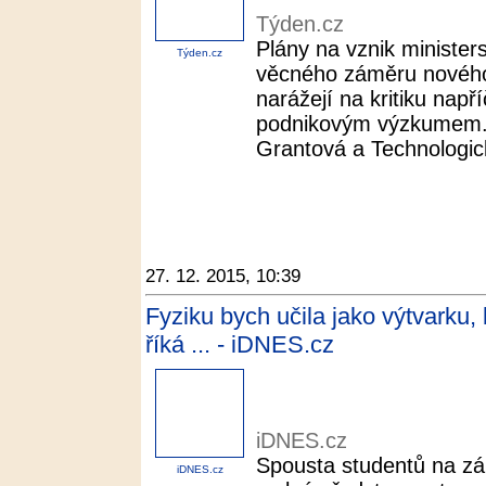
Týden.cz
Plány na vznik minister
Týden.cz
věcného záměru nového
narážejí na kritiku např
podnikovým výzkumem. O
Grantová a Technologic
27. 12. 2015, 10:39
Fyziku bych učila jako výtvarku
říká ... - iDNES.cz
iDNES.cz
Spousta studentů na zá
iDNES.cz