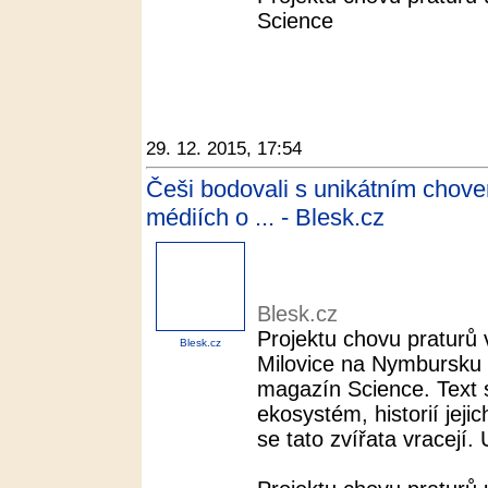
Science
29. 12. 2015, 17:54
Češi bodovali s unikátním chove
médiích o ... - Blesk.cz
Blesk.cz
Projektu chovu praturů
Blesk.cz
Milovice na Nymbursku 
magazín Science. Text
ekosystém, historií jeji
se tato zvířata vracejí. 