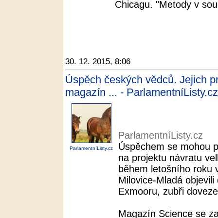
Chicagu. "Metody v sou
30. 12. 2015, 8:06
Úspěch českých vědců. Jejich pr
magazín ... - ParlamentníListy.cz
ParlamentníListy.cz
Úspěchem se mohou poch
ParlamentníListy.cz
na projektu návratu ve
během letošního roku 
Milovice-Mladá objevili
Exmooru, zubři dovezen
Magazín Science se zaj