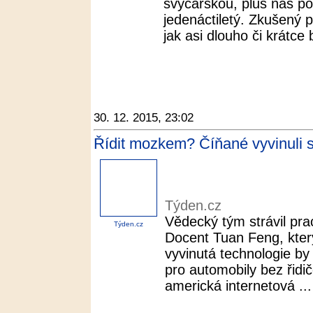
švýcarskou, plus náš po
jedenáctiletý. Zkušený 
jak asi dlouho či krátce 
30. 12. 2015, 23:02
Řídit mozkem? Číňané vyvinuli s
Týden.cz
Vědecký tým strávil pra
Týden.cz
Docent Tuan Feng, který 
vyvinutá technologie by
pro automobily bez řidi
americká internetová ...