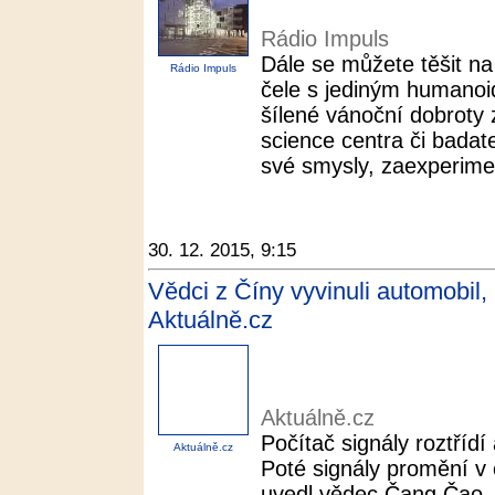
Rádio Impuls
Dále se můžete těšit na 
Rádio Impuls
čele s jediným humano
šílené vánoční dobroty
science centra či badatel
své smysly, zaexperimen
30. 12. 2015, 9:15
Vědci z Číny vyvinuli automobil, 
Aktuálně.cz
Aktuálně.cz
Počítač signály roztřídí 
Aktuálně.cz
Poté signály promění v 
uvedl vědec Čang Čao. 