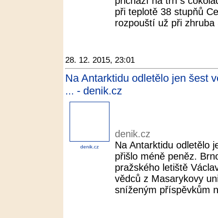
přichází na trh s čokolá
při teplotě 38 stupňů C
rozpouští už při zhruba 
28. 12. 2015, 23:01
Na Antarktidu odletělo jen šest 
... - denik.cz
denik.cz
Na Antarktidu odletělo 
denik.cz
přišlo méně peněz. Brno 
pražského letiště Václ
vědců z Masarykovy univ
sníženým příspěvkům na