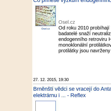
Co přinese výzkum endogenního r
Osel.cz
Od roku 2010 probíhají 
Osel.cz
badatelé snaží neutraliz
endogenního retroviru 
monoklonální protilátko
protilátky jsou navrženy 
27. 12. 2015, 19:30
Brněnští vědci se vracejí do Ant
elektrárnu i ... - Reflex