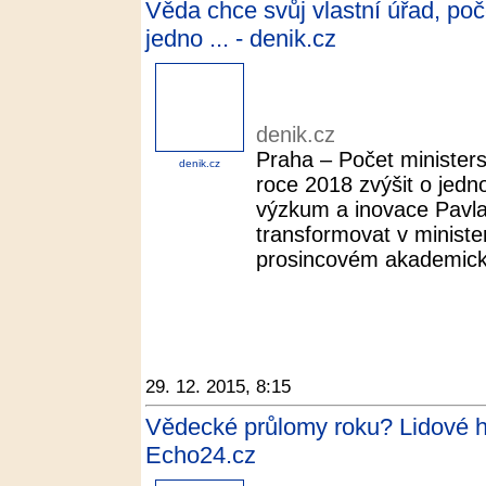
Věda chce svůj vlastní úřad, poč
jedno ... - denik.cz
denik.cz
Praha – Počet ministers
denik.cz
roce 2018 zvýšit o jedn
výzkum a inovace Pavl
transformovat v minist
prosincovém akademick
29. 12. 2015, 8:15
Vědecké průlomy roku? Lidové hl
Echo24.cz