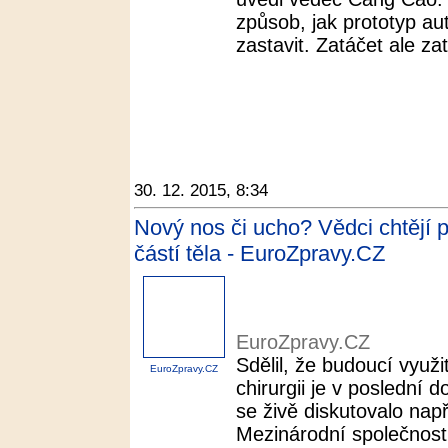
způsob, jak prototyp au
zastavit. Zatáčet ale z
30. 12. 2015, 8:34
Nový nos či ucho? Vědci chtějí 
částí těla - EuroZpravy.CZ
EuroZpravy.CZ
Sdělil, že budoucí využi
EuroZpravy.CZ
chirurgii je v poslední 
se živě diskutovalo nap
Mezinárodní společnost