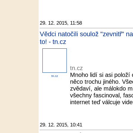
29. 12. 2015, 11:58
Vědci natočili soulož "zevnitř" 
to! - tn.cz
tn.cz
Mnoho lidí si asi položí 
tn.cz
něco trochu jiného. Vše
zvědaví, ale málokdo m
všechny fascinoval, fas
internet teď válcuje vide
29. 12. 2015, 10:41