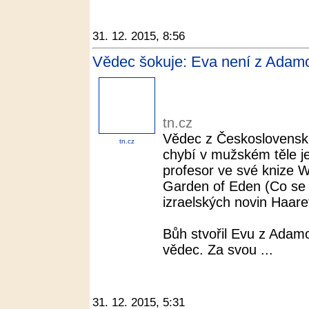
31. 12. 2015, 8:56
Vědec šokuje: Eva není z Adamov
tn.cz
Vědec z Československ
tn.cz
chybí v mužském těle je
profesor ve své knize 
Garden of Eden (Co se d
izraelských novin Haaret
Bůh stvořil Evu z Adamo
vědec. Za svou ...
31. 12. 2015, 5:31