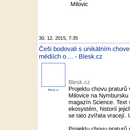
Milovic
30. 12. 2015, 7:35
Češi bodovali s unikátním chove
médiích o ... - Blesk.cz
Blesk.cz
Projektu chovu praturů
Blesk.cz
Milovice na Nymbursku 
magazín Science. Text
ekosystém, historií jeji
se tato zvířata vracejí. 
Projektu chovu praturů 