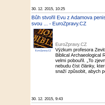
30. 12. 2015, 10:25
Bůh stvořil Evu z Adamova penisu
svou ... - EuroZpravy.CZ
EuroZpravy.CZ
Výzkum profesora Zevit
EuroZpravy.CZ
Biblical Archaeological
velmi pobouřil. „To zjev
nebudu číst články, kte
snaží způsobit, abych p
30. 12. 2015, 9:43