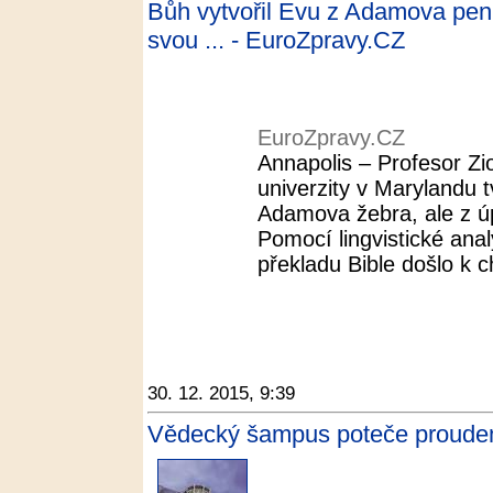
Bůh vytvořil Evu z Adamova peni
svou ... - EuroZpravy.CZ
EuroZpravy.CZ
Annapolis – Profesor Zi
univerzity v Marylandu t
Adamova žebra, ale z úpln
Pomocí lingvistické anal
překladu Bible došlo k c
30. 12. 2015, 9:39
Vědecký šampus poteče proudem