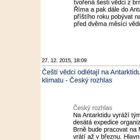
tvořená šesti vědci z b
Říma a pak dále do Ant
příštího roku pobývat na
před dvěma měsíci vědci 
27. 12. 2015, 18:09
Čeští vědci odlétají na Antarkt
klimatu - Český rozhlas
Český rozhlas
Na Antarktidu vyráží tý
desátá expedice organi
Brně bude pracovat na M
vrátí až v březnu. Hlavn