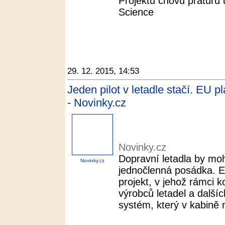
Projektu chovu praturů 
Science
29. 12. 2015, 14:53
Jeden pilot v letadle stačí. EU p
- Novinky.cz
Novinky.cz
Dopravní letadla by moh
Novinky.cz
jednočlenná posádka. E
projekt, v jehož rámci 
výrobců letadel a dalšíc
systém, který v kabině n