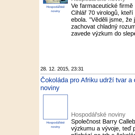
Ve farmaceutické firmě
Hospodářské
noviny
Cihlář 70 virologů, kteří
ebola. "Věděli jsme, že 
zachovat chladný rozum
zavede výzkum do slepé
28. 12. 2015, 23:31
Čokoláda pro Afriku udrží tvar a
noviny
Hospodářské noviny
Společnost Barry Calleb
Hospodářské
noviny
výzkumu a vývoje, teď p