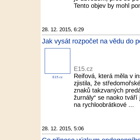
Tento objev by mohl pom
28. 12. 2015, 6:29
Jak vysát rozpočet na vědu do p
E15.cz
Reifová, která měla v in
E15.cz
zjistila, že středomořs
znaků takzvaných predá
žurnály“ se naoko tváří j
na rychloobrátkové ...
28. 12. 2015, 5:06