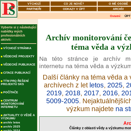
VÝCHOZÍ
CO JE NOVÉ?
O MÉ OSOBĚ
PARTNEŘI
ODKAZY V ÚPT
ARCHÍV
Ostatní:
ÚPT
Vyberte si z následující
nabídky mých
Archív monitorování če
profesionálních
aktivit:
téma věda a výz
VÝCHOZÍ STRÁNKA
VĚDECKÉ PROJEKTY
Na této stránce je archív m
internetu na téma věda a výzku
VĚDECKÉ PUBLIKACE
CITACE PUBLIKACÍ
Další články na téma věda a 
TÝM PRO ŘEŠENÍ
archívech z let
letos
,
2025
,
2
PROJEKTŮ SKS
2019
,
2018
,
2017
,
2016
,
20
POČÍTAČE
5009-2005
. Nejaktuálnější
CENTRUM
MONITOROVÁNÍ
výzkum najdete
na st
INTERNETU
AKTUALITY O VĚDĚ A
VÝZKUMU
archív letos
Arc
archív 2025
Články z oblasti vědy a výzkumu mon
archív 2024