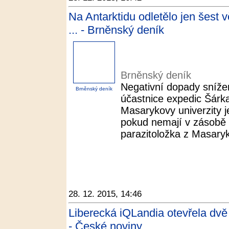
Na Antarktidu odletělo jen šest 
... - Brněnský deník
Brněnský deník
Negativní dopady snížen
Brněnský deník
účastnice expedic Šárk
Masarykovy univerzity 
pokud nemají v zásobě v
parazitoložka z Masaryko
28. 12. 2015, 14:46
Liberecká iQLandia otevřela dv
- České noviny