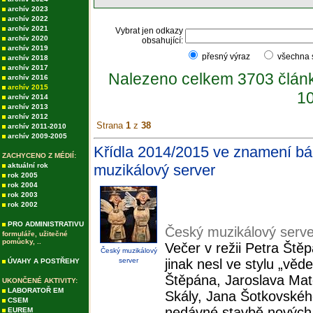
archív 2023
archív 2022
archív 2021
Vybrat jen odkazy
archív 2020
obsahující:
archív 2019
přesný výraz
všechna
archív 2018
archív 2017
Nalezeno celkem 3703 člán
archív 2016
archív 2015
10
archív 2014
archív 2013
archív 2012
Strana
1
z
38
archív 2011-2010
archív 2009-2005
Křídla 2014/2015 ve znamení bád
ZACHYCENO Z MÉDIÍ:
aktuální rok
muzikálový server
rok 2005
rok 2004
rok 2003
rok 2002
PRO ADMINISTRATIVU
Český muzikálový serve
formuláře, užitečné
pomůcky, ..
Večer v režii Petra Ště
Český muzikálový
server
jinak nesl ve stylu „vě
ÚVAHY A POSTŘEHY
Štěpána, Jaroslava Mat
UKONČENÉ AKTIVITY:
LABORATOŘ EM
Skály, Jana Šotkovského
CSEM
nedávné stavbě nových 
EUREM