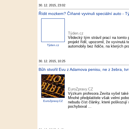
30. 12. 2015, 23:02
Řídit mozkem? Číňané vyvinuli speciální auto - T
Týden.cz
Vědecký tým strávil prací na tomto 
projekt řídil, upozornil, že vyvinutá
Týden.cz
automobily bez řidiče, na kterých pr
30. 12. 2015, 10:25
Bůh stvořil Evu z Adamova penisu, ne z žebra, tvr
EuroZpravy.CZ
Výzkum profesora Zevita vyšel také
Mnohé předplatitele však velmi pobou
EuroZpravy.CZ
nebudu číst články, které poškozují
pochyboval ...