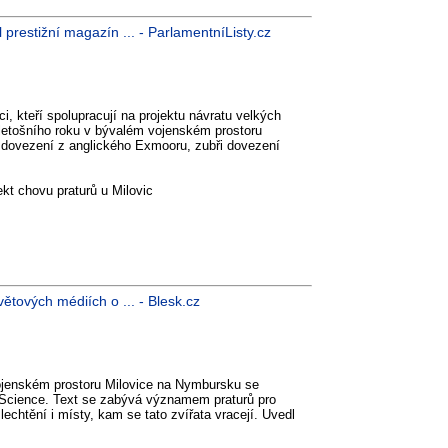
prestižní magazín ... - ParlamentníListy.cz
 kteří spolupracují na projektu návratu velkých
letošního roku v bývalém vojenském prostoru
ě dovezení z anglického Exmooru, zubři dovezení
kt chovu praturů u Milovic
ětových médiích o ... - Blesk.cz
ojenském prostoru Milovice na Nymbursku se
 Science. Text se zabývá významem praturů pro
lechtění i místy, kam se tato zvířata vracejí. Uvedl