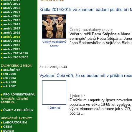
archív 2023
archív 2022
Křídla 2014/2015 ve znamení bádání po díle bří 
archív 2021
archív 2020
archív 2019
archív 2018
archív 2017
Český muzikálový server
archív 2016
Večer v režii Petra Štěpána a Alana
archív 2015
semináře“ pánů Petra Štěpána, Jaros
archív 2014
Český muzikálový
Jana Šotkovského a Vojtěcha Blahuty
archív 2013
server
archív 2012
archív 2011-2010
archív 2009-2005
ZACHYCENO Z MÉDIÍ:
31. 12. 2015, 15:44
aktuální rok
rok 2005
Výzkum: Češi věří, že se budou mít v příštím roc
rok 2004
rok 2003
rok 2002
PRO ADMINISTRATIVU
Týden.cz
formuláře, užitečné
Z výzkumu agentury Ipsos provedené
pomůcky, ..
populace ve věku 18-65 let vyplývá,
Týden.cz
vývoj ekonomické situace jak v ČR, t
ÚVAHY A POSTŘEHY
pocitu ...
UKONČENÉ AKTIVITY:
LABORATOŘ EM
CSEM
EUREM