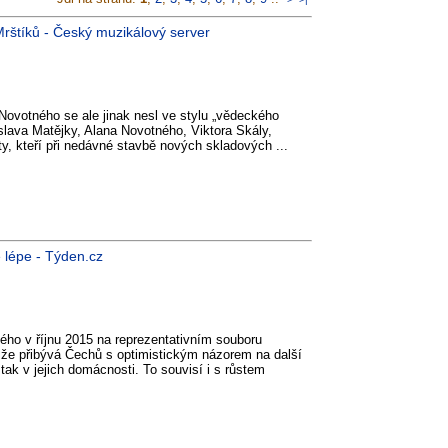
Mrštíků - Český muzikálový server
 Novotného se ale jinak nesl ve stylu „vědeckého
lava Matějky, Alana Novotného, Viktora Skály,
, kteří při nedávné stavbě nových skladových ...
e lépe - Týden.cz
ho v říjnu 2015 na reprezentativním souboru
 že přibývá Čechů s optimistickým názorem na další
ak v jejich domácnosti. To souvisí i s růstem