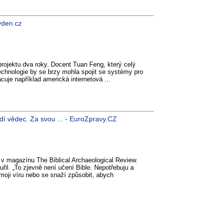
ýden.cz
projektu dva roky. Docent Tuan Feng, který celý
 technologie by se brzy mohla spojit se systémy pro
acuje například americká internetová ...
dí vědec. Za svou ... - EuroZpravy.CZ
 v magazínu The Biblical Archaeological Review.
řil. „To zjevně není učení Bible. Nepotřebuju a
 moji víru nebo se snaží způsobit, abych