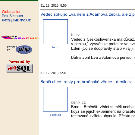
31. 12. 2015, 8:56
Webmaster:
Vědec šokuje: Eva není z Adamova žebra, ale z pe
Petr Schauer
Petr@ISIBrno.Cz
tn.cz
Vědec z Československa má důkaz. 
v penisu," vysvětluje profesor ve s
tn.cz
Eden (Co se doopravdy stalo v ráji).
Bůh stvořil Evu z Adamova penisu, n
31. 12. 2015, 5:31
Babiš chce tresty pro brněnské vědce - denik.cz
denik.cz
Brno – Brněnští vědci si měli nechat 
když se jejich experiment na prasat
denik.cz
testovaná zvířata uhynula. Přesto pr