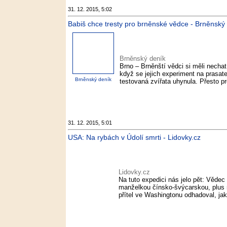
31. 12. 2015, 5:02
Babiš chce tresty pro brněnské vědce - Brněnský
Brněnský deník
Brno – Brněnští vědci si měli nechat 
když se jejich experiment na prasat
Brněnský deník
testovaná zvířata uhynula. Přesto pr
31. 12. 2015, 5:01
USA: Na rybách v Údolí smrti - Lidovky.cz
Lidovky.cz
Na tuto expedici nás jelo pět: Věd
manželkou čínsko-švýcarskou, plus n
přítel ve Washingtonu odhadoval, jak 