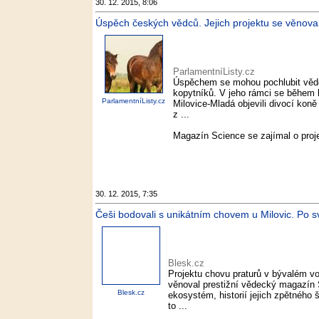
30. 12. 2015, 8:06
Úspěch českých vědců. Jejich projektu se věnoval 
ParlamentníListy.cz
Úspěchem se mohou pochlubit vědci,
kopytníků. V jeho rámci se během 
ParlamentníListy.cz
Milovice-Mladá objevili divocí kon
z ...
Magazín Science se zajímal o proje
30. 12. 2015, 7:35
Češi bodovali s unikátním chovem u Milovic. Po sv
Blesk.cz
Projektu chovu praturů v bývalém v
věnoval prestižní vědecký magazín
Blesk.cz
ekosystém, historií jejich zpětného š
to ...