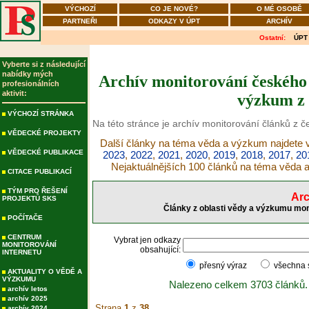
VÝCHOZÍ
CO JE NOVÉ?
O MÉ OSOBĚ
PARTNEŘI
ODKAZY V ÚPT
ARCHÍV
Ostatní:
ÚPT
Vyberte si z následující
nabídky mých
Archív monitorování českého 
profesionálních
aktivit:
výzkum z 
VÝCHOZÍ STRÁNKA
Na této stránce je archív monitorování článků z 
VĚDECKÉ PROJEKTY
Další články na téma věda a výzkum najdete v
VĚDECKÉ PUBLIKACE
2023
,
2022
,
2021
,
2020
,
2019
,
2018
,
2017
,
20
Nejaktuálnějších 100 článků na téma věda
CITACE PUBLIKACÍ
TÝM PRO ŘEŠENÍ
Arc
PROJEKTŮ SKS
Články z oblasti vědy a výzkumu mon
POČÍTAČE
CENTRUM
Vybrat jen odkazy
MONITOROVÁNÍ
obsahující:
INTERNETU
přesný výraz
všechna
AKTUALITY O VĚDĚ A
VÝZKUMU
Nalezeno celkem 3703 článků.
archív letos
archív 2025
Strana
1
z
38
archív 2024