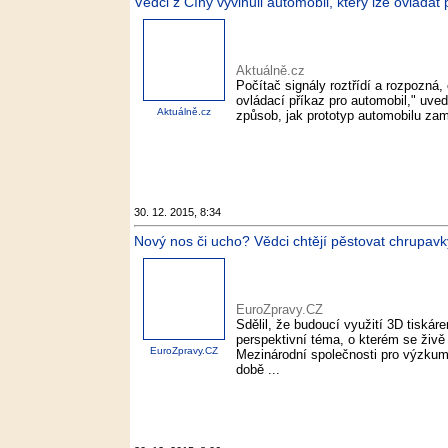
Vědci z Číny vyvinuli automobil, který lze ovládat 
Aktuálně.cz
Počítač signály roztřídí a rozpozná, 
ovládací příkaz pro automobil," uve
Aktuálně.cz
způsob, jak prototyp automobilu zam
30. 12. 2015, 8:34
Nový nos či ucho? Vědci chtějí pěstovat chrupavk
EuroZpravy.CZ
Sdělil, že budoucí využití 3D tiskáre
perspektivní téma, o kterém se živě
EuroZpravy.CZ
Mezinárodní společnosti pro výzku
době ...