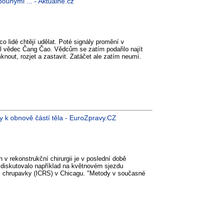
pouhými ... - Aktuálně.cz
co lidé chtějí udělat. Poté signály promění v
dl vědec Čang Čao. Vědcům se zatím podařilo najít
knout, rozjet a zastavit. Zatáčet ale zatím neumí.
y k obnově částí těla - EuroZpravy.CZ
n v rekonstrukční chirurgii je v poslední době
 diskutovalo například na květnovém sjezdu
m chrupavky (ICRS) v Chicagu. "Metody v současné