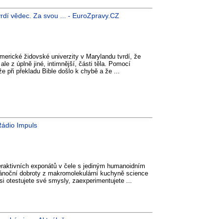
vrdí vědec. Za svou ... - EuroZpravy.CZ
merické židovské univerzity v Marylandu tvrdí, že
le z úplně jiné, intimnější, části těla. Pomocí
že při překladu Bible došlo k chybě a že ...
ádio Impuls
nteraktivních exponátů v čele s jediným humanoidním
ánoční dobroty z makromolekulární kuchyně science
 si otestujete své smysly, zaexperimentujete ...