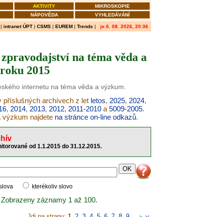
AKTIVITY
MIKROSKOPIE
NÁPOVĚDA
VYHLEDÁVÁNÍ
|
intranet ÚPT
|
CSMS
|
EUREM
|
Trends
|
je 6. 08. 2026, 20:36
zpravodajství na téma věda a
roku 2015
českého internetu na téma věda a výzkum.
 příslušných archívech z let
letos
,
2025
,
2024
,
16
,
2014
,
2013
,
2012
,
2011-2010
a
5009-2005
.
 a výzkum najdete
na stránce on-line odkazů
.
hív
itorované od 1.1.2015 do 31.12.2015.
 slova
kterékoliv slovo
 Zobrazeny záznamy 1 až 100.
Jdi na stranu:
1
,
2
,
3
,
4
,
5
,
6
,
7
,
8
,
9
..
>
>|