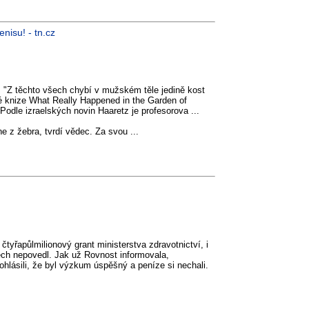
nisu! - tn.cz
"Z těchto všech chybí v mužském těle jedině kost
vé knize What Really Happened in the Garden of
 Podle izraelských novin Haaretz je profesorova ...
e z žebra, tvrdí vědec. Za svou ...
čtyřapůlmilionový grant ministerstva zdravotnictví, i
ech nepovedl. Jak už Rovnost informovala,
ohlásili, že byl výzkum úspěšný a peníze si nechali.