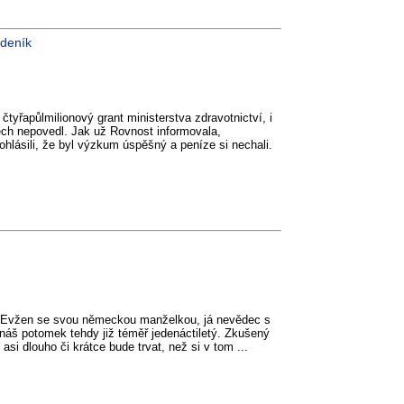
 deník
čtyřapůlmilionový grant ministerstva zdravotnictví, i
ech nepovedl. Jak už Rovnost informovala,
ohlásili, že byl výzkum úspěšný a peníze si nechali.
ec Evžen se svou německou manželkou, já nevědec s
áš potomek tehdy již téměř jedenáctiletý. Zkušený
asi dlouho či krátce bude trvat, než si v tom ...