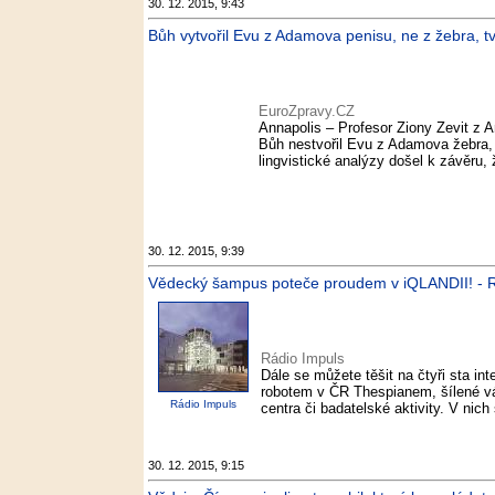
30. 12. 2015, 9:43
Bůh vytvořil Evu z Adamova penisu, ne z žebra, t
EuroZpravy.CZ
Annapolis – Profesor Ziony Zevit z A
Bůh nestvořil Evu z Adamova žebra, a
lingvistické analýzy došel k závěru, 
30. 12. 2015, 9:39
Vědecký šampus poteče proudem v iQLANDII! - R
Rádio Impuls
Dále se můžete těšit na čtyři sta i
robotem v ČR Thespianem, šílené v
Rádio Impuls
centra či badatelské aktivity. V nich
30. 12. 2015, 9:15