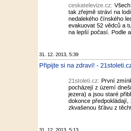
ceskatelevize.cz:
Všech 
tak zřejmě stráví na lodi
nedalekého čínského le
evakuovat 52 vědců a t
na lepší počasí. Podle a
31. 12. 2013, 5:39
Připijte si na zdraví! - 21stoleti.c
21stoleti.cz:
První zmín
pocházejí z území dneš
jezera) a jsou staré při
dokonce předpokládají, že
zkvašenou šťávu z těcht
31. 12. 2013, 5:13