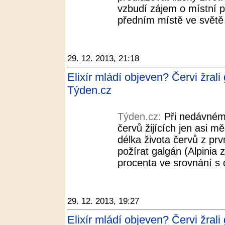
vzbudí zájem o místní po
předním místě ve světě 
29. 12. 2013, 21:18
Elixír mládí objeven? Červi žrali
Týden.cz
Týden.cz:
Při nedávném 
červů žijících jen asi mě
délka života červů z pr
požírat galgán (Alpinia 
procenta ve srovnání s 
29. 12. 2013, 19:27
Elixír mládí objeven? Červi žrali 