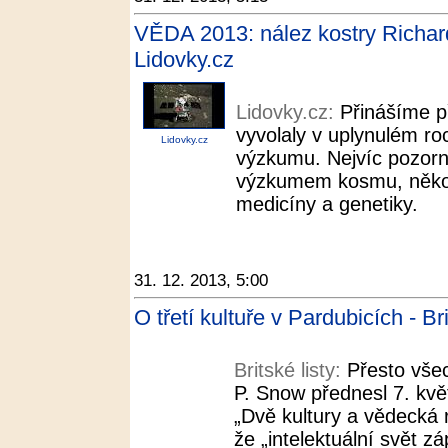
VĚDA 2013: nález kostry Richarda
Lidovky.cz
Lidovky.cz:
Přinášíme př
vyvolaly v uplynulém roc
Lidovky.cz
výzkumu. Nejvíc pozornos
výzkumem kosmu, několik
medicíny a genetiky.
31. 12. 2013, 5:00
O třetí kultuře v Pardubicích - Bri
Britské listy:
Přesto všec
P. Snow přednesl 7. kv
„Dvě kultury a vědecká r
že „intelektuální svět z