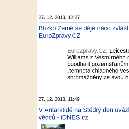
27. 12. 2013, 12:27
Blízko Země se děje něco zvláštní
EuroZpravy.CZ
EuroZpravy.CZ:
Leicest
Williams z Vesmírného c
poodhalil pozemšťanům, 
„temnota chladného ves
shromážděny ze svou hla
27. 12. 2013, 11:49
V Antarktidě na Štědrý den uvázl
vědců - iDNES.cz