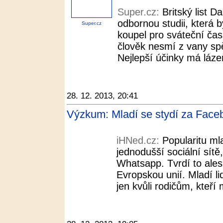
Super.cz:
Britský list D
odbornou studii, která 
Super.cz
koupel pro sváteční čas
člověk nesmí z vany spěc
Nejlepší účinky má lázeň 
28. 12. 2013, 20:41
Výzkum: Mladí se stydí za Face
iHNed.cz:
Popularitu ml
jednodušší sociální sítě
Whatsapp. Tvrdí to ale
Evropskou unií. Mladí li
jen kvůli rodičům, kteří