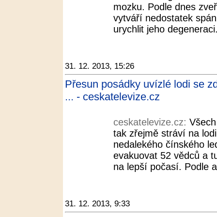
mozku. Podle dnes zveř
vytváří nedostatek spá
urychlit jeho degeneraci
31. 12. 2013, 15:26
Přesun posádky uvízlé lodi se zd
... - ceskatelevize.cz
ceskatelevize.cz:
Všech 
tak zřejmě stráví na lodi
nedalekého čínského le
evakuovat 52 vědců a t
na lepší počasí. Podle a
31. 12. 2013, 9:33