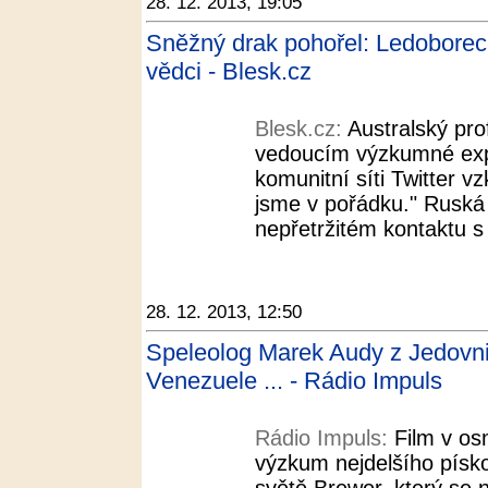
28. 12. 2013, 19:05
Sněžný drak pohořel: Ledoborec 
vědci - Blesk.cz
Blesk.cz:
Australský pro
vedoucím výzkumné expe
komunitní síti Twitter v
jsme v pořádku." Ruská 
nepřetržitém kontaktu s 
28. 12. 2013, 12:50
Speleolog Marek Audy z Jedovnic
Venezuele ... - Rádio Impuls
Rádio Impuls:
Film v os
výzkum nejdelšího písk