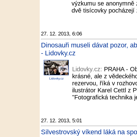
výzkumu se anonymně zú
dvě tisícovky pocházejí
27. 12. 2013, 6:06
Dinosauři museli dávat pozor, aby
- Lidovky.cz
Lidovky.cz:
PRAHA - Ob
krásné, ale z vědeckého
Lidovky.cz
rezervou, říká v rozhov
ilustrátor Karel Cettl z
"Fotografická technika j
27. 12. 2013, 5:01
Silvestrovský víkend láká na sp