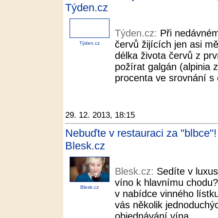
Týden.cz
Týden.cz:
Při nedávném 
červů žijících jen asi m
Týden.cz
délka života červů z pr
požírat galgán (alpinia 
procenta ve srovnání s 
29. 12. 2013, 18:15
Nebuďte v restauraci za "blbce"!
Blesk.cz
Blesk.cz:
Sedíte v luxus
víno k hlavnímu chodu?
Blesk.cz
v nabídce vinného lístk
vás několik jednoduchých
objednávání vína.