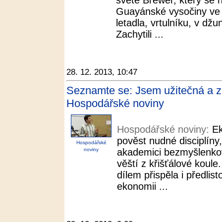
světě Brewer, který se 
Guayánské vysočiny ve 
letadla, vrtulníku, v džu
Zachytili ...
28. 12. 2013, 10:47
Seznamte se: Jsem užitečná a 
Hospodářské noviny
Hospodářské noviny:
E
pověst nudné disciplíny,
Hospodářské
noviny
akademici bezmyšlenkov
věští z křišťálové koul
dílem přispěla i předli
ekonomii ...