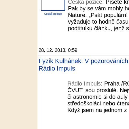
Česká pozice:
Píšete k
Pak by se vám mohly hod
Nature. „Psát populární 
Česká pozice
vyžaduje to hodně času –
podtitulku článku, jenž 
28. 12. 2013, 0:59
Fyzik Kulhánek: V pozorováních n
Rádio Impuls
Rádio Impuls:
Praha /R
ČVUT jsou proslulé. Nej
či astronomie si do auly
středoškoláci nebo čten
Když jsem na jednom z n