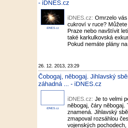
- iDNES.cz
iDNES.cz:
Omrzelo vás
cukroví v ruce? Můžete
iDNES.cz
Praze nebo navštívit let
také karkulkovská exkurz
Pokud nemáte plány na S
26. 12. 2013, 23:29
Čobogaj, něbogaj. Jihlavský sběr
záhadná ... - iDNES.cz
iDNES.cz:
Je to velmi 
něbogaj, čáry něbogaj. 
iDNES.cz
znamená. Jihlavský sbě
zmapoval rozsáhlou čes
vojenských pochodech, k