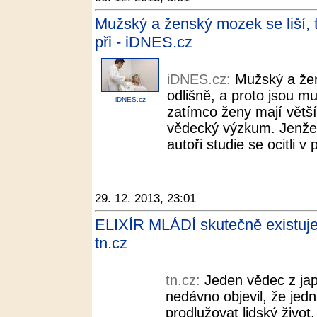
Mužský a ženský mozek se liší, t
při - iDNES.cz
iDNES.cz:
Mužský a že
odlišně, a proto jsou m
iDNES.cz
zatímco ženy mají větší s
vědecký výzkum. Jenže 
autoři studie se ocitli v
29. 12. 2013, 23:01
ELIXÍR MLÁDÍ skutečně existuje!
tn.cz
tn.cz:
Jeden vědec z ja
nedávno objevil, že jed
prodlužovat lidský život