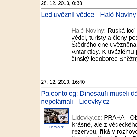
28. 12. 2013, 0:38
Led uvěznil vědce - Haló Noviny
Haló Noviny:
Ruská loď 
vědci, turisty a členy 
Štědrého dne uvězněna 
Antarktidy. K uvázlému pl
čínský ledoborec Sněžný 
27. 12. 2013, 16:40
Paleontolog: Dinosauři museli dá
nepolámali - Lidovky.cz
Lidovky.cz:
PRAHA - Ob
krásné, ale z vědeckého
Lidovky.cz
rezervou, říká v rozhov