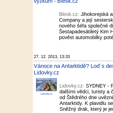
výzkum - Blesk.cz
Blesk.cz:
Jihokorejská 
Company a její sestersk
nového šéfa společné d
Šestapadesátiletý Kim H
pověst automobilky poté
27. 12. 2013, 13:33
Vánoce na Antarktidě? Loď s des
Lidovky.cz
Lidovky.cz:
SYDNEY - Ru
dalšími vědci, turisty 
Lidovky.cz
od Štědrého dne uvězně
Antarktidy. K plavidlu se
Sněžný drak, který je jed