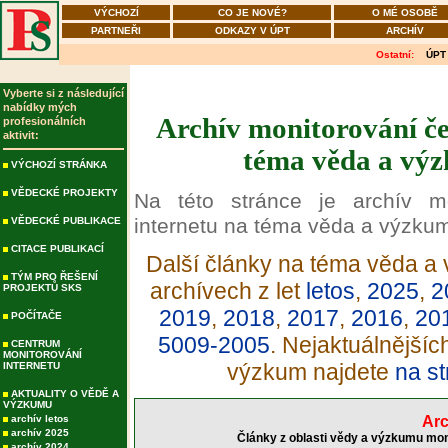
VÝCHOZÍ
CO JE NOVÉ?
O MÉ OSOBĚ
PARTNEŘI
ODKAZY V ÚPT
ARCHÍV
Ostatní:
ÚPT
Vyberte si z následující
nabídky mých
Archív monitorování če
profesionálních
aktivit:
téma věda a výz
VÝCHOZÍ STRÁNKA
VĚDECKÉ PROJEKTY
Na této stránce je archív m
internetu na téma věda a výzku
VĚDECKÉ PUBLIKACE
CITACE PUBLIKACÍ
Další články na téma věda a 
TÝM PRO ŘEŠENÍ
archívech z let
letos
,
2025
,
2
PROJEKTŮ SKS
2019
,
2018
,
2017
,
2016
,
20
POČÍTAČE
5009-2005
. Nejaktuálnější
CENTRUM
MONITOROVÁNÍ
výzkum najdete
na st
INTERNETU
AKTUALITY O VĚDĚ A
VÝZKUMU
archív letos
Arc
archív 2025
Články z oblasti vědy a výzkumu mon
archív 2024