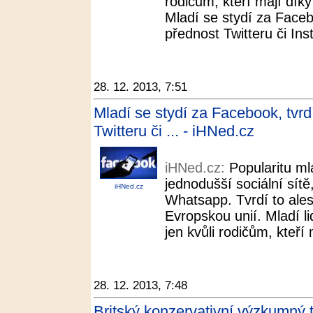
rodičům, kteří mají dík
Mladí se stydí za Faceb
přednost Twitteru či In
28. 12. 2013, 7:51
Mladí se stydí za Facebook, tvr
Twitteru či ... - iHNed.cz
iHNed.cz:
Popularitu ml
jednodušší sociální sítě
iHNed.cz
Whatsapp. Tvrdí to ale
Evropskou unií. Mladí li
jen kvůli rodičům, kteří
28. 12. 2013, 7:48
Britský konzervativní výzkumný