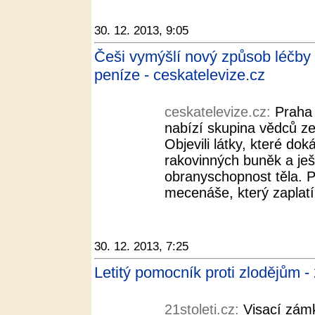
30. 12. 2013, 9:05
Češi vymýšlí nový způsob léčby 
peníze - ceskatelevize.cz
ceskatelevize.cz:
Praha 
nabízí skupina vědců z
Objevili látky, které do
rakovinných buněk a ješt
obranyschopnost těla. 
mecenáše, který zaplatí 
30. 12. 2013, 7:25
Letitý pomocník proti zlodějům - 
21stoleti.cz:
Visací zámk