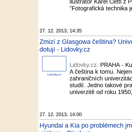
ilustrátor Karel Cettl z
"Fotografická technika j
27. 12. 2013, 14:35
Zmizí z Glasgowa čeština? Unive
dotují - Lidovky.cz
Lidovky.cz:
PRAHA - Kun
A čeština k tomu. Neje
Lidovky.cz
zahraničních univerzitá
studií. Jedno takové pr
univerzitě od roku 1950,
27. 12. 2013, 14:00
Hyundai a Kia po problémech jm