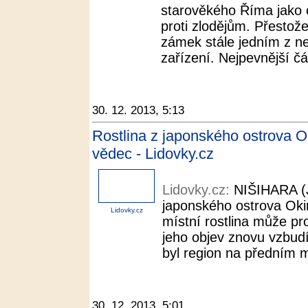
starověkého Říma jako
proti zlodějům. Přestože 
zámek stále jedním z ne
zařízení. Nejpevnější čás
30. 12. 2013, 5:13
Rostlina z japonského ostrova Ok
vědec - Lidovky.cz
Lidovky.cz:
NIŠIHARA (
japonského ostrova Oki
Lidovky.cz
místní rostlina může pro
jeho objev znovu vzbudí
byl region na předním mí
30. 12. 2013, 5:01