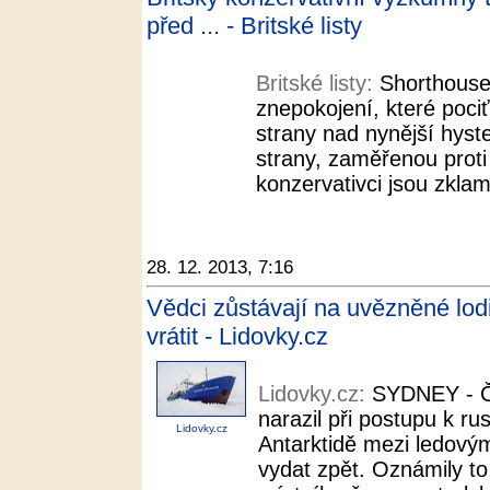
před ... - Britské listy
Britské listy:
Shorthouse
znepokojení, které pociť
strany nad nynější hyste
strany, zaměřenou proti
konzervativci jsou zklam
28. 12. 2013, 7:16
Vědci zůstávají na uvězněné lod
vrátit - Lidovky.cz
Lidovky.cz:
SYDNEY - Č
narazil při postupu k r
Lidovky.cz
Antarktidě mezi ledovým
vydat zpět. Oznámily t