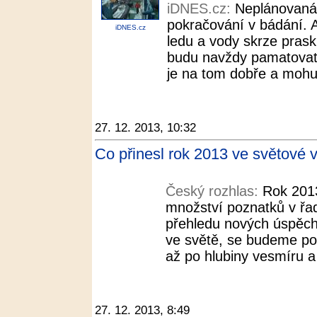
iDNES.cz:
Neplánovaná 
pokračování v bádání. Ak
iDNES.cz
ledu a vody skrze praskl
budu navždy pamatovat, t
je na tom dobře a mohu ř
27. 12. 2013, 10:32
Co přinesl rok 2013 ve světové 
Český rozhlas:
Rok 2013
množství poznatků v řa
přehledu nových úspěchů
ve světě, se budeme po
až po hlubiny vesmíru a 
27. 12. 2013, 8:49