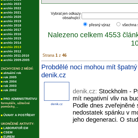
archív 2023
archív 2022
archív 2021
Vybrat jen odkazy
archív 2020
obsahující:
archív 2019
přesný výraz
všechna
archív 2018
archív 2017
Nalezeno celkem 4553 člán
archív 2016
archív 2015
10
archív 2014
archív 2013
archív 2012
Strana
1
z
46
archív 2011-2010
archív 2009-2005
Probdělé noci mohou mít špatný v
ZACHYCENO Z MÉDIÍ:
aktuální rok
denik.cz
rok 2005
rok 2004
rok 2003
denik.cz:
Stockholm - P
rok 2002
mít negativní vliv na b
PRO ADMINISTRATIVU
formuláře, užitečné
Podle dnes zveřejněné 
denik.cz
pomůcky, ..
nedostatek spánku v moz
ÚVAHY A POSTŘEHY
jeho degeneraci. O studi
UKONČENÉ AKTIVITY:
LABORATOŘ EM
CSEM
EUREM