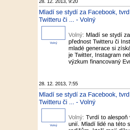
28. 12. 2013, 9:20
Mladí se stydí za Facebook, tvr
Twitteru či ... - Volný
Volný:
Mladí se stydí z
přednost Twitteru či In
Volný
mladé generace si získáv
je Twitter, Instagram n
výzkum financovaný Evr
28. 12. 2013, 7:55
Mladí se stydí za Facebook, tvr
Twitteru či ... - Volný
Volný:
Tvrdí to alespo
unií. Mladí lidé na této 
Volný