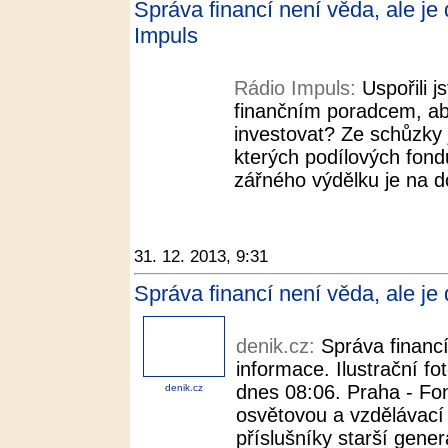
Správa financí není věda, ale je
Impuls
Rádio Impuls:
Uspořili j
finančním poradcem, ab
investovat? Ze schůzky 
kterých podílových fondů
zářného výdělku je na 
31. 12. 2013, 9:31
Správa financí není věda, ale je
denik.cz:
Správa financí
informace. Ilustrační f
dnes 08:06. Praha - Fon
denik.cz
osvětovou a vzdělávac
příslušníky starší generac