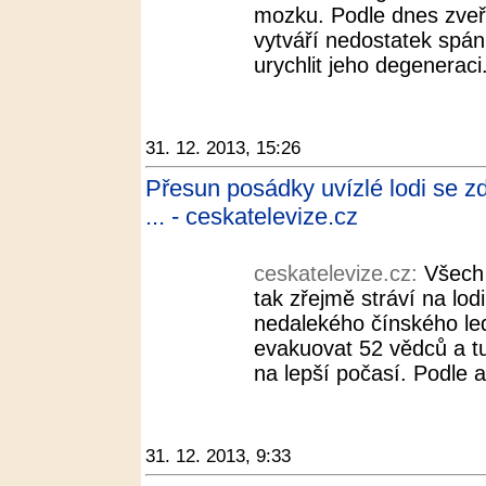
mozku. Podle dnes zveř
vytváří nedostatek spá
urychlit jeho degeneraci
31. 12. 2013, 15:26
Přesun posádky uvízlé lodi se zd
... - ceskatelevize.cz
ceskatelevize.cz:
Všech 
tak zřejmě stráví na lodi
nedalekého čínského le
evakuovat 52 vědců a t
na lepší počasí. Podle a
31. 12. 2013, 9:33