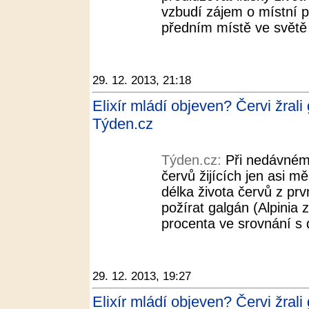
vzbudí zájem o místní po
předním místě ve světě 
29. 12. 2013, 21:18
Elixír mládí objeven? Červi žrali
Týden.cz
Týden.cz:
Při nedávném 
červů žijících jen asi mě
délka života červů z pr
požírat galgán (Alpinia 
procenta ve srovnání s 
29. 12. 2013, 19:27
Elixír mládí objeven? Červi žrali 