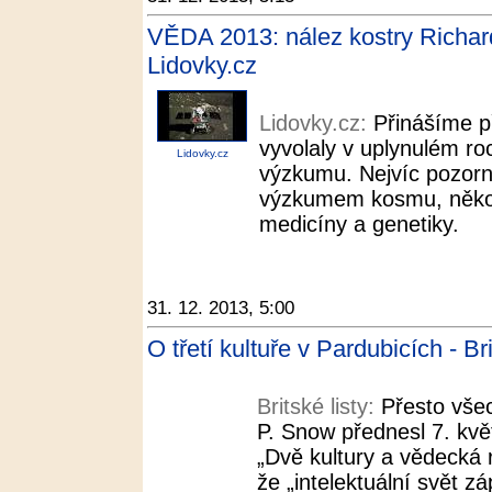
VĚDA 2013: nález kostry Richarda
Lidovky.cz
Lidovky.cz:
Přinášíme př
vyvolaly v uplynulém roc
Lidovky.cz
výzkumu. Nejvíc pozornos
výzkumem kosmu, několik
medicíny a genetiky.
31. 12. 2013, 5:00
O třetí kultuře v Pardubicích - Bri
Britské listy:
Přesto všec
P. Snow přednesl 7. kv
„Dvě kultury a vědecká r
že „intelektuální svět z