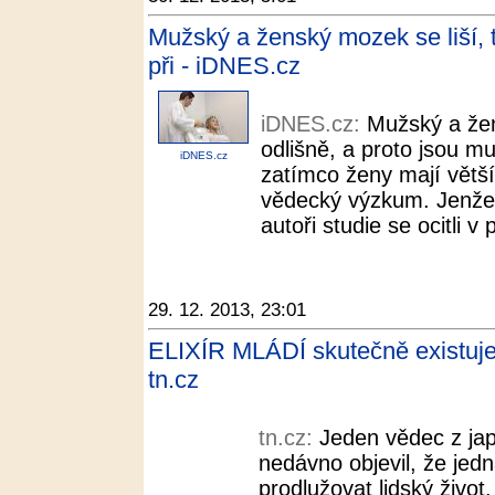
Mužský a ženský mozek se liší, t
při - iDNES.cz
iDNES.cz:
Mužský a že
odlišně, a proto jsou m
iDNES.cz
zatímco ženy mají větší s
vědecký výzkum. Jenže 
autoři studie se ocitli v
29. 12. 2013, 23:01
ELIXÍR MLÁDÍ skutečně existuje!
tn.cz
tn.cz:
Jeden vědec z ja
nedávno objevil, že jed
prodlužovat lidský život