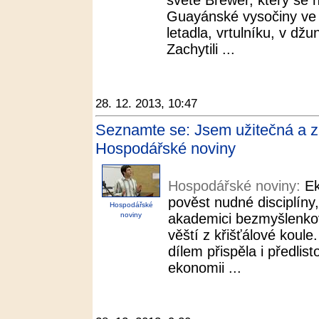
světě Brewer, který se 
Guayánské vysočiny ve 
letadla, vrtulníku, v džu
Zachytili ...
28. 12. 2013, 10:47
Seznamte se: Jsem užitečná a 
Hospodářské noviny
Hospodářské noviny:
E
pověst nudné disciplíny,
Hospodářské
noviny
akademici bezmyšlenkov
věští z křišťálové koul
dílem přispěla i předli
ekonomii ...