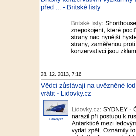
před ... - Britské listy
Britské listy:
Shorthouse
znepokojení, které pociť
strany nad nynější hyste
strany, zaměřenou proti
konzervativci jsou zklam
28. 12. 2013, 7:16
Vědci zůstávají na uvězněné lod
vrátit - Lidovky.cz
Lidovky.cz:
SYDNEY - Č
narazil při postupu k r
Lidovky.cz
Antarktidě mezi ledovým
vydat zpět. Oznámily t