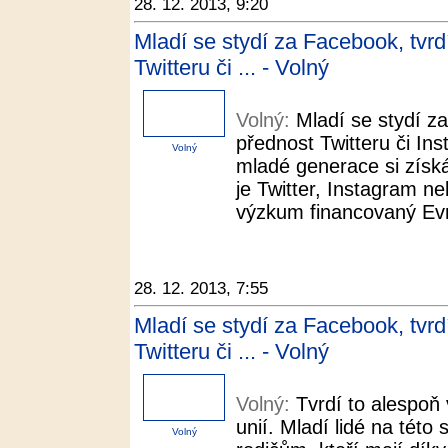
28. 12. 2013, 9:20
Mladí se stydí za Facebook, tvr
Twitteru či ... - Volný
Volný:
Mladí se stydí z
přednost Twitteru či In
Volný
mladé generace si získáv
je Twitter, Instagram n
výzkum financovaný Evr
28. 12. 2013, 7:55
Mladí se stydí za Facebook, tvr
Twitteru či ... - Volný
Volný:
Tvrdí to alespo
unií. Mladí lidé na této 
Volný