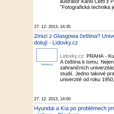
ilustrátor Karel Cettl z
"Fotografická technika j
27. 12. 2013, 14:35
Zmizí z Glasgowa čeština? Unive
dotují - Lidovky.cz
Lidovky.cz:
PRAHA - Kun
A čeština k tomu. Neje
Lidovky.cz
zahraničních univerzitá
studií. Jedno takové pr
univerzitě od roku 1950,
27. 12. 2013, 14:00
Hyundai a Kia po problémech jm