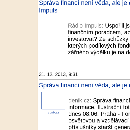
Správa financí není věda, ale je
Impuls
Rádio Impuls:
Uspořili j
finančním poradcem, ab
investovat? Ze schůzky 
kterých podílových fondů
zářného výdělku je na 
31. 12. 2013, 9:31
Správa financí není věda, ale je
denik.cz:
Správa financí
informace. Ilustrační f
dnes 08:06. Praha - Fon
denik.cz
osvětovou a vzdělávac
příslušníky starší generac