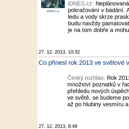
iDNES.cz:
Neplánovaná 
pokračování v bádání. Ak
iDNES.cz
ledu a vody skrze praskl
budu navždy pamatovat, t
je na tom dobře a mohu ř
27. 12. 2013, 10:32
Co přinesl rok 2013 ve světové 
Český rozhlas:
Rok 2013
množství poznatků v řa
přehledu nových úspěchů
ve světě, se budeme po
až po hlubiny vesmíru a 
27. 12. 2013, 8:49