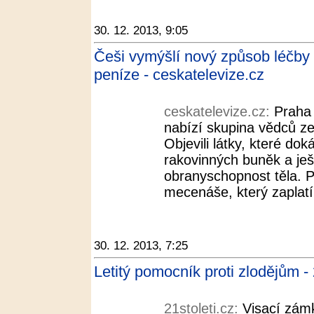
30. 12. 2013, 9:05
Češi vymýšlí nový způsob léčby 
peníze - ceskatelevize.cz
ceskatelevize.cz:
Praha 
nabízí skupina vědců z
Objevili látky, které do
rakovinných buněk a ješt
obranyschopnost těla. 
mecenáše, který zaplatí 
30. 12. 2013, 7:25
Letitý pomocník proti zlodějům - 
21stoleti.cz:
Visací zámk