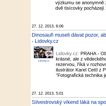
výzkumu se anonymně zú
dvě tisícovky pocházejí
27. 12. 2013, 6:06
Dinosauři museli dávat pozor, aby
- Lidovky.cz
Lidovky.cz:
PRAHA - Ob
krásné, ale z vědeckého
Lidovky.cz
rezervou, říká v rozhov
ilustrátor Karel Cettl z
"Fotografická technika j
27. 12. 2013, 5:01
Silvestrovský víkend láká na sp