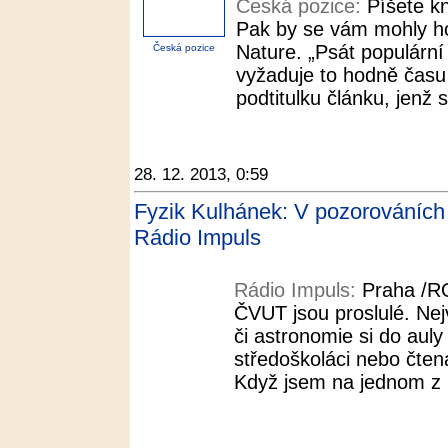
Česká pozice:
Píšete k
Pak by se vám mohly hod
Nature. „Psát populární 
Česká pozice
vyžaduje to hodně času –
podtitulku článku, jenž 
28. 12. 2013, 0:59
Fyzik Kulhánek: V pozorováních n
Rádio Impuls
Rádio Impuls:
Praha /R
ČVUT jsou proslulé. Nej
či astronomie si do auly
středoškoláci nebo čten
Když jsem na jednom z n