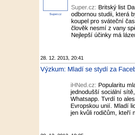
Super.cz:
Britský list D
odbornou studii, která 
Super.cz
koupel pro sváteční čas
člověk nesmí z vany spěc
Nejlepší účinky má lázeň 
28. 12. 2013, 20:41
Výzkum: Mladí se stydí za Face
iHNed.cz:
Popularitu ml
jednodušší sociální sítě
Whatsapp. Tvrdí to ale
Evropskou unií. Mladí li
jen kvůli rodičům, kteří