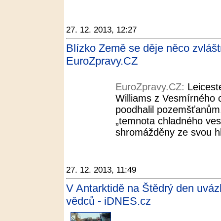
27. 12. 2013, 12:27
Blízko Země se děje něco zvláštní
EuroZpravy.CZ
EuroZpravy.CZ:
Leicest
Williams z Vesmírného c
poodhalil pozemšťanům, 
„temnota chladného ves
shromážděny ze svou hla
27. 12. 2013, 11:49
V Antarktidě na Štědrý den uvázl
vědců - iDNES.cz