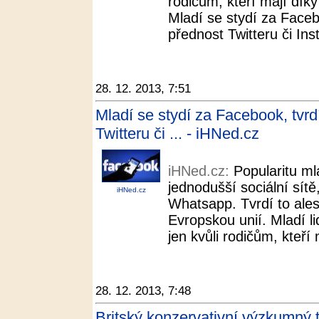
rodičům, kteří mají dík
Mladí se stydí za Faceb
přednost Twitteru či In
28. 12. 2013, 7:51
Mladí se stydí za Facebook, tvr
Twitteru či ... - iHNed.cz
iHNed.cz:
Popularitu ml
jednodušší sociální sítě
iHNed.cz
Whatsapp. Tvrdí to ale
Evropskou unií. Mladí li
jen kvůli rodičům, kteří
28. 12. 2013, 7:48
Britský konzervativní výzkumný