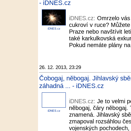
- iDNES.cz
iDNES.cz:
Omrzelo vás
cukroví v ruce? Můžete
iDNES.cz
Praze nebo navštívit let
také karkulkovská exkurz
Pokud nemáte plány na S
26. 12. 2013, 23:29
Čobogaj, něbogaj. Jihlavský sběr
záhadná ... - iDNES.cz
iDNES.cz:
Je to velmi 
něbogaj, čáry něbogaj. 
iDNES.cz
znamená. Jihlavský sbě
zmapoval rozsáhlou čes
vojenských pochodech, k