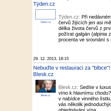
Týden.cz
Týden.cz:
Při nedávném 
červů žijících jen asi m
Týden.cz
délka života červů z pr
požírat galgán (alpinia 
procenta ve srovnání s 
29. 12. 2013, 18:15
Nebuďte v restauraci za "blbce"!
Blesk.cz
Blesk.cz:
Sedíte v luxus
víno k hlavnímu chodu?
Blesk.cz
v nabídce vinného lístk
vás několik jednoduchých
objednávání vína.