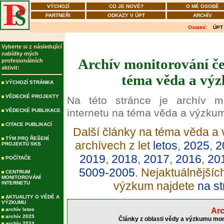
VÝCHOZÍ
CO JE NOVÉ?
O MÉ OSOBĚ
PARTNEŘI
ODKAZY V ÚPT
ARCHÍV
Ostatní:
ÚPT
Vyberte si z následující
nabídky mých
Archív monitorování če
profesionálních
aktivit:
téma věda a výz
VÝCHOZÍ STRÁNKA
VĚDECKÉ PROJEKTY
Na této stránce je archív m
internetu na téma věda a výzku
VĚDECKÉ PUBLIKACE
CITACE PUBLIKACÍ
Další články na téma věda a 
TÝM PRO ŘEŠENÍ
archívech z let
letos
,
2025
,
2
PROJEKTŮ SKS
2019
,
2018
,
2017
,
2016
,
20
POČÍTAČE
5009-2005
. Nejaktuálnější
CENTRUM
MONITOROVÁNÍ
výzkum najdete
na st
INTERNETU
AKTUALITY O VĚDĚ A
VÝZKUMU
archív letos
Arc
archív 2025
Články z oblasti vědy a výzkumu mon
archív 2024