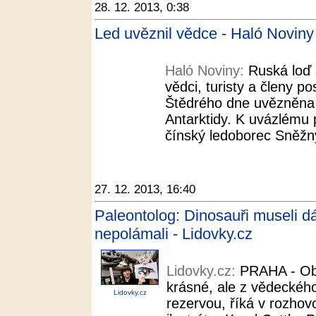
28. 12. 2013, 0:38
Led uvěznil vědce - Haló Noviny
Haló Noviny:
Ruská loď 
vědci, turisty a členy 
Štědrého dne uvězněna 
Antarktidy. K uvázlému pl
čínský ledoborec Sněžný 
27. 12. 2013, 16:40
Paleontolog: Dinosauři museli dá
nepolámali - Lidovky.cz
Lidovky.cz:
PRAHA - Ob
krásné, ale z vědeckého
Lidovky.cz
rezervou, říká v rozhov