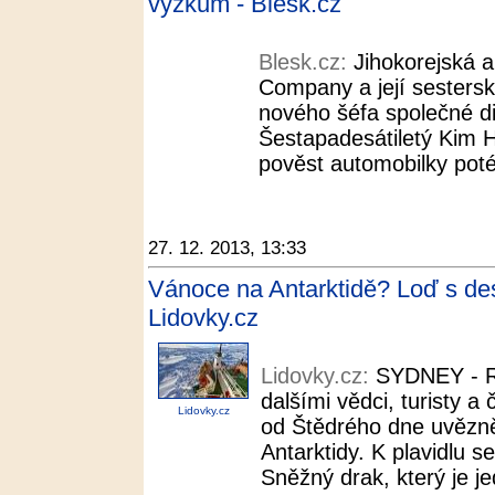
výzkum - Blesk.cz
Blesk.cz:
Jihokorejská 
Company a její sestersk
nového šéfa společné d
Šestapadesátiletý Kim H
pověst automobilky poté
27. 12. 2013, 13:33
Vánoce na Antarktidě? Loď s des
Lidovky.cz
Lidovky.cz:
SYDNEY - Ru
dalšími vědci, turisty 
Lidovky.cz
od Štědrého dne uvězně
Antarktidy. K plavidlu se
Sněžný drak, který je jed