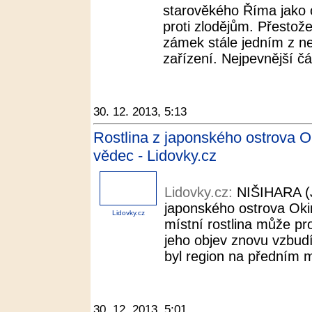
starověkého Říma jako
proti zlodějům. Přestože 
zámek stále jedním z ne
zařízení. Nejpevnější čás
30. 12. 2013, 5:13
Rostlina z japonského ostrova Ok
vědec - Lidovky.cz
Lidovky.cz:
NIŠIHARA (
japonského ostrova Oki
Lidovky.cz
místní rostlina může pro
jeho objev znovu vzbudí
byl region na předním mí
30. 12. 2013, 5:01