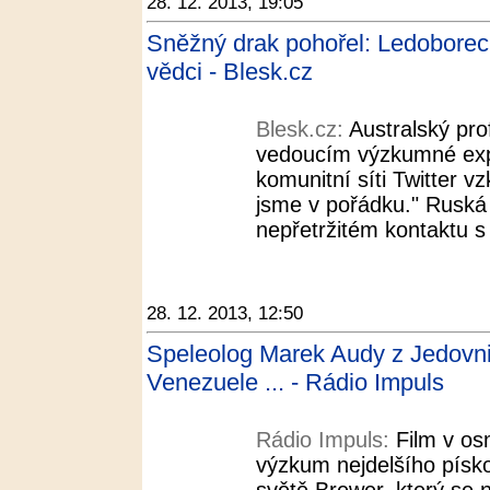
28. 12. 2013, 19:05
Sněžný drak pohořel: Ledoborec 
vědci - Blesk.cz
Blesk.cz:
Australský pro
vedoucím výzkumné expe
komunitní síti Twitter v
jsme v pořádku." Ruská 
nepřetržitém kontaktu s 
28. 12. 2013, 12:50
Speleolog Marek Audy z Jedovnic
Venezuele ... - Rádio Impuls
Rádio Impuls:
Film v os
výzkum nejdelšího písk