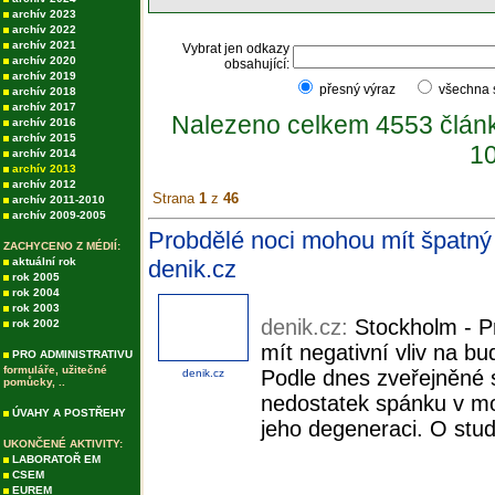
archív 2023
archív 2022
archív 2021
Vybrat jen odkazy
archív 2020
obsahující:
archív 2019
přesný výraz
všechna
archív 2018
archív 2017
Nalezeno celkem 4553 člán
archív 2016
archív 2015
10
archív 2014
archív 2013
archív 2012
Strana
1
z
46
archív 2011-2010
archív 2009-2005
Probdělé noci mohou mít špatný v
ZACHYCENO Z MÉDIÍ:
aktuální rok
denik.cz
rok 2005
rok 2004
rok 2003
denik.cz:
Stockholm - P
rok 2002
mít negativní vliv na b
PRO ADMINISTRATIVU
formuláře, užitečné
Podle dnes zveřejněné 
denik.cz
pomůcky, ..
nedostatek spánku v moz
ÚVAHY A POSTŘEHY
jeho degeneraci. O studi
UKONČENÉ AKTIVITY:
LABORATOŘ EM
CSEM
EUREM