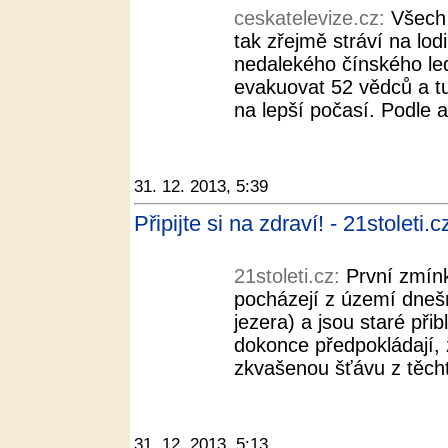
ceskatelevize.cz:
Všech 
tak zřejmě stráví na lodi
nedalekého čínského le
evakuovat 52 vědců a t
na lepší počasí. Podle a
31. 12. 2013, 5:39
Připijte si na zdraví! - 21stoleti.c
21stoleti.cz:
První zmín
pocházejí z území dneš
jezera) a jsou staré při
dokonce předpokládají, že
zkvašenou šťávu z těcht
31. 12. 2013, 5:13