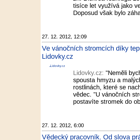
tisíce let využívá jako v
Doposud však bylo záha
27. 12. 2012, 12:09
Ve vánočních stromcích díky tepl
Lidovky.cz
Lidovky.cz
Lidovky.cz:
"Neměli byc
spousta hmyzu a malých 
rostlinách, které se nac
vědec. "U vánočních str
postavíte stromek do ob
27. 12. 2012, 6:00
Vědecký pracovník. Od slova pr