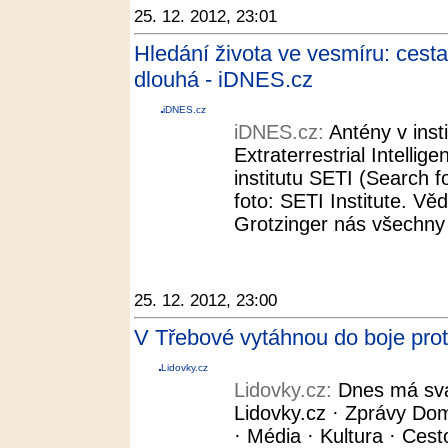
25. 12. 2012, 23:01
Hledání života ve vesmíru: ce
dlouhá - iDNES.cz
iDNES.cz
iDNES.cz:
Antény v inst
Extraterrestrial Intellige
institutu SETI (Search fo
foto: SETI Institute. Vě
Grotzinger nás všechny 
25. 12. 2012, 23:00
V Třebové vytáhnou do boje prot
Lidovky.cz
Lidovky.cz:
Dnes má svá
Lidovky.cz · Zprávy Dom
· Média · Kultura · Cest