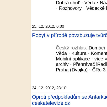
Dobrá chuť · Věda · Názo
· Rozhovory · Vědecké b
25. 12. 2012, 6:00
Pobyt v přírodě povzbuzuje tvůrč
Český rozhlas:
Domácí ·
Věda · Kultura · Koment
Mobilní aplikace · více »
archiv · Přehrávač iRad
Praha (Dvojka) · ČRo 3 -
24. 12. 2012, 23:10
Oproti předpokladům se Antarktida
ceskatelevize.cz