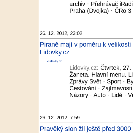
archiv · Přehrávač iRad
Praha (Dvojka) · ČRo 3 -
26. 12. 2012, 23:02
Piraně mají v poměru k velikosti s
Lidovky.cz
Lidovky.cz
Lidovky.cz:
Čtvrtek, 27
Žaneta. Hlavní menu. L
Zprávy Svět · Sport · By
Cestování · Zajímavosti
Názory · Auto · Lidé · V
26. 12. 2012, 7:59
Pravěký slon žil ještě před 3000 