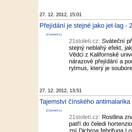
27. 12. 2012, 15:01
Přejídání je stejné jako jet-lag - 
21stoleti.cz
21stoleti.cz:
Sváteční p
stejný neblahý efekt, j
Vědci z Kalifornské unive
nárazové přejídání a po
rytmus, který je soubore
27. 12. 2012, 13:51
Tajemství čínského antimalarika 
21stoleti.cz
21stoleti.cz:
Rostlina z
patří do čeledi hortenzi
zní Dichroa febrifuga Lo