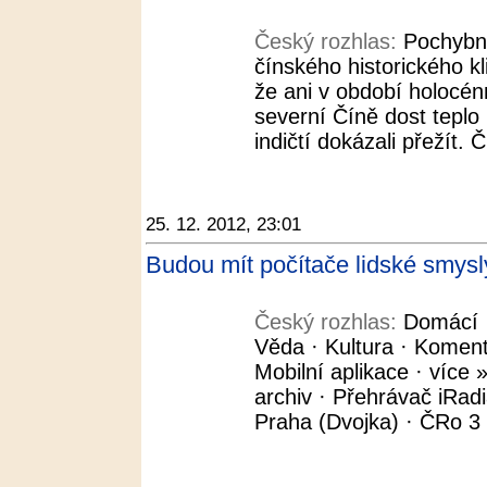
Český rozhlas:
Pochybno
čínského historického k
že ani v období holocén
severní Číně dost teplo 
indičtí dokázali přežít. Č
25. 12. 2012, 23:01
Budou mít počítače lidské smysl
Český rozhlas:
Domácí ·
Věda · Kultura · Koment
Mobilní aplikace · více »
archiv · Přehrávač iRad
Praha (Dvojka) · ČRo 3 -