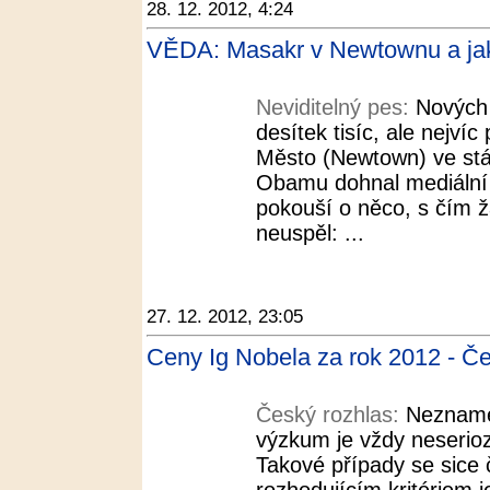
28. 12. 2012, 4:24
VĚDA: Masakr v Newtownu a jak t
Neviditelný pes:
Nových 
desítek tisíc, ale nejví
Město (Newtown) ve stá
Obamu dohnal mediální 
pokouší o něco, s čím 
neuspěl: ...
27. 12. 2012, 23:05
Ceny Ig Nobela za rok 2012 - Če
Český rozhlas:
Nezname
výzkum je vždy neserio
Takové případy se sice 