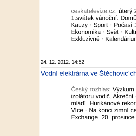
ceskatelevize.cz:
úterý 
1.svátek vánoční. Domů 
Kauzy · Sport · Počasí 
Ekonomika · Svět · Kult
Exkluzivně · Kalendáriu
24. 12. 2012, 14:52
Vodní elektrárna ve Štěchovicíc
Český rozhlas:
Výzkum č
izolátoru vodič. Akreční
mládí. Hurikánové rekor
Více · Na konci zimní ce
Exchange. 20. prosince 