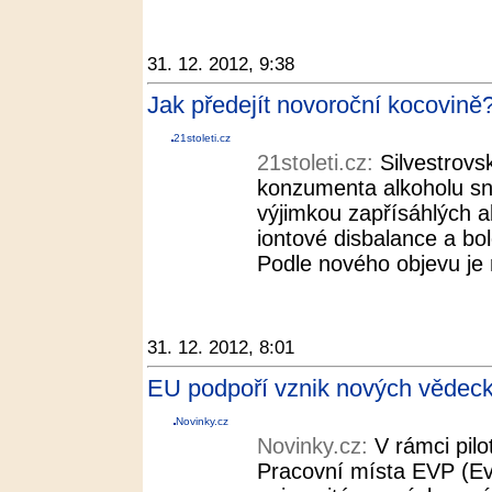
31. 12. 2012, 9:38
Jak předejít novoroční kocovině?
21stoleti.cz
21stoleti.cz:
Silvestrovs
konzumenta alkoholu sna
výjimkou zapřísáhlých a
iontové disbalance a bol
Podle nového objevu je 
31. 12. 2012, 8:01
EU podpoří vznik nových vědeck
Novinky.cz
Novinky.cz:
V rámci pil
Pracovní místa EVP (E