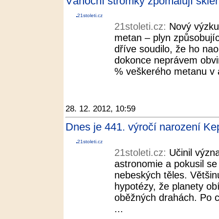
Vánoční stromky zpomalují sklení
21stoleti.cz
21stoleti.cz:
Nový výzkum
metan – plyn způsobujíc
dříve soudilo, že ho nao
dokonce neprávem obvin
% veškerého metanu v at
28. 12. 2012, 10:59
Dnes je 441. výročí narození Kepl
21stoleti.cz
21stoleti.cz:
Učinil význ
astronomie a pokusil se
nebeských těles. Většin
hypotézy, že planety ob
oběžných drahách. Po c
...