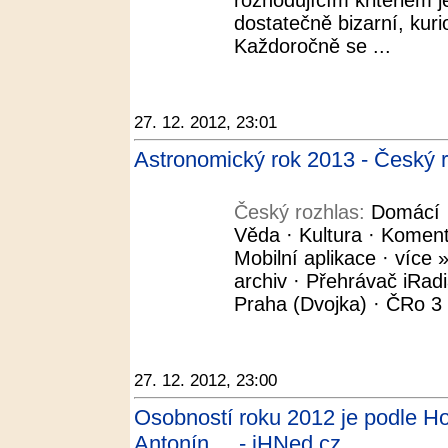
rozhodujícím kritériem j
dostatečně bizarní, kuri
Každoročně se ...
27. 12. 2012, 23:01
Astronomický rok 2013 - Český 
Český rozhlas:
Domácí ·
Věda · Kultura · Koment
Mobilní aplikace · více »
archiv · Přehrávač iRad
Praha (Dvojka) · ČRo 3 -
27. 12. 2012, 23:00
Osobností roku 2012 je podle H
Antonín ... - iHNed.cz