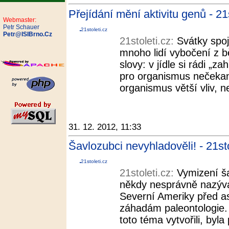
Přejídání mění aktivitu genů - 21s
Webmaster:
Petr Schauer
21stoleti.cz
Petr@ISIBrno.Cz
21stoleti.cz:
Svátky spo
mnoho lidí vybočení z b
slovy: v jídle si rádi „
pro organismus nečekan
organismus větší vliv, n
31. 12. 2012, 11:33
Šavlozubci nevyhladověli! - 21sto
21stoleti.cz
21stoleti.cz:
Vymizení š
někdy nesprávně nazýva
Severní Ameriky před asi
záhadám paleontologie. 
toto téma vytvořili, byla