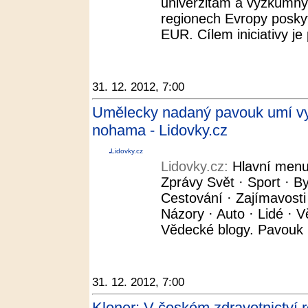
univerzitám a výzkumný
regionech Evropy poskyt
EUR. Cílem iniciativy je p
31. 12. 2012, 7:00
Umělecky nadaný pavouk umí vytv
nohama - Lidovky.cz
Lidovky.cz
Lidovky.cz:
Hlavní menu
Zprávy Svět · Sport · By
Cestování · Zajímavosti
Názory · Auto · Lidé · V
Vědecké blogy. Pavouk (i
31. 12. 2012, 7:00
Klener: V českém zdravotnictví 