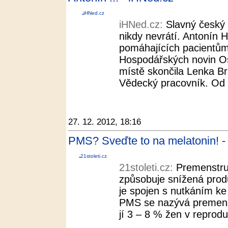
iHNed.cz
iHNed.cz:
Slavný český 
nikdy nevrátí. Antonín H
pomáhajících pacientům 
Hospodářských novin O
místě skončila Lenka Bra
Vědecký pracovník. Od 
27. 12. 2012, 18:16
PMS? Sveďte to na melatonin! - 
21stoleti.cz
21stoleti.cz:
Premenstru
způsobuje snížená prod
je spojen s nutkáním ke
PMS se nazývá premenst
jí 3 – 8 % žen v reprod