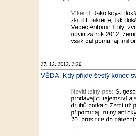
Víkend:
Jako kdysi doká
zkrotit bakterie, tak dok
Vědec Antonín Holý, zv
novin za rok 2012, zemř
však dál pomáhají milio
27. 12. 2012, 2:29
VĚDA: Kdy přijde šestý konec sv
Neviditelný pes:
Sugesce
prodávající tajemství a
druhů potkalo Zemi už p
připomínají ruiny antic
20. prosince do páteční
...