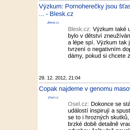
Výzkum: Pornoherečky jsou šťast
... - Blesk.cz
Blesk.cz
Blesk.cz:
Výzkum také u
bylo v dětství zneužívá
a lépe spí. Výzkum tak 
tvrzení o negativním d
dámy, pokud si chcete zl
29. 12. 2012, 21:04
Copak najdeme v genomu masov
Osel.cz
Osel.cz:
Dokonce se stá
událostí inspirují a spus
se to i hrozných skutků
brzké době detailně vr