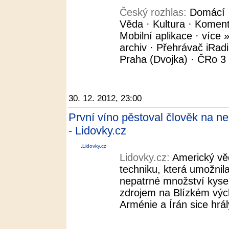
Český rozhlas:
Domácí ·
Věda · Kultura · Koment
Mobilní aplikace · více »
archiv · Přehrávač iRad
Praha (Dvojka) · ČRo 3 -
30. 12. 2012, 23:00
První víno pěstoval člověk na n
- Lidovky.cz
Lidovky.cz
Lidovky.cz:
Americký věd
techniku, která umožnila
nepatrné množství kyse
zdrojem na Blízkém výc
Arménie a Írán sice hrály