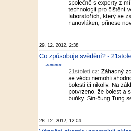
společně s experty z mí
technologií pro čištění
laboratořích, který se z
nanovláken, přinese nové
29. 12. 2012, 2:38
Co způsobuje svědění? - 21stole
21stoleti.cz
21stoleti.cz:
Záhadný zd
se vědci nemohli shodno
bolesti či nikoliv. Na z
potvrzeno, že bolest a s
buňky. Sin-čung Tung se
28. 12. 2012, 12:04