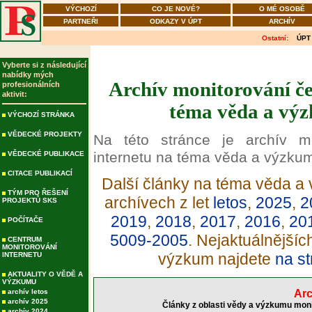
VÝCHOZÍ
CO JE NOVÉ?
O MÉ OSOBĚ
PARTNEŘI
ODKAZY V ÚPT
ARCHÍV
Ostatní:
ÚPT
Vyberte si z následující
nabídky mých
Archív monitorování če
profesionálních
aktivit:
téma věda a výz
VÝCHOZÍ STRÁNKA
VĚDECKÉ PROJEKTY
Na této stránce je archív m
internetu na téma věda a výzku
VĚDECKÉ PUBLIKACE
CITACE PUBLIKACÍ
Další články na téma věda a 
TÝM PRO ŘEŠENÍ
archívech z let
letos
,
2025
,
2
PROJEKTŮ SKS
2019
,
2018
,
2017
,
2016
,
20
POČÍTAČE
5009-2005
. Nejaktuálnější
CENTRUM
MONITOROVÁNÍ
výzkum najdete
na st
INTERNETU
AKTUALITY O VĚDĚ A
VÝZKUMU
archív letos
Arc
archív 2025
Články z oblasti vědy a výzkumu moni
archív 2024