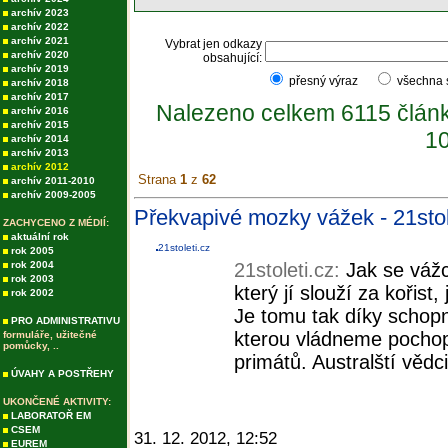
archív 2023
archív 2022
archív 2021
Vybrat jen odkazy
archív 2020
obsahující:
archív 2019
přesný výraz
všechna
archív 2018
archív 2017
Nalezeno celkem 6115 člán
archív 2016
archív 2015
10
archív 2014
archív 2013
archív 2012
Strana
1
z
62
archív 2011-2010
archív 2009-2005
Překvapivé mozky vážek - 21stol
ZACHYCENO Z MÉDIÍ:
aktuální rok
21stoleti.cz
rok 2005
rok 2004
21stoleti.cz:
Jak se vážc
rok 2003
který jí slouží za kořist
rok 2002
Je tomu tak díky schopno
PRO ADMINISTRATIVU
kterou vládneme pochopi
formuláře, užitečné
pomůcky, ..
primátů. Australští vědc
ÚVAHY A POSTŘEHY
UKONČENÉ AKTIVITY:
LABORATOŘ EM
CSEM
31. 12. 2012, 12:52
EUREM