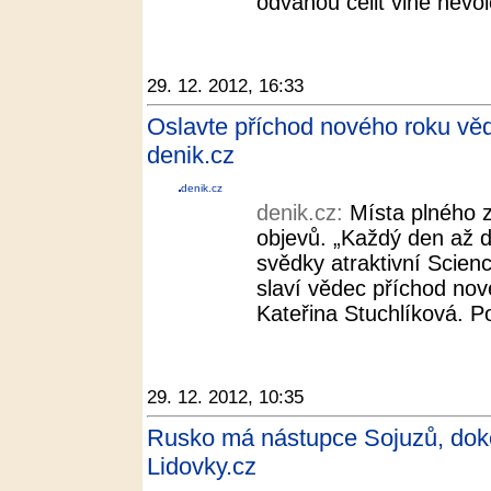
odvahou čelit vlně nevole
29. 12. 2012, 16:33
Oslavte příchod nového roku věd
denik.cz
denik.cz
denik.cz:
Místa plného 
objevů. „Každý den až d
svědky atraktivní Scienc
slaví vědec příchod nov
Kateřina Stuchlíková. P
29. 12. 2012, 10:35
Rusko má nástupce Sojuzů, doko
Lidovky.cz