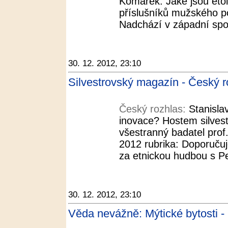
Komárek. Jaké jsou etolo
příslušníků mužského pohl
Nadchází v západní spol
30. 12. 2012, 23:10
Silvestrovský magazín - Český r
Český rozhlas:
Stanisla
inovace? Hostem silvest
všestranný badatel prof.
2012 rubrika: Doporučuj
za etnickou hudbou s Pe
30. 12. 2012, 23:10
Věda nevážně: Mýtické bytosti -