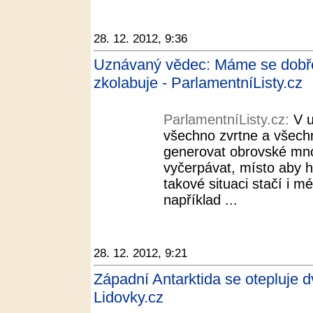
28. 12. 2012, 9:36
Uznávaný vědec: Máme se dobře, 
zkolabuje - ParlamentníListy.cz
ParlamentníListy.cz:
V u
všechno zvrtne a všech
generovat obrovské množ
vyčerpávat, místo aby h
takové situaci stačí i 
například ...
28. 12. 2012, 9:21
Západní Antarktida se otepluje dv
Lidovky.cz