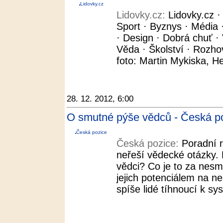
Lidovky.cz
Lidovky.cz:
Lidovky.cz 
Sport · Byznys · Média ·
· Design · Dobrá chuť · 
Věda · Školství · Rozho
foto: Martin Mykiska, H
28. 12. 2012, 6:00
O smutné pýše vědců - Česká p
Česká pozice
Česká pozice:
Poradní 
neřeší vědecké otázky. P
vědci? Co je to za nesm
jejich potenciálem na n
spíše lidé tíhnoucí k s