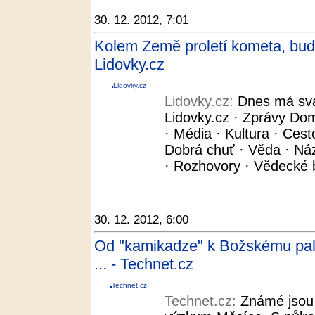
30. 12. 2012, 7:01
Kolem Země proletí kometa, bude
Lidovky.cz
Lidovky.cz
Lidovky.cz:
Dnes má svá
Lidovky.cz · Zprávy Dom
· Média · Kultura · Cest
Dobrá chuť · Věda · Názo
· Rozhovory · Vědecké b
30. 12. 2012, 6:00
Od "kamikadze" k Božskému palá
... - Technet.cz
Technet.cz
Technet.cz:
Známé jsou