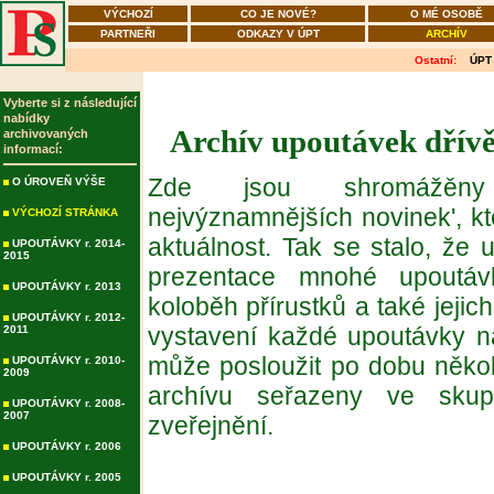
VÝCHOZÍ
CO JE NOVÉ?
O MÉ OSOBĚ
PARTNEŘI
ODKAZY V ÚPT
ARCHÍV
Ostatní:
ÚPT
Vyberte si z následující
nabídky
Archív upoutávek dřívě
archivovaných
informací:
Zde jsou shromážěny 
O ÚROVEŇ VÝŠE
nejvýznamnějších novinek', kt
VÝCHOZÍ STRÁNKA
aktuálnost. Tak se stalo, že u
UPOUTÁVKY r. 2014-
2015
prezentace mnohé upoutávk
UPOUTÁVKY r. 2013
koloběh přírustků a také jejich
UPOUTÁVKY r. 2012-
vystavení každé upoutávky n
2011
může posloužit po dobu někol
UPOUTÁVKY r. 2010-
2009
archívu seřazeny ve skupi
UPOUTÁVKY r. 2008-
2007
zveřejnění.
UPOUTÁVKY r. 2006
UPOUTÁVKY r. 2005