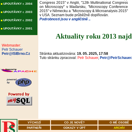
Congress 2015" v Anglii, "12th Multinational Congress
UPOUTÁVKY r. 2004
on Microscopy" v Maďarsku, "Microscopy Conference
2015" v Německu a "Microscopy & Microanalysis 2015"
UPOUTÁVKY r. 2003
v USA. Seznam bude průběžně doplňován.
Podrobnosti jsou v angličtině ..
UPOUTÁVKY r. 2002
UPOUTÁVKY r. 2001
Aktuality roku 2013 naj
Webmaster:
Petr Schauer
Petr@ISIBrno.Cz
Stránka aktualizována:
19. 05. 2025, 17:58
Tuto stránku zpracoval:
Petr Schauer
,
Petr@PetrSchauer
VÝCHOZÍ
CO JE NOVÉ?
O MÉ OSOBĚ
PARTNEŘI
ODKAZY V ÚPT
ARCHÍV