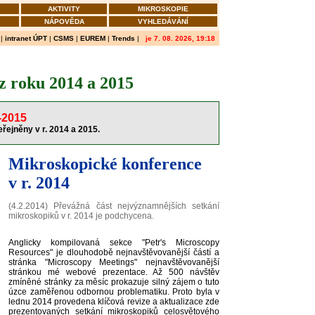
AKTIVITY
MIKROSKOPIE
NÁPOVĚDA
VYHLEDÁVÁNÍ
|
intranet ÚPT
|
CSMS
|
EUREM
|
Trends
|
je 7. 08. 2026, 19:18
z roku 2014 a 2015
-2015
eřejněny v r. 2014 a 2015
.
Mikroskopické konference
v r. 2014
(4.2.2014) Převážná část nejvýznamnějších setkání
mikroskopiků v r. 2014 je podchycena.
Anglicky kompilovaná sekce "Petr's Microscopy
Resources" je dlouhodobě nejnavštěvovanější částí a
stránka "Microscopy Meetings" nejnavštěvovanější
stránkou mé webové prezentace. Až 500 návštěv
zmíněné stránky za měsíc prokazuje silný zájem o tuto
úzce zaměřenou odbornou problematiku. Proto byla v
lednu 2014 provedena klíčová revize a aktualizace zde
prezentovaných setkání mikroskopiků celosvětového