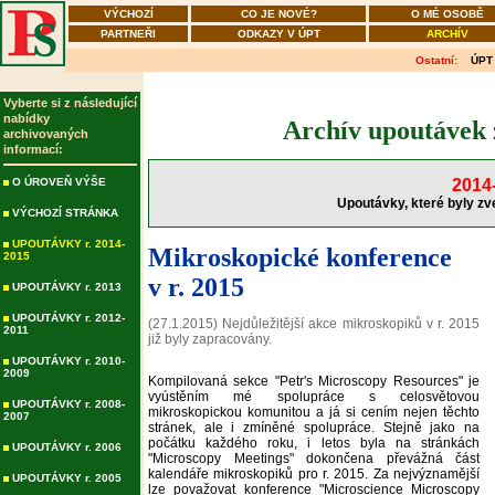
VÝCHOZÍ
CO JE NOVÉ?
O MÉ OSOBĚ
PARTNEŘI
ODKAZY V ÚPT
ARCHÍV
Ostatní:
ÚPT
Vyberte si z následující
nabídky
Archív upoutávek 
archivovaných
informací:
O ÚROVEŇ VÝŠE
2014
Upoutávky, které byly zv
VÝCHOZÍ STRÁNKA
UPOUTÁVKY r. 2014-
Mikroskopické konference
2015
v r. 2015
UPOUTÁVKY r. 2013
UPOUTÁVKY r. 2012-
(27.1.2015) Nejdůležitější akce mikroskopiků v r. 2015
2011
již byly zapracovány.
UPOUTÁVKY r. 2010-
2009
Kompilovaná sekce "Petr's Microscopy Resources" je
vyústěním mé spolupráce s celosvětovou
UPOUTÁVKY r. 2008-
mikroskopickou komunitou a já si cením nejen těchto
2007
stránek, ale i zmíněné spolupráce. Stejně jako na
počátku každého roku, i letos byla na stránkách
UPOUTÁVKY r. 2006
"Microscopy Meetings" dokončena převážná část
kalendáře mikroskopiků pro r. 2015. Za nejvýznamější
UPOUTÁVKY r. 2005
lze považovat konference "Microscience Microscopy