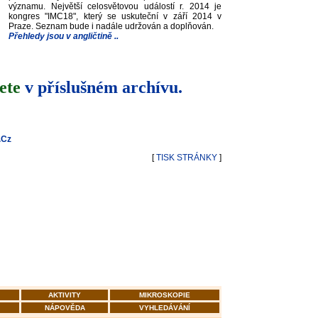
významu. Největší celosvětovou událostí r. 2014 je
kongres "IMC18", který se uskuteční v září 2014 v
Praze. Seznam bude i nadále udržován a doplňován.
Přehledy jsou v angličtině ..
dete
v příslušném archívu.
.Cz
[
TISK STRÁNKY
]
AKTIVITY
MIKROSKOPIE
NÁPOVĚDA
VYHLEDÁVÁNÍ