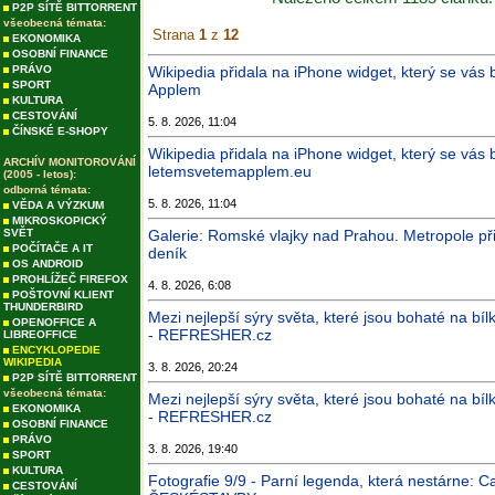
P2P SÍTĚ BITTORRENT
všeobecná témata:
Strana
1
z
12
EKONOMIKA
OSOBNÍ FINANCE
PRÁVO
Wikipedia přidala na iPhone widget, který se vás
SPORT
Applem
KULTURA
CESTOVÁNÍ
5. 8. 2026, 11:04
ČÍNSKÉ E-SHOPY
Wikipedia přidala na iPhone widget, který se vás 
ARCHÍV MONITOROVÁNÍ
letemsvetemapplem.eu
(2005 - letos):
odborná témata:
5. 8. 2026, 11:04
VĚDA A VÝZKUM
MIKROSKOPICKÝ
SVĚT
Galerie: Romské vlajky nad Prahou. Metropole př
POČÍTAČE A IT
deník
OS ANDROID
PROHLÍŽEČ FIREFOX
4. 8. 2026, 6:08
POŠTOVNÍ KLIENT
THUNDERBIRD
Mezi nejlepší sýry světa, které jsou bohaté na bíl
OPENOFFICE A
- REFRESHER.cz
LIBREOFFICE
ENCYKLOPEDIE
WIKIPEDIA
3. 8. 2026, 20:24
P2P SÍTĚ BITTORRENT
všeobecná témata:
Mezi nejlepší sýry světa, které jsou bohaté na bíl
EKONOMIKA
- REFRESHER.cz
OSOBNÍ FINANCE
PRÁVO
3. 8. 2026, 19:40
SPORT
KULTURA
Fotografie 9/9 - Parní legenda, která nestárne: C
CESTOVÁNÍ