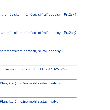
 Staroměstském náměstí, sbírají podpisy - Pražský
 Staroměstském náměstí, sbírají podpisy - Pražský
Staroměstském náměstí, sbírají podpisy -
ortočka vůbec nezestárla - ČESKÉSTAVBY.cz
 Plán, který možná mohl zastavit válku -
 Plán, který možná mohl zastavit válku -