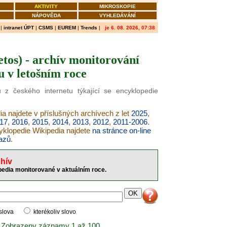
AKTIVITY
MIKROSKOPIE
NÁPOVĚDA
VYHLEDÁVÁNÍ
|
intranet ÚPT
|
CSMS
|
EUREM
|
Trends
|
je 6. 08. 2026, 07:38
tos) - archív monitorování
u v letošním roce
 z českého internetu týkající se encyklopedie
ia najdete v příslušných archívech z let
2025
,
17
,
2016
,
2015
,
2014
,
2013
,
2012
,
2011-2006
.
cyklopedie Wikipedia najdete
na stránce on-line
azů
.
hív
pedia monitorované v aktuálním roce.
 slova
kterékoliv slovo
 Zobrazeny záznamy 1 až 100.