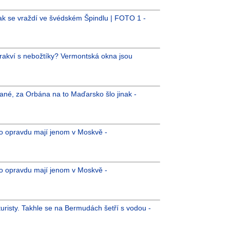
ak se vraždí ve švédském Špindlu | FOTO 1 -
 rakví s nebožtíky? Vermontská okna jsou
ané, za Orbána na to Maďarsko šlo jinak -
 to opravdu mají jenom v Moskvě -
 to opravdu mají jenom v Moskvě -
uristy. Takhle se na Bermudách šetří s vodou -