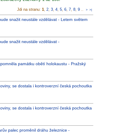
Jdi na stranu:
1
,
2
,
3
,
4
,
5
,
6
,
7
,
8
,
9
..
>
>|
 bude snažit neustále vzdělávat - Letem světem
bude snažit neustále vzdělávat -
ipomněla památku obětí holokaustu - Pražský
koviny, se dostala i kontroverzní česká pochoutka
koviny, se dostala i kontroverzní česká pochoutka
arův palec proměnil dráhu železnice -