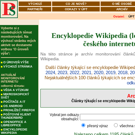
VÝCHOZÍ
CO JE NOVÉ?
O MÉ OSOBĚ
PARTNEŘI
ODKAZY V ÚPT
ARCHÍV
Ostatní:
ÚPT
Vyberte si z
následujících témat
Encyklopedie Wikipedia (le
monitorování. Na
výchozí stránku mých
českého internet
aktivit se dostanete
volbou 'O úroveň
výše':
Na této stránce je archív monitorování článků
Wikipedia.
O ÚROVEŇ VÝŠE
VÝCHOZÍ STRÁNKA
Další články týkající se encyklopedie Wikiped
2024
,
2023
,
2022
,
2021
,
2020
,
2019
,
2018
,
20
AKTUÁLNÍ
Nejaktuálnějších 100 článků týkajících se en
MONITOROVÁNÍ
INTERNETU
odk
odborná témata:
VĚDA A VÝZKUM
MIKROSKOPICKÝ
Arc
SVĚT
Články týkající se encyklopedie Wiki
POČÍTAČE A IT
OS ANDROID
PROHLÍŽEČ FIREFOX
POŠTOVNÍ KLIENT
Vybrat jen odkazy
THUNDERBIRD
obsahující:
OPENOFFICE A
LIBREOFFICE
přesný výraz
všechna
ENCYKLOPEDIE
WIKIPEDIA
Nalezeno celkem 1185 článků.