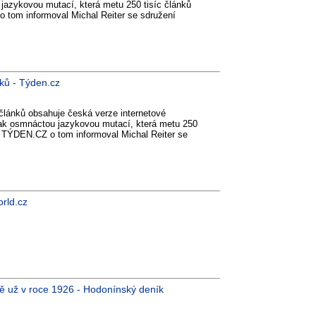
 jazykovou mutací, která metu 250 tisíc článků
 tom informoval Michal Reiter se sdružení
nků - Týden.cz
u článků obsahuje česká verze internetové
tak osmnáctou jazykovou mutací, která metu 250
ík TÝDEN.CZ o tom informoval Michal Reiter se
rld.cz
ě už v roce 1926 - Hodonínský deník