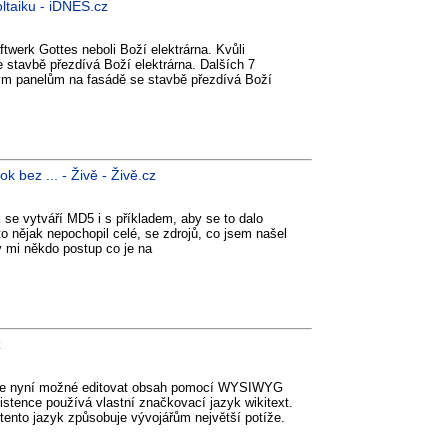
ltaiku - iDNES.cz
twerk Gottes neboli Boží elektrárna. Kvůli
 stavbě přezdívá Boží elektrárna. Dalších 7
aickým panelům na fasádě se stavbě přezdívá Boží
 bez ... - Živě - Živě.cz
k se vytváří MD5 i s příkladem, aby se to dalo
o nějak nepochopil celé, se zdrojů, co jsem našel
y mi někdo postup co je na
z
e je nyní možné editovat obsah pomocí WYSIWYG
istence používá vlastní značkovací jazyk wikitext.
tento jazyk způsobuje vývojářům největší potíže.