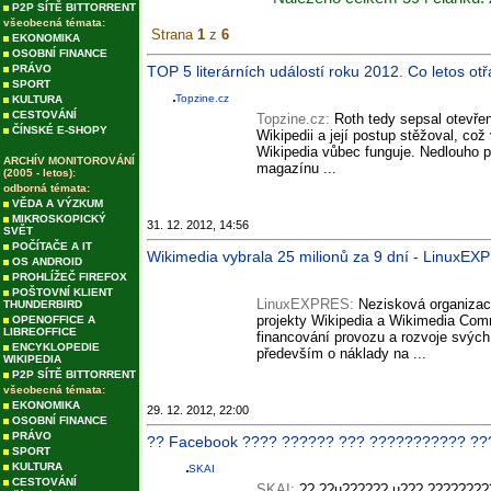
P2P SÍTĚ BITTORRENT
všeobecná témata:
Strana
1
z
6
EKONOMIKA
OSOBNÍ FINANCE
PRÁVO
TOP 5 literárních událostí roku 2012. Co letos otř
SPORT
Topzine.cz
KULTURA
CESTOVÁNÍ
Topzine.cz:
Roth tedy sepsal otevře
ČÍNSKÉ E-SHOPY
Wikipedii a její postup stěžoval, což 
Wikipedia vůbec funguje. Nedlouho 
ARCHÍV MONITOROVÁNÍ
magazínu ...
(2005 - letos):
odborná témata:
VĚDA A VÝZKUM
MIKROSKOPICKÝ
31. 12. 2012, 14:56
SVĚT
POČÍTAČE A IT
Wikimedia vybrala 25 milionů za 9 dní - LinuxE
OS ANDROID
PROHLÍŽEČ FIREFOX
POŠTOVNÍ KLIENT
LinuxEXPRES:
Nezisková organiza
THUNDERBIRD
projekty Wikipedia a Wikimedia Com
OPENOFFICE A
LIBREOFFICE
financování provozu a rozvoje svýc
ENCYKLOPEDIE
především o náklady na ...
WIKIPEDIA
P2P SÍTĚ BITTORRENT
všeobecná témata:
EKONOMIKA
29. 12. 2012, 22:00
OSOBNÍ FINANCE
PRÁVO
?? Facebook ???? ?????? ??? ??????????? ??? 
SPORT
KULTURA
SKAI
CESTOVÁNÍ
SKAI:
?? ??µ?????? µ??? ????????