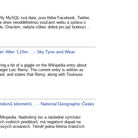
ěřily MySQL svá data, jsou třeba Facebook, Twitter,
 dnes neoddělitelnou součástí webu a zpráva o
le, Oraclem, nebyla vůbec dobrá pro její budoucí ...
r' After 'L10m ... - Sky Tyne and Wear
ng a bit of a giggle on the Wikipedia entry about
arget Loic Remy. The current entry is written as
d, and states that Remy, along with Toulouse
 milionů kilometrů ... - National Geographic Česko
ikipedia. Nadměrný lov a následné vymírání
ších vodních predátorů, má negativní dopad na
tových oceánech. Téměř jedna třetina žraločích