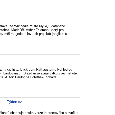
zpráva, že Wikipedia místo MySQL databáze
databázi MariaDB. Asher Feldman, který pro
, by měl rád jeden hlavních projektů (anglickou
a na civilisty. Blick vom Rathausturm. Pohled od
bombardovaných Drážďan ukazuje válku v její nahotě.
listé. Autor: Deutsche Fotothek/Richard
nků - Týden.cz
u článků obsahuje česká verze internetového slovníku