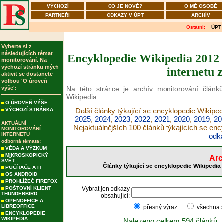
VÝCHOZÍ
CO JE NOVÉ?
O MÉ OSOBĚ
PARTNEŘI
ODKAZY V ÚPT
ARCHÍV
Ostatní:
ÚPT
Vyberte si z
následujících témat
Encyklopedie Wikipedia 2012 
monitorování. Na
výchozí stránku mých
internetu 
aktivit se dostanete
volbou 'O úroveň
výše':
Na této stránce je archív monitorování článků
Wikipedia.
O ÚROVEŇ VÝŠE
VÝCHOZÍ STRÁNKA
Další články týkající se encyklopedie Wikiped
2025
,
2024
,
2023
,
2022
,
2021
,
2020
,
2019
,
20
AKTUÁLNÍ
Nejaktuálnějších 100 článků týkajících se en
MONITOROVÁNÍ
INTERNETU
odk
odborná témata:
VĚDA A VÝZKUM
MIKROSKOPICKÝ
Arc
SVĚT
Články týkající se encyklopedie Wikipedia
POČÍTAČE A IT
OS ANDROID
PROHLÍŽEČ FIREFOX
POŠTOVNÍ KLIENT
Vybrat jen odkazy
THUNDERBIRD
obsahující:
OPENOFFICE A
LIBREOFFICE
přesný výraz
všechna
ENCYKLOPEDIE
WIKIPEDIA
Nalezeno celkem 594 článků.