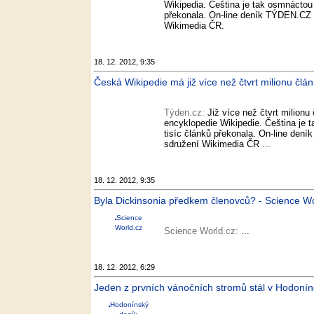
Wikipedia. Čeština je tak osmnáctou
překonala. On-line deník TÝDEN.CZ o
Wikimedia ČR.
18. 12. 2012, 9:35
Česká Wikipedie má již více než čtvrt milionu člá
Týden.cz:
Již více než čtvrt milion
encyklopedie Wikipedie. Čeština je 
tisíc článků překonala. On-line den
sdružení Wikimedia ČR ...
18. 12. 2012, 9:35
Byla Dickinsonia předkem členovců? - Science Wo
Science
World.cz
Science World.cz:
...
18. 12. 2012, 6:29
Jeden z prvních vánočních stromů stál v Hodonín
Hodonínský