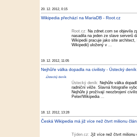
20. 12. 2012, 0:15
Wikipedia přechází na MariaDB - Root.cz
Root.cz:
Na zdnet.com se objevila 
nasadila na jeden ze slave serverů 
Wikipedii pracuje jako site architect
Wikipedii) uložený v ...
19. 12. 2012, 11:05
Nejhůře válka dopadla na civilisty - Ústecký deník
Ústecký deník
Ústecký deník:
Nejhůře válka dopadl
radniční věže. Slavná fotografie vy
Nejhůře ji prožívají neozbrojení civi
Peter/Wikipedia ...
18. 12. 2012, 13:28
Česká Wikipedia má již více než čtvrt milionu člá
Týden.cz:
Již více než čtvrt milion