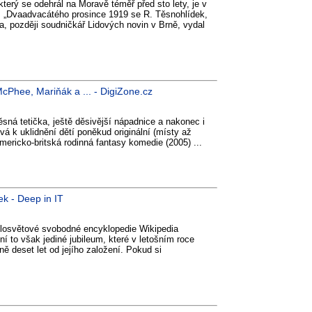
terý se odehrál na Moravě téměř před sto lety, je v
: „Dvaadvacátého prosince 1919 se R. Těsnohlídek,
a, později soudničkář Lidových novin v Brně, vydal
cPhee, Mariňák a ... - DigiZone.cz
ěsná tetička, ještě děsivější nápadnice a nakonec i
vá k uklidnění dětí poněkud originální (místy až
Americko-britská rodinná fantasy komedie (2005) ...
ek - Deep in IT
losvětové svobodné encyklopedie Wikipedia
 to však jediné jubileum, které v letošním roce
sně deset let od jejího založení. Pokud si