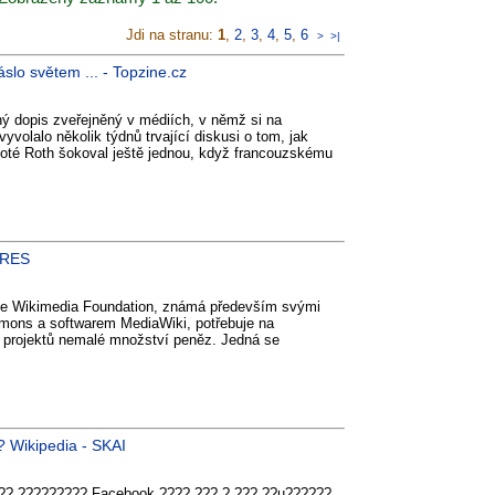
Jdi na stranu:
1
,
2
,
3
,
4
,
5
,
6
>
>|
áslo světem ... - Topzine.cz
ný dopis zveřejněný v médiích, v němž si na
vyvolalo několik týdnů trvající diskusi o tom, jak
poté Roth šokoval ještě jednou, když francouzskému
XPRES
ce Wikimedia Foundation, známá především svými
mons a softwarem MediaWiki, potřebuje na
h projektů nemalé množství peněz. Jedná se
Wikipedia - SKAI
?? ????????? Facebook ???? ??? ? ??? ??µ??????