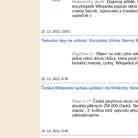
deník
Hodonínský deník:
Dojemný příběh, k
encyklopedii Wikipedia popsán takto
známý básník, spisovatel a žurnalist
společně s ...
15. 12. 2012, 23:02
Televizní tipy na sobotu: Kouzelná chůva Nanny M
DigiZone.cz:
Objeví se zde i jeho úd
jedna velmi drsná chůva, která použí
brutální) metody. (zdroj: Wikipedia) 
15. 12. 2012, 8:35
Česká Wikipedie vydala jubilejní čtvrtmiliontý člán
Deep in IT:
Česká jazyková verze ce
dosáhla pěkných 250 000 článků. Není
slavila - 3. května totiž uplynulo pře
zaktualizujeme ...
14. 12. 2012, 8:48