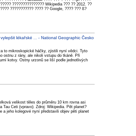
????? ??????????????? Wikipedia ??? ?? 2012. ??
???? ??????????? ???? ?? Google, ???? ??? ß?
lepšit lékařské ... - National Geographic Česko
 to mikroskopické háčky, zjistili nyní vědci. Tyto
 ostnu z rány, ale nikoli vstupu do tkáně. Při
rní kotvy. Ostny urzonů se liší podle jednotlivých
lková velikost těles do průměru 10 km rovna asi
 Tau Ceti (vpravo). Zdroj: Wikipedia. Pět planet?
e a jeho kolegové nyní představili objev pěti planet