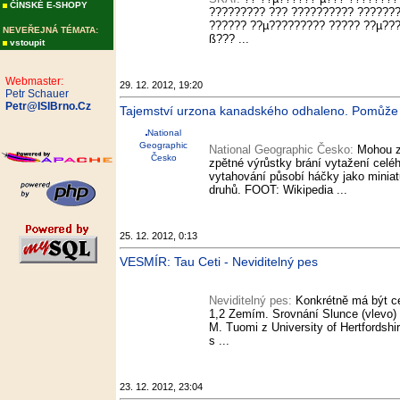
ČÍNSKÉ E-SHOPY
????????? ??? ?????????? ???????
?????? ??µ????????? ????? ??µ???
NEVEŘEJNÁ TÉMATA:
ß??? ...
vstoupit
Webmaster:
29. 12. 2012, 19:20
Petr Schauer
Petr@ISIBrno.Cz
Tajemství urzona kanadského odhaleno. Pomůže vy
National
Geographic
National Geographic Česko:
Mohou za
Česko
zpětné výrůstky brání vytažení celého
vytahování působí háčky jako miniatu
druhů. FOOT: Wikipedia ...
25. 12. 2012, 0:13
VESMÍR: Tau Ceti - Neviditelný pes
Neviditelný pes:
Konkrétně má být ce
1,2 Zemím. Srovnání Slunce (vlevo) a
M. Tuomi z University of Hertfordshir
s ...
23. 12. 2012, 23:04