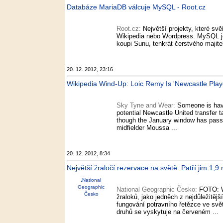
Databáze MariaDB válcuje MySQL - Root.cz
Root.cz:
Největší projekty, které sv
Wikipedia nebo Wordpress. MySQL je
koupi Sunu, tenkrát čerstvého majite
20. 12. 2012, 23:16
Wikipedia Wind-Up: Loic Remy Is 'Newcastle Playe
Sky Tyne and Wear:
Someone is havi
potential Newcastle United transfer t
though the January window has passe
midfielder Moussa ...
20. 12. 2012, 8:34
Největší žraločí rezervace na světě. Patří jim 1,9
National
Geographic
National Geographic Česko:
FOTO: W
Česko
žraloků, jako jedněch z nejdůležitěj
fungování potravního řetězce ve svě
druhů se vyskytuje na červeném ...