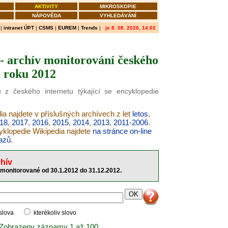
AKTIVITY
MIKROSKOPIE
NÁPOVĚDA
VYHLEDÁVÁNÍ
|
intranet ÚPT
|
CSMS
|
EUREM
|
Trends
|
je 8. 08. 2026, 14:02
- archív monitorování českého
z roku 2012
 z českého internetu týkající se encyklopedie
ia najdete v příslušných archívech z let
letos
,
18
,
2017
,
2016
,
2015
,
2014
,
2013
,
2011-2006
.
cyklopedie Wikipedia najdete
na stránce on-line
azů
.
hív
 monitorované od 30.1.2012 do 31.12.2012.
 slova
kterékoliv slovo
 Zobrazeny záznamy 1 až 100.