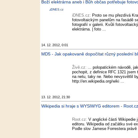
Boží elektrárna aneb i Bůh občas potřebuje fotovo
iDNES.cz
iDNES.cz:
Proto se mu přezdívá Kraf
fotovoltaickým panelům na fasádě se
fotografií v galerii. Kvůli fotovolt
elektrárna. | foto ...
14. 12. 2012, 0:01
MD5 - Jak opakovaně dopočítat různý poslední blok
Živě.cz:
... polopatickém návodě, ja
pochopit, z definice RFC 1321 jsem t
na netu, taky ne. Nebo nevysvětlil b
http://en.wikipedia.org/wiki ...
13. 12. 2012, 21:30
Wikipedia si hraje s WYSIWYG editorem - Root.c
Root.cz:
V anglické části Wikipedi
editoru. Wikipedia od začátku své ex
Podle slov Jamese Forrestera právě 