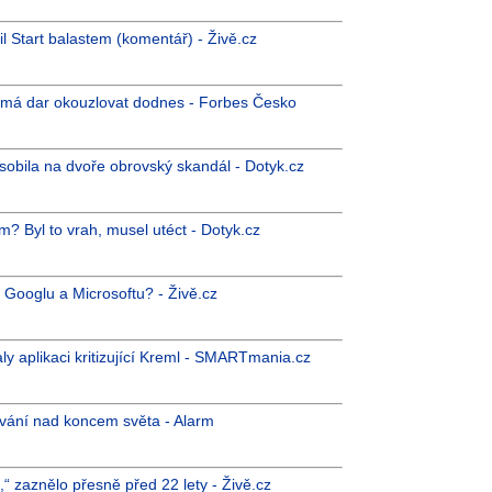
il Start balastem (komentář) - Živě.cz
xpo má dar okouzlovat dodnes - Forbes Česko
sobila na dvoře obrovský skandál - Dotyk.cz
ám? Byl to vrah, musel utéct - Dotyk.cz
ů Googlu a Microsoftu? - Živě.cz
y aplikaci kritizující Kreml - SMARTmania.cz
ování nad koncem světa - Alarm
,“ zaznělo přesně před 22 lety - Živě.cz