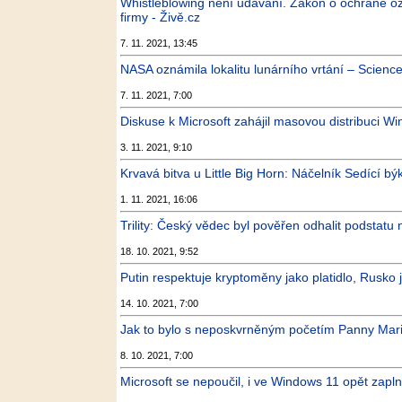
Whistleblowing není udávání. Zákon o ochraně oz
firmy - Živě.cz
7. 11. 2021, 13:45
NASA oznámila lokalitu lunárního vrtání – Scien
7. 11. 2021, 7:00
Diskuse k Microsoft zahájil masovou distribuci Wi
3. 11. 2021, 9:10
Krvavá bitva u Little Big Horn: Náčelník Sedící bý
1. 11. 2021, 16:06
Trility: Český vědec byl pověřen odhalit podstatu n
18. 10. 2021, 9:52
Putin respektuje kryptoměny jako platidlo, Rus
14. 10. 2021, 7:00
Jak to bylo s neposkvrněným početím Panny Marie?
8. 10. 2021, 7:00
Microsoft se nepoučil, i ve Windows 11 opět zapln