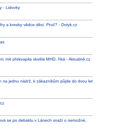
y - Lidovky
ifry a kresby vědce děsí. Proč? - Dotyk.cz
las
íc mě překvapila skvělá MHD, říká - Aktuálně.cz
 na jednu nádrž, k zákazníkům půjde do dvou let
.cz
lerová se po debaklu v Lánech snaží o nemožné,