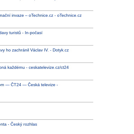
rmační invaze – oTechnice.cz - oTechnice.cz
davy turistů - In-počasí
vy ho zachránil Václav IV. - Dotyk.cz
tupná každému - ceskatelevize.cz/ct24
rom — ČT24 — Česká televize -
enta - Český rozhlas