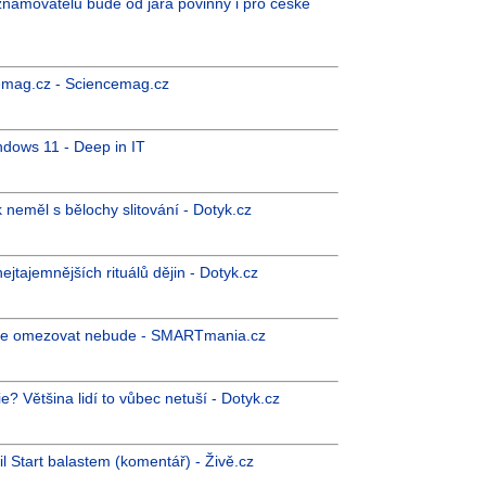
namovatelů bude od jara povinný i pro české
cemag.cz - Sciencemag.cz
ndows 11 - Deep in IT
k neměl s bělochy slitování - Dotyk.cz
ejtajemnějších rituálů dějin - Dotyk.cz
ko je omezovat nebude - SMARTmania.cz
 Většina lidí to vůbec netuší - Dotyk.cz
il Start balastem (komentář) - Živě.cz