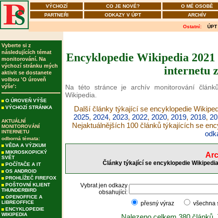
VÝCHOZÍ
CO JE NOVÉ?
O MÉ OSOBĚ
PARTNEŘI
ODKAZY V ÚPT
ARCHÍV
Ostatní:
ÚPT
Vyberte si z
následujících témat
Encyklopedie Wikipedia 2021 
monitorování. Na
výchozí stránku mých
internetu 
aktivit se dostanete
volbou 'O úroveň
výše':
Na této stránce je archív monitorování článků
Wikipedia.
O ÚROVEŇ VÝŠE
VÝCHOZÍ STRÁNKA
Další články týkající se encyklopedie Wikiped
2025
,
2024
,
2023
,
2022
,
2020
,
2019
,
2018
,
20
AKTUÁLNÍ
Nejaktuálnějších 100 článků týkajících se en
MONITOROVÁNÍ
INTERNETU
odk
odborná témata:
VĚDA A VÝZKUM
MIKROSKOPICKÝ
Arc
SVĚT
Články týkající se encyklopedie Wikipedi
POČÍTAČE A IT
OS ANDROID
PROHLÍŽEČ FIREFOX
POŠTOVNÍ KLIENT
Vybrat jen odkazy
THUNDERBIRD
obsahující:
OPENOFFICE A
LIBREOFFICE
přesný výraz
všechna
ENCYKLOPEDIE
WIKIPEDIA
Nalezeno celkem 380 článků.