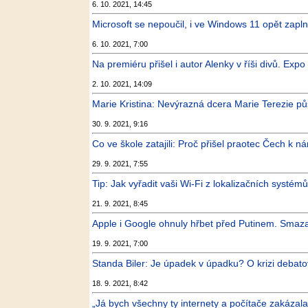
6. 10. 2021, 14:45
Microsoft se nepoučil, i ve Windows 11 opět zapln
6. 10. 2021, 7:00
Na premiéru přišel i autor Alenky v říši divů. E
2. 10. 2021, 14:09
Marie Kristina: Nevýrazná dcera Marie Terezie pů
30. 9. 2021, 9:16
Co ve škole zatajili: Proč přišel praotec Čech k n
29. 9. 2021, 7:55
Tip: Jak vyřadit vaši Wi-Fi z lokalizačních systém
21. 9. 2021, 8:45
Apple i Google ohnuly hřbet před Putinem. Smazal
19. 9. 2021, 7:00
Standa Biler: Je úpadek v úpadku? O krizi debat
18. 9. 2021, 8:42
„Já bych všechny ty internety a počítače zakázala