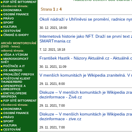
P2P SÍTĚ BITTORRENT
všeobecná témata:
Strana
1
z
4
EKONOMIKA
OSOBNÍ FINANCE
PRÁVO
Okolí nádraží v Uhříněvsi se promění, radnice ny
SPORT
KULTURA
30. 12. 2021, 18:00
CESTOVÁNÍ
ČÍNSKÉ E-SHOPY
Internetová historie jako NFT. Draží se první text 
SMARTmania.cz
ARCHÍV MONITOROVÁNÍ
(2005 - letos):
7. 12. 2021, 18:18
odborná témata:
VĚDA A VÝZKUM
František Hastík - Názory Aktuálně.cz - Aktuálně.
MIKROSKOPICKÝ
SVĚT
POČÍTAČE A IT
30. 11. 2021, 11:09
OS ANDROID
PROHLÍŽEČ FIREFOX
V menších komunitách je Wikipedia zranitelná. V
POŠTOVNÍ KLIENT
THUNDERBIRD
29. 11. 2021, 8:00
OPENOFFICE A
LIBREOFFICE
Diskuze – V menších komunitách je Wikipedia zra
ENCYKLOPEDIE
dezinformace - Živě.cz
WIKIPEDIA
P2P SÍTĚ BITTORRENT
všeobecná témata:
29. 11. 2021, 7:00
EKONOMIKA
OSOBNÍ FINANCE
Diskuze – V menších komunitách je Wikipedia zra
PRÁVO
dezinformace - zive.cz
SPORT
KULTURA
29. 11. 2021, 7:00
CESTOVÁNÍ