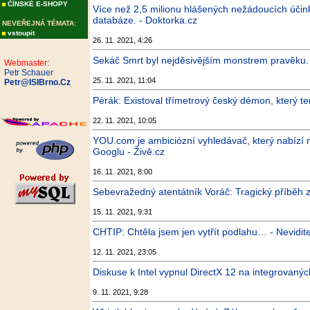
ČÍNSKÉ E-SHOPY
Více než 2,5 milionu hlášených nežádoucích účink
databáze. - Doktorka.cz
NEVEŘEJNÁ TÉMATA:
vstoupit
26. 11. 2021, 4:26
Sekáč Smrt byl nejděsivějším monstrem pravěku. "
Webmaster:
Petr Schauer
25. 11. 2021, 11:04
Petr@ISIBrno.Cz
Pérák: Existoval třímetrový český démon, který ter
22. 11. 2021, 10:05
YOU.com je ambiciózní vyhledávač, který nabízí 
Googlu - Živě.cz
16. 11. 2021, 8:00
Sebevražedný atentátník Voráč: Tragický příběh
15. 11. 2021, 9:31
CHTIP: Chtěla jsem jen vytřít podlahu… - Nevidite
12. 11. 2021, 23:05
Diskuse k Intel vypnul DirectX 12 na integrovanýc
9. 11. 2021, 9:28