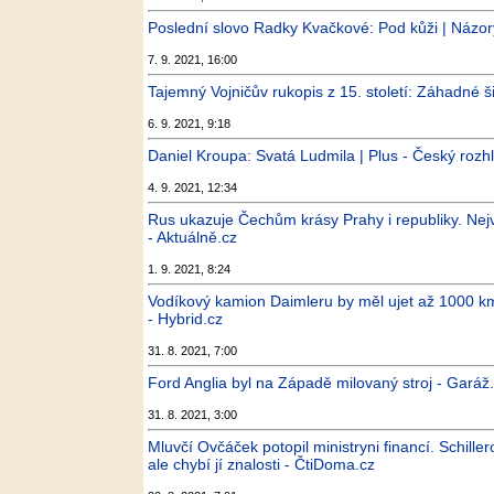
Poslední slovo Radky Kvačkové: Pod kůži | Názor
7. 9. 2021, 16:00
Tajemný Vojničův rukopis z 15. století: Záhadné š
6. 9. 2021, 9:18
Daniel Kroupa: Svatá Ludmila | Plus - Český rozh
4. 9. 2021, 12:34
Rus ukazuje Čechům krásy Prahy i republiky. Nejv
- Aktuálně.cz
1. 9. 2021, 8:24
Vodíkový kamion Daimleru by měl ujet až 1000 km
- Hybrid.cz
31. 8. 2021, 7:00
Ford Anglia byl na Západě milovaný stroj - Garáž
31. 8. 2021, 3:00
Mluvčí Ovčáček potopil ministryni financí. Schil
ale chybí jí znalosti - ČtiDoma.cz