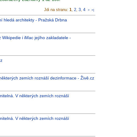
Jdi na stranu:
1
,
2
,
3
,
4
>
>|
ní hledá architekty - Pražská Drbna
z Wikipedie i iMac jejího zakladatele -
cz
 některých zemích roznáší dezinformace - Živě.cz
nitelná. V některých zemích roznáší
nitelná. V některých zemích roznáší