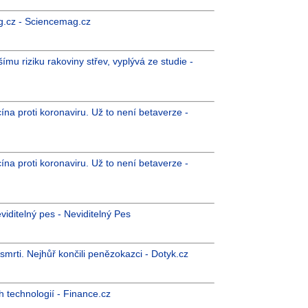
ag.cz - Sciencemag.cz
mu riziku rakoviny střev, vyplývá ze studie -
ína proti koronaviru. Už to není betaverze -
ína proti koronaviru. Už to není betaverze -
viditelný pes - Neviditelný Pes
mrti. Nejhůř končili penězokazci - Dotyk.cz
h technologií - Finance.cz