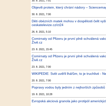
30. 8. 2021, 7:01
Objevili protein, který chrání nádory – Sciencem
30. 8. 2021, 7:00
Děti obézních matek mohou v dospělosti čelit vyšší
ceskatelevize.cz/ct24
26. 8. 2021, 5:10
Comirnaty od Pfizeru je první plně schválená vakc
Živě.cz
23. 8. 2021, 15:45
Comirnaty od Pfizeru je první plně schválená vakc
Živě.cz
23. 8. 2021, 7:00
WIKIPEDIE: Svět uvěřil lhářům, to je truchlivé - Ne
20. 8. 2021, 7:00
Popravy vodou byly jedním z nejhorších způsobů s
19. 8. 2021, 10:28
Evropská akciová granola jako protipól americkýc