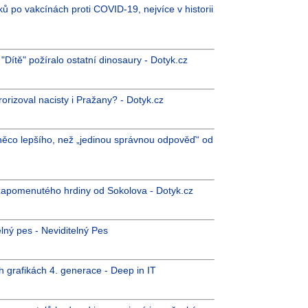
ů po vakcínách proti COVID-19, nejvíce v historii
Dítě" požíralo ostatní dinosaury - Dotyk.cz
orizoval nacisty i Pražany? - Dotyk.cz
něco lepšího, než „jedinou správnou odpověď“ od
 zapomenutého hrdiny od Sokolova - Dotyk.cz
lný pes - Neviditelný Pes
h grafikách 4. generace - Deep in IT