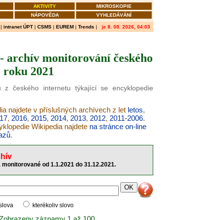
AKTIVITY
MIKROSKOPIE
NÁPOVĚDA
VYHLEDÁVÁNÍ
|
intranet ÚPT
|
CSMS
|
EUREM
|
Trends
|
je 8. 08. 2026, 04:03
- archív monitorování českého
z roku 2021
 z českého internetu týkající se encyklopedie
ia najdete v příslušných archívech z let
letos
,
17
,
2016
,
2015
,
2014
,
2013
,
2012
,
2011-2006
.
cyklopedie Wikipedia najdete
na stránce on-line
azů
.
hív
a monitorované od 1.1.2021 do 31.12.2021.
 slova
kterékoliv slovo
 Zobrazeny záznamy 1 až 100.