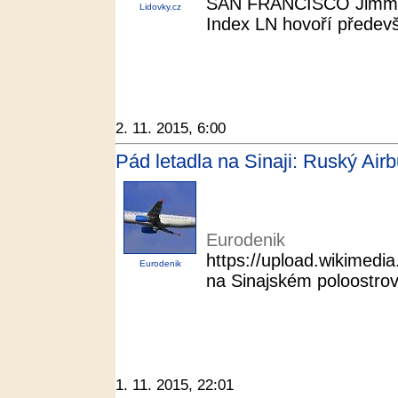
SAN FRANCISCO Jimmy Wa
Lidovky.cz
Index LN hovoří předevš
2. 11. 2015, 6:00
Pád letadla na Sinaji: Ruský Air
Eurodenik
https://upload.wikimed
Eurodenik
na Sinajském poloostrově
1. 11. 2015, 22:01