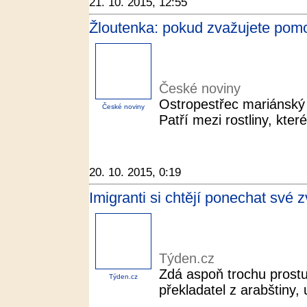
21. 10. 2015, 12:55
Žloutenka: pokud zvažujete pomoc
České noviny
Ostropestřec mariánský (
České noviny
Patří mezi rostliny, kter
20. 10. 2015, 0:19
Imigranti si chtějí ponechat své z
Týden.cz
Zdá aspoň trochu prostu
Týden.cz
překladatel z arabštiny,