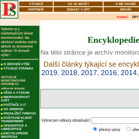
VÝCHOZÍ
CO JE NOVÉ?
O MÉ OSOBĚ
PARTNEŘI
ODKAZY V ÚPT
ARCHÍV
Ostatní:
ÚPT
Vyberte si z
následujících témat
Encyklopedie
monitorování. Na
výchozí stránku mých
aktivit se dostanete
volbou 'O úroveň
Na této stránce je archív monitor
výše':
Další články týkající se encyk
O ÚROVEŇ VÝŠE
VÝCHOZÍ STRÁNKA
2019
,
2018
,
2017
,
2016
,
2014
AKTUÁLNÍ
MONITOROVÁNÍ
INTERNETU
odborná témata:
VĚDA A VÝZKUM
MIKROSKOPICKÝ
SVĚT
POČÍTAČE A IT
OS ANDROID
PROHLÍŽEČ FIREFOX
POŠTOVNÍ KLIENT
Vybrat jen odkazy obsahující:
THUNDERBIRD
OPENOFFICE A
LIBREOFFICE
přesný výraz
vše
ENCYKLOPEDIE
WIKIPEDIA