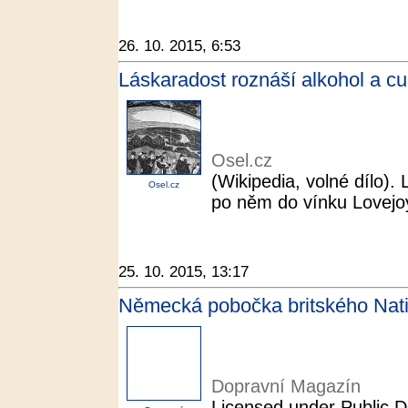
26. 10. 2015, 6:53
Láskaradost roznáší alkohol a cu
Osel.cz
(Wikipedia, volné dílo).
Osel.cz
po něm do vínku Lovejoy 
25. 10. 2015, 13:17
Německá pobočka britského Natio
Dopravní Magazín
Licensed under Public D