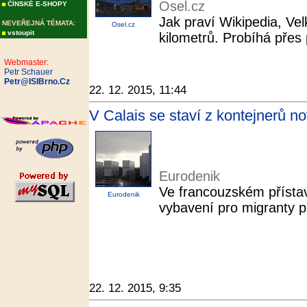
Osel.cz
ČÍNSKÉ E-SHOPY
Jak praví Wikipedia, Vel
NEVEŘEJNÁ TÉMATA:
Osel.cz
vstoupit
kilometrů. Probíhá přes
Webmaster:
Petr Schauer
Petr@ISIBrno.Cz
22. 12. 2015, 11:44
V Calais se staví z kontejnerů n
Eurodenik
Ve francouzském přístavn
Eurodenik
vybavení pro migranty 
22. 12. 2015, 9:35