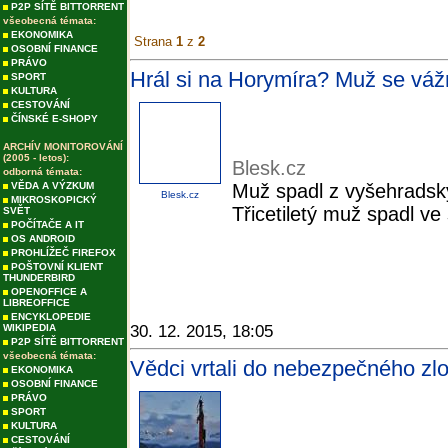
P2P SÍTĚ BITTORRENT
všeobecná témata:
EKONOMIKA
Strana
1
z
2
OSOBNÍ FINANCE
PRÁVO
Hrál si na Horymíra? Muž se vážn
SPORT
KULTURA
CESTOVÁNÍ
ČÍNSKÉ E-SHOPY
ARCHÍV MONITOROVÁNÍ
(2005 - letos):
Blesk.cz
odborná témata:
VĚDA A VÝZKUM
Muž spadl z vyšehradskýc
Blesk.cz
MIKROSKOPICKÝ
Třicetiletý muž spadl v
SVĚT
POČÍTAČE A IT
OS ANDROID
PROHLÍŽEČ FIREFOX
POŠTOVNÍ KLIENT
THUNDERBIRD
OPENOFFICE A
LIBREOFFICE
ENCYKLOPEDIE
WIKIPEDIA
30. 12. 2015, 18:05
P2P SÍTĚ BITTORRENT
všeobecná témata:
Vědci vrtali do nebezpečného zlo
EKONOMIKA
OSOBNÍ FINANCE
PRÁVO
SPORT
KULTURA
CESTOVÁNÍ