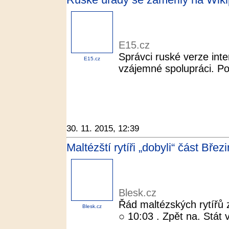
E15.cz
Správci ruské verze inte
E15.cz
vzájemné spolupráci. Por
30. 11. 2015, 12:39
Maltézští rytíři „dobyli“ část Bře
Blesk.cz
Řád maltézských rytířů z
Blesk.cz
○ 10:03 . Zpět na. Stát