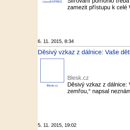
Šifrování pomohlo třeba 
LinuxEXPRES
zamezit přístupu k celé 
6. 11. 2015, 8:34
Děsivý vzkaz z dálnice: Vaše děti
Blesk.cz
Děsivý vzkaz z dálnice: 
Blesk.cz
zemřou,“ napsal neznámý
5. 11. 2015, 19:02