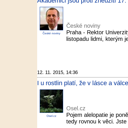
Akademici jsou proti zneužití 17.
České noviny
Praha - Rektor Univerzit
České noviny
listopadu lidmi, kterým 
12. 11. 2015, 14:36
I u rostlin platí, že v lásce a vál
Osel.cz
Pojem alelopatie je pon
Osel.cz
tedy rovnou k věci. Jste