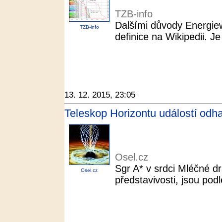
TZB-info
Dalšími důvody Energiewe
TZB-info
definice na Wikipedii. J
13. 12. 2015, 23:05
Teleskop Horizontu událostí odhal
Osel.cz
Sgr A* v srdci Mléčné d
Osel.cz
představivosti, jsou pod