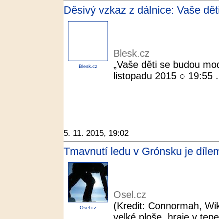
Děsivý vzkaz z dálnice: Vaše děti
Blesk.cz
„Vaše děti se budou mod
Blesk.cz
listopadu 2015 ○ 19:55 
5. 11. 2015, 19:02
Tmavnutí ledu v Grónsku je dílem 
Osel.cz
(Kredit: Connormah, Wik
Osel.cz
velké ploše, hraje v tep