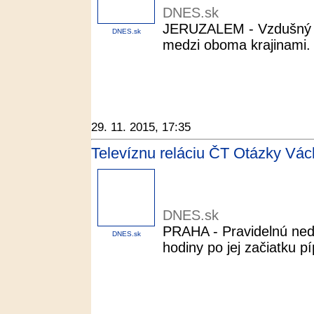
DNES.sk
JERUZALEM - Vzdušný pri
DNES.sk
medzi oboma krajinami. O
29. 11. 2015, 17:35
Televíznu reláciu ČT Otázky Vác
DNES.sk
PRAHA - Pravidelnú nede
DNES.sk
hodiny po jej začiatku p