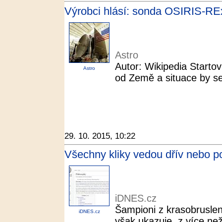
Výrobci hlásí: sonda OSIRIS-REx 
Astro
Autor: Wikipedia Starto
Astro
od Země a situace by se
29. 10. 2015, 10:22
Všechny kliky vedou dřív nebo poz
iDNES.cz
Šampioni z krasobruslení
iDNES.cz
však ukazuje, z více než