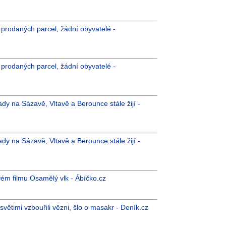
íc prodaných parcel, žádní obyvatelé -
íc prodaných parcel, žádní obyvatelé -
dy na Sázavě, Vltavě a Berounce stále žijí -
dy na Sázavě, Vltavě a Berounce stále žijí -
vém filmu Osamělý vlk - Ábíčko.cz
světimi vzbouřili vězni, šlo o masakr - Deník.cz