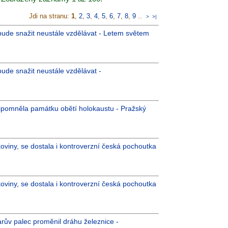
Jdi na stranu:
1
,
2
,
3
,
4
,
5
,
6
,
7
,
8
,
9
..
>
>|
 bude snažit neustále vzdělávat - Letem světem
bude snažit neustále vzdělávat -
ipomněla památku obětí holokaustu - Pražský
koviny, se dostala i kontroverzní česká pochoutka
koviny, se dostala i kontroverzní česká pochoutka
arův palec proměnil dráhu železnice -