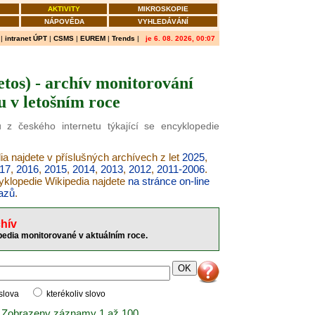
AKTIVITY
MIKROSKOPIE
NÁPOVĚDA
VYHLEDÁVÁNÍ
|
intranet ÚPT
|
CSMS
|
EUREM
|
Trends
|
je 6. 08. 2026, 00:07
tos) - archív monitorování
u v letošním roce
 z českého internetu týkající se encyklopedie
ia najdete v příslušných archívech z let
2025
,
17
,
2016
,
2015
,
2014
,
2013
,
2012
,
2011-2006
.
cyklopedie Wikipedia najdete
na stránce on-line
azů
.
hív
pedia monitorované v aktuálním roce.
 slova
kterékoliv slovo
 Zobrazeny záznamy 1 až 100.