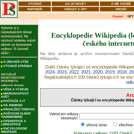
VÝCHOZÍ
CO JE NOVÉ?
O MÉ OSOBĚ
PARTNEŘI
ODKAZY V ÚPT
ARCHÍV
Ostatní:
ÚPT
Vyberte si z
následujících témat
Encyklopedie Wikipedia (le
monitorování. Na
výchozí stránku mých
českého internet
aktivit se dostanete
volbou 'O úroveň
výše':
Na této stránce je archív monitorování článků
Wikipedia.
O ÚROVEŇ VÝŠE
VÝCHOZÍ STRÁNKA
Další články týkající se encyklopedie Wikiped
2024
,
2023
,
2022
,
2021
,
2020
,
2019
,
2018
,
20
AKTUÁLNÍ
Nejaktuálnějších 100 článků týkajících se en
MONITOROVÁNÍ
INTERNETU
odk
odborná témata:
VĚDA A VÝZKUM
MIKROSKOPICKÝ
Arc
SVĚT
Články týkající se encyklopedie Wiki
POČÍTAČE A IT
OS ANDROID
PROHLÍŽEČ FIREFOX
POŠTOVNÍ KLIENT
Vybrat jen odkazy
THUNDERBIRD
obsahující:
OPENOFFICE A
LIBREOFFICE
přesný výraz
všechna
ENCYKLOPEDIE
WIKIPEDIA
Nalezeno celkem 1183 článků.