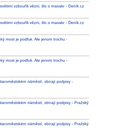
světimi vzbouřili vězni, šlo o masakr - Deník.cz
světimi vzbouřili vězni, šlo o masakr - Deník.cz
ký most je podfuk. Ale jenom trochu -
ký most je podfuk. Ale jenom trochu -
Staroměstském náměstí, sbírají podpisy -
 Staroměstském náměstí, sbírají podpisy - Pražský
 Staroměstském náměstí, sbírají podpisy - Pražský