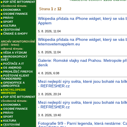
P2P SÍTĚ BITTORRENT
všeobecná témata:
Strana
1
z
12
EKONOMIKA
OSOBNÍ FINANCE
PRÁVO
Wikipedia přidala na iPhone widget, který se vás
SPORT
Applem
KULTURA
CESTOVÁNÍ
5. 8. 2026, 11:04
ČÍNSKÉ E-SHOPY
Wikipedia přidala na iPhone widget, který se vás 
ARCHÍV MONITOROVÁNÍ
letemsvetemapplem.eu
(2005 - letos):
odborná témata:
5. 8. 2026, 11:04
VĚDA A VÝZKUM
MIKROSKOPICKÝ
SVĚT
Galerie: Romské vlajky nad Prahou. Metropole př
POČÍTAČE A IT
deník
OS ANDROID
PROHLÍŽEČ FIREFOX
4. 8. 2026, 6:08
POŠTOVNÍ KLIENT
THUNDERBIRD
Mezi nejlepší sýry světa, které jsou bohaté na bíl
OPENOFFICE A
- REFRESHER.cz
LIBREOFFICE
ENCYKLOPEDIE
WIKIPEDIA
3. 8. 2026, 20:24
P2P SÍTĚ BITTORRENT
všeobecná témata:
Mezi nejlepší sýry světa, které jsou bohaté na bíl
EKONOMIKA
- REFRESHER.cz
OSOBNÍ FINANCE
PRÁVO
3. 8. 2026, 19:40
SPORT
KULTURA
Fotografie 9/9 - Parní legenda, která nestárne: C
CESTOVÁNÍ