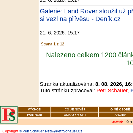
21. 6. 2026, 15:17
Galerie: Land Rover sloužil už 
si vezl na přívěsu - Deník.cz
21. 6. 2026, 15:17
Strana
1
z
12
Nalezeno celkem 1200 člán
10
Stránka aktualizována:
8. 08. 2026, 16
Tuto stránku zpracoval:
Petr Schauer
,
VÝCHOZÍ
CO JE NOVÉ?
O MÉ OSOBĚ
PARTNEŘI
ODKAZY V ÚPT
ARCHÍV
Ostatní:
ÚPT
Copyright
© Petr Schauer
,
Petr@PetrSchauer.Cz