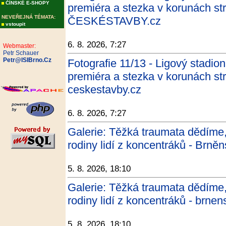
ČÍNSKÉ E-SHOPY
premiéra a stezka v korunách st
NEVEŘEJNÁ TÉMATA:
ČESKÉSTAVBY.cz
vstoupit
6. 8. 2026, 7:27
Webmaster:
Petr Schauer
Petr@ISIBrno.Cz
Fotografie 11/13 - Ligový stadion
premiéra a stezka v korunách st
ceskestavby.cz
6. 8. 2026, 7:27
Galerie: Těžká traumata dědíme,
rodiny lidí z koncentráků - Brně
5. 8. 2026, 18:10
Galerie: Těžká traumata dědíme,
rodiny lidí z koncentráků - brnen
5. 8. 2026, 18:10