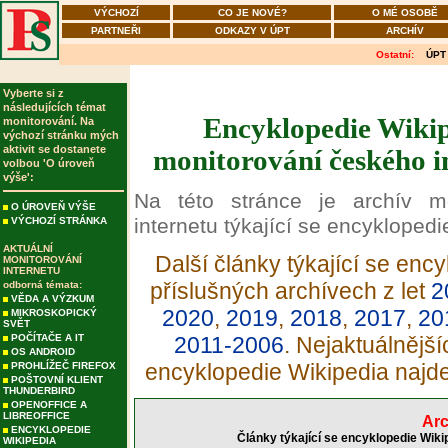
VÝCHOZÍ
CO JE NOVÉ?
O MÉ OSOBĚ
PARTNEŘI
ODKAZY V ÚPT
ARCHÍV
Ostatní:
ÚPT
Vyberte si z
následujících témat
Encyklopedie Wikipe
monitorování. Na
výchozí stránku mých
aktivit se dostanete
monitorování českého in
volbou 'O úroveň
výše':
Na této stránce je archív m
O ÚROVEŇ VÝŠE
internetu týkající se encyklopedi
VÝCHOZÍ STRÁNKA
AKTUÁLNÍ
Další články týkající se enc
MONITOROVÁNÍ
INTERNETU
příslušných archívech z let
2
odborná témata:
VĚDA A VÝZKUM
2020
,
2019
,
2018
,
2017
,
20
MIKROSKOPICKÝ
SVĚT
POČÍTAČE A IT
2011-2006
. Nejaktuálnější
OS ANDROID
encyklopedie Wikipedia najd
PROHLÍŽEČ FIREFOX
POŠTOVNÍ KLIENT
THUNDERBIRD
OPENOFFICE A
LIBREOFFICE
Arc
ENCYKLOPEDIE
Články týkající se encyklopedie Wiki
WIKIPEDIA