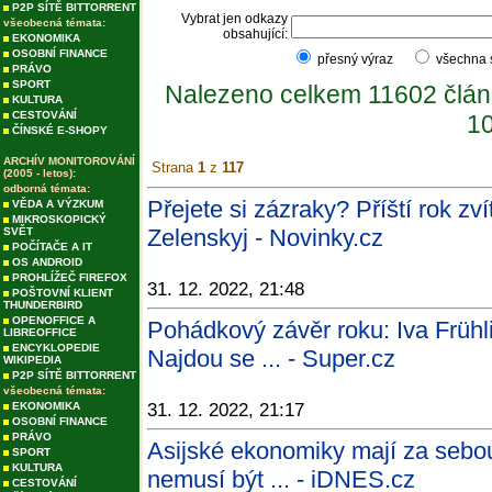
P2P SÍTĚ BITTORRENT
Vybrat jen odkazy
všeobecná témata:
obsahující:
EKONOMIKA
OSOBNÍ FINANCE
přesný výraz
všechna
PRÁVO
SPORT
Nalezeno celkem 11602 člán
KULTURA
CESTOVÁNÍ
10
ČÍNSKÉ E-SHOPY
ARCHÍV MONITOROVÁNÍ
Strana
1
z
117
(2005 - letos):
odborná témata:
Přejete si zázraky? Příští rok zv
VĚDA A VÝZKUM
MIKROSKOPICKÝ
Zelenskyj - Novinky.cz
SVĚT
POČÍTAČE A IT
OS ANDROID
PROHLÍŽEČ FIREFOX
31. 12. 2022, 21:48
POŠTOVNÍ KLIENT
THUNDERBIRD
OPENOFFICE A
Pohádkový závěr roku: Iva Frühl
LIBREOFFICE
ENCYKLOPEDIE
Najdou se ... - Super.cz
WIKIPEDIA
P2P SÍTĚ BITTORRENT
všeobecná témata:
EKONOMIKA
31. 12. 2022, 21:17
OSOBNÍ FINANCE
PRÁVO
Asijské ekonomiky mají za sebou 
SPORT
KULTURA
nemusí být ... - iDNES.cz
CESTOVÁNÍ