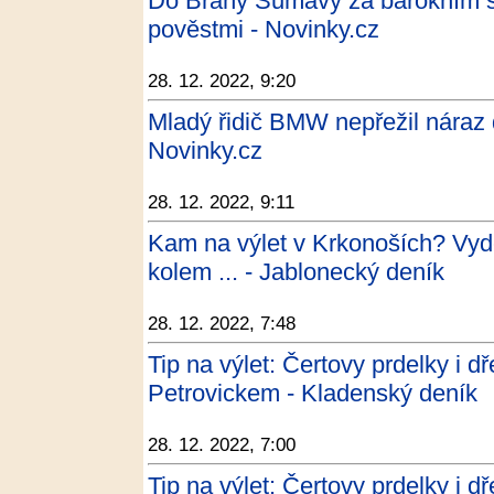
Do Brány Šumavy za barokním s
pověstmi - Novinky.cz
28. 12. 2022, 9:20
Mladý řidič BMW nepřežil náraz 
Novinky.cz
28. 12. 2022, 9:11
Kam na výlet v Krkonoších? Vyd
kolem ... - Jablonecký deník
28. 12. 2022, 7:48
Tip na výlet: Čertovy prdelky i d
Petrovickem - Kladenský deník
28. 12. 2022, 7:00
Tip na výlet: Čertovy prdelky i d