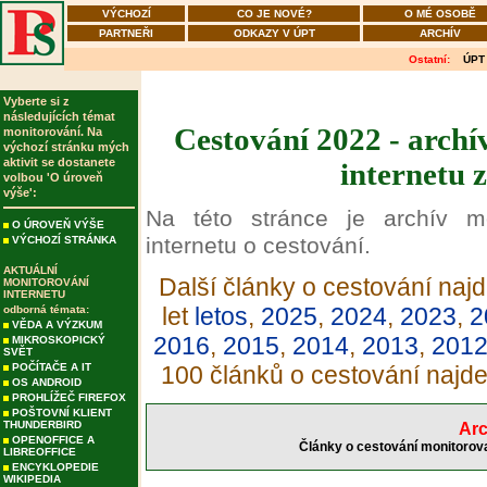
VÝCHOZÍ
CO JE NOVÉ?
O MÉ OSOBĚ
PARTNEŘI
ODKAZY V ÚPT
ARCHÍV
Ostatní:
ÚPT
Vyberte si z
následujících témat
Cestování 2022 - archí
monitorování. Na
výchozí stránku mých
aktivit se dostanete
internetu 
volbou 'O úroveň
výše':
Na této stránce je archív m
O ÚROVEŇ VÝŠE
internetu o cestování.
VÝCHOZÍ STRÁNKA
AKTUÁLNÍ
Další články o cestování najd
MONITOROVÁNÍ
INTERNETU
let
letos
,
2025
,
2024
,
2023
,
2
odborná témata:
VĚDA A VÝZKUM
2016
,
2015
,
2014
,
2013
,
201
MIKROSKOPICKÝ
SVĚT
POČÍTAČE A IT
100 článků o cestování najd
OS ANDROID
PROHLÍŽEČ FIREFOX
POŠTOVNÍ KLIENT
THUNDERBIRD
Arc
OPENOFFICE A
Články o cestování monitorova
LIBREOFFICE
ENCYKLOPEDIE
WIKIPEDIA