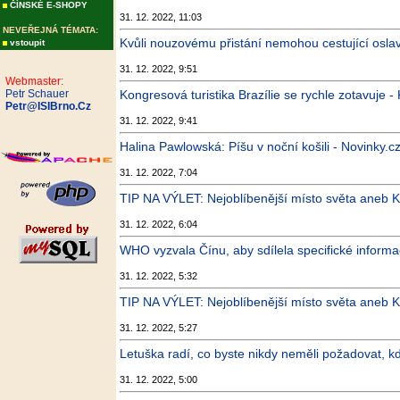
ČÍNSKÉ E-SHOPY
31. 12. 2022, 11:03
NEVEŘEJNÁ TÉMATA:
Kvůli nouzovému přistání nemohou cestující oslav
vstoupit
31. 12. 2022, 9:51
Webmaster:
Petr Schauer
Kongresová turistika Brazílie se rychle zotavuje -
Petr@ISIBrno.Cz
31. 12. 2022, 9:41
Halina Pawlowská: Píšu v noční košili - Novinky.c
31. 12. 2022, 7:04
TIP NA VÝLET: Nejoblíbenější místo světa aneb Kr
31. 12. 2022, 6:04
WHO vyzvala Čínu, aby sdílela specifické informac
31. 12. 2022, 5:32
TIP NA VÝLET: Nejoblíbenější místo světa aneb Kr
31. 12. 2022, 5:27
Letuška radí, co byste nikdy neměli požadovat, kd
31. 12. 2022, 5:00