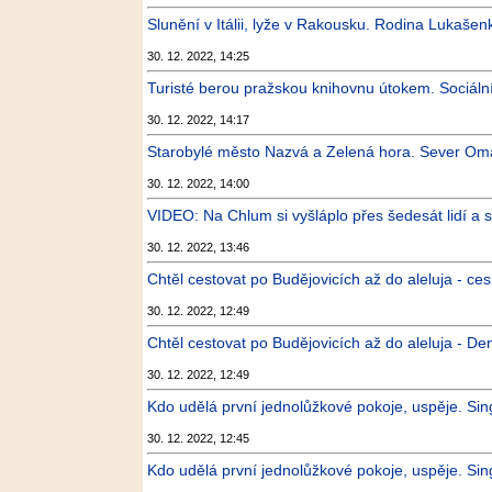
Slunění v Itálii, lyže v Rakousku. Rodina Lukašenk
30. 12. 2022, 14:25
Turisté berou pražskou knihovnu útokem. Sociální 
30. 12. 2022, 14:17
Starobylé město Nazvá a Zelená hora. Sever Omá
30. 12. 2022, 14:00
VIDEO: Na Chlum si vyšláplo přes šedesát lidí a 
30. 12. 2022, 13:46
Chtěl cestovat po Budějovicích až do aleluja - ce
30. 12. 2022, 12:49
Chtěl cestovat po Budějovicích až do aleluja - De
30. 12. 2022, 12:49
Kdo udělá první jednolůžkové pokoje, uspěje. Sing
30. 12. 2022, 12:45
Kdo udělá první jednolůžkové pokoje, uspěje. Singl