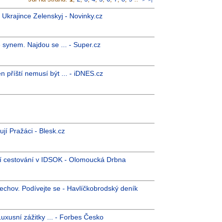
l Ukrajince Zelenskyj - Novinky.cz
 synem. Najdou se ... - Super.cz
n příští nemusí být ... - iDNES.cz
tují Pražáci - Blesk.cz
ší cestování v IDSOK - Olomoucká Drbna
lechov. Podívejte se - Havlíčkobrodský deník
Luxusní zážitky ... - Forbes Česko