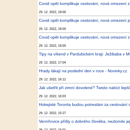
Covid opět komplikuje cestování, nová omezení za
29. 12. 2022, 18:00
Covid opět komplikuje cestování, nová omezení pro
29. 12. 2022, 18:00
Covid opět komplikuje cestování, nová omezení za
29. 12. 2022, 18:00
Tipy na víkend v Pardubickém kraji: Ježibaba v M
29. 12. 2022, 17:04
Hrady lákají na poslední den v roce - Novinky.cz
29. 12. 2022, 16:12
Jak ušetřit při zimní dovolené? Twisto nabízí lep
29. 12. 2022, 16:03
Hokejisté Toronta budou potrestáni za cestování 
29. 12. 2022, 15:27
Vernířovice přišly o dobrého člověka, nezlomilo je
29. 12. 2022, 15:01