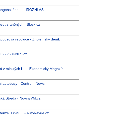
hengenského ... - iROZHLAS
set zraněných - Blesk.cz
utobusová revoluce - Znojemský deník
k 2022? - iDNES.cz
z minulých i ... - Ekonomický Magazín
mi autobusy - Centrum News
ská Streda - NovinyVM.cz
enze. První ... - AutoRevue.cz