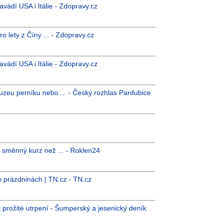
vádí USA i Itálie - Zdopravy.cz
 lety z Číny ... - Zdopravy.cz
vádí USA i Itálie - Zdopravy.cz
uzeu perníku nebo ... - Český rozhlas Pardubice
ší směnný kurz než ... - Roklen24
o prázdninách | TN.cz - TN.cz
j prožité utrpení - Šumperský a jesenický deník