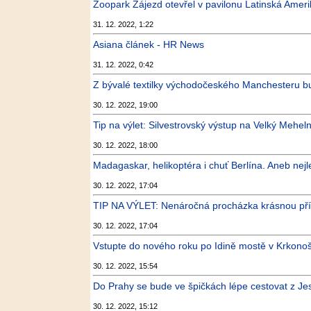
Zoopark Zájezd otevřel v pavilonu Latinská Amerika
31. 12. 2022, 1:22
Asiana článek - HR News
31. 12. 2022, 0:42
Z bývalé textilky východočeského Manchesteru bud
30. 12. 2022, 19:00
Tip na výlet: Silvestrovský výstup na Velký Meheln
30. 12. 2022, 18:00
Madagaskar, helikoptéra i chuť Berlína. Aneb nejle
30. 12. 2022, 17:04
TIP NA VÝLET: Nenáročná procházka krásnou pří
30. 12. 2022, 17:04
Vstupte do nového roku po Idině mostě v Krkono
30. 12. 2022, 15:54
Do Prahy se bude ve špičkách lépe cestovat z Jes
30. 12. 2022, 15:12