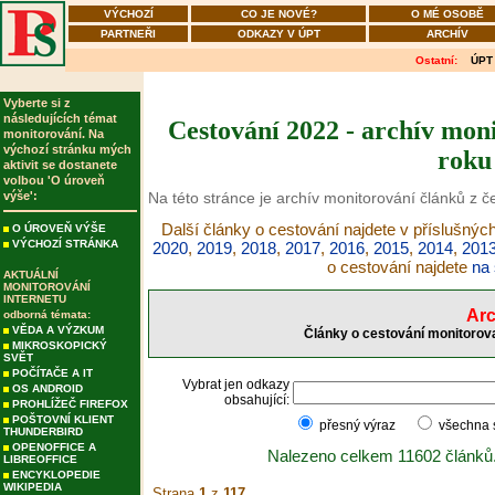
VÝCHOZÍ
CO JE NOVÉ?
O MÉ OSOBĚ
PARTNEŘI
ODKAZY V ÚPT
ARCHÍV
Ostatní:
ÚPT
Vyberte si z
následujících témat
Cestování 2022 - archív moni
monitorování. Na
výchozí stránku mých
roku
aktivit se dostanete
volbou 'O úroveň
výše':
Na této stránce je archív monitorování článků z č
Další články o cestování najdete v příslušnýc
O ÚROVEŇ VÝŠE
VÝCHOZÍ STRÁNKA
2020
,
2019
,
2018
,
2017
,
2016
,
2015
,
2014
,
201
o cestování najdete
na 
AKTUÁLNÍ
MONITOROVÁNÍ
INTERNETU
Arc
odborná témata:
VĚDA A VÝZKUM
Články o cestování monitorova
MIKROSKOPICKÝ
SVĚT
POČÍTAČE A IT
Vybrat jen odkazy
OS ANDROID
obsahující:
PROHLÍŽEČ FIREFOX
POŠTOVNÍ KLIENT
přesný výraz
všechna
THUNDERBIRD
OPENOFFICE A
Nalezeno celkem 11602 článků
LIBREOFFICE
ENCYKLOPEDIE
WIKIPEDIA
Strana
1
z
117