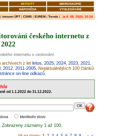
AKTIVITY
MIKROSKOPIE
NÁPOVĚDA
VYHLEDÁVÁNÍ
|
intranet ÚPT
|
CSMS
|
EUREM
|
Trends
|
je 8. 08. 2026, 20:24
torování českého internetu z
 2022
eského internetu o cestování.
h archívech z let
letos
,
2025
,
2024
,
2023
,
2021
,
3
,
2012
,
2011-2005
. Nejaktuálnějších 100 článků
stránce on-line odkazů
.
hív
né od 1.1.2022 do 31.12.2022.
 slova
kterékoliv slovo
. Zobrazeny záznamy 1 až 100.
Jdi na stranu:
1
,
2
,
3
,
4
,
5
,
6
,
7
,
8
,
9
..
>
>|