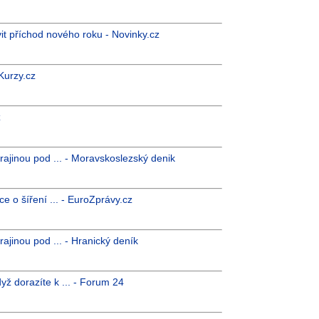
it příchod nového roku - Novinky.cz
 Kurzy.cz
z
ajinou pod ... - Moravskoslezský denik
e o šíření ... - EuroZprávy.cz
ajinou pod ... - Hranický deník
yž dorazíte k ... - Forum 24