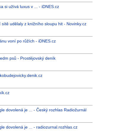
a si užívá luxus v ... - iDNES.cz
sítě udělaly z knižního sloupu hit - Novinky.cz
nu voní po růžích - iDNES.cz
sedm psů - Prostějovský deník
skobudejovicky.denik.cz
ník.cz
le dovolená je ... - Český rozhlas Radiožurnál
e dovolená je ... - radiozurnal.rozhlas.cz