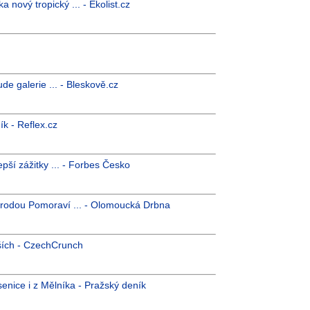
 nový tropický ... - Ekolist.cz
e galerie ... - Bleskově.cz
ík - Reflex.cz
pší zážitky ... - Forbes Česko
rodou Pomoraví ... - Olomoucká Drbna
ších - CzechCrunch
enice i z Mělníka - Pražský deník