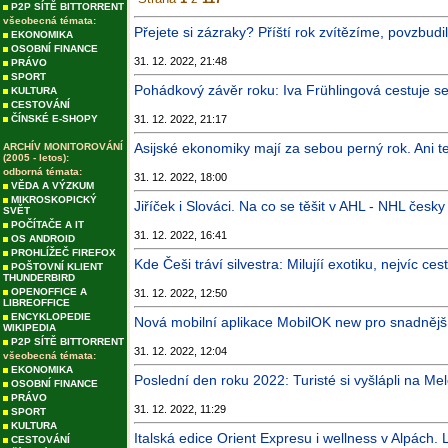
P2P SÍTĚ BITTORRENT
všeobecná témata:
Přejete si zázraky? Příští rok zvítězíme, povzbudi
EKONOMIKA
OSOBNÍ FINANCE
31. 12. 2022, 21:48
PRÁVO
SPORT
Pohádkový závěr roku: Iva Frühlingová cestuje se
KULTURA
CESTOVÁNÍ
ČÍNSKÉ E-SHOPY
31. 12. 2022, 21:17
Asijské ekonomiky mají za sebou perný rok. Ani te
ARCHÍV MONITOROVÁNÍ
(2005 - letos):
odborná témata:
31. 12. 2022, 18:00
VĚDA A VÝZKUM
MIKROSKOPICKÝ
Jiříček i Slováci. Na co se těšit v AHL - NHL česky
SVĚT
POČÍTAČE A IT
31. 12. 2022, 16:41
OS ANDROID
PROHLÍŽEČ FIREFOX
Kde Češi tráví silvestra: Milujíí exotiku, nejvíc ces
POŠTOVNÍ KLIENT
THUNDERBIRD
OPENOFFICE A
31. 12. 2022, 12:50
LIBREOFFICE
ENCYKLOPEDIE
Nová mobilní aplikace MobilOK new pro snadněj
WIKIPEDIA
P2P SÍTĚ BITTORRENT
31. 12. 2022, 12:04
všeobecná témata:
EKONOMIKA
Poslední den roku 2022: Turisté si vyšlápli na Me
OSOBNÍ FINANCE
PRÁVO
31. 12. 2022, 11:29
SPORT
KULTURA
Italská edice Orient Expresu i wellness v Alpách. 
CESTOVÁNÍ