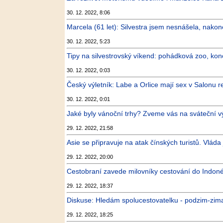
30. 12. 2022, 8:06
Marcela (61 let): Silvestra jsem nesnášela, nakone
30. 12. 2022, 5:23
Tipy na silvestrovský víkend: pohádková zoo, konc
30. 12. 2022, 0:03
Český výletník: Labe a Orlice mají sex v Salonu r
30. 12. 2022, 0:01
Jaké byly vánoční trhy? Zveme vás na sváteční vý
29. 12. 2022, 21:58
Asie se připravuje na atak čínských turistů. Vláda 
29. 12. 2022, 20:00
Cestobraní zavede milovníky cestování do Indonésie,
29. 12. 2022, 18:37
Diskuse: Hledám spolucestovatelku - podzim-zim
29. 12. 2022, 18:25