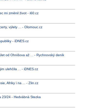
c mi změnil život - i60.cz
erty, výlety ... - Olomouc.cz
epubliky - iDNES.cz
let od Ohnišova až ... - Rychnovský deník
jim ulehčila ... - iDNES.cz
 Afriky i na ... - Zlin.cz
a 23/24 - Hedvábná Stezka