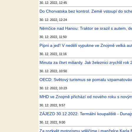
30. 12. 2022, 12:45
Do Chorvatska bez kontrol. Země vstoupí do sc
30. 12. 2022, 12:24
Němčice nad Hanou: Traktor se srazil s autem, de
30. 12. 2022, 11:50
Pípni a jeď! V neděli vypukne ve Znojmě velká a
30. 12. 2022, 11:16
Minuta za čtvrt miliardy. Jak železnici zrychlil ro
30. 12. 2022, 10:50
OECD: Světový turismus se pomalu vzpamatovává 
30. 12. 2022, 10:23
MHD ve Znojmě přichází od nového roku s nový
30. 12. 2022, 9:57
ZÁJEZD 30.12.2022: Termální koupaliště - Dunaj
30. 12. 2022, 9:00
Za rozkvět motorismu vděčíme i manželce Karla B