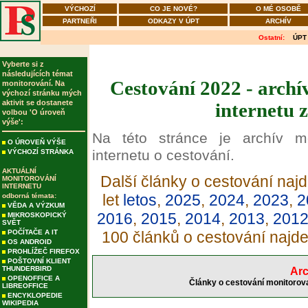
VÝCHOZÍ
CO JE NOVÉ?
O MÉ OSOBĚ
PARTNEŘI
ODKAZY V ÚPT
ARCHÍV
Ostatní:
ÚPT
Vyberte si z
následujících témat
Cestování 2022 - archí
monitorování. Na
výchozí stránku mých
aktivit se dostanete
internetu 
volbou 'O úroveň
výše':
Na této stránce je archív m
O ÚROVEŇ VÝŠE
internetu o cestování.
VÝCHOZÍ STRÁNKA
AKTUÁLNÍ
Další články o cestování najd
MONITOROVÁNÍ
INTERNETU
let
letos
,
2025
,
2024
,
2023
,
2
odborná témata:
VĚDA A VÝZKUM
2016
,
2015
,
2014
,
2013
,
201
MIKROSKOPICKÝ
SVĚT
POČÍTAČE A IT
100 článků o cestování najd
OS ANDROID
PROHLÍŽEČ FIREFOX
POŠTOVNÍ KLIENT
THUNDERBIRD
Arc
OPENOFFICE A
Články o cestování monitorova
LIBREOFFICE
ENCYKLOPEDIE
WIKIPEDIA