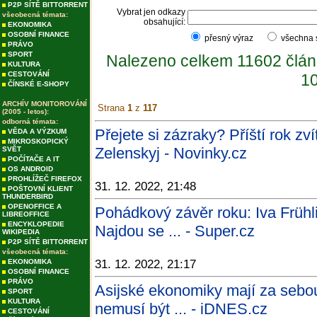
P2P SÍTĚ BITTORRENT
Vybrat jen odkazy
všeobecná témata:
obsahující:
EKONOMIKA
OSOBNÍ FINANCE
přesný výraz
všechna
PRÁVO
SPORT
Nalezeno celkem 11602 člán
KULTURA
CESTOVÁNÍ
10
ČÍNSKÉ E-SHOPY
ARCHÍV MONITOROVÁNÍ
Strana
1
z
117
(2005 - letos):
odborná témata:
Přejete si zázraky? Příští rok zv
VĚDA A VÝZKUM
MIKROSKOPICKÝ
Zelenskyj - Novinky.cz
SVĚT
POČÍTAČE A IT
OS ANDROID
PROHLÍŽEČ FIREFOX
31. 12. 2022, 21:48
POŠTOVNÍ KLIENT
THUNDERBIRD
OPENOFFICE A
Pohádkový závěr roku: Iva Frühl
LIBREOFFICE
ENCYKLOPEDIE
Najdou se ... - Super.cz
WIKIPEDIA
P2P SÍTĚ BITTORRENT
všeobecná témata:
EKONOMIKA
31. 12. 2022, 21:17
OSOBNÍ FINANCE
PRÁVO
Asijské ekonomiky mají za sebou 
SPORT
KULTURA
nemusí být ... - iDNES.cz
CESTOVÁNÍ