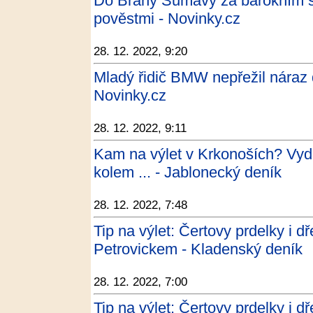
Do Brány Šumavy za barokním s
pověstmi - Novinky.cz
28. 12. 2022, 9:20
Mladý řidič BMW nepřežil náraz 
Novinky.cz
28. 12. 2022, 9:11
Kam na výlet v Krkonoších? Vyd
kolem ... - Jablonecký deník
28. 12. 2022, 7:48
Tip na výlet: Čertovy prdelky i d
Petrovickem - Kladenský deník
28. 12. 2022, 7:00
Tip na výlet: Čertovy prdelky i d