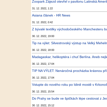
Zoopark Zájezd otevřel v pavilonu Latinská Amerika
31. 12. 2022, 1:22
Asiana článek - HR News
31. 12. 2022, 0:42
Z bývalé textilky východočeského Manchesteru bud
30. 12. 2022, 19:00
Tip na výlet: Silvestrovský výstup na Velký Meheln
30. 12. 2022, 18:00
Madagaskar, helikoptéra i chuť Berlína. Aneb nejle
30. 12. 2022, 17:04
TIP NA VÝLET: Nenáročná procházka krásnou pří
30. 12. 2022, 17:04
Vstupte do nového roku po Idině mostě v Krkono
30. 12. 2022, 15:54
Do Prahy se bude ve špičkách lépe cestovat z Jes
30. 12. 2022, 15:12