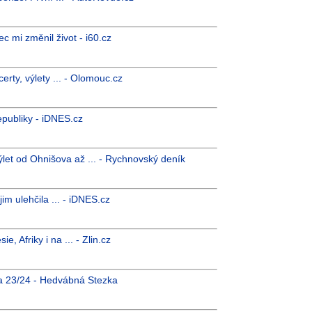
c mi změnil život - i60.cz
erty, výlety ... - Olomouc.cz
epubliky - iDNES.cz
let od Ohnišova až ... - Rychnovský deník
jim ulehčila ... - iDNES.cz
 Afriky i na ... - Zlin.cz
a 23/24 - Hedvábná Stezka