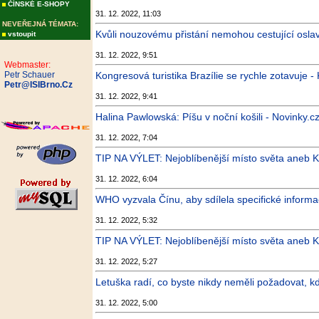
ČÍNSKÉ E-SHOPY
31. 12. 2022, 11:03
NEVEŘEJNÁ TÉMATA:
Kvůli nouzovému přistání nemohou cestující oslav
vstoupit
31. 12. 2022, 9:51
Webmaster:
Petr Schauer
Kongresová turistika Brazílie se rychle zotavuje -
Petr@ISIBrno.Cz
31. 12. 2022, 9:41
Halina Pawlowská: Píšu v noční košili - Novinky.c
31. 12. 2022, 7:04
TIP NA VÝLET: Nejoblíbenější místo světa aneb Kr
31. 12. 2022, 6:04
WHO vyzvala Čínu, aby sdílela specifické informac
31. 12. 2022, 5:32
TIP NA VÝLET: Nejoblíbenější místo světa aneb Kr
31. 12. 2022, 5:27
Letuška radí, co byste nikdy neměli požadovat, kd
31. 12. 2022, 5:00