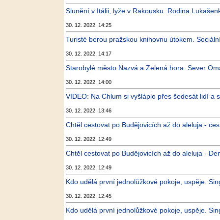
Slunění v Itálii, lyže v Rakousku. Rodina Lukašenk
30. 12. 2022, 14:25
Turisté berou pražskou knihovnu útokem. Sociální 
30. 12. 2022, 14:17
Starobylé město Nazvá a Zelená hora. Sever Omá
30. 12. 2022, 14:00
VIDEO: Na Chlum si vyšláplo přes šedesát lidí a 
30. 12. 2022, 13:46
Chtěl cestovat po Budějovicích až do aleluja - ce
30. 12. 2022, 12:49
Chtěl cestovat po Budějovicích až do aleluja - De
30. 12. 2022, 12:49
Kdo udělá první jednolůžkové pokoje, uspěje. Sing
30. 12. 2022, 12:45
Kdo udělá první jednolůžkové pokoje, uspěje. Singl