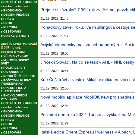
P2P SÍTĚ BITTORRENT
všeobecná témata:
Přejete si zázraky? Příští rok zvítězíme, povzbudi
EKONOMIKA
OSOBNÍ FINANCE
31. 12. 2022, 21:48
PRÁVO
SPORT
Pohádkový závěr roku: Iva Frühlingová cestuje se
KULTURA
CESTOVÁNÍ
ČÍNSKÉ E-SHOPY
31. 12. 2022, 21:17
Asijské ekonomiky mají za sebou perný rok. Ani te
ARCHÍV MONITOROVÁNÍ
(2005 - letos):
odborná témata:
31. 12. 2022, 18:00
VĚDA A VÝZKUM
MIKROSKOPICKÝ
Jiříček i Slováci. Na co se těšit v AHL - NHL česky
SVĚT
POČÍTAČE A IT
31. 12. 2022, 16:41
OS ANDROID
PROHLÍŽEČ FIREFOX
Kde Češi tráví silvestra: Milujíí exotiku, nejvíc ces
POŠTOVNÍ KLIENT
THUNDERBIRD
OPENOFFICE A
31. 12. 2022, 12:50
LIBREOFFICE
ENCYKLOPEDIE
Nová mobilní aplikace MobilOK new pro snadněj
WIKIPEDIA
P2P SÍTĚ BITTORRENT
31. 12. 2022, 12:04
všeobecná témata:
EKONOMIKA
Poslední den roku 2022: Turisté si vyšlápli na Me
OSOBNÍ FINANCE
PRÁVO
31. 12. 2022, 11:29
SPORT
KULTURA
Italská edice Orient Expresu i wellness v Alpách. 
CESTOVÁNÍ