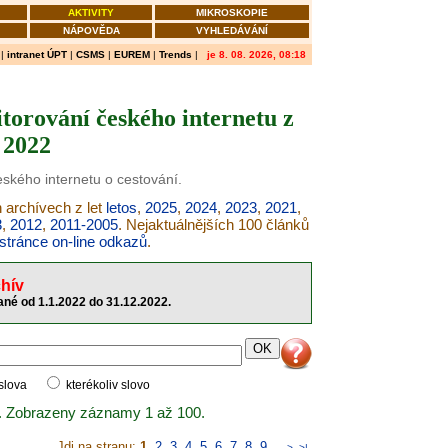
AKTIVITY
MIKROSKOPIE
NÁPOVĚDA
VYHLEDÁVÁNÍ
|
intranet ÚPT
|
CSMS
|
EUREM
|
Trends
|
je 8. 08. 2026, 08:18
torování českého internetu z
 2022
eského internetu o cestování.
h archívech z let
letos
,
2025
,
2024
,
2023
,
2021
,
3
,
2012
,
2011-2005
. Nejaktuálnějších 100 článků
stránce on-line odkazů
.
hív
né od 1.1.2022 do 31.12.2022.
 slova
kterékoliv slovo
. Zobrazeny záznamy 1 až 100.
Jdi na stranu:
1
,
2
,
3
,
4
,
5
,
6
,
7
,
8
,
9
..
>
>|