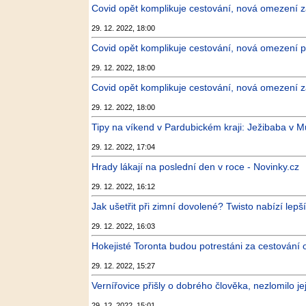
Covid opět komplikuje cestování, nová omezení za
29. 12. 2022, 18:00
Covid opět komplikuje cestování, nová omezení pro
29. 12. 2022, 18:00
Covid opět komplikuje cestování, nová omezení za
29. 12. 2022, 18:00
Tipy na víkend v Pardubickém kraji: Ježibaba v M
29. 12. 2022, 17:04
Hrady lákají na poslední den v roce - Novinky.cz
29. 12. 2022, 16:12
Jak ušetřit při zimní dovolené? Twisto nabízí lep
29. 12. 2022, 16:03
Hokejisté Toronta budou potrestáni za cestování 
29. 12. 2022, 15:27
Vernířovice přišly o dobrého člověka, nezlomilo je
29. 12. 2022, 15:01