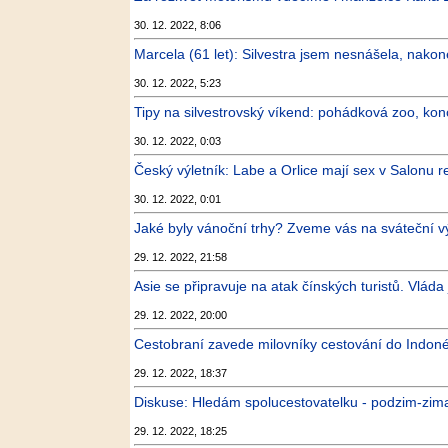
30. 12. 2022, 8:06
Marcela (61 let): Silvestra jsem nesnášela, nakone
30. 12. 2022, 5:23
Tipy na silvestrovský víkend: pohádková zoo, konc
30. 12. 2022, 0:03
Český výletník: Labe a Orlice mají sex v Salonu r
30. 12. 2022, 0:01
Jaké byly vánoční trhy? Zveme vás na sváteční vý
29. 12. 2022, 21:58
Asie se připravuje na atak čínských turistů. Vláda 
29. 12. 2022, 20:00
Cestobraní zavede milovníky cestování do Indonésie,
29. 12. 2022, 18:37
Diskuse: Hledám spolucestovatelku - podzim-zim
29. 12. 2022, 18:25