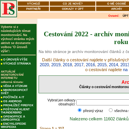
VÝCHOZÍ
CO JE NOVÉ?
O MÉ OSOBĚ
PARTNEŘI
ODKAZY V ÚPT
ARCHÍV
Ostatní:
ÚPT
Vyberte si z
následujících témat
Cestování 2022 - archív moni
monitorování. Na
výchozí stránku mých
roku
aktivit se dostanete
volbou 'O úroveň
výše':
Na této stránce je archív monitorování článků z č
Další články o cestování najdete v příslušnýc
O ÚROVEŇ VÝŠE
VÝCHOZÍ STRÁNKA
2020
,
2019
,
2018
,
2017
,
2016
,
2015
,
2014
,
201
o cestování najdete
na 
AKTUÁLNÍ
MONITOROVÁNÍ
INTERNETU
Arc
odborná témata:
VĚDA A VÝZKUM
Články o cestování monitorova
MIKROSKOPICKÝ
SVĚT
POČÍTAČE A IT
Vybrat jen odkazy
OS ANDROID
obsahující:
PROHLÍŽEČ FIREFOX
POŠTOVNÍ KLIENT
přesný výraz
všechna
THUNDERBIRD
OPENOFFICE A
Nalezeno celkem 11602 článků
LIBREOFFICE
ENCYKLOPEDIE
WIKIPEDIA
Strana
1
z
117