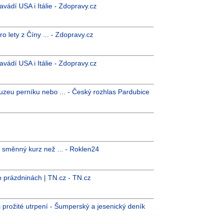
vádí USA i Itálie - Zdopravy.cz
 lety z Číny ... - Zdopravy.cz
vádí USA i Itálie - Zdopravy.cz
uzeu perníku nebo ... - Český rozhlas Pardubice
ší směnný kurz než ... - Roklen24
o prázdninách | TN.cz - TN.cz
j prožité utrpení - Šumperský a jesenický deník