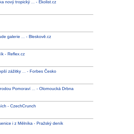
 nový tropický ... - Ekolist.cz
e galerie ... - Bleskově.cz
ík - Reflex.cz
pší zážitky ... - Forbes Česko
rodou Pomoraví ... - Olomoucká Drbna
ších - CzechCrunch
enice i z Mělníka - Pražský deník