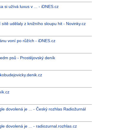
a si užívá luxus v ... - iDNES.cz
sítě udělaly z knižního sloupu hit - Novinky.cz
nu voní po růžích - iDNES.cz
sedm psů - Prostějovský deník
skobudejovicky.denik.cz
ník.cz
le dovolená je ... - Český rozhlas Radiožurnál
e dovolená je ... - radiozurnal.rozhlas.cz