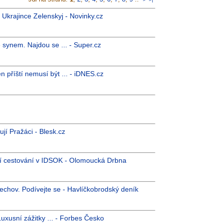
l Ukrajince Zelenskyj - Novinky.cz
 synem. Najdou se ... - Super.cz
n příští nemusí být ... - iDNES.cz
tují Pražáci - Blesk.cz
ší cestování v IDSOK - Olomoucká Drbna
lechov. Podívejte se - Havlíčkobrodský deník
Luxusní zážitky ... - Forbes Česko