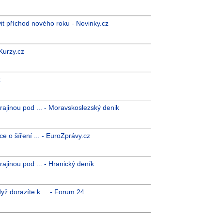
it příchod nového roku - Novinky.cz
 Kurzy.cz
z
ajinou pod ... - Moravskoslezský denik
e o šíření ... - EuroZprávy.cz
ajinou pod ... - Hranický deník
yž dorazíte k ... - Forum 24