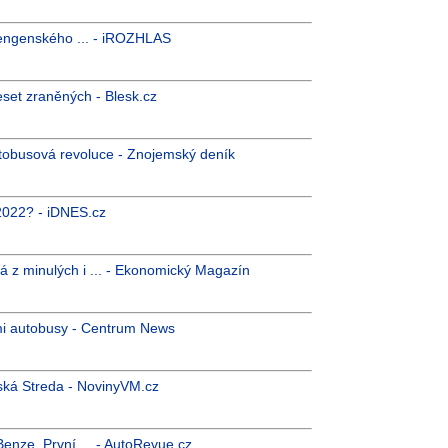
hengenského ... - iROZHLAS
set zraněných - Blesk.cz
utobusová revoluce - Znojemský deník
k 2022? - iDNES.cz
z minulých i ... - Ekonomický Magazín
mi autobusy - Centrum News
ská Streda - NovinyVM.cz
enze. První ... - AutoRevue.cz