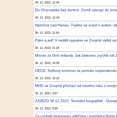
30. 12. 2022, 12:45
Do Chorvatska bez kontrol. Země vstoupí do sc
30. 12. 2022, 12:24
Němčice nad Hanou: Traktor se srazil s autem, de
30. 12. 2022, 11:50
Pípni a jeď! V neděli vypukne ve Znojmě velká a
30. 12. 2022, 11:16
Minuta za čtvrt miliardy. Jak železnici zrychlil ro
30. 12. 2022, 10:50
OECD: Světový turismus se pomalu vzpamatovává 
30. 12. 2022, 10:23
MHD ve Znojmě přichází od nového roku s nový
30. 12. 2022, 9:57
ZÁJEZD 30.12.2022: Termální koupaliště - Dunaj
30. 12. 2022, 9:00
Za rozkvět motorismu vděčíme i manželce Karla B