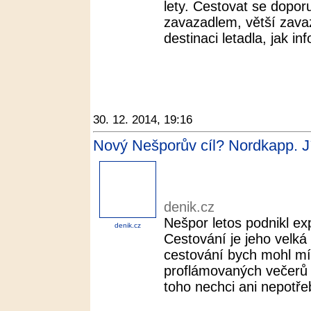
lety. Cestovat se dopor
zavazadlem, větší zavaza
destinaci letadla, jak in
30. 12. 2014, 19:16
Nový Nešporův cíl? Nordkapp. Jí
denik.cz
Nešpor letos podnikl ex
denik.cz
Cestování je jeho velká
cestování bych mohl mí
proflámovaných večerů p
toho nechci ani nepotřeb