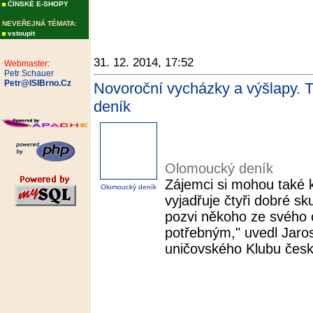
ČÍNSKÉ E-SHOPY
NEVEŘEJNÁ TÉMATA:
vstoupit
31. 12. 2014, 17:52
Webmaster:
Petr Schauer
Petr@ISIBrno.Cz
Novoroční vycházky a výšlapy. T
deník
Olomoucký deník
Zájemci si mohou také k
Olomoucký deník
vyjadřuje čtyři dobré sk
pozvi někoho ze svého o
potřebným," uvedl Jaro
uničovského Klubu český