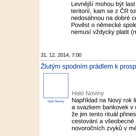
Levnější mohou být last
teritorií, kam se z ČR t
nedosáhnou na dobré ce
Pověst o německé spoleh
nemusí vždycky platit (n
31. 12. 2014, 7:00
Žlutým spodním prádlem k prospe
Haló Noviny
Například na Nový rok 
Haló Noviny
a svazkem bankovek v r
že jim tento rituál přin
cestování a všeobecné pr
novoročních zvyků v mé