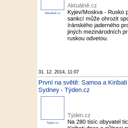
Aktuálně.cz
Kyjev/Moskva - Rusko p
Aktuálně.cz
sankcí může ohrozit spo
íránského jaderného pro
jiných mezinárodních p
ruskou odvetou.
31. 12. 2014, 11:07
První na světě: Samoa a Kiribat
Sydney - Týden.cz
Týden.cz
Na 280 tisíc obyvatel 
Týden.cz