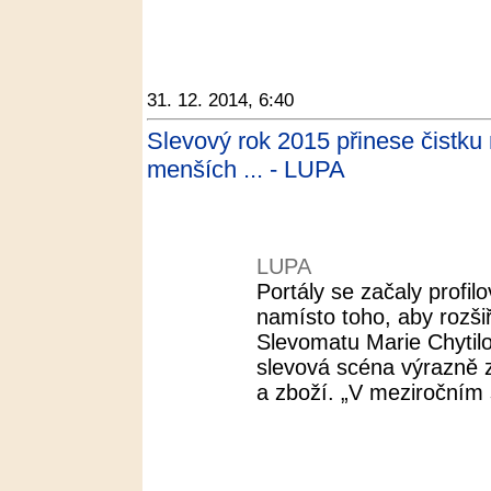
31. 12. 2014, 6:40
Slevový rok 2015 přinese čistku 
menších ... - LUPA
LUPA
Portály se začaly profil
namísto toho, aby rozšiř
Slevomatu Marie Chytilo
slevová scéna výrazně
a zboží. „V meziročním s