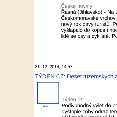
České noviny
Řásná (Jihlavsko) - Na 
Českomoravské vrchoviny
nový rok davy turistů. 
vyšlapalo do kopce i hod
lidé se psy a cyklisté. Po
31. 12. 2014, 14:57
TÝDEN.CZ: Deset tuzemských al
Týden.cz
Podivuhodný výlet do p
Týden.cz
dystopie coby odraz te