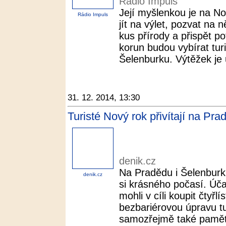
Rádio Impuls
Její myšlenkou je na No
Rádio Impuls
jít na výlet, pozvat na 
kus přírody a přispět p
korun budou vybírat tur
Šelenburku. Výtěžek je 
31. 12. 2014, 13:30
Turisté Nový rok přivítají na Pra
denik.cz
Na Pradědu i Šelenburku
denik.cz
si krásného počasí. Úča
mohli v cíli koupit čtyřl
bezbariérovou úpravu tur
samozřejmě také pamětní