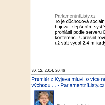
ParlamentníListy.cz
To je důchodová sociální
bojovat zlepšením syst
prohlásil podle serveru
konferenci. Upřesnil ro
už stát vydal 2,4 miliardy
30. 12. 2014, 20:46
Premiér z Kyjeva mluvil o více ne
východu ... - ParlamentníListy.cz