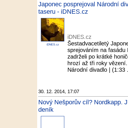
Japonec posprejoval Národní divad
taseru - iDNES.cz
iDNES.cz
Šestadvacetiletý Japonec
iDNES.cz
sprejováním na fasádu N
zadrželi po krátké honičc
hrozí až tři roky vězen
Národní divadlo | (1:33 .
30. 12. 2014, 17:07
Nový Nešporův cíl? Nordkapp. Jí
deník