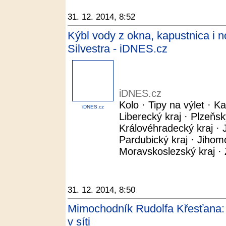
31. 12. 2014, 8:52
Kýbl vody z okna, kapustnica i n
Silvestra - iDNES.cz
iDNES.cz
Kolo · Tipy na výlet · Ka
iDNES.cz
Liberecký kraj · Plzeňsk
Královéhradecký kraj · J
Pardubický kraj · Jihom
Moravskoslezský kraj · Z
31. 12. 2014, 8:50
Mimochodník Rudolfa Křesťana: P
v síti