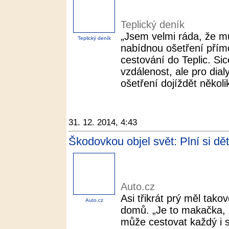
Teplický deník
„Jsem velmi ráda, že m
Teplický deník
nabídnou ošetření přímo 
cestování do Teplic. Sic
vzdálenost, ale pro dia
ošetření dojíždět několik
31. 12. 2014, 4:43
Škodovkou objel svět: Plní si dě
Auto.cz
Asi třikrát prý měl tako
Auto.cz
domů. „Je to makačka, 
může cestovat každý i 