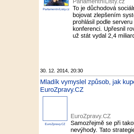
ParlamentníListy.cz
To je důchodová sociáln
ParlamentníListy.cz
bojovat zlepšením sys
prohlásil podle server
konferenci. Upřesnil r
už stát vydal 2,4 miliar
30. 12. 2014, 20:30
Mladík vymyslel způsob, jak kupo
EuroZpravy.CZ
EuroZpravy.CZ
Samozřejmě se při tako
EuroZpravy.CZ
nevýhody. Tato strateg