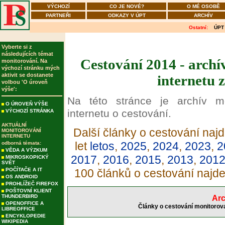
VÝCHOZÍ
CO JE NOVÉ?
O MÉ OSOBĚ
PARTNEŘI
ODKAZY V ÚPT
ARCHÍV
Ostatní:
ÚPT
Vyberte si z
následujících témat
Cestování 2014 - archí
monitorování. Na
výchozí stránku mých
aktivit se dostanete
internetu 
volbou 'O úroveň
výše':
Na této stránce je archív m
O ÚROVEŇ VÝŠE
internetu o cestování.
VÝCHOZÍ STRÁNKA
AKTUÁLNÍ
Další články o cestování najd
MONITOROVÁNÍ
INTERNETU
let
letos
,
2025
,
2024
,
2023
,
2
odborná témata:
VĚDA A VÝZKUM
2017
,
2016
,
2015
,
2013
,
201
MIKROSKOPICKÝ
SVĚT
POČÍTAČE A IT
100 článků o cestování najd
OS ANDROID
PROHLÍŽEČ FIREFOX
POŠTOVNÍ KLIENT
THUNDERBIRD
Arc
OPENOFFICE A
Články o cestování monitorova
LIBREOFFICE
ENCYKLOPEDIE
WIKIPEDIA