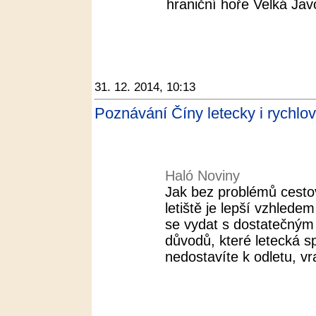
hraniční hoře Velká Javo
31. 12. 2014, 10:13
Poznávání Číny letecky i rychlo
Haló Noviny
Jak bez problémů cesto
letiště je lepší vzhle
se vydat s dostatečným
důvodů, které letecká s
nedostavíte k odletu, vra