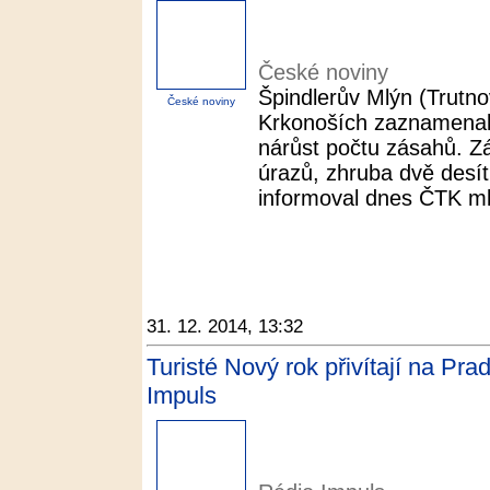
České noviny
Špindlerův Mlýn (Trutno
České noviny
Krkonoších zaznamenal
nárůst počtu zásahů. Zá
úrazů, zhruba dvě desítk
informoval dnes ČTK ml
31. 12. 2014, 13:32
Turisté Nový rok přivítají na Pr
Impuls