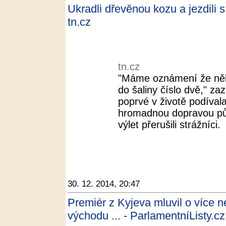
Ukradli dřevěnou kozu a jezdili s 
tn.cz
tn.cz
"Máme oznámení že někd
do šaliny číslo dvě," za
poprvé v životě podívala
hromadnou dopravou půl
výlet přerušili strážníci.
30. 12. 2014, 20:47
Premiér z Kyjeva mluvil o více ne
východu ... - ParlamentníListy.cz