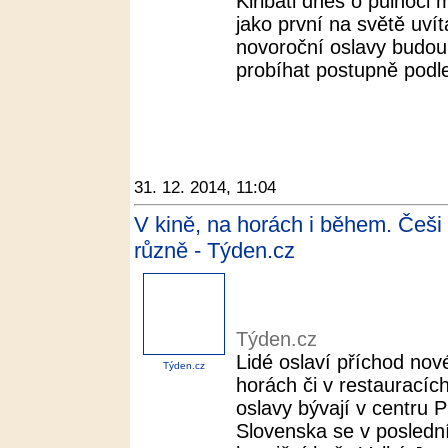
Kiribati dnes o půlnoci
jako první na světě uvít
novoroční oslavy budou 
probíhat postupně podle
31. 12. 2014, 11:04
V kině, na horách i během. Češi
různě - Týden.cz
Týden.cz
Lidé oslaví příchod no
Týden.cz
horách či v restauracích,
oslavy bývají v centru P
Slovenska se v poslední