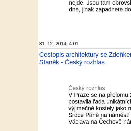
nejde. Jsou tam obrovsk
dne, jinak zapadnete do
31. 12. 2014, 4:01
Cestopis architektury se Zdeňk
Staněk - Český rozhlas
Český rozhlas
V Praze se na přelomu 20
postavila řada unikátníc
výjimečné kostely jako 
Srdce Páně na náměstí J
Václava na Čechově nám