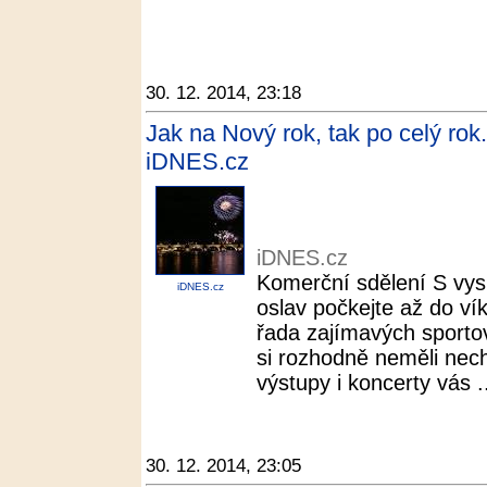
30. 12. 2014, 23:18
Jak na Nový rok, tak po celý rok.
iDNES.cz
iDNES.cz
Komerční sdělení S vys
iDNES.cz
oslav počkejte až do ví
řada zajímavých sportov
si rozhodně neměli nech
výstupy i koncerty vás .
30. 12. 2014, 23:05