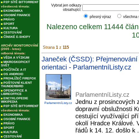
P2P SÍTĚ BITTORRENT
Vybrat jen odkazy
všeobecná témata:
obsahující:
EKONOMIKA
OSOBNÍ FINANCE
přesný výraz
všechna
PRÁVO
SPORT
Nalezeno celkem 11444 člán
KULTURA
CESTOVÁNÍ
10
ČÍNSKÉ E-SHOPY
ARCHÍV MONITOROVÁNÍ
Strana
1
z
115
(2005 - letos):
odborná témata:
Janeček (ČSSD): Přejmenování 
VĚDA A VÝZKUM
MIKROSKOPICKÝ
orientaci - ParlamentníListy.cz
SVĚT
POČÍTAČE A IT
OS ANDROID
PROHLÍŽEČ FIREFOX
POŠTOVNÍ KLIENT
THUNDERBIRD
OPENOFFICE A
ParlamentníListy.cz
LIBREOFFICE
ENCYKLOPEDIE
Jednu z prosincových 
WIKIPEDIA
ParlamentníListy.cz
P2P SÍTĚ BITTORRENT
dopravní obslužnosti 
všeobecná témata:
cestující využívající 
EKONOMIKA
OSOBNÍ FINANCE
okolí Hradce Králové. 
PRÁVO
SPORT
řádů k 14. 12. došlo k .
KULTURA
CESTOVÁNÍ