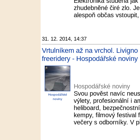
Elektronika studená jak z
zhudebněné čiré zlo. J
alespoň občas vstoupit,
31. 12. 2014, 14:37
Vrtulníkem až na vrchol. Livign
freeridery - Hospodářské noviny
Hospodářské noviny
Svou pověst navíc neust
Hospodářské
noviny
výlety, profesionální i 
heliboard, bezpečnostní
kempy, filmový festival 
večery s odborníky. V př