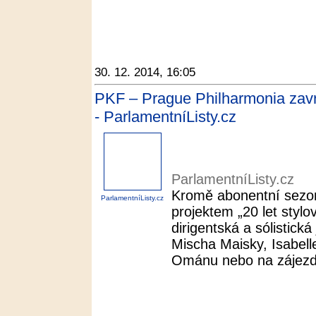
30. 12. 2014, 16:05
PKF – Prague Philharmonia zav
- ParlamentníListy.cz
ParlamentníListy.cz
Kromě abonentní sezony
ParlamentníListy.cz
projektem „20 let stylov
dirigentská a sólistic
Mischa Maisky, Isabelle
Ománu nebo na zájezd