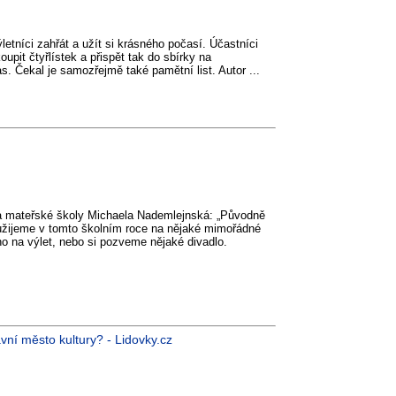
etníci zahřát a užít si krásného počasí. Účastníci
oupit čtyřlístek a přispět tak do sbírky na
as. Čekal je samozřejmě také pamětní list. Autor ...
lka mateřské školy Michaela Nademlejnská: „Původně
užijeme v tomto školním roce na nějaké mimořádné
o na výlet, nebo si pozveme nějaké divadlo.
avní město kultury? - Lidovky.cz