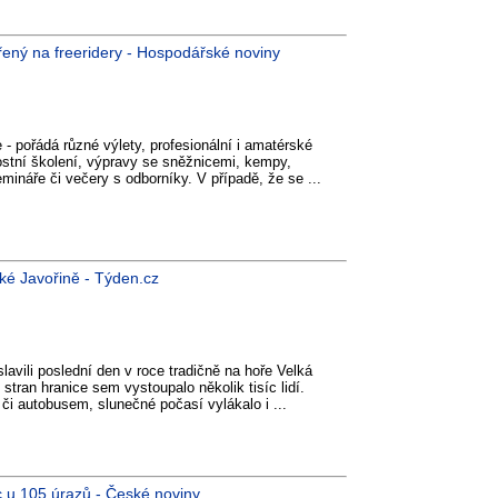
řený na freeridery - Hospodářské noviny
- pořádá různé výlety, profesionální i amatérské
ostní školení, výpravy se sněžnicemi, kempy,
semináře či večery s odborníky. V případě, že se ...
lké Javořině - Týden.cz
lavili poslední den v roce tradičně na hoře Velká
stran hranice sem vystoupalo několik tisíc lidí.
em či autobusem, slunečné počasí vylákalo i ...
 u 105 úrazů - České noviny