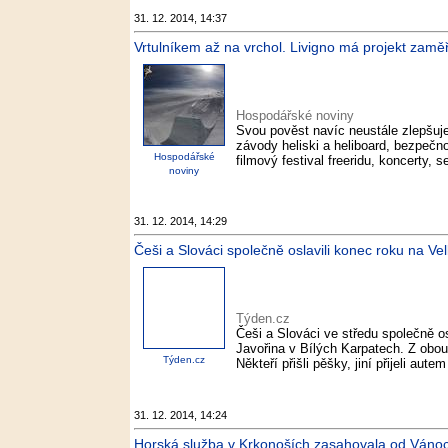
31. 12. 2014, 14:37
Vrtulníkem až na vrchol. Livigno má projekt zamě
Hospodářské noviny
Svou pověst navíc neustále zlepšuje 
závody heliski a heliboard, bezpečn
Hospodářské
filmový festival freeridu, koncerty, 
noviny
31. 12. 2014, 14:29
Češi a Slováci společně oslavili konec roku na Ve
Týden.cz
Češi a Slováci ve středu společně os
Javořina v Bílých Karpatech. Z obou 
Týden.cz
Někteří přišli pěšky, jiní přijeli aut
31. 12. 2014, 14:24
Horská služba v Krkonoších zasahovala od Vánoc