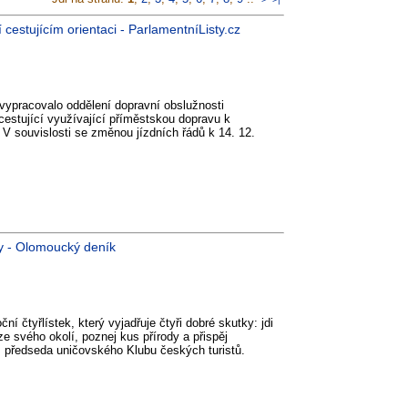
estujícím orientaci - ParlamentníListy.cz
vypracovalo oddělení dopravní obslužnosti
estující využívající příměstskou dopravu k
 V souvislosti se změnou jízdních řádů k 14. 12.
py - Olomoucký deník
í čtyřlístek, který vyjadřuje čtyři dobré skutky: jdi
e svého okolí, poznej kus přírody a přispěj
, předseda uničovského Klubu českých turistů.