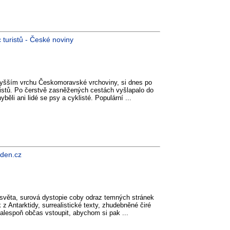
c turistů - České noviny
jvyšším vrchu Českomoravské vrchoviny, si dnes po
uristů. Po čerstvě zasněžených cestách vyšlapalo do
běli ani lidé se psy a cyklisté. Populární ...
ýden.cz
světa, surová dystopie coby odraz temných stránek
 z Antarktidy, surrealistické texty, zhudebněné čiré
alespoň občas vstoupit, abychom si pak ...