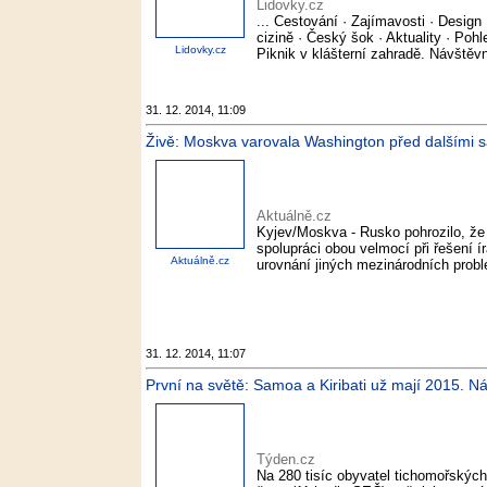
Lidovky.cz
... Cestování · Zajímavosti · Design 
cizině · Český šok · Aktuality · Po
Lidovky.cz
Piknik v klášterní zahradě. Návštěvníc
31. 12. 2014, 11:09
Živě: Moskva varovala Washington před dalšími s
Aktuálně.cz
Kyjev/Moskva - Rusko pohrozilo, že
spolupráci obou velmocí při řešení í
Aktuálně.cz
urovnání jiných mezinárodních prob
31. 12. 2014, 11:07
První na světě: Samoa a Kiribati už mají 2015. N
Týden.cz
Na 280 tisíc obyvatel tichomořských