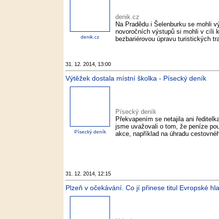
denik.cz
Na Pradědu i Šelenburku se mohli výl
novoročních výstupů si mohli v cíli k
denik.cz
bezbariérovou úpravu turistických tr
31. 12. 2014, 13:00
Výtěžek dostala místní školka - Písecký deník
Písecký deník
Překvapením se netajila ani ředite
jsme uvažovali o tom, že peníze po
Písecký deník
akce, například na úhradu cestovnéh
31. 12. 2014, 12:15
Plzeň v očekávání. Co jí přinese titul Evropské hl