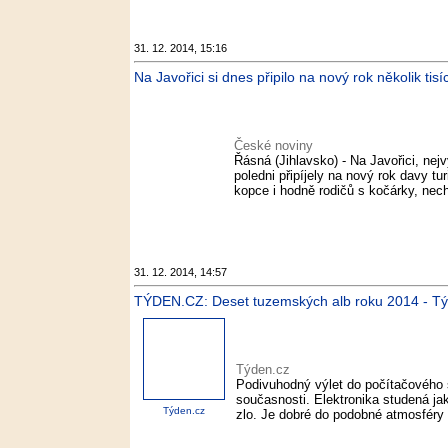
31. 12. 2014, 15:16
Na Javořici si dnes připilo na nový rok několik tisí
České noviny
Řásná (Jihlavsko) - Na Javořici, ne
poledni připíjely na nový rok davy t
kopce i hodně rodičů s kočárky, nechy
31. 12. 2014, 14:57
TÝDEN.CZ: Deset tuzemských alb roku 2014 - T
Týden.cz
Podivuhodný výlet do počítačového 
současnosti. Elektronika studená jak
Týden.cz
zlo. Je dobré do podobné atmosféry 