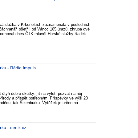
ská služba v Krkonoších zaznamenala v posledních
áchranáři ošetřili od Vánoc 105 úrazů, zhruba dvě
 informoval dnes ČTK mluvčí Horské služby Radek ...
urku - Rádio Impuls
čtyři dobré skutky: jít na výlet, pozvat na něj
řírody a přispět potřebným. Příspěvky ve výši 20
radědu, tak Šelenburku. Výtěžek je určen na ...
rku - denik.cz