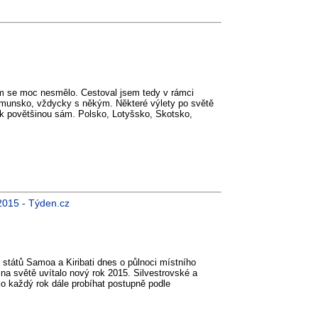
am se moc nesmělo. Cestoval jsem tedy v rámci
munsko, vždycky s někým. Některé výlety po světě
ak povětšinou sám. Polsko, Lotyšsko, Skotsko,
 2015 - Týden.cz
 států Samoa a Kiribati dnes o půlnoci místního
 na světě uvítalo nový rok 2015. Silvestrovské a
o každý rok dále probíhat postupně podle