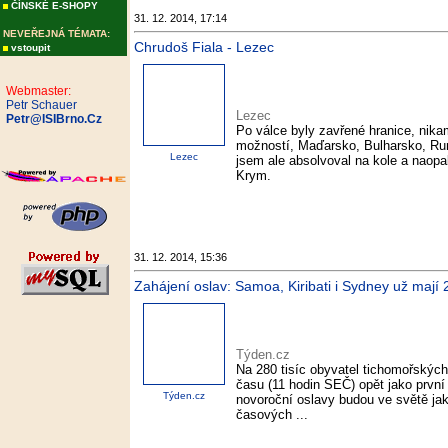
ČÍNSKÉ E-SHOPY
31. 12. 2014, 17:14
NEVEŘEJNÁ TÉMATA:
Chrudoš Fiala - Lezec
vstoupit
Webmaster:
Petr Schauer
Lezec
Petr@ISIBrno.Cz
Po válce byly zavřené hranice, nik
možností, Maďarsko, Bulharsko, Ru
Lezec
jsem ale absolvoval na kole a naop
Krym.
31. 12. 2014, 15:36
Zahájení oslav: Samoa, Kiribati i Sydney už mají
Týden.cz
Na 280 tisíc obyvatel tichomořských
času (11 hodin SEČ) opět jako první
Týden.cz
novoroční oslavy budou ve světě jak
časových ...