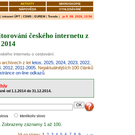
AKTIVITY
MIKROSKOPIE
NÁPOVĚDA
VYHLEDÁVÁNÍ
|
intranet ÚPT
|
CSMS
|
EUREM
|
Trends
|
je 9. 08. 2026, 13:56
torování českého internetu z
 2014
eského internetu o cestování.
h archívech z let
letos
,
2025
,
2024
,
2023
,
2022
,
3
,
2012
,
2011-2005
. Nejaktuálnějších 100 článků
stránce on-line odkazů
.
hív
né od 1.1.2014 do 31.12.2014.
 slova
kterékoliv slovo
. Zobrazeny záznamy 1 až 100.
Jdi na stranu:
1
,
2
,
3
,
4
,
5
,
6
,
7
,
8
,
9
..
>
>|