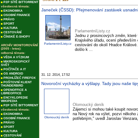
P2P SÍTĚ BITTORRENT
všeobecná témata:
Janeček (ČSSD): Přejmenování zastávek usnadní c
EKONOMIKA
OSOBNÍ FINANCE
PRÁVO
SPORT
KULTURA
ParlamentníListy.cz
CESTOVÁNÍ
Jednu z prosincových změn, které 
ČÍNSKÉ E-SHOPY
Krajského úřadu, ocení především c
ParlamentníListy.cz
cestování do okolí Hradce Králové.
ARCHÍV MONITOROVÁNÍ
(2005 - letos):
došlo k ...
odborná témata:
VĚDA A VÝZKUM
MIKROSKOPICKÝ
SVĚT
POČÍTAČE A IT
OS ANDROID
31. 12. 2014, 17:52
PROHLÍŽEČ FIREFOX
POŠTOVNÍ KLIENT
Novoroční vycházky a výšlapy. Tady jsou naše ti
THUNDERBIRD
OPENOFFICE A
LIBREOFFICE
ENCYKLOPEDIE
WIKIPEDIA
Olomoucký deník
P2P SÍTĚ BITTORRENT
Zájemci si mohou také koupit novoročn
všeobecná témata:
na Nový rok na výlet, pozvi někoho z
EKONOMIKA
Olomoucký deník
potřebným," uvedl Jaroslav Venzara
OSOBNÍ FINANCE
PRÁVO
SPORT
KULTURA
CESTOVÁNÍ