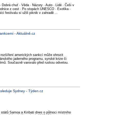
· Dobrá chuť · Věda · Názory · Auto · Lidé · Češi v
hlednice z cest · Po stopách UNESCO · Exotika ·
i festivalu si užili piknik v zahradě ...
ankcemi - Aktuálně.cz
 rozšíření amerických sankcí může ohrozit
ránského jaderného programu, syrské krize či
lémů. Současně varovalo před ruskou odvetou.
ásleduje Sydney - Týden.cz
 států Samoa a Kiribati dnes o půlnoci místního