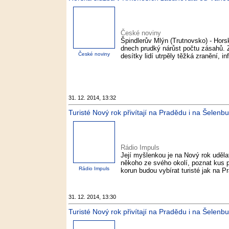
České noviny
Špindlerův Mlýn (Trutnovsko) - Hor
dnech prudký nárůst počtu zásahů. Z
České noviny
desítky lidí utrpěly těžká zranění,
31. 12. 2014, 13:32
Turisté Nový rok přivítají na Pradědu i na Šelenb
Rádio Impuls
Její myšlenkou je na Nový rok udělat 
někoho ze svého okolí, poznat kus p
Rádio Impuls
korun budou vybírat turisté jak na P
31. 12. 2014, 13:30
Turisté Nový rok přivítají na Pradědu i na Šelenbu