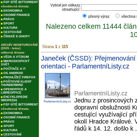
P2P SÍTĚ BITTORRENT
Vybrat jen odkazy
všeobecná témata:
obsahující:
EKONOMIKA
OSOBNÍ FINANCE
přesný výraz
všechna
PRÁVO
SPORT
Nalezeno celkem 11444 člán
KULTURA
CESTOVÁNÍ
10
ČÍNSKÉ E-SHOPY
ARCHÍV MONITOROVÁNÍ
Strana
1
z
115
(2005 - letos):
odborná témata:
Janeček (ČSSD): Přejmenování 
VĚDA A VÝZKUM
MIKROSKOPICKÝ
orientaci - ParlamentníListy.cz
SVĚT
POČÍTAČE A IT
OS ANDROID
PROHLÍŽEČ FIREFOX
POŠTOVNÍ KLIENT
THUNDERBIRD
OPENOFFICE A
ParlamentníListy.cz
LIBREOFFICE
ENCYKLOPEDIE
Jednu z prosincových 
WIKIPEDIA
ParlamentníListy.cz
P2P SÍTĚ BITTORRENT
dopravní obslužnosti 
všeobecná témata:
cestující využívající 
EKONOMIKA
OSOBNÍ FINANCE
okolí Hradce Králové. 
PRÁVO
SPORT
řádů k 14. 12. došlo k .
KULTURA
CESTOVÁNÍ