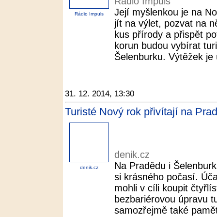
Rádio Impuls
Její myšlenkou je na No
Rádio Impuls
jít na výlet, pozvat na 
kus přírody a přispět p
korun budou vybírat tur
Šelenburku. Výtěžek je 
31. 12. 2014, 13:30
Turisté Nový rok přivítají na Pra
denik.cz
Na Pradědu i Šelenburku
denik.cz
si krásného počasí. Úča
mohli v cíli koupit čtyřl
bezbariérovou úpravu tur
samozřejmě také pamětní