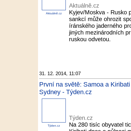
Aktuálně.cz
Kyjev/Moskva - Rusko p
Aktuálně.cz
sankcí může ohrozit spo
íránského jaderného pro
jiných mezinárodních p
ruskou odvetou.
31. 12. 2014, 11:07
První na světě: Samoa a Kiribat
Sydney - Týden.cz
Týden.cz
Na 280 tisíc obyvatel 
Týden.cz