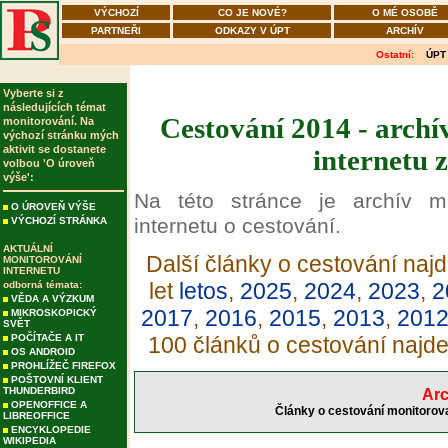
VÝCHOZÍ
CO JE NOVÉ?
O MÉ OSOBĚ
PARTNEŘI
ODKAZY V ÚPT
ARCHÍV
Ostatní:
ÚPT
Vyberte si z
následujících témat
Cestování 2014 - archí
monitorování. Na
výchozí stránku mých
aktivit se dostanete
internetu 
volbou 'O úroveň
výše':
Na této stránce je archív m
O ÚROVEŇ VÝŠE
internetu o cestování.
VÝCHOZÍ STRÁNKA
AKTUÁLNÍ
Další články o cestování najd
MONITOROVÁNÍ
INTERNETU
let
letos
,
2025
,
2024
,
2023
,
2
odborná témata:
VĚDA A VÝZKUM
2017
,
2016
,
2015
,
2013
,
201
MIKROSKOPICKÝ
SVĚT
POČÍTAČE A IT
100 článků o cestování najd
OS ANDROID
PROHLÍŽEČ FIREFOX
POŠTOVNÍ KLIENT
THUNDERBIRD
Arc
OPENOFFICE A
Články o cestování monitorova
LIBREOFFICE
ENCYKLOPEDIE
WIKIPEDIA