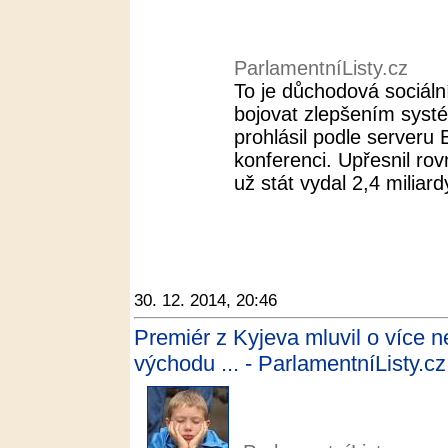
ParlamentníListy.cz
To je důchodová sociální
bojovat zlepšením syst
prohlásil podle serveru
konferenci. Upřesnil ro
už stát vydal 2,4 miliardy
30. 12. 2014, 20:46
Premiér z Kyjeva mluvil o více ne
východu ... - ParlamentníListy.cz