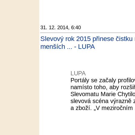
31. 12. 2014, 6:40
Slevový rok 2015 přinese čistku 
menších ... - LUPA
LUPA
Portály se začaly profil
namísto toho, aby rozšiř
Slevomatu Marie Chytilo
slevová scéna výrazně
a zboží. „V meziročním s