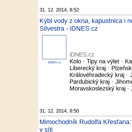
31. 12. 2014, 8:52
Kýbl vody z okna, kapustnica i n
Silvestra - iDNES.cz
iDNES.cz
Kolo · Tipy na výlet · Ka
iDNES.cz
Liberecký kraj · Plzeňsk
Královéhradecký kraj · J
Pardubický kraj · Jihom
Moravskoslezský kraj · Z
31. 12. 2014, 8:50
Mimochodník Rudolfa Křesťana: P
v síti