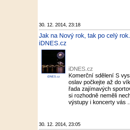
30. 12. 2014, 23:18
Jak na Nový rok, tak po celý rok.
iDNES.cz
iDNES.cz
Komerční sdělení S vys
iDNES.cz
oslav počkejte až do ví
řada zajímavých sportov
si rozhodně neměli nech
výstupy i koncerty vás .
30. 12. 2014, 23:05