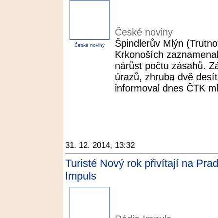
České noviny
Špindlerův Mlýn (Trutno
České noviny
Krkonoších zaznamenal
nárůst počtu zásahů. Zá
úrazů, zhruba dvě desítk
informoval dnes ČTK ml
31. 12. 2014, 13:32
Turisté Nový rok přivítají na Pr
Impuls