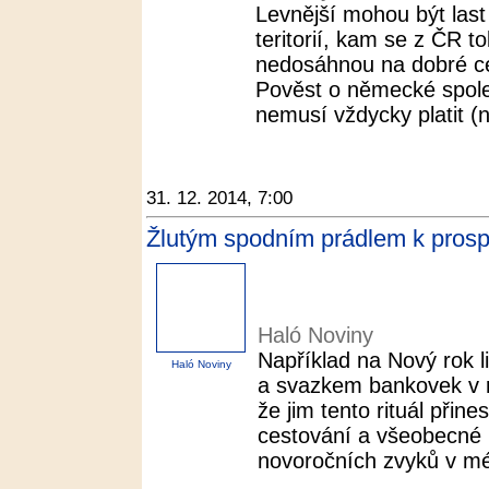
Levnější mohou být last
teritorií, kam se z ČR t
nedosáhnou na dobré ce
Pověst o německé spoleh
nemusí vždycky platit (n
31. 12. 2014, 7:00
Žlutým spodním prádlem k prospe
Haló Noviny
Například na Nový rok 
Haló Noviny
a svazkem bankovek v r
že jim tento rituál přin
cestování a všeobecné pr
novoročních zvyků v mé