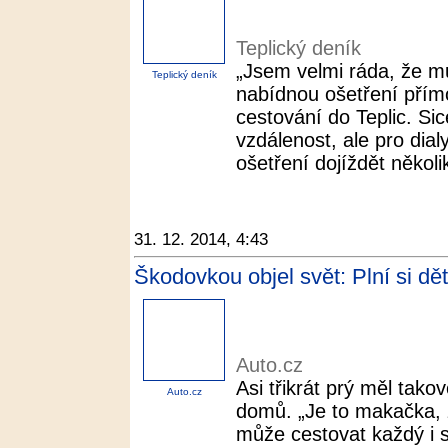
Teplický deník
„Jsem velmi ráda, že m
Teplický deník
nabídnou ošetření přímo 
cestování do Teplic. Sic
vzdálenost, ale pro dia
ošetření dojíždět několik
31. 12. 2014, 4:43
Škodovkou objel svět: Plní si dě
Auto.cz
Asi třikrát prý měl tako
Auto.cz
domů. „Je to makačka, 
může cestovat každý i 