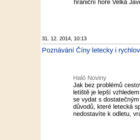
hraniční hoře Velká Javo
31. 12. 2014, 10:13
Poznávání Číny letecky i rychlo
Haló Noviny
Jak bez problémů cesto
letiště je lepší vzhle
se vydat s dostatečným
důvodů, které letecká s
nedostavíte k odletu, vra