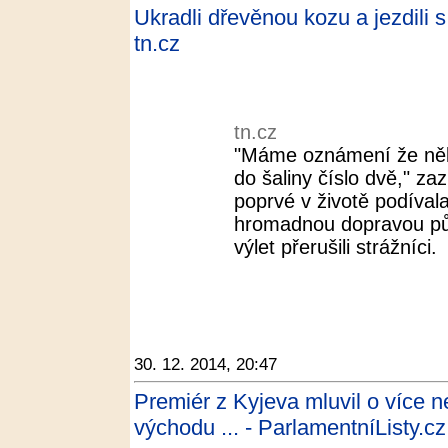
Ukradli dřevěnou kozu a jezdili s 
tn.cz
tn.cz
"Máme oznámení že někd
do šaliny číslo dvě," za
poprvé v životě podívala
hromadnou dopravou půl
výlet přerušili strážníci.
30. 12. 2014, 20:47
Premiér z Kyjeva mluvil o více ne
východu ... - ParlamentníListy.cz