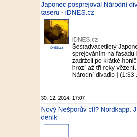
Japonec posprejoval Národní divad
taseru - iDNES.cz
iDNES.cz
Šestadvacetiletý Japonec
iDNES.cz
sprejováním na fasádu N
zadrželi po krátké honičc
hrozí až tři roky vězen
Národní divadlo | (1:33 .
30. 12. 2014, 17:07
Nový Nešporův cíl? Nordkapp. Jí
deník