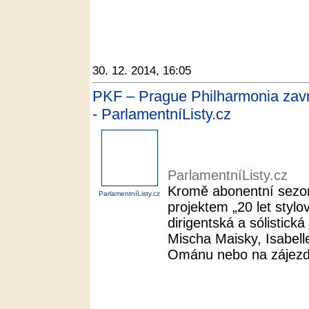
30. 12. 2014, 16:05
PKF – Prague Philharmonia zav
- ParlamentníListy.cz
ParlamentníListy.cz
Kromě abonentní sezony
ParlamentníListy.cz
projektem „20 let stylov
dirigentská a sólistic
Mischa Maisky, Isabelle
Ománu nebo na zájezd