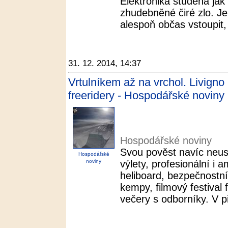
Elektronika studená jak z
zhudebněné čiré zlo. J
alespoň občas vstoupit,
31. 12. 2014, 14:37
Vrtulníkem až na vrchol. Livign
freeridery - Hospodářské noviny
Hospodářské noviny
Svou pověst navíc neust
Hospodářské
noviny
výlety, profesionální i 
heliboard, bezpečnostní
kempy, filmový festival 
večery s odborníky. V př