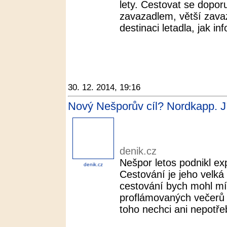
lety. Cestovat se dopor
zavazadlem, větší zavaza
destinaci letadla, jak in
30. 12. 2014, 19:16
Nový Nešporův cíl? Nordkapp. Jí
denik.cz
Nešpor letos podnikl ex
denik.cz
Cestování je jeho velká
cestování bych mohl mí
proflámovaných večerů p
toho nechci ani nepotřeb