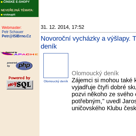
ČÍNSKÉ E-SHOPY
NEVEŘEJNÁ TÉMATA:
vstoupit
31. 12. 2014, 17:52
Webmaster:
Petr Schauer
Petr@ISIBrno.Cz
Novoroční vycházky a výšlapy. T
deník
Olomoucký deník
Zájemci si mohou také k
Olomoucký deník
vyjadřuje čtyři dobré sk
pozvi někoho ze svého o
potřebným," uvedl Jaro
uničovského Klubu český