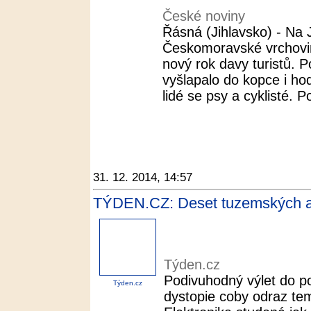
České noviny
Řásná (Jihlavsko) - Na 
Českomoravské vrchoviny
nový rok davy turistů. 
vyšlapalo do kopce i hod
lidé se psy a cyklisté. Po
31. 12. 2014, 14:57
TÝDEN.CZ: Deset tuzemských al
Týden.cz
Podivuhodný výlet do p
Týden.cz
dystopie coby odraz te