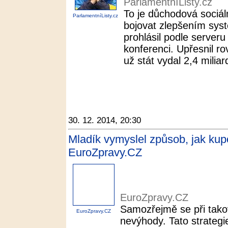
ParlamentníListy.cz
To je důchodová sociáln
ParlamentníListy.cz
bojovat zlepšením sys
prohlásil podle server
konferenci. Upřesnil r
už stát vydal 2,4 miliar
30. 12. 2014, 20:30
Mladík vymyslel způsob, jak kupo
EuroZpravy.CZ
EuroZpravy.CZ
Samozřejmě se při tako
EuroZpravy.CZ
nevýhody. Tato strateg