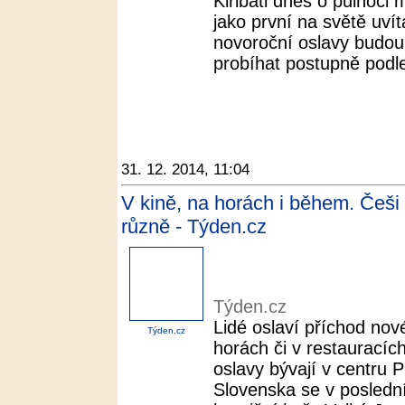
Kiribati dnes o půlnoci
jako první na světě uvít
novoroční oslavy budou 
probíhat postupně podle
31. 12. 2014, 11:04
V kině, na horách i během. Češi
různě - Týden.cz
Týden.cz
Lidé oslaví příchod no
Týden.cz
horách či v restauracích,
oslavy bývají v centru P
Slovenska se v poslední