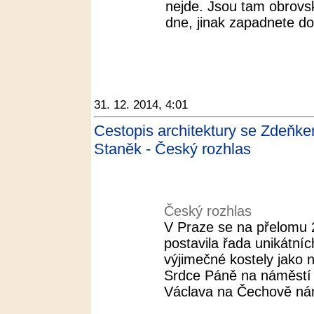
nejde. Jsou tam obrovsk
dne, jinak zapadnete do
31. 12. 2014, 4:01
Cestopis architektury se Zdeňk
Staněk - Český rozhlas
Český rozhlas
V Praze se na přelomu 20
postavila řada unikátníc
výjimečné kostely jako 
Srdce Páně na náměstí J
Václava na Čechově nám