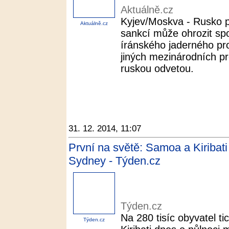
Aktuálně.cz
Kyjev/Moskva - Rusko p
Aktuálně.cz
sankcí může ohrozit spo
íránského jaderného pro
jiných mezinárodních p
ruskou odvetou.
31. 12. 2014, 11:07
První na světě: Samoa a Kiribat
Sydney - Týden.cz
Týden.cz
Na 280 tisíc obyvatel 
Týden.cz