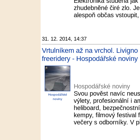
Elektronika studená jak z
zhudebněné čiré zlo. J
alespoň občas vstoupit,
31. 12. 2014, 14:37
Vrtulníkem až na vrchol. Livign
freeridery - Hospodářské noviny
Hospodářské noviny
Svou pověst navíc neust
Hospodářské
noviny
výlety, profesionální i 
heliboard, bezpečnostní
kempy, filmový festival 
večery s odborníky. V př