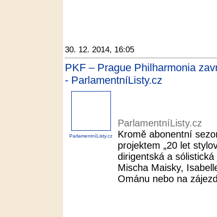
30. 12. 2014, 16:05
PKF – Prague Philharmonia zav
- ParlamentníListy.cz
ParlamentníListy.cz
Kromě abonentní sezony
ParlamentníListy.cz
projektem „20 let stylov
dirigentská a sólistic
Mischa Maisky, Isabelle
Ománu nebo na zájezd