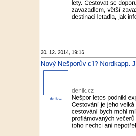
lety. Cestovat se dopor
zavazadlem, větší zavaza
destinaci letadla, jak in
30. 12. 2014, 19:16
Nový Nešporův cíl? Nordkapp. Jí
denik.cz
Nešpor letos podnikl ex
denik.cz
Cestování je jeho velká
cestování bych mohl mí
proflámovaných večerů p
toho nechci ani nepotřeb