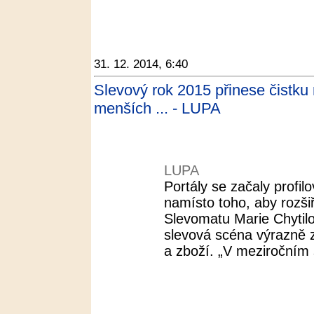
31. 12. 2014, 6:40
Slevový rok 2015 přinese čistku 
menších ... - LUPA
LUPA
Portály se začaly profil
namísto toho, aby rozšiř
Slevomatu Marie Chytilo
slevová scéna výrazně
a zboží. „V meziročním s