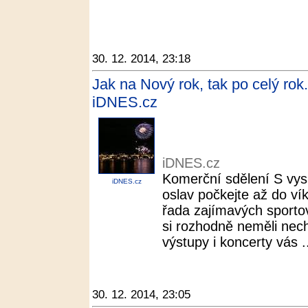
30. 12. 2014, 23:18
Jak na Nový rok, tak po celý rok.
iDNES.cz
iDNES.cz
Komerční sdělení S vys
iDNES.cz
oslav počkejte až do ví
řada zajímavých sportov
si rozhodně neměli nech
výstupy i koncerty vás .
30. 12. 2014, 23:05