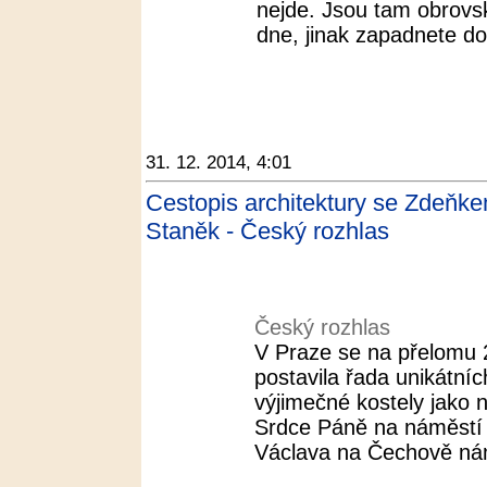
nejde. Jsou tam obrovsk
dne, jinak zapadnete do
31. 12. 2014, 4:01
Cestopis architektury se Zdeňk
Staněk - Český rozhlas
Český rozhlas
V Praze se na přelomu 20
postavila řada unikátníc
výjimečné kostely jako 
Srdce Páně na náměstí J
Václava na Čechově nám