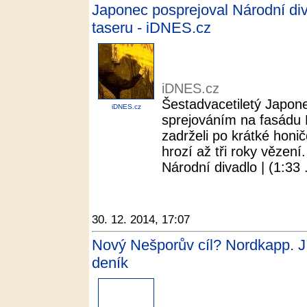
Japonec posprejoval Národní divad
taseru - iDNES.cz
iDNES.cz
Šestadvacetiletý Japonec
iDNES.cz
sprejováním na fasádu N
zadrželi po krátké honičc
hrozí až tři roky vězen
Národní divadlo | (1:33 .
30. 12. 2014, 17:07
Nový Nešporův cíl? Nordkapp. Jí
deník