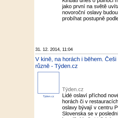
Kiribati dnes o půlnoci
jako první na světě uvít
novoroční oslavy budou 
probíhat postupně podle
31. 12. 2014, 11:04
V kině, na horách i během. Češi
různě - Týden.cz
Týden.cz
Lidé oslaví příchod no
Týden.cz
horách či v restauracích,
oslavy bývají v centru P
Slovenska se v poslední