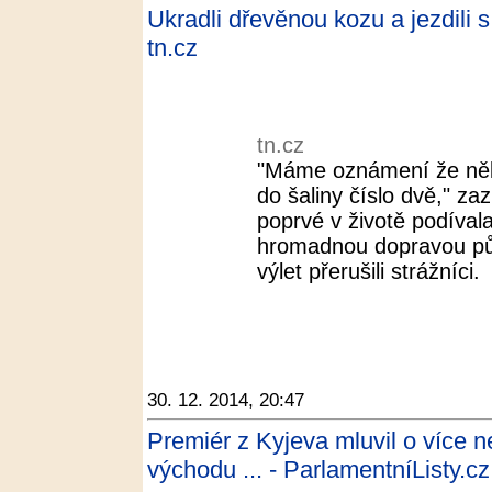
Ukradli dřevěnou kozu a jezdili s 
tn.cz
tn.cz
"Máme oznámení že někd
do šaliny číslo dvě," za
poprvé v životě podívala
hromadnou dopravou půl
výlet přerušili strážníci.
30. 12. 2014, 20:47
Premiér z Kyjeva mluvil o více ne
východu ... - ParlamentníListy.cz