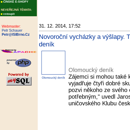
ČÍNSKÉ E-SHOPY
NEVEŘEJNÁ TÉMATA:
vstoupit
31. 12. 2014, 17:52
Webmaster:
Petr Schauer
Petr@ISIBrno.Cz
Novoroční vycházky a výšlapy. T
deník
Olomoucký deník
Zájemci si mohou také k
Olomoucký deník
vyjadřuje čtyři dobré sk
pozvi někoho ze svého o
potřebným," uvedl Jaro
uničovského Klubu český