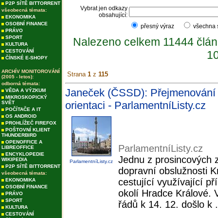
P2P SÍTĚ BITTORRENT
Vybrat jen odkazy
všeobecná témata:
obsahující:
EKONOMIKA
OSOBNÍ FINANCE
přesný výraz
všechna
PRÁVO
SPORT
Nalezeno celkem 11444 člán
KULTURA
CESTOVÁNÍ
10
ČÍNSKÉ E-SHOPY
ARCHÍV MONITOROVÁNÍ
Strana
1
z
115
(2005 - letos):
odborná témata:
Janeček (ČSSD): Přejmenování 
VĚDA A VÝZKUM
MIKROSKOPICKÝ
orientaci - ParlamentníListy.cz
SVĚT
POČÍTAČE A IT
OS ANDROID
PROHLÍŽEČ FIREFOX
POŠTOVNÍ KLIENT
THUNDERBIRD
OPENOFFICE A
ParlamentníListy.cz
LIBREOFFICE
ENCYKLOPEDIE
Jednu z prosincových 
WIKIPEDIA
ParlamentníListy.cz
P2P SÍTĚ BITTORRENT
dopravní obslužnosti 
všeobecná témata:
cestující využívající 
EKONOMIKA
OSOBNÍ FINANCE
okolí Hradce Králové. 
PRÁVO
SPORT
řádů k 14. 12. došlo k .
KULTURA
CESTOVÁNÍ