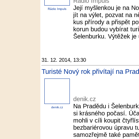
Rádio Impuls
Její myšlenkou je na No
Rádio Impuls
jít na výlet, pozvat na 
kus přírody a přispět p
korun budou vybírat tur
Šelenburku. Výtěžek je 
31. 12. 2014, 13:30
Turisté Nový rok přivítají na Pra
denik.cz
Na Pradědu i Šelenburku
denik.cz
si krásného počasí. Úča
mohli v cíli koupit čtyřl
bezbariérovou úpravu tur
samozřejmě také pamětní