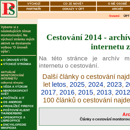
VÝCHOZÍ
CO JE NOVÉ?
O MÉ OSOBĚ
PARTNEŘI
ODKAZY V ÚPT
ARCHÍV
Ostatní:
ÚPT
Vyberte si z
následujících témat
Cestování 2014 - archí
monitorování. Na
výchozí stránku mých
aktivit se dostanete
internetu 
volbou 'O úroveň
výše':
Na této stránce je archív m
O ÚROVEŇ VÝŠE
internetu o cestování.
VÝCHOZÍ STRÁNKA
AKTUÁLNÍ
Další články o cestování najd
MONITOROVÁNÍ
INTERNETU
let
letos
,
2025
,
2024
,
2023
,
2
odborná témata:
VĚDA A VÝZKUM
2017
,
2016
,
2015
,
2013
,
201
MIKROSKOPICKÝ
SVĚT
POČÍTAČE A IT
100 článků o cestování najd
OS ANDROID
PROHLÍŽEČ FIREFOX
POŠTOVNÍ KLIENT
THUNDERBIRD
Arc
OPENOFFICE A
Články o cestování monitorova
LIBREOFFICE
ENCYKLOPEDIE
WIKIPEDIA