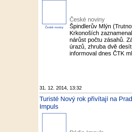
České noviny
Špindlerův Mlýn (Trutno
České noviny
Krkonoších zaznamenal
nárůst počtu zásahů. Zá
úrazů, zhruba dvě desítk
informoval dnes ČTK ml
31. 12. 2014, 13:32
Turisté Nový rok přivítají na Pr
Impuls