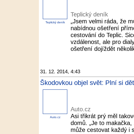
Teplický deník
„Jsem velmi ráda, že m
Teplický deník
nabídnou ošetření přímo 
cestování do Teplic. Sic
vzdálenost, ale pro dia
ošetření dojíždět několik
31. 12. 2014, 4:43
Škodovkou objel svět: Plní si dě
Auto.cz
Asi třikrát prý měl tako
Auto.cz
domů. „Je to makačka, 
může cestovat každý i 