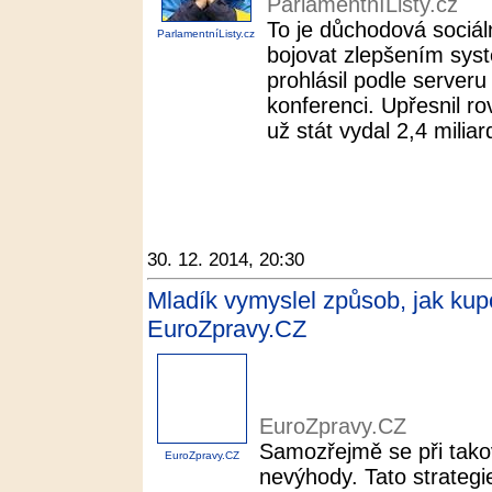
ParlamentníListy.cz
To je důchodová sociáln
ParlamentníListy.cz
bojovat zlepšením sys
prohlásil podle server
konferenci. Upřesnil r
už stát vydal 2,4 miliar
30. 12. 2014, 20:30
Mladík vymyslel způsob, jak kupo
EuroZpravy.CZ
EuroZpravy.CZ
Samozřejmě se při tako
EuroZpravy.CZ
nevýhody. Tato strateg