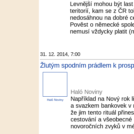
Levnější mohou být last
teritorií, kam se z ČR t
nedosáhnou na dobré ce
Pověst o německé spoleh
nemusí vždycky platit (n
31. 12. 2014, 7:00
Žlutým spodním prádlem k prospe
Haló Noviny
Například na Nový rok 
Haló Noviny
a svazkem bankovek v r
že jim tento rituál přin
cestování a všeobecné pr
novoročních zvyků v mé