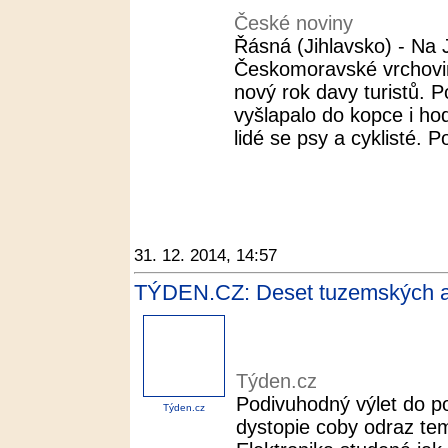
České noviny
Řásná (Jihlavsko) - Na 
Českomoravské vrchoviny
nový rok davy turistů. 
vyšlapalo do kopce i hod
lidé se psy a cyklisté. Po
31. 12. 2014, 14:57
TÝDEN.CZ: Deset tuzemských al
Týden.cz
Podivuhodný výlet do p
Týden.cz
dystopie coby odraz te