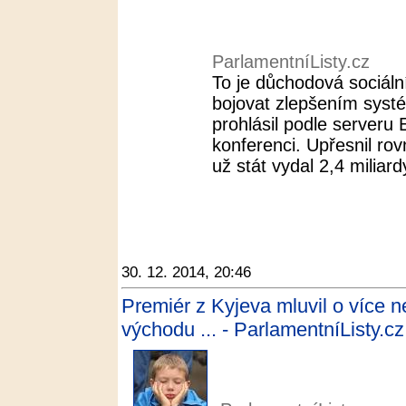
ParlamentníListy.cz
To je důchodová sociální
bojovat zlepšením syst
prohlásil podle serveru
konferenci. Upřesnil ro
už stát vydal 2,4 miliardy
30. 12. 2014, 20:46
Premiér z Kyjeva mluvil o více ne
východu ... - ParlamentníListy.cz