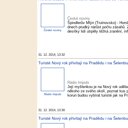
České noviny
Špindlerův Mlýn (Trutnovsko) - Hor
dnech prudký nárůst počtu zásahů. Z
České noviny
desítky lidí utrpěly těžká zranění,
31. 12. 2014, 13:32
Turisté Nový rok přivítají na Pradědu i na Šelenb
Rádio Impuls
Její myšlenkou je na Nový rok udělat 
někoho ze svého okolí, poznat kus p
Rádio Impuls
korun budou vybírat turisté jak na P
31. 12. 2014, 13:30
Turisté Nový rok přivítají na Pradědu i na Šelenbu