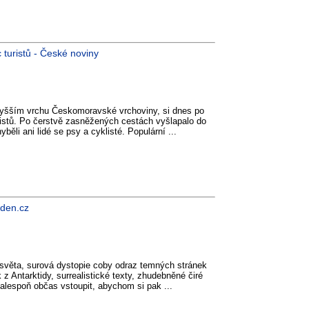
c turistů - České noviny
jvyšším vrchu Českomoravské vrchoviny, si dnes po
uristů. Po čerstvě zasněžených cestách vyšlapalo do
běli ani lidé se psy a cyklisté. Populární ...
ýden.cz
světa, surová dystopie coby odraz temných stránek
 z Antarktidy, surrealistické texty, zhudebněné čiré
alespoň občas vstoupit, abychom si pak ...