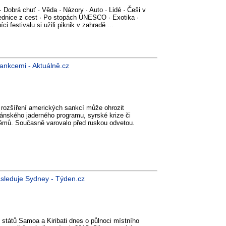
· Dobrá chuť · Věda · Názory · Auto · Lidé · Češi v
hlednice z cest · Po stopách UNESCO · Exotika ·
i festivalu si užili piknik v zahradě ...
ankcemi - Aktuálně.cz
 rozšíření amerických sankcí může ohrozit
ránského jaderného programu, syrské krize či
lémů. Současně varovalo před ruskou odvetou.
ásleduje Sydney - Týden.cz
 států Samoa a Kiribati dnes o půlnoci místního