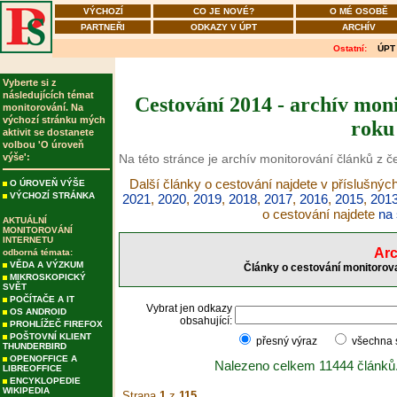
VÝCHOZÍ
CO JE NOVÉ?
O MÉ OSOBĚ
PARTNEŘI
ODKAZY V ÚPT
ARCHÍV
Ostatní:
ÚPT
Vyberte si z
následujících témat
Cestování 2014 - archív moni
monitorování. Na
výchozí stránku mých
roku
aktivit se dostanete
volbou 'O úroveň
výše':
Na této stránce je archív monitorování článků z č
Další články o cestování najdete v příslušnýc
O ÚROVEŇ VÝŠE
VÝCHOZÍ STRÁNKA
2021
,
2020
,
2019
,
2018
,
2017
,
2016
,
2015
,
201
o cestování najdete
na 
AKTUÁLNÍ
MONITOROVÁNÍ
INTERNETU
Arc
odborná témata:
VĚDA A VÝZKUM
Články o cestování monitorova
MIKROSKOPICKÝ
SVĚT
POČÍTAČE A IT
Vybrat jen odkazy
OS ANDROID
obsahující:
PROHLÍŽEČ FIREFOX
POŠTOVNÍ KLIENT
přesný výraz
všechna
THUNDERBIRD
OPENOFFICE A
Nalezeno celkem 11444 článků
LIBREOFFICE
ENCYKLOPEDIE
WIKIPEDIA
Strana
1
z
115