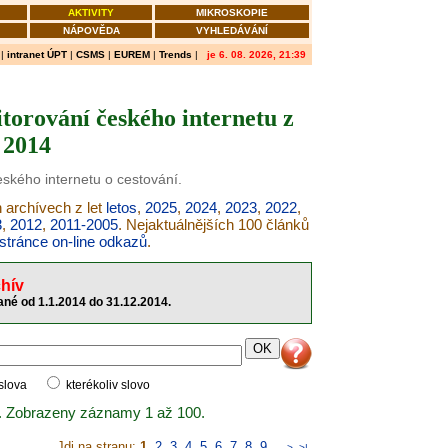
AKTIVITY
MIKROSKOPIE
NÁPOVĚDA
VYHLEDÁVÁNÍ
|
intranet ÚPT
|
CSMS
|
EUREM
|
Trends
|
je 6. 08. 2026, 21:39
torování českého internetu z
 2014
eského internetu o cestování.
h archívech z let
letos
,
2025
,
2024
,
2023
,
2022
,
3
,
2012
,
2011-2005
. Nejaktuálnějších 100 článků
stránce on-line odkazů
.
hív
né od 1.1.2014 do 31.12.2014.
 slova
kterékoliv slovo
. Zobrazeny záznamy 1 až 100.
Jdi na stranu:
1
,
2
,
3
,
4
,
5
,
6
,
7
,
8
,
9
..
>
>|