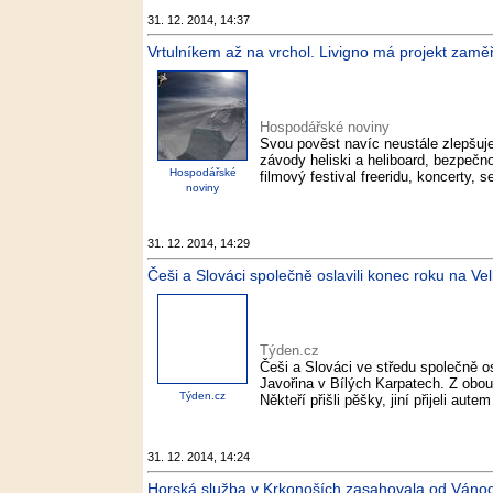
31. 12. 2014, 14:37
Vrtulníkem až na vrchol. Livigno má projekt zamě
Hospodářské noviny
Svou pověst navíc neustále zlepšuje 
závody heliski a heliboard, bezpečn
Hospodářské
filmový festival freeridu, koncerty, 
noviny
31. 12. 2014, 14:29
Češi a Slováci společně oslavili konec roku na Ve
Týden.cz
Češi a Slováci ve středu společně os
Javořina v Bílých Karpatech. Z obou 
Týden.cz
Někteří přišli pěšky, jiní přijeli aut
31. 12. 2014, 14:24
Horská služba v Krkonoších zasahovala od Vánoc