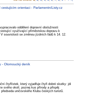
estujícím orientaci - ParlamentníListy.cz
vypracovalo oddělení dopravní obslužnosti
estující využívající příměstskou dopravu k
 V souvislosti se změnou jízdních řádů k 14. 12.
py - Olomoucký deník
í čtyřlístek, který vyjadřuje čtyři dobré skutky: jdi
e svého okolí, poznej kus přírody a přispěj
, předseda uničovského Klubu českých turistů.