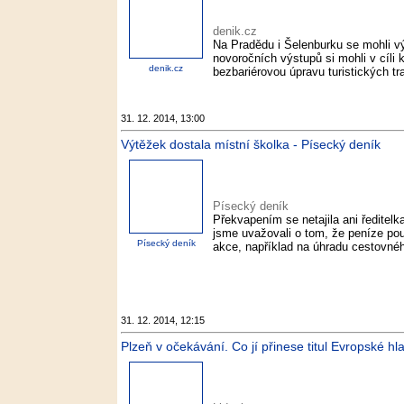
denik.cz
Na Pradědu i Šelenburku se mohli výl
novoročních výstupů si mohli v cíli k
denik.cz
bezbariérovou úpravu turistických tr
31. 12. 2014, 13:00
Výtěžek dostala místní školka - Písecký deník
Písecký deník
Překvapením se netajila ani ředite
jsme uvažovali o tom, že peníze po
Písecký deník
akce, například na úhradu cestovnéh
31. 12. 2014, 12:15
Plzeň v očekávání. Co jí přinese titul Evropské hl