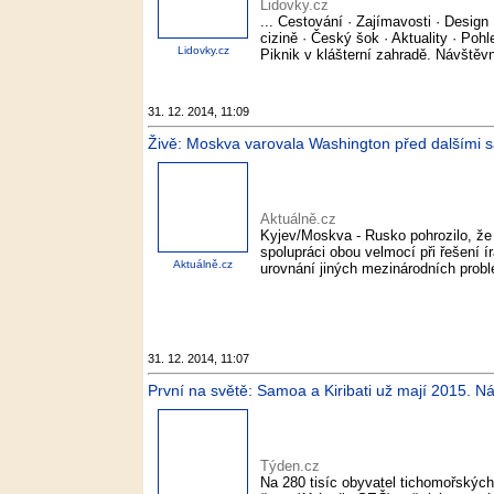
Lidovky.cz
... Cestování · Zajímavosti · Design 
cizině · Český šok · Aktuality · Po
Lidovky.cz
Piknik v klášterní zahradě. Návštěvníc
31. 12. 2014, 11:09
Živě: Moskva varovala Washington před dalšími s
Aktuálně.cz
Kyjev/Moskva - Rusko pohrozilo, že
spolupráci obou velmocí při řešení í
Aktuálně.cz
urovnání jiných mezinárodních prob
31. 12. 2014, 11:07
První na světě: Samoa a Kiribati už mají 2015. N
Týden.cz
Na 280 tisíc obyvatel tichomořských