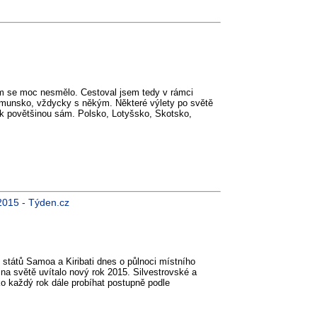
am se moc nesmělo. Cestoval jsem tedy v rámci
munsko, vždycky s někým. Některé výlety po světě
ak povětšinou sám. Polsko, Lotyšsko, Skotsko,
 2015 - Týden.cz
 států Samoa a Kiribati dnes o půlnoci místního
 na světě uvítalo nový rok 2015. Silvestrovské a
o každý rok dále probíhat postupně podle