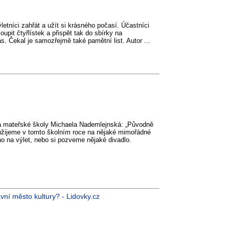
etníci zahřát a užít si krásného počasí. Účastníci
oupit čtyřlístek a přispět tak do sbírky na
as. Čekal je samozřejmě také pamětní list. Autor ...
lka mateřské školy Michaela Nademlejnská: „Původně
užijeme v tomto školním roce na nějaké mimořádné
o na výlet, nebo si pozveme nějaké divadlo.
avní město kultury? - Lidovky.cz