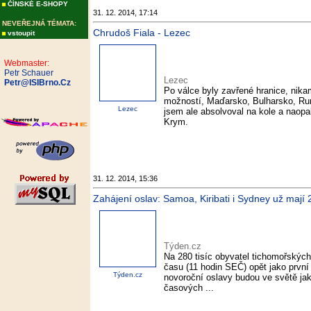
ČÍNSKÉ E-SHOPY
31. 12. 2014, 17:14
NEVEŘEJNÁ TÉMATA:
Chrudoš Fiala - Lezec
vstoupit
Webmaster:
Petr Schauer
Lezec
Petr@ISIBrno.Cz
Po válce byly zavřené hranice, nik
možností, Maďarsko, Bulharsko, Ru
Lezec
jsem ale absolvoval na kole a naop
Krym.
31. 12. 2014, 15:36
Zahájení oslav: Samoa, Kiribati i Sydney už mají
Týden.cz
Na 280 tisíc obyvatel tichomořských
času (11 hodin SEČ) opět jako první
Týden.cz
novoroční oslavy budou ve světě jak
časových ...