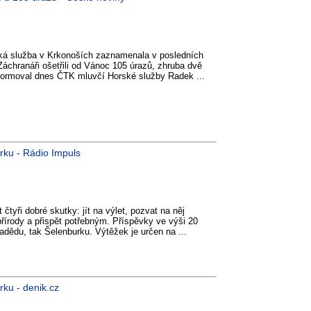
ská služba v Krkonoších zaznamenala v posledních
áchranáři ošetřili od Vánoc 105 úrazů, zhruba dvě
 informoval dnes ČTK mluvčí Horské služby Radek ...
urku - Rádio Impuls
čtyři dobré skutky: jít na výlet, pozvat na něj
řírody a přispět potřebným. Příspěvky ve výši 20
radědu, tak Šelenburku. Výtěžek je určen na ...
rku - denik.cz