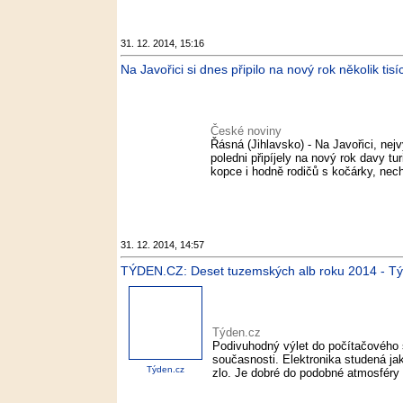
31. 12. 2014, 15:16
Na Javořici si dnes připilo na nový rok několik tisí
České noviny
Řásná (Jihlavsko) - Na Javořici, ne
poledni připíjely na nový rok davy t
kopce i hodně rodičů s kočárky, nechy
31. 12. 2014, 14:57
TÝDEN.CZ: Deset tuzemských alb roku 2014 - T
Týden.cz
Podivuhodný výlet do počítačového 
současnosti. Elektronika studená jak
Týden.cz
zlo. Je dobré do podobné atmosféry 