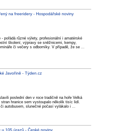
řený na freeridery - Hospodářské noviny
- pořádá různé výlety, profesionální i amatérské
ostní školení, výpravy se sněžnicemi, kempy,
semináře či večery s odborníky. V případě, že se ...
lké Javořině - Týden.cz
lavili poslední den v roce tradičně na hoře Velká
stran hranice sem vystoupalo několik tisíc lidí.
em či autobusem, slunečné počasí vylákalo i ...
 u 105 úrazů - České noviny