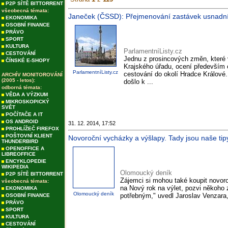
P2P SÍTĚ BITTORRENT
všeobecná témata:
Janeček (ČSSD): Přejmenování zastávek usnadní c
EKONOMIKA
OSOBNÍ FINANCE
PRÁVO
SPORT
KULTURA
ParlamentníListy.cz
CESTOVÁNÍ
Jednu z prosincových změn, které 
ČÍNSKÉ E-SHOPY
Krajského úřadu, ocení především c
ParlamentníListy.cz
cestování do okolí Hradce Králové.
ARCHÍV MONITOROVÁNÍ
(2005 - letos):
došlo k ...
odborná témata:
VĚDA A VÝZKUM
MIKROSKOPICKÝ
SVĚT
POČÍTAČE A IT
OS ANDROID
31. 12. 2014, 17:52
PROHLÍŽEČ FIREFOX
POŠTOVNÍ KLIENT
Novoroční vycházky a výšlapy. Tady jsou naše ti
THUNDERBIRD
OPENOFFICE A
LIBREOFFICE
ENCYKLOPEDIE
WIKIPEDIA
Olomoucký deník
P2P SÍTĚ BITTORRENT
Zájemci si mohou také koupit novoročn
všeobecná témata:
na Nový rok na výlet, pozvi někoho z
EKONOMIKA
Olomoucký deník
potřebným," uvedl Jaroslav Venzara
OSOBNÍ FINANCE
PRÁVO
SPORT
KULTURA
CESTOVÁNÍ