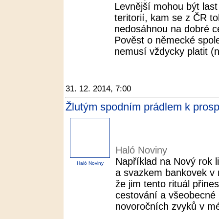
Levnější mohou být last
teritorií, kam se z ČR t
nedosáhnou na dobré ce
Pověst o německé spoleh
nemusí vždycky platit (n
31. 12. 2014, 7:00
Žlutým spodním prádlem k prospe
Haló Noviny
Například na Nový rok 
Haló Noviny
a svazkem bankovek v r
že jim tento rituál přin
cestování a všeobecné pr
novoročních zvyků v mé