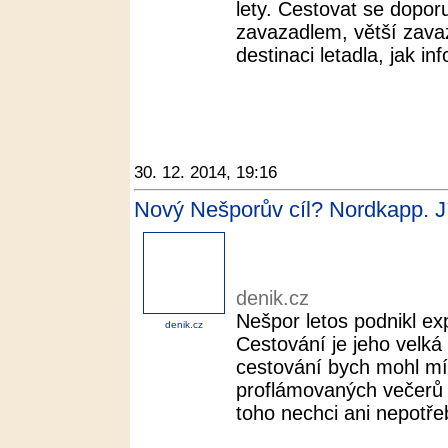
lety. Cestovat se dopor
zavazadlem, větší zavaza
destinaci letadla, jak in
30. 12. 2014, 19:16
Nový Nešporův cíl? Nordkapp. Jí
denik.cz
Nešpor letos podnikl ex
denik.cz
Cestování je jeho velká
cestování bych mohl mí
proflámovaných večerů p
toho nechci ani nepotřeb