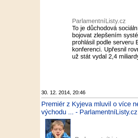
ParlamentníListy.cz
To je důchodová sociální
bojovat zlepšením syst
prohlásil podle serveru
konferenci. Upřesnil ro
už stát vydal 2,4 miliardy
30. 12. 2014, 20:46
Premiér z Kyjeva mluvil o více ne
východu ... - ParlamentníListy.cz