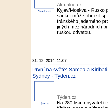
Aktuálně.cz
Kyjev/Moskva - Rusko p
Aktuálně.cz
sankcí může ohrozit spo
íránského jaderného pro
jiných mezinárodních p
ruskou odvetou.
31. 12. 2014, 11:07
První na světě: Samoa a Kiribat
Sydney - Týden.cz
Týden.cz
Na 280 tisíc obyvatel 
Týden.cz