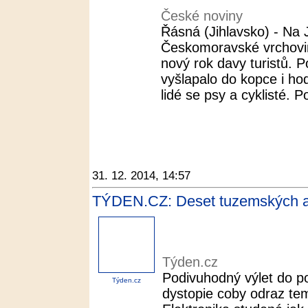
České noviny
Řásná (Jihlavsko) - Na 
Českomoravské vrchoviny
nový rok davy turistů. 
vyšlapalo do kopce i hod
lidé se psy a cyklisté. Po
31. 12. 2014, 14:57
TÝDEN.CZ: Deset tuzemských al
Týden.cz
Podivuhodný výlet do p
Týden.cz
dystopie coby odraz te