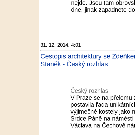
nejde. Jsou tam obrovsk
dne, jinak zapadnete do
31. 12. 2014, 4:01
Cestopis architektury se Zdeňk
Staněk - Český rozhlas
Český rozhlas
V Praze se na přelomu 20
postavila řada unikátníc
výjimečné kostely jako 
Srdce Páně na náměstí J
Václava na Čechově nám