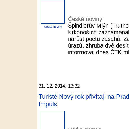
České noviny
Špindlerův Mlýn (Trutno
České noviny
Krkonoších zaznamenal
nárůst počtu zásahů. Zá
úrazů, zhruba dvě desítk
informoval dnes ČTK ml
31. 12. 2014, 13:32
Turisté Nový rok přivítají na Pr
Impuls