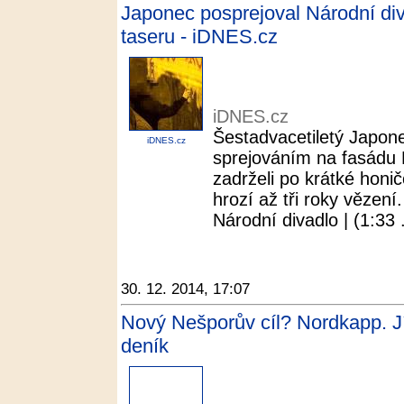
Japonec posprejoval Národní divad
taseru - iDNES.cz
iDNES.cz
Šestadvacetiletý Japonec
iDNES.cz
sprejováním na fasádu N
zadrželi po krátké honičc
hrozí až tři roky vězen
Národní divadlo | (1:33 .
30. 12. 2014, 17:07
Nový Nešporův cíl? Nordkapp. Jí
deník