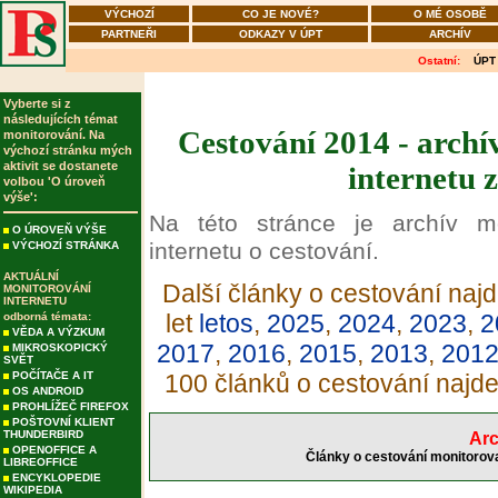
VÝCHOZÍ
CO JE NOVÉ?
O MÉ OSOBĚ
PARTNEŘI
ODKAZY V ÚPT
ARCHÍV
Ostatní:
ÚPT
Vyberte si z
následujících témat
Cestování 2014 - archí
monitorování. Na
výchozí stránku mých
aktivit se dostanete
internetu 
volbou 'O úroveň
výše':
Na této stránce je archív m
O ÚROVEŇ VÝŠE
internetu o cestování.
VÝCHOZÍ STRÁNKA
AKTUÁLNÍ
Další články o cestování najd
MONITOROVÁNÍ
INTERNETU
let
letos
,
2025
,
2024
,
2023
,
2
odborná témata:
VĚDA A VÝZKUM
2017
,
2016
,
2015
,
2013
,
201
MIKROSKOPICKÝ
SVĚT
POČÍTAČE A IT
100 článků o cestování najd
OS ANDROID
PROHLÍŽEČ FIREFOX
POŠTOVNÍ KLIENT
THUNDERBIRD
Arc
OPENOFFICE A
Články o cestování monitorova
LIBREOFFICE
ENCYKLOPEDIE
WIKIPEDIA