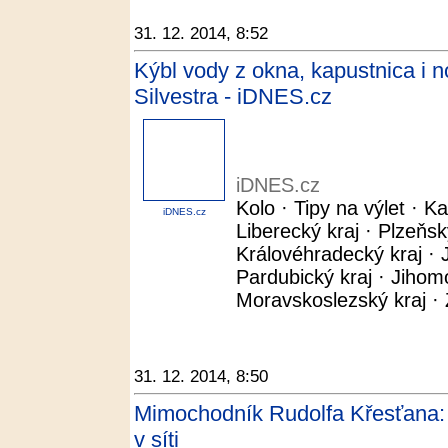
31. 12. 2014, 8:52
Kýbl vody z okna, kapustnica i n
Silvestra - iDNES.cz
iDNES.cz
Kolo · Tipy na výlet · Ka
iDNES.cz
Liberecký kraj · Plzeňsk
Královéhradecký kraj · J
Pardubický kraj · Jihom
Moravskoslezský kraj · Z
31. 12. 2014, 8:50
Mimochodník Rudolfa Křesťana: P
v síti