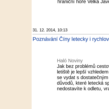
hraniční hoře Velká Javo
31. 12. 2014, 10:13
Poznávání Číny letecky i rychlo
Haló Noviny
Jak bez problémů cesto
letiště je lepší vzhle
se vydat s dostatečným
důvodů, které letecká s
nedostavíte k odletu, vra