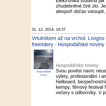
Elektronika studená jak z
zhudebněné čiré zlo. J
alespoň občas vstoupit,
31. 12. 2014, 14:37
Vrtulníkem až na vrchol. Livign
freeridery - Hospodářské noviny
Hospodářské noviny
Svou pověst navíc neust
Hospodářské
noviny
výlety, profesionální i 
heliboard, bezpečnostní
kempy, filmový festival 
večery s odborníky. V př