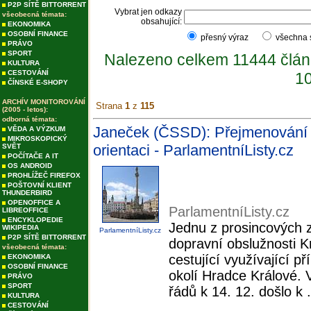
P2P SÍTĚ BITTORRENT
Vybrat jen odkazy
všeobecná témata:
obsahující:
EKONOMIKA
OSOBNÍ FINANCE
přesný výraz
všechna
PRÁVO
SPORT
Nalezeno celkem 11444 člán
KULTURA
CESTOVÁNÍ
10
ČÍNSKÉ E-SHOPY
ARCHÍV MONITOROVÁNÍ
Strana
1
z
115
(2005 - letos):
odborná témata:
Janeček (ČSSD): Přejmenování 
VĚDA A VÝZKUM
MIKROSKOPICKÝ
orientaci - ParlamentníListy.cz
SVĚT
POČÍTAČE A IT
OS ANDROID
PROHLÍŽEČ FIREFOX
POŠTOVNÍ KLIENT
THUNDERBIRD
OPENOFFICE A
ParlamentníListy.cz
LIBREOFFICE
ENCYKLOPEDIE
Jednu z prosincových 
WIKIPEDIA
ParlamentníListy.cz
P2P SÍTĚ BITTORRENT
dopravní obslužnosti 
všeobecná témata:
cestující využívající 
EKONOMIKA
OSOBNÍ FINANCE
okolí Hradce Králové. 
PRÁVO
SPORT
řádů k 14. 12. došlo k .
KULTURA
CESTOVÁNÍ