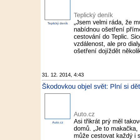
Teplický deník
„Jsem velmi ráda, že m
Teplický deník
nabídnou ošetření přímo 
cestování do Teplic. Sic
vzdálenost, ale pro dia
ošetření dojíždět několik
31. 12. 2014, 4:43
Škodovkou objel svět: Plní si dě
Auto.cz
Asi třikrát prý měl tako
Auto.cz
domů. „Je to makačka, 
může cestovat každý i 