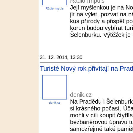
Rádio Impuls
Její myšlenkou je na No
Rádio Impuls
jít na výlet, pozvat na 
kus přírody a přispět p
korun budou vybírat tur
Šelenburku. Výtěžek je 
31. 12. 2014, 13:30
Turisté Nový rok přivítají na Pra
denik.cz
Na Pradědu i Šelenburku
denik.cz
si krásného počasí. Úča
mohli v cíli koupit čtyřl
bezbariérovou úpravu tur
samozřejmě také pamětní