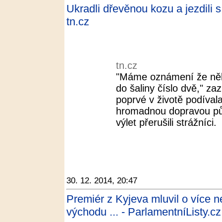
Ukradli dřevěnou kozu a jezdili s 
tn.cz
tn.cz
"Máme oznámení že někd
do šaliny číslo dvě," za
poprvé v životě podívala
hromadnou dopravou půl
výlet přerušili strážníci.
30. 12. 2014, 20:47
Premiér z Kyjeva mluvil o více ne
východu ... - ParlamentníListy.cz