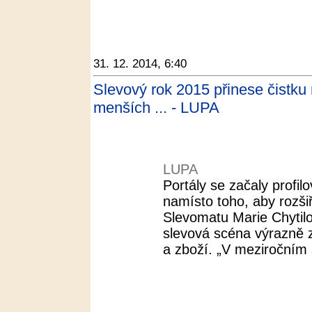
31. 12. 2014, 6:40
Slevový rok 2015 přinese čistku 
menších ... - LUPA
LUPA
Portály se začaly profil
namísto toho, aby rozšiř
Slevomatu Marie Chytilo
slevová scéna výrazně
a zboží. „V meziročním s