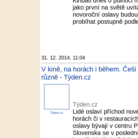
Kiribati dnes o půlnoci
jako první na světě uvít
novoroční oslavy budou 
probíhat postupně podle
31. 12. 2014, 11:04
V kině, na horách i během. Češi
různě - Týden.cz
Týden.cz
Lidé oslaví příchod no
Týden.cz
horách či v restauracích,
oslavy bývají v centru P
Slovenska se v poslední