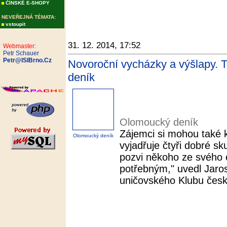
ČÍNSKÉ E-SHOPY
NEVEŘEJNÁ TÉMATA:
vstoupit
31. 12. 2014, 17:52
Webmaster:
Petr Schauer
Petr@ISIBrno.Cz
Novoroční vycházky a výšlapy. T
deník
Olomoucký deník
Zájemci si mohou také k
Olomoucký deník
vyjadřuje čtyři dobré sk
pozvi někoho ze svého o
potřebným," uvedl Jaro
uničovského Klubu český