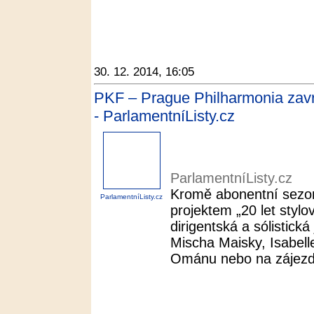
30. 12. 2014, 16:05
PKF – Prague Philharmonia zav
- ParlamentníListy.cz
ParlamentníListy.cz
Kromě abonentní sezony
ParlamentníListy.cz
projektem „20 let stylov
dirigentská a sólistic
Mischa Maisky, Isabelle
Ománu nebo na zájezd