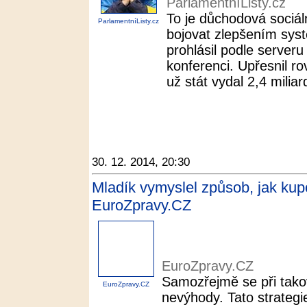
ParlamentníListy.cz
To je důchodová sociáln
ParlamentníListy.cz
bojovat zlepšením sys
prohlásil podle server
konferenci. Upřesnil r
už stát vydal 2,4 miliar
30. 12. 2014, 20:30
Mladík vymyslel způsob, jak kupo
EuroZpravy.CZ
EuroZpravy.CZ
Samozřejmě se při tako
EuroZpravy.CZ
nevýhody. Tato strateg