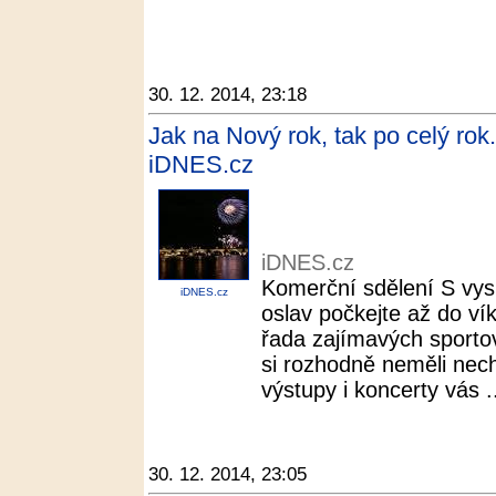
30. 12. 2014, 23:18
Jak na Nový rok, tak po celý rok.
iDNES.cz
iDNES.cz
Komerční sdělení S vys
iDNES.cz
oslav počkejte až do ví
řada zajímavých sportov
si rozhodně neměli nech
výstupy i koncerty vás .
30. 12. 2014, 23:05