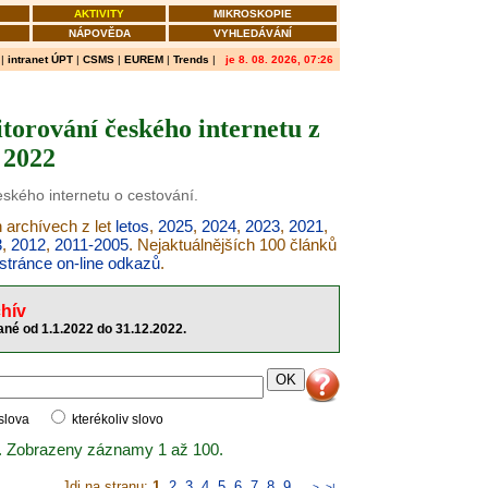
AKTIVITY
MIKROSKOPIE
NÁPOVĚDA
VYHLEDÁVÁNÍ
|
intranet ÚPT
|
CSMS
|
EUREM
|
Trends
|
je 8. 08. 2026, 07:26
torování českého internetu z
 2022
eského internetu o cestování.
h archívech z let
letos
,
2025
,
2024
,
2023
,
2021
,
3
,
2012
,
2011-2005
. Nejaktuálnějších 100 článků
stránce on-line odkazů
.
hív
né od 1.1.2022 do 31.12.2022.
 slova
kterékoliv slovo
. Zobrazeny záznamy 1 až 100.
Jdi na stranu:
1
,
2
,
3
,
4
,
5
,
6
,
7
,
8
,
9
..
>
>|