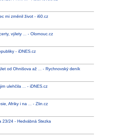
c mi změnil život - i60.cz
erty, výlety ... - Olomouc.cz
epubliky - iDNES.cz
let od Ohnišova až ... - Rychnovský deník
jim ulehčila ... - iDNES.cz
 Afriky i na ... - Zlin.cz
a 23/24 - Hedvábná Stezka