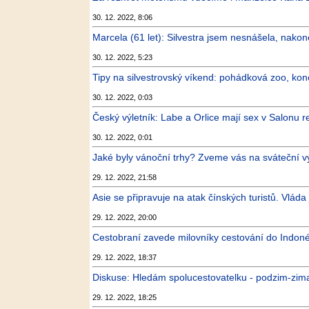
30. 12. 2022, 8:06
Marcela (61 let): Silvestra jsem nesnášela, nakone
30. 12. 2022, 5:23
Tipy na silvestrovský víkend: pohádková zoo, konc
30. 12. 2022, 0:03
Český výletník: Labe a Orlice mají sex v Salonu r
30. 12. 2022, 0:01
Jaké byly vánoční trhy? Zveme vás na sváteční vý
29. 12. 2022, 21:58
Asie se připravuje na atak čínských turistů. Vláda 
29. 12. 2022, 20:00
Cestobraní zavede milovníky cestování do Indonésie,
29. 12. 2022, 18:37
Diskuse: Hledám spolucestovatelku - podzim-zim
29. 12. 2022, 18:25