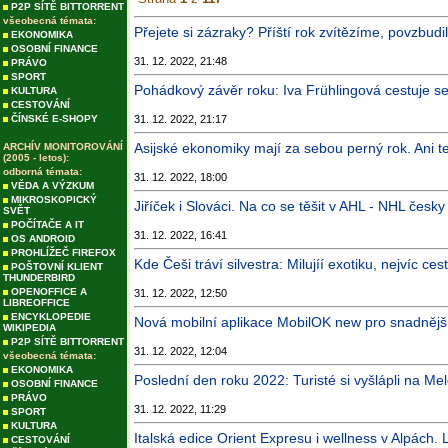
P2P SÍTĚ BITTORRENT
všeobecná témata:
Přejete si zázraky? Příští rok zvítězíme, povzbudi
EKONOMIKA
OSOBNÍ FINANCE
31. 12. 2022, 21:48
PRÁVO
SPORT
Pohádkový závěr roku: Iva Frühlingová cestuje se
KULTURA
CESTOVÁNÍ
ČÍNSKÉ E-SHOPY
31. 12. 2022, 21:17
Asijské ekonomiky mají za sebou perný rok. Ani te
ARCHÍV MONITOROVÁNÍ
(2005 - letos):
odborná témata:
31. 12. 2022, 18:00
VĚDA A VÝZKUM
MIKROSKOPICKÝ
Jiříček i Slováci. Na co se těšit v AHL - NHL česky
SVĚT
POČÍTAČE A IT
31. 12. 2022, 16:41
OS ANDROID
PROHLÍŽEČ FIREFOX
Kde Češi tráví silvestra: Milujíí exotiku, nejvíc ces
POŠTOVNÍ KLIENT
THUNDERBIRD
OPENOFFICE A
31. 12. 2022, 12:50
LIBREOFFICE
ENCYKLOPEDIE
Nová mobilní aplikace MobilOK new pro snadněj
WIKIPEDIA
P2P SÍTĚ BITTORRENT
31. 12. 2022, 12:04
všeobecná témata:
EKONOMIKA
Poslední den roku 2022: Turisté si vyšlápli na Me
OSOBNÍ FINANCE
PRÁVO
31. 12. 2022, 11:29
SPORT
KULTURA
Italská edice Orient Expresu i wellness v Alpách. 
CESTOVÁNÍ