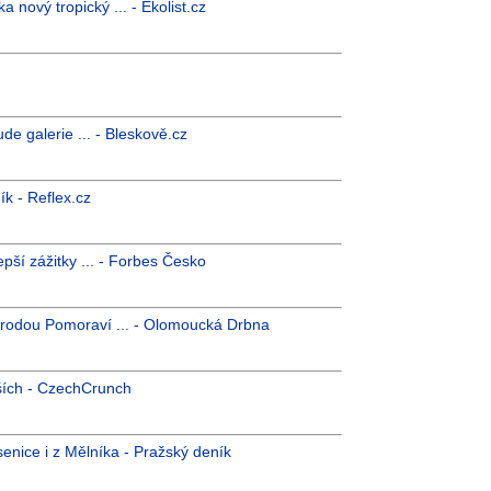
 nový tropický ... - Ekolist.cz
e galerie ... - Bleskově.cz
ík - Reflex.cz
pší zážitky ... - Forbes Česko
rodou Pomoraví ... - Olomoucká Drbna
ších - CzechCrunch
enice i z Mělníka - Pražský deník