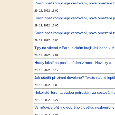
Covid opět komplikuje cestování, nová omezení za
29. 12. 2022, 18:00
Covid opět komplikuje cestování, nová omezení pro
29. 12. 2022, 18:00
Covid opět komplikuje cestování, nová omezení za
29. 12. 2022, 18:00
Tipy na víkend v Pardubickém kraji: Ježibaba v M
29. 12. 2022, 17:04
Hrady lákají na poslední den v roce - Novinky.cz
29. 12. 2022, 16:12
Jak ušetřit při zimní dovolené? Twisto nabízí lep
29. 12. 2022, 16:03
Hokejisté Toronta budou potrestáni za cestování 
29. 12. 2022, 15:27
Vernířovice přišly o dobrého člověka, nezlomilo je
29. 12. 2022, 15:01