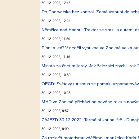
30. 12. 2022, 12:45
Do Chorvatska bez kontrol. Země vstoupí do sc
30. 12. 2022, 12:24
Němčice nad Hanou: Traktor se srazil s autem, de
30. 12. 2022, 11:50
Pípni a jeď! V neděli vypukne ve Znojmě velká a
30. 12. 2022, 11:16
Minuta za čtvrt miliardy. Jak železnici zrychlil ro
30. 12. 2022, 10:50
OECD: Světový turismus se pomalu vzpamatovává 
30. 12. 2022, 10:23
MHD ve Znojmě přichází od nového roku s nový
30. 12. 2022, 9:57
ZÁJEZD 30.12.2022: Termální koupaliště - Dunaj
30. 12. 2022, 9:00
Za rozkvět motorismu vděčíme i manželce Karla B