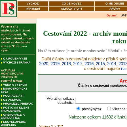
VÝCHOZÍ
CO JE NOVÉ?
O MÉ OSOBĚ
PARTNEŘI
ODKAZY V ÚPT
ARCHÍV
Ostatní:
ÚPT
Vyberte si z
následujících témat
Cestování 2022 - archív moni
monitorování. Na
výchozí stránku mých
roku
aktivit se dostanete
volbou 'O úroveň
výše':
Na této stránce je archív monitorování článků z č
Další články o cestování najdete v příslušnýc
O ÚROVEŇ VÝŠE
VÝCHOZÍ STRÁNKA
2020
,
2019
,
2018
,
2017
,
2016
,
2015
,
2014
,
201
o cestování najdete
na 
AKTUÁLNÍ
MONITOROVÁNÍ
INTERNETU
Arc
odborná témata:
VĚDA A VÝZKUM
Články o cestování monitorova
MIKROSKOPICKÝ
SVĚT
POČÍTAČE A IT
Vybrat jen odkazy
OS ANDROID
obsahující:
PROHLÍŽEČ FIREFOX
POŠTOVNÍ KLIENT
přesný výraz
všechna
THUNDERBIRD
OPENOFFICE A
Nalezeno celkem 11602 článků
LIBREOFFICE
ENCYKLOPEDIE
WIKIPEDIA
Strana
1
z
117