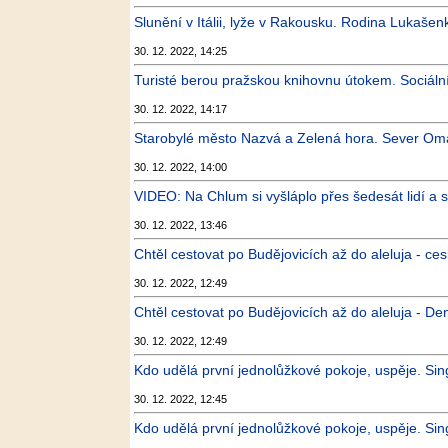
Slunění v Itálii, lyže v Rakousku. Rodina Lukašenk
30. 12. 2022, 14:25
Turisté berou pražskou knihovnu útokem. Sociální 
30. 12. 2022, 14:17
Starobylé město Nazvá a Zelená hora. Sever Omá
30. 12. 2022, 14:00
VIDEO: Na Chlum si vyšláplo přes šedesát lidí a 
30. 12. 2022, 13:46
Chtěl cestovat po Budějovicích až do aleluja - ce
30. 12. 2022, 12:49
Chtěl cestovat po Budějovicích až do aleluja - De
30. 12. 2022, 12:49
Kdo udělá první jednolůžkové pokoje, uspěje. Sing
30. 12. 2022, 12:45
Kdo udělá první jednolůžkové pokoje, uspěje. Singl