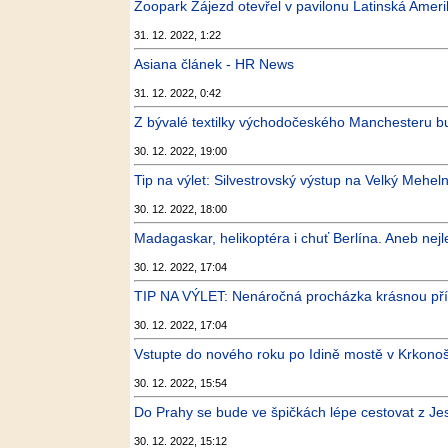
Zoopark Zájezd otevřel v pavilonu Latinská Amerika
31. 12. 2022, 1:22
Asiana článek - HR News
31. 12. 2022, 0:42
Z bývalé textilky východočeského Manchesteru bud
30. 12. 2022, 19:00
Tip na výlet: Silvestrovský výstup na Velký Meheln
30. 12. 2022, 18:00
Madagaskar, helikoptéra i chuť Berlína. Aneb nejle
30. 12. 2022, 17:04
TIP NA VÝLET: Nenáročná procházka krásnou pří
30. 12. 2022, 17:04
Vstupte do nového roku po Idině mostě v Krkono
30. 12. 2022, 15:54
Do Prahy se bude ve špičkách lépe cestovat z Jes
30. 12. 2022, 15:12