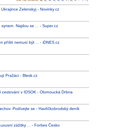
l Ukrajince Zelenskyj - Novinky.cz
 synem. Najdou se ... - Super.cz
n příští nemusí být ... - iDNES.cz
tují Pražáci - Blesk.cz
ší cestování v IDSOK - Olomoucká Drbna
lechov. Podívejte se - Havlíčkobrodský deník
Luxusní zážitky ... - Forbes Česko