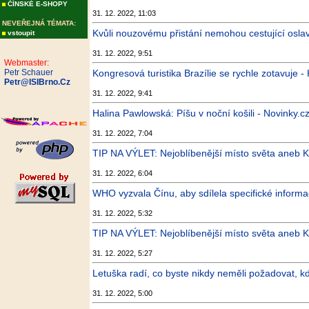
ČÍNSKÉ E-SHOPY
31. 12. 2022, 11:03
NEVEŘEJNÁ TÉMATA:
Kvůli nouzovému přistání nemohou cestující oslav
vstoupit
31. 12. 2022, 9:51
Webmaster:
Petr Schauer
Kongresová turistika Brazílie se rychle zotavuje -
Petr@ISIBrno.Cz
31. 12. 2022, 9:41
Halina Pawlowská: Píšu v noční košili - Novinky.c
31. 12. 2022, 7:04
TIP NA VÝLET: Nejoblíbenější místo světa aneb Kr
31. 12. 2022, 6:04
WHO vyzvala Čínu, aby sdílela specifické informac
31. 12. 2022, 5:32
TIP NA VÝLET: Nejoblíbenější místo světa aneb Kr
31. 12. 2022, 5:27
Letuška radí, co byste nikdy neměli požadovat, kd
31. 12. 2022, 5:00