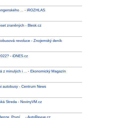
hengenského ... - iROZHLAS
set zraněných - Blesk.cz
utobusová revoluce - Znojemský deník
k 2022? - iDNES.cz
z minulých i ... - Ekonomický Magazín
mi autobusy - Centrum News
ská Streda - NovinyVM.cz
enze. První ... - AutoRevue.cz