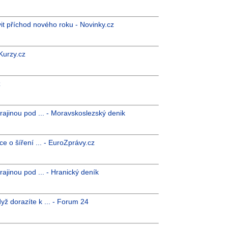
it příchod nového roku - Novinky.cz
 Kurzy.cz
z
ajinou pod ... - Moravskoslezský denik
e o šíření ... - EuroZprávy.cz
ajinou pod ... - Hranický deník
yž dorazíte k ... - Forum 24