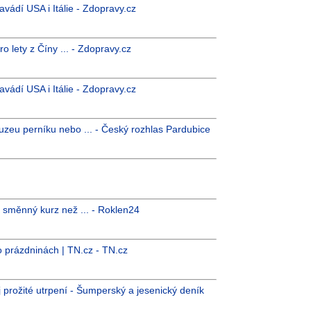
vádí USA i Itálie - Zdopravy.cz
 lety z Číny ... - Zdopravy.cz
vádí USA i Itálie - Zdopravy.cz
uzeu perníku nebo ... - Český rozhlas Pardubice
ší směnný kurz než ... - Roklen24
o prázdninách | TN.cz - TN.cz
j prožité utrpení - Šumperský a jesenický deník