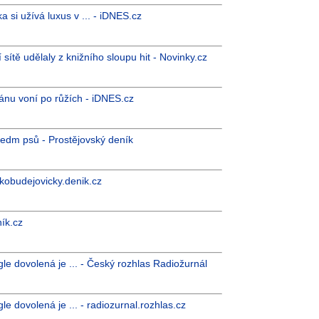
a si užívá luxus v ... - iDNES.cz
sítě udělaly z knižního sloupu hit - Novinky.cz
nu voní po růžích - iDNES.cz
sedm psů - Prostějovský deník
skobudejovicky.denik.cz
ník.cz
le dovolená je ... - Český rozhlas Radiožurnál
e dovolená je ... - radiozurnal.rozhlas.cz