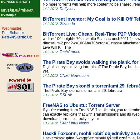
ČÍNSKÉ E-SHOPY
No more torrents will help more content to be shared, r
Daily tech
14.2.2012
NEVEŘEJNÁ TÉMATA:
vstoupit
BitTorrent Inventor: My Goal Is to Kill Off T
Gizmodo
14.2.2012
Webmaster:
Petr Schauer
BitTorrent Live: Cheap, Real-Time P2P Video
Petr@ISIBrno.Cz
width= 100 height= 70 src= http://tctechcrunch2011.files.wo
dinosaurs-2.png?w=100&h=70&crop=1 class= attachment-t
Live Will Kill The T
TechCrunch
14.2.2012
The Pirate Bay avoids walking the plank, fo
Digital scurvy is driving torrents off The Pirate Bay, but t
yet.
CNET News.com
14.2.2012
The Pirate Bay skončí s torrentami 29. febru
The Pirate Bay skončí s torrentami 29. februára
DSL.sk
13.2.2012
FreeNAS to Ubuntu: Torrent Server
If you're coming from FreeNAS 7 to Ubuntu, you remember t
can exactly replicate that with Transmission's and its Web
download torrents directly to your
LXer Linux News
13.2.2012
Hackli Foxconn, mohli robiť objednávky za 
Hackerskáskupina SwaggSec minulý týždeň oznámila, že 