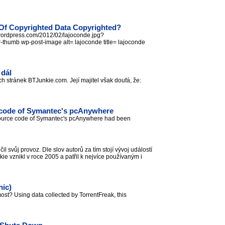
t Of Copyrighted Data Copyrighted?
s.wordpress.com/2012/02/lajoconde.jpg?
thumb wp-post-image alt= lajoconde title= lajoconde
 dál
ch stránek BTJunkie.com. Její majitel však doufá, že:
 code of Symantec's pcAnywhere
ource code of Symantec's pcAnywhere had been
l svůj provoz. Dle slov autorů za tím stojí vývoj událostí
ie vznikl v roce 2005 a patřil k nejvíce používaným i
hic)
st? Using data collected by TorrentFreak, this