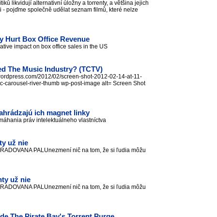
 likvidují alternativní úložny a torrenty, a většina jejich
li - pojďme společně udělat seznam filmů, které nelze
tly Hurt Box Office Revenue
ative impact on box office sales in the US
d The Music Industry? (TCTV)
s.wordpress.com/2012/02/screen-shot-2012-02-14-at-11-
carousel-river-thumb wp-post-image alt= Screen Shot
ahrádzajú ich magnet linky
máhania práv intelektuálneho vlastníctva
ty už nie
a RADOVANA PALUnezmení nič na tom, že si ľudia môžu
nty už nie
a RADOVANA PALUnezmení nič na tom, že si ľudia môžu
de The Pirate Bay's Torrent Purge