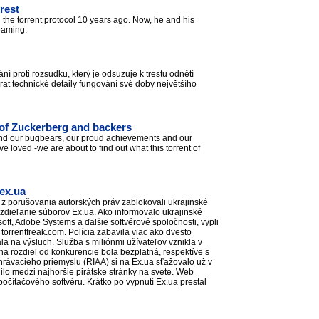
rest
the torrent protocol 10 years ago. Now, he and his
treaming.
í proti rozsudku, který je odsuzuje k trestu odnětí
t technické detaily fungování své doby největšího
s of Zuckerberg and backers
 and our bugbears, our proud achievements and our
oved -we are about to find out what this torrent of
 ex.ua
 porušovania autorských práv zablokovali ukrajinské
zdieľanie súborov Ex.ua. Ako informovalo ukrajinské
soft, Adobe Systems a ďalšie softvérové spoločnosti, vypli
 torrentfreak.com. Polícia zabavila viac ako dvesto
ala na výsluch. Služba s miliónmi užívateľov vznikla v
 na rozdiel od konkurencie bola bezplatná, respektíve s
rávacieho priemyslu (RIAA) si na Ex.ua sťažovalo už v
ilo medzi najhoršie pirátske stránky na svete. Web
 počítačového softvéru. Krátko po vypnutí Ex.ua prestal