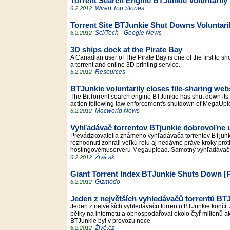
Torrent Search Engine BTJunkie Voluntaril
Wired Top Stories
6.2.2012
Torrent Site BTJunkie Shut Downs Voluntari
Sci/Tech - Google News
6.2.2012
3D ships dock at the Pirate Bay
A Canadian user of The Pirate Bay is one of the first to 
a torrent and online 3D printing service.
Resources
6.2.2012
BTJunkie voluntarily closes file-sharing web
The BitTorrent search engine BTJunkie has shut down its we
action following law enforcement's shutdown of MegaUplo
Macworld News
6.2.2012
Vyhľadávač torrentov BTjunkie dobrovoľne u
Prevádzkovatelia známeho vyhľadávača torrentov BTjunki
rozhodnutí zohrali veľkú rolu aj nedávne práve kroky prot
hostingovémuserveru Megaupload. Samotný vyhľadáva
Živé.sk
6.2.2012
Giant Torrent Index BTJunkie Shuts Down [P
Gizmodo
6.2.2012
Jeden z největších vyhledávačů torrentů BT
Jeden z největších vyhledávačů torrentů BTJunkie končí. J
pětky na internetu a obhospodařoval okolo čtyř milionů akti
BTJunkie byl v provozu nece
Živě.cz
6.2.2012