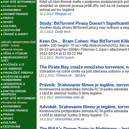
Když už nám filmové mafie s podporou podplacených politiků
P2P SÍTĚ BITTORRENT
vlastníků se zjkevně posrala ještě dřív, než na ně zadupa
všeobecná témata:
sehnat ani tzv. legálně
EKONOMIKA
Bloguje.cz
16.2.2012
OSOBNÍ FINANCE
PRÁVO
SPORT
Study: BitTorrent Piracy Doesn't Significan
KULTURA
Another study shows BitTorrent piracy may nothave a neg
CESTOVÁNÍ
Daily tech
16.2.2012
ČÍNSKÉ E-SHOPY
Keen On… Bram Cohen: Has BitTorrent Kille
ARCHÍV MONITOROVÁNÍ
width= 100 height= 70 src= http://tctechcrunch2011.file
(2005 - letos):
05-22-pm.png?w=100&h=70&crop=1 class= attachment-tc-
odborná témata:
2012-02-14 at 11.05.22 PM
VĚDA A VÝZKUM
TechCrunch
MIKROSKOPICKÝ
15.2.2012
SVĚT
POČÍTAČE A IT
The Pirate Bay zmaže množstvo torrentov, n
OS ANDROID
Vzhľadom na rušné chvíle na poli zdieľania súborov a vy
PROHLÍŽEČ FIREFOX
(
ITnews.sk - Správy
15.2.2012
POŠTOVNÍ KLIENT
THUNDERBIRD
OPENOFFICE A
Právnik: Sťahovanie filmov je legálne, torren
LIBREOFFICE
Kontroverzná protipirátska dohoda ACTA podľa advokát
ENCYKLOPEDIE
z Ulož.to stiahnuť hudbu či filmy legálne.
WIKIPEDIA
ekonomika.sme.sk
14.2.2012
P2P SÍTĚ BITTORRENT
všeobecná témata:
Advokát: Sťahovanie filmov je legálne, torre
EKONOMIKA
OSOBNÍ FINANCE
Kontroverzná protipirátska dohoda ACTA podľa advokát
PRÁVO
z Ulož.to stiahnuť hudbu či filmy legálne. Čo ...
SPORT
ekonomika.sme.sk
14.2.2012
KULTURA
CESTOVÁNÍ
The RIAA's Dream Turns to Nightmare -- Insi