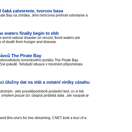
l čaká zatvorenie, tvorcov basa
rate Bay sa zmráka. Jeho tvorcovia prehrali odvolanie a
s waters finally begin to ebb
s worst natural disaster on record, flood waters are
risk of death from hunger and disease.
rávců The Pirate Bay
obnostíokolo torrentového portálu The Pirate Bay.
tučné pokutě. Tehdejší situace v mnohém připomínala
i úložny dat na stát a ostatní viníky zásahu
druhým - jeto pravděpodobně poslední test, co si lidi
i omylem pouze tzv. údajná pirátská data , ale naopak je
 and this one's for live streaming. CNET took a tour of a