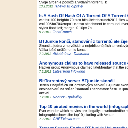
Svoje tvrdenie podložila vydaním torrentu, k
ITnews.sk -Správy
13.2.2012
Is A Hash Of Hash Of A Torrent Of A Torren
width= 100 height= 70 src= http://tctechcrunch2011.file
w=100&h=70&crop=1 class= attachment-tc-carousel-river-
style= float: left; margin: 0 10px 7p
TechCrunch
9.2.2012
BTJunkie končí, stahování z torrentů ale žije
Skončila jedna z největších a nejoblíbenějších torrentový
Válka ještě určitě není u konce.
Aktuálně.cz - Datarama
7.2.2012
Anonymous claims to have released source
Hacker group Anonymous claimed lateMonday that the s
Latest from Infoworld
7.2.2012
BitTorrentový server BTjunkie skončil
Jeden z největších BitTorrentových serverů BTjunkie skonči
okoloserverů na sdílení souborů i nedostatek času. BTjunk
aktivní...
Root.cz - zprávičky
7.2.2012
Top 10 pirated movies in the world (infograp
Ever wonder which movies are illegally downloadedthe mo
infographic shows the top10, starting with Avatar.
CNET News.com
7.2.2012