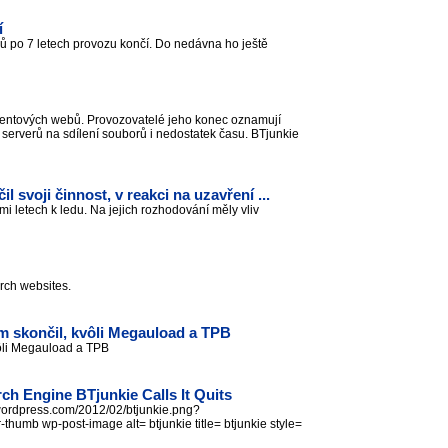
í
čů po 7 letech provozu končí. Do nedávna ho ještě
orrentových webů. Provozovatelé jeho konec oznamují
serverů na sdílení souborů i nedostatek času. BTjunkie
 svoji činnost, v reakci na uzavření ...
i letech k ledu. Na jejich rozhodování měly vliv
earch websites.
m skončil, kvôli Megauload a TPB
vôli Megauload a TPB
ch Engine BTjunkie Calls It Quits
s.wordpress.com/2012/02/btjunkie.png?
humb wp-post-image alt= btjunkie title= btjunkie style=