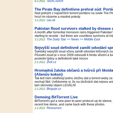
TechCrunch
6.2.2012
The Pirate Bay definitívne prehral súd: Portá
Nad jedným z najväčších torrent portálov na svete The Pi
hrozí im väzenie a mastné pokuty.
cas.sk
3.2.2012
Pakistan flood survivors stalked by disease a
A month after torrential monsoon rains triggered Pakistan'
starting to recede - but there are countless survivors at 
The Daily Star >> News >> Middle East
3.2.2012
Nejvyšší soud definitivně zamítl odvolání sp
Švédský nejvyšší soud včera zamítl odvolání klíčových os
Původní soud je v roce 2009 odsoudil k trestu vězení a 
poslední týdny a definitivně také iniciov
Živě.cz
2.2.2012
Hromadná žaloba občanů a tvůrců při likvidac
{Alienův kokon}
Tak teď nám odstřelují jednu úložnu dat a torrent weby za 
nechají líbit. Uvědomme si, že na úložnách dat nejsou an
tam obrovský objem LEGÁLNÍ
Bloguje.cz
2.2.2012
Demoing BitTorrent Live
BitTorrent's got a new peer-to-peer protocol up its sleeve,
recent live demo, and came back with these photos.
Resources
2.2.2012