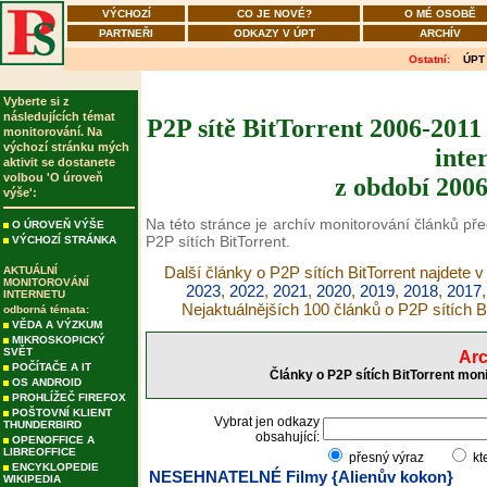
VÝCHOZÍ
CO JE NOVÉ?
O MÉ OSOBĚ
PARTNEŘI
ODKAZY V ÚPT
ARCHÍV
Ostatní:
ÚPT
Vyberte si z
následujících témat
P2P sítě BitTorrent 2006-2011
monitorování. Na
výchozí stránku mých
inte
aktivit se dostanete
volbou 'O úroveň
z období 2006
výše':
Na této stránce je archív monitorování článků př
O ÚROVEŇ VÝŠE
P2P sítích BitTorrent.
VÝCHOZÍ STRÁNKA
Další články o P2P sítích BitTorrent najdete v
AKTUÁLNÍ
MONITOROVÁNÍ
2023
,
2022
,
2021
,
2020
,
2019
,
2018
,
2017
INTERNETU
Nejaktuálnějších 100 článků o P2P sítích B
odborná témata:
VĚDA A VÝZKUM
MIKROSKOPICKÝ
SVĚT
Arc
POČÍTAČE A IT
Články o P2P sítích BitTorrent mon
OS ANDROID
PROHLÍŽEČ FIREFOX
POŠTOVNÍ KLIENT
Vybrat jen odkazy
THUNDERBIRD
obsahující:
OPENOFFICE A
LIBREOFFICE
přesný výraz
kt
ENCYKLOPEDIE
NESEHNATELNÉ Filmy {Alienův kokon}
WIKIPEDIA