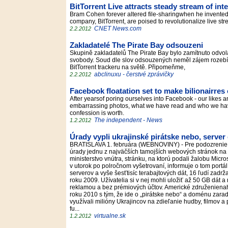
BitTorrent Live attracts steady stream of inte
Bram Cohen forever altered file-sharingwhen he invented 
company, BitTorrent, are poised to revolutionalize live s
CNET News.com
2.2.2012
Zakladatelé The Pirate Bay odsouzeni
Skupině zakladatelů The Pirate Bay bylo zamítnuto odvolán
svobody. Soud dle slov odsouzených neměl zájem rozebíra
BitTorrent trackeru na světě. Připomeňme,
abclinuxu - čerstvé zprávičky
2.2.2012
Facebook floatation set to make bilionairre
After yearsof poring ourselves into Facebook - our likes
embarrassing photos, what we have read and who we have l
confession is worth.
The independent - News
1.2.2012
Úrady vypli ukrajinské pirátske nebo, server
BRATISLAVA 1. februára (WEBNOVINY) - Pre podozrenie z
úrady jednu z najväčších tamojších webových stránok na 
ministerstvo vnútra, stránku, na ktorú podali žalobu Micro
v utorok po polročnom vyšetrovaní, informuje o tom portál
serverov a vyše šesťtisíc terabajtových dát, 16 ľudí zadrž
roku 2009. Užívatelia si v nej mohli uložiť až 50 GB dát a
reklamou a bez prémiových účtov. Americké združenienah
roku 2010 s tým, že ide o „pirátske nebo“ a doménu zarad
využívali milióny Ukrajincov na zdieľanie hudby, filmov a
fu...
virtualne.sk
1.2.2012