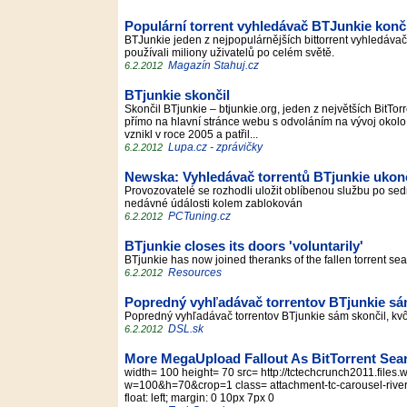
Populární torrent vyhledávač BTJunkie konč
BTJunkie jeden z nejpopulárnějších bittorrent vyhledáva
používali miliony uživatelů po celém světě.
Magazín Stahuj.cz
6.2.2012
BTjunkie skončil
Skončil BTjunkie – btjunkie.org, jeden z největších BitT
přímo na hlavní stránce webu s odvoláním na vývoj okolo 
vznikl v roce 2005 a patřil...
Lupa.cz - zprávičky
6.2.2012
Newska: Vyhledávač torrentů BTjunkie ukončil
Provozovatelé se rozhodli uložit oblíbenou službu po sedm
nedávné údálosti kolem zablokován
PCTuning.cz
6.2.2012
BTjunkie closes its doors 'voluntarily'
BTjunkie has now joined theranks of the fallen torrent s
Resources
6.2.2012
Popredný vyhľadávač torrentov BTjunkie sá
Popredný vyhľadávač torrentov BTjunkie sám skončil, k
DSL.sk
6.2.2012
More MegaUpload Fallout As BitTorrent Sear
width= 100 height= 70 src= http://tctechcrunch2011.file
w=100&h=70&crop=1 class= attachment-tc-carousel-river-t
float: left; margin: 0 10px 7px 0