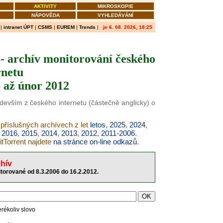
AKTIVITY
MIKROSKOPIE
NÁPOVĚDA
VYHLEDÁVÁNÍ
|
intranet ÚPT
|
CSMS
|
EUREM
|
Trends
|
je 6. 08. 2026, 18:25
 - archív monitorování českého
rnetu
 až únor 2012
edevším z českého internetu (částečně anglicky) o
 příslušných archívech z let
letos
,
2025
,
2024
,
,
2016
,
2015
,
2014
,
2013
,
2012
,
2011-2006
.
itTorrent najdete
na stránce on-line odkazů
.
hív
itorované od 8.3.2006 do 16.2.2012.
erékoliv slovo