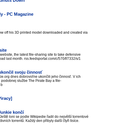
y Shuts Down
ly - PC Magazine
show off his 3D printed model downloaded and created via
site
bsite, the latest file-sharing site to take defensive
ad last month. rss.feedsportal.com/c/570/f/7332/s/1
končil svoju činnosť
e.org dnes dobrovoľne ukončili jeho činnosť. V ich
i podobnej službe The Pirate Bay a file-
č b
iracy]
Junkie končí
eště loni se podle Wikipedie řadil do největší torrentové
vních torrentů. Každý den přibyly další čtyři tisíce.