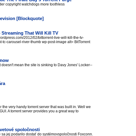
ender copyright watchdogs more toothless
elevision [Blockquote]
 Streaming That Will Kill TV
rdpress.com/2012/02/bittorrent-live-will-kill-the-tv-
c-carousel-river-thumb wp-post-image alt= BitTorrent
r now
hat doesn't mean the site is sinking to Davy Jones' Locker--
ára
he very handy torrent server that was built in. Well we
GUI. A torrent server provides you a great way to
svetové spoločnosti
sa jej podarilo dostať do systémovspoločnosti Foxconn.