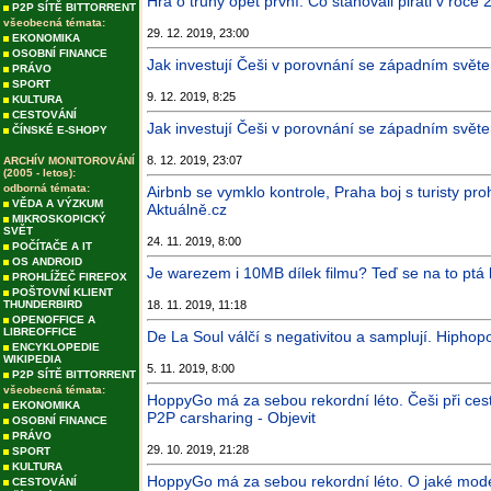
Hra o trůny opět první. Co stahovali piráti v roc
P2P SÍTĚ BITTORRENT
všeobecná témata:
29. 12. 2019, 23:00
EKONOMIKA
OSOBNÍ FINANCE
Jak investují Češi v porovnání se západním světe
PRÁVO
SPORT
9. 12. 2019, 8:25
KULTURA
CESTOVÁNÍ
Jak investují Češi v porovnání se západním svět
ČÍNSKÉ E-SHOPY
8. 12. 2019, 23:07
ARCHÍV MONITOROVÁNÍ
(2005 - letos):
odborná témata:
Airbnb se vymklo kontrole, Praha boj s turisty pr
VĚDA A VÝZKUM
Aktuálně.cz
MIKROSKOPICKÝ
SVĚT
24. 11. 2019, 8:00
POČÍTAČE A IT
OS ANDROID
Je warezem i 10MB dílek filmu? Teď se na to ptá b
PROHLÍŽEČ FIREFOX
POŠTOVNÍ KLIENT
THUNDERBIRD
18. 11. 2019, 11:18
OPENOFFICE A
LIBREOFFICE
De La Soul válčí s negativitou a samplují. Hiphopo
ENCYKLOPEDIE
WIKIPEDIA
5. 11. 2019, 8:00
P2P SÍTĚ BITTORRENT
všeobecná témata:
HoppyGo má za sebou rekordní léto. Češi při cest
EKONOMIKA
P2P carsharing - Objevit
OSOBNÍ FINANCE
PRÁVO
29. 10. 2019, 21:28
SPORT
KULTURA
HoppyGo má za sebou rekordní léto. O jaké modely
CESTOVÁNÍ