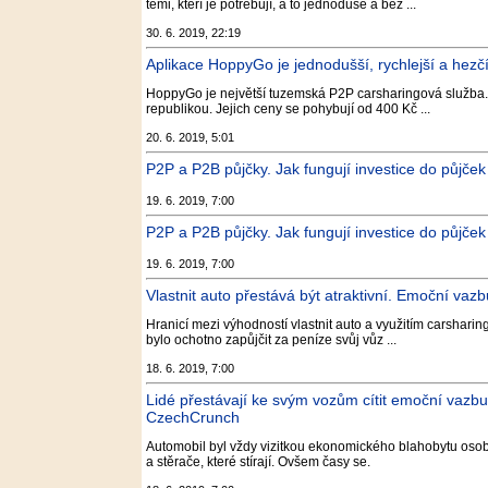
těmi, kteří je potřebují, a to jednoduše a bez ...
30. 6. 2019, 22:19
Aplikace HoppyGo je jednodušší, rychlejší a hezčí
HoppyGo je největší tuzemská P2P carsharingová služba. K
republikou. Jejich ceny se pohybují od 400 Kč ...
20. 6. 2019, 5:01
P2P a P2B půjčky. Jak fungují investice do půjček
19. 6. 2019, 7:00
P2P a P2B půjčky. Jak fungují investice do půjček
19. 6. 2019, 7:00
Vlastnit auto přestává být atraktivní. Emoční vazbu
Hranicí mezi výhodností vlastnit auto a využitím carsharingu
bylo ochotno zapůjčit za peníze svůj vůz ...
18. 6. 2019, 7:00
Lidé přestávají ke svým vozům cítit emoční vazbu 
CzechCrunch
Automobil byl vždy vizitkou ekonomického blahobytu osoby
a stěrače, které stírají. Ovšem časy se.