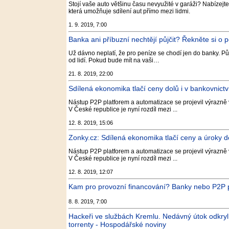
Stojí vaše auto většinu času nevyužité v garáži? Nabízejte
která umožňuje sdílení aut přímo mezi lidmi.
1. 9. 2019, 7:00
Banka ani příbuzní nechtějí půjčit? Řekněte si o 
Už dávno neplatí, že pro peníze se chodí jen do banky. Pů
od lidí. Pokud bude mít na vaši…
21. 8. 2019, 22:00
Sdílená ekonomika tlačí ceny dolů i v bankovnictv
Nástup P2P platforem a automatizace se projevil výrazně 
V České republice je nyní rozdíl mezi ...
12. 8. 2019, 15:06
Zonky.cz: Sdílená ekonomika tlačí ceny a úroky do
Nástup P2P platforem a automatizace se projevil výrazně 
V České republice je nyní rozdíl mezi ...
12. 8. 2019, 12:07
Kam pro provozní financování? Banky nebo P2P p
8. 8. 2019, 7:00
Hackeři ve službách Kremlu. Nedávný útok odkryl
torrenty - Hospodářské noviny