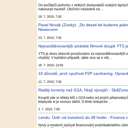
Do počítačů jednoho z velkých dodavatelů ruských tajných s
nabourali hackeři. Útočníci následně na ...
28. 7. 2019, 7:00
Pavel Novák (Zonky): „Do deseti let budeme jedn
Newsroom
23. 7. 2019, 7:00
Nejnavštěvovanější pirátské filmové doupě YTS je
YTS je dnes obecně považováno za nejnavštěvovanější sklad
chybějí. V každém případě, stále více se o něj ...
18. 7. 2019, 13:00
10 důvodů, proč využívat P2P carsharing. Opravdu
12. 7. 2019, 7:00
Raději torrenty než G2A, říkají vývojáři - SkillZone
Koupili jste si někdy klíč z G2A nebo od jiných přeprodejců?
kdybyste si je rovnou stáhli. S tímto šokujícím ...
3. 7. 2019, 7:00
Lendu: Úvěr od investorů do 48 hodin - Finance.
Nový a moderní způsob financování podnikatelského záměru