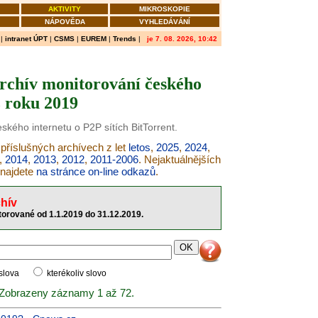
AKTIVITY
MIKROSKOPIE
NÁPOVĚDA
VYHLEDÁVÁNÍ
|
intranet ÚPT
|
CSMS
|
EUREM
|
Trends
|
je 7. 08. 2026, 10:42
archív monitorování českého
z roku 2019
ského internetu o P2P sítích BitTorrent.
 příslušných archívech z let
letos
,
2025
,
2024
,
,
2014
,
2013
,
2012
,
2011-2006
. Nejaktuálnějších
 najdete
na stránce on-line odkazů
.
hív
torované od 1.1.2019 do 31.12.2019.
 slova
kterékoliv slovo
 Zobrazeny záznamy 1 až 72.