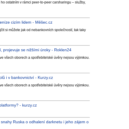
 ho ostatním v rámci peer-to-peer carsharingu – služby,
peníze cizím lidem - Měšec.cz
jčit si můžete jak od nebankovních společností, tak taky
í, projevuje se nižšími úroky - Roklen24
ve všech oborech a spotřebitelské úvěry nejsou výjimkou.
lů i v bankovnictví - Kurzy.cz
ve všech oborech a spotřebitelské úvěry nejsou výjimkou.
latformy? - kurzy.cz
 snahy Ruska o odhalení darknetu i jeho zájem o