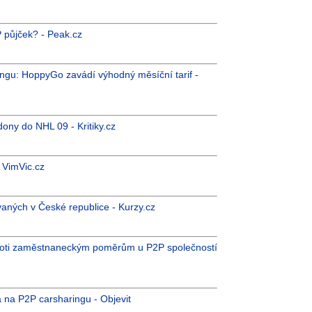
P půjček? - Peak.cz
singu: HoppyGo zavádí výhodný měsíční tarif -
ony do NHL 09 - Kritiky.cz
 VimVic.cz
aných v České republice - Kurzy.cz
 proti zaměstnaneckým poměrům u P2P společností
a na P2P carsharingu - Objevit