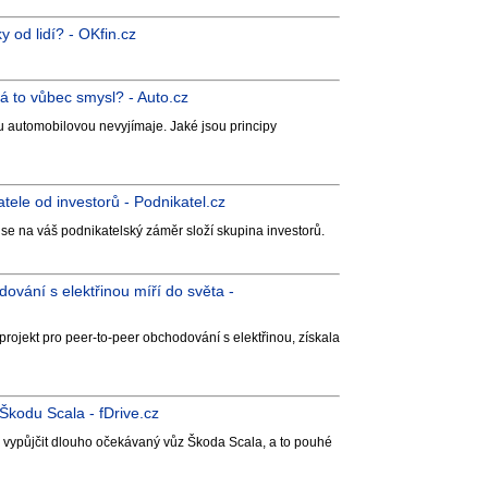
 od lidí? - OKfin.cz
Má to vůbec smysl? - Auto.cz
Tu automobilovou nevyjímaje. Jaké jsou principy
ele od investorů - Podnikatel.cz
se na váš podnikatelský záměr složí skupina investorů.
dování s elektřinou míří do světa -
 projekt pro peer-to-peer obchodování s elektřinou, získala
kodu Scala - fDrive.cz
 vypůjčit dlouho očekávaný vůz Škoda Scala, a to pouhé