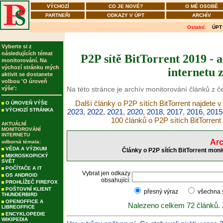
VÝCHOZÍ
CO JE NOVÉ?
O MÉ OSOBĚ
PARTNEŘI
ODKAZY V ÚPT
ARCHÍV
Ostatní:
ÚPT
Vyberte si z
následujících témat
P2P sítě BitTorrent 2019 - 
monitorování. Na
výchozí stránku mých
internetu 
aktivit se dostanete
volbou 'O úroveň
výše':
Na této stránce je archív monitorování článků z če
Další články o P2P sítích BitTorrent najdete v
O ÚROVEŇ VÝŠE
VÝCHOZÍ STRÁNKA
2023
,
2022
,
2021
,
2020
,
2018
,
2017
,
2016
,
2015
100 článků o P2P sítích BitTorrent
AKTUÁLNÍ
MONITOROVÁNÍ
INTERNETU
Arc
odborná témata:
VĚDA A VÝZKUM
Články o P2P sítích BitTorrent moni
MIKROSKOPICKÝ
SVĚT
POČÍTAČE A IT
Vybrat jen odkazy
OS ANDROID
obsahující:
PROHLÍŽEČ FIREFOX
POŠTOVNÍ KLIENT
přesný výraz
všechna
THUNDERBIRD
OPENOFFICE A
Nalezeno celkem 72 článků.
LIBREOFFICE
ENCYKLOPEDIE
WIKIPEDIA