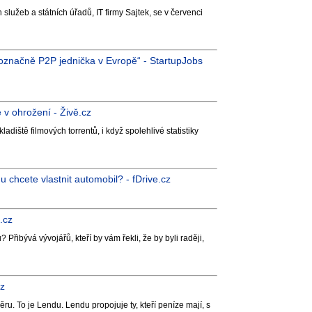
lužeb a státních úřadů, IT firmy Sajtek, se v červenci
označně P2P jednička v Evropě“ - StartupJobs
 v ohrožení - Živě.cz
iště filmových torrentů, i když spolehlivé statistiky
 chcete vlastnit automobil? - fDrive.cz
.cz
 Přibývá vývojářů, kteří by vám řekli, že by byli raději,
cz
. To je Lendu. Lendu propojuje ty, kteří peníze mají, s