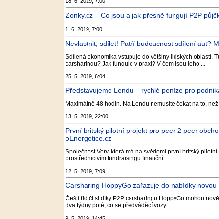
18. 6. 2019, 7:00
Zonky.cz – Co jsou a jak přesně fungují P2P půjčky
1. 6. 2019, 7:00
Nevlastnit, sdílet! Patří budoucnost sdílení aut? 
Sdílená ekonomika vstupuje do většiny lidských oblastí. 
carsharingu? Jak funguje v praxi? V čem jsou jeho ...
25. 5. 2019, 6:04
Představujeme Lendu – rychlé peníze pro podnikat
Maximálně 48 hodin. Na Lendu nemusíte čekat na to, než 
13. 5. 2019, 22:00
První britský pilotní projekt pro peer 2 peer obcho
oEnergetice.cz
Společnost Verv, která má na svědomí první britský pilotní
prostřednictvím fundraisingu finanční ...
12. 5. 2019, 7:09
Carsharing HoppyGo zařazuje do nabídky novou Š
Čeští řidiči si díky P2P carsharingu HoppyGo mohou nově
dva týdny poté, co se předváděcí vozy ...
9. 5. 2019, 14:45