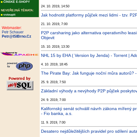
ČÍNSKÉ E-SHOPY
24. 10. 2019, 14:50
NEVEŘEJNÁ TÉMATA:
Jak hodnotit platformy půjček mezi lidmi - tzv. P2
vstoupit
21. 10. 2019, 7:00
Webmaster:
Petr Schauer
P2P carsharing jako alternativa operativního lea
Petr@ISIBrno.Cz
Objevit
15. 10. 2019, 13:30
NHL 15 by EHA ( Version by Jenda) - Torrent | Add
4. 10. 2019, 18:45
The Pirate Bay: Jak funguje noční můra autorů? -
25. 9. 2019, 7:50
Základní výhody a nevýhody P2P půjček poskytov
24. 9. 2019, 7:00
Kalifornský senát schválil návrh zákona mířený
- Fio banka, a.s.
11. 9. 2019, 7:00
Desatero nejdůležitějších pravidel pro sdílení aut