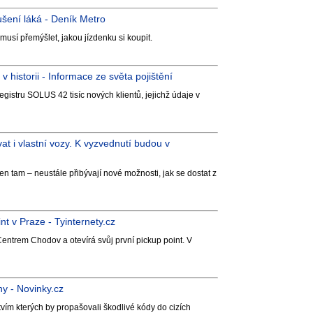
šení láká - Deník Metro
musí přemýšlet, jakou jízdenku si koupit.
 historii - Informace ze světa pojištění
gistru SOLUS 42 tisíc nových klientů, jejichž údaje v
t i vlastní vozy. K vyzvednutí budou v
 tam – neustále přibývají nové možnosti, jak se dostat z
t v Praze - Tyinternety.cz
entrem Chodov a otevírá svůj první pickup point. V
ůny - Novinky.cz
ctvím kterých by propašovali škodlivé kódy do cizích