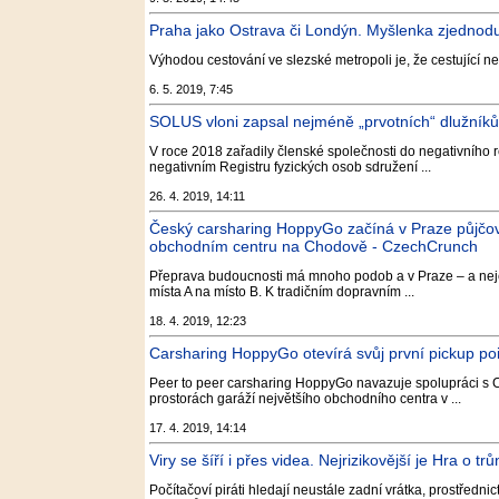
Praha jako Ostrava či Londýn. Myšlenka zjednodu
Výhodou cestování ve slezské metropoli je, že cestující ne
6. 5. 2019, 7:45
SOLUS vloni zapsal nejméně „prvotních“ dlužníků v
V roce 2018 zařadily členské společnosti do negativního re
negativním Registru fyzických osob sdružení ...
26. 4. 2019, 14:11
Český carsharing HoppyGo začíná v Praze půjčova
obchodním centru na Chodově - CzechCrunch
Přeprava budoucnosti má mnoho podob a v Praze – a nejen
místa A na místo B. K tradičním dopravním ...
18. 4. 2019, 12:23
Carsharing HoppyGo otevírá svůj první pickup poin
Peer to peer carsharing HoppyGo navazuje spolupráci s C
prostorách garáží největšího obchodního centra v ...
17. 4. 2019, 14:14
Viry se šíří i přes videa. Nejrizikovější je Hra o tr
Počítačoví piráti hledají neustále zadní vrátka, prostředni