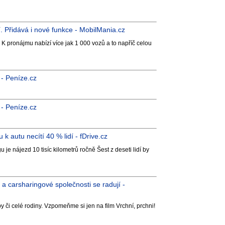
. Přidává i nové funkce - MobilMania.cz
 pronájmu nabízí více jak 1 000 vozů a to napříč celou
 - Peníze.cz
 - Peníze.cz
 k autu necítí 40 % lidí - fDrive.cz
 je nájezd 10 tisíc kilometrů ročně Šest z deseti lidí by
a carsharingové společnosti se radují -
 či celé rodiny. Vzpomeňme si jen na film Vrchní, prchni!