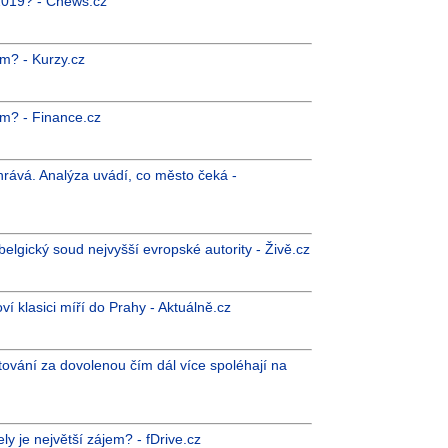
e 2019? - Cnews.cz
m? - Kurzy.cz
em? - Finance.cz
ohrává. Analýza uvádí, co město čeká -
elgický soud nejvyšší evropské autority - Živě.cz
ví klasici míří do Prahy - Aktuálně.cz
ování za dovolenou čím dál více spoléhají na
 je největší zájem? - fDrive.cz