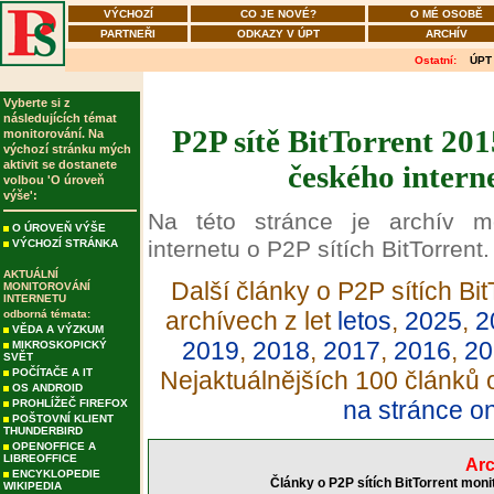
VÝCHOZÍ
CO JE NOVÉ?
O MÉ OSOBĚ
PARTNEŘI
ODKAZY V ÚPT
ARCHÍV
Ostatní:
ÚPT
Vyberte si z
následujících témat
P2P sítě BitTorrent 201
monitorování. Na
výchozí stránku mých
aktivit se dostanete
českého intern
volbou 'O úroveň
výše':
Na této stránce je archív m
O ÚROVEŇ VÝŠE
internetu o P2P sítích BitTorrent.
VÝCHOZÍ STRÁNKA
AKTUÁLNÍ
Další články o P2P sítích Bit
MONITOROVÁNÍ
INTERNETU
archívech z let
letos
,
2025
,
2
odborná témata:
VĚDA A VÝZKUM
2019
,
2018
,
2017
,
2016
,
20
MIKROSKOPICKÝ
SVĚT
POČÍTAČE A IT
Nejaktuálnějších 100 článků o
OS ANDROID
na stránce o
PROHLÍŽEČ FIREFOX
POŠTOVNÍ KLIENT
THUNDERBIRD
OPENOFFICE A
LIBREOFFICE
Arc
ENCYKLOPEDIE
Články o P2P sítích BitTorrent moni
WIKIPEDIA