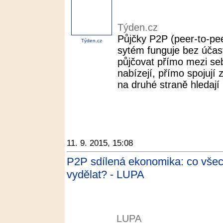
Týden.cz
Půjčky P2P (peer-to-pee
Týden.cz
sytém funguje bez účast
půjčovat přímo mezi seb
nabízejí, přímo spojují 
na druhé straně hledají 
11. 9. 2015, 15:08
P2P sdílená ekonomika: co všech
vydělat? - LUPA
LUPA