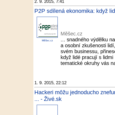
2. 9. 2015, 7:41
P2P sdílená ekonomika: když lidé
Měšec.cz
... snadného výdělku n
Měšec.cz
a osobní zkušenosti lidí,
svém businessu, přines
když lidé pracují s lidm
tematické okruhy vás na 
1. 9. 2015, 22:12
Hackeri môžu jednoducho znefu
... - Živé.sk