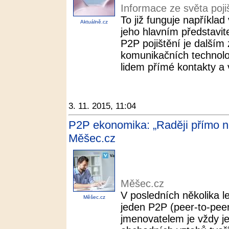
Informace ze světa poji
To již funguje napříkla
Aktuálně.cz
jeho hlavním představi
P2P pojištění je dalším 
komunikačních technolog
lidem přímé kontakty a v
3. 11. 2015, 11:04
P2P ekonomika: „Raději přímo ne
Měšec.cz
Měšec.cz
V posledních několika l
Měšec.cz
jeden P2P (peer-to-pee
jmenovatelem je vždy je