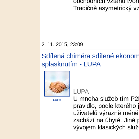
obchodních vztahů tvoří
Tradičně asymetrický v
2. 11. 2015, 23:09
Sdílená chiméra sdílené ekonom
splasknutím - LUPA
LUPA
U mnoha služeb tím P2
LUPA
pravidlo, podle kterého 
uživatelů výrazně méně
zachází na úbytě. Jiné 
vývojem klasických služe