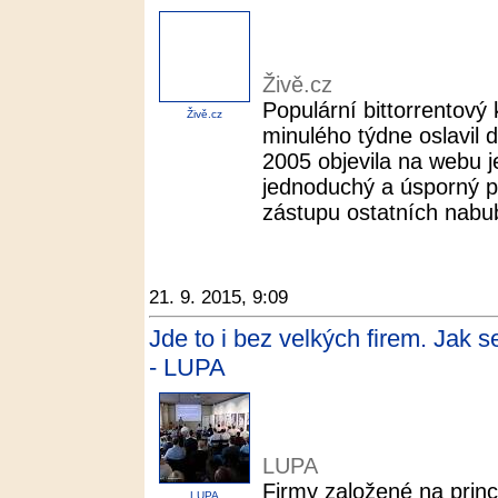
Živě.cz
Populární bittorrentový 
Živě.cz
minulého týdne oslavil 
2005 objevila na webu j
jednoduchý a úsporný p
zástupu ostatních nabub
21. 9. 2015, 9:09
Jde to i bez velkých firem. Jak
- LUPA
LUPA
Firmy založené na princ
LUPA