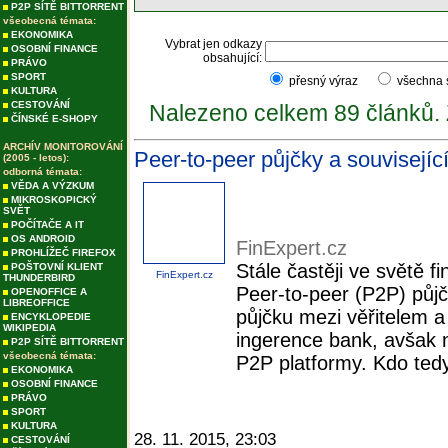
P2P SÍTĚ BITTORRENT
všeobecná témata:
EKONOMIKA
Vybrat jen odkazy
OSOBNÍ FINANCE
obsahující:
PRÁVO
SPORT
přesný výraz
všechna
KULTURA
CESTOVÁNÍ
Nalezeno celkem 89 článků.
ČÍNSKÉ E-SHOPY
ARCHÍV MONITOROVÁNÍ
Peer-to-peer půjčky a související 
(2005 - letos):
odborná témata:
VĚDA A VÝZKUM
MIKROSKOPICKÝ
SVĚT
POČÍTAČE A IT
OS ANDROID
FinExpert.cz
PROHLÍŽEČ FIREFOX
Stále častěji ve světě f
POŠTOVNÍ KLIENT
FinExpert.cz
THUNDERBIRD
Peer-to-peer (P2P) půjč
OPENOFFICE A
LIBREOFFICE
půjčku mezi věřitelem 
ENCYKLOPEDIE
WIKIPEDIA
ingerence bank, avšak n
P2P SÍTĚ BITTORRENT
všeobecná témata:
P2P platformy. Kdo tedy
EKONOMIKA
OSOBNÍ FINANCE
PRÁVO
SPORT
KULTURA
28. 11. 2015, 23:03
CESTOVÁNÍ