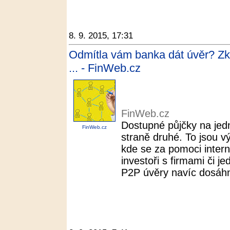
8. 9. 2015, 17:31
Odmítla vám banka dát úvěr? Zku
... - FinWeb.cz
FinWeb.cz
Dostupné půjčky na jed
FinWeb.cz
straně druhé. To jsou 
kde se za pomoci intern
investoři s firmami či jed
P2P úvěry navíc dosáhno