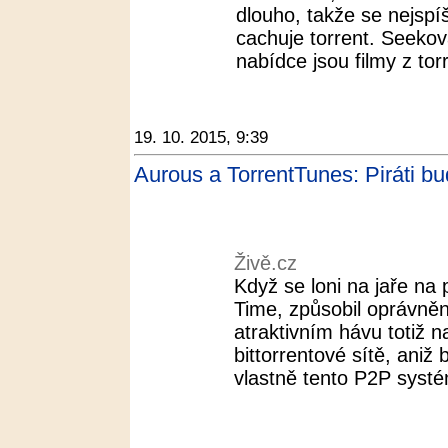
dlouho, takže se nejspí
cachuje torrent. Seeková
nabídce jsou filmy z tor
19. 10. 2015, 9:39
Aurous a TorrentTunes: Piráti bud
Živě.cz
Když se loni na jaře na 
Time, způsobil oprávně
atraktivním hávu totiž n
bittorrentové sítě, aniž 
vlastně tento P2P systé