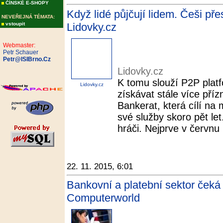
ČÍNSKÉ E-SHOPY
Když lidé půjčují lidem. Češi pře
NEVEŘEJNÁ TÉMATA:
vstoupit
Lidovky.cz
Webmaster:
Petr Schauer
Petr@ISIBrno.Cz
Lidovky.cz
K tomu slouží P2P platf
Lidovky.cz
získávat stále více příz
Bankerat, která cílí na 
své služby skoro pět let.
hráči. Nejprve v červnu p
22. 11. 2015, 6:01
Bankovní a platební sektor čeká 
Computerworld