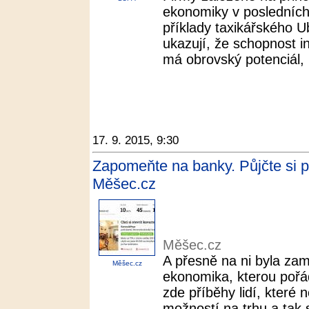
ekonomiky v posledních
příklady taxikářského 
ukazují, že schopnost in
má obrovský potenciál, k
17. 9. 2015, 9:30
Zapomeňte na banky. Půjčte si př
Měšec.cz
Měšec.cz
A přesně na ni byla za
Měšec.cz
ekonomika, kterou pořá
zde příběhy lidí, které 
možností na trhu a tak s