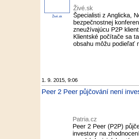
Živé.sk
Špecialisti z Anglicka,
Živé.sk
bezpečnostnej konfere
zneužívajúcu P2P klien
Klientské počítače sa 
obsahu môžu podieľať na
1. 9. 2015, 9:06
Peer 2 Peer půjčování není inves
Patria.cz
Peer 2 Peer (P2P) půjče
investory na zhodnocení