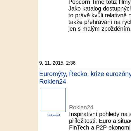
Popcorn Time totiž film
Jako katalog dostupnýc
to právě kvůli relativně n
takže přehrávání na rych
jen s malým zpožděním
9. 11. 2015, 2:36
Euromýty, Řecko, krize eurozó
Roklen24
Roklen24
Inspirativní pohledy na 
Roklen24
příležitosti: Euro a sit
FinTech a P2P ekonomik