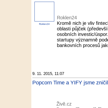
Roklen24
Kromě nich je vliv finte
Roklen24
oblasti půjček (předev
osobních investic/úspor
startupy významně pode
bankovních procesů jako 
9. 11. 2015, 11:07
Popcorn Time a YIFY jsme zničil
Živě.cz