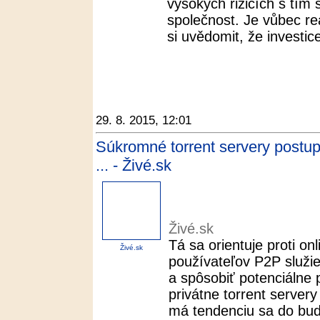
vysokých rizicích s tím
společnost. Je vůbec re
si uvědomit, že investic
29. 8. 2015, 12:01
Súkromné torrent servery postup
... - Živé.sk
Živé.sk
Tá sa orientuje proti on
Živé.sk
používateľov P2P služi
a spôsobiť potenciálne 
privátne torrent server
má tendenciu sa do bud