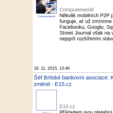
Computerworld
Několik mobilních P2P p
Computerworld
funguje, ať už zmíníme
Facebooku, Googlu, Squ
Street Journal však na 
nejspíš rozšířením stávaj
18. 11. 2015, 13:46
Šéf Britské bankovní asociace: 
změnit - E15.cz
E15.cz
Příkladem jsou platební s