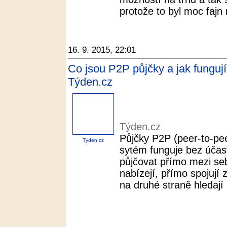
protože to byl moc fajn 
16. 9. 2015, 22:01
Co jsou P2P půjčky a jak fungují? 
Týden.cz
Týden.cz
Půjčky P2P (peer-to-pee
Týden.cz
sytém funguje bez účast
půjčovat přímo mezi seb
nabízejí, přímo spojují 
na druhé straně hledají 