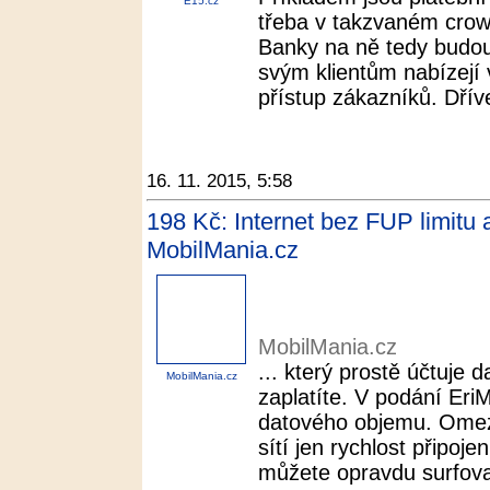
E15.cz
třeba v takzvaném cro
Banky na ně tedy budou 
svým klientům nabízejí 
přístup zákazníků. Dříve
16. 11. 2015, 5:58
198 Kč: Internet bez FUP limitu 
MobilMania.cz
MobilMania.cz
... který prostě účtuje 
MobilMania.cz
zaplatíte. V podání Eri
datového objemu. Ome
sítí jen rychlost připoje
můžete opravdu surfovat 