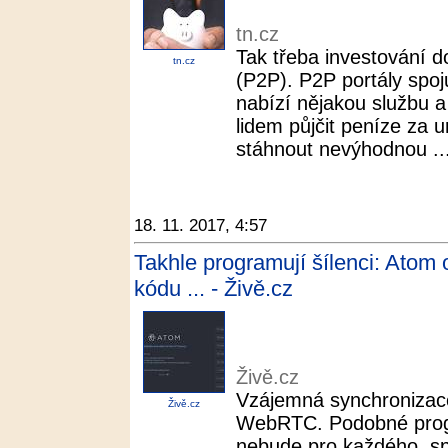
tn.cz
Tak třeba investování do
tn.cz
(P2P). P2P portály spoj
nabízí nějakou službu 
lidem půjčit peníze za 
stáhnout nevýhodnou ..
18. 11. 2017, 4:57
Takhle programují šílenci: Atom 
kódu ... - Živě.cz
Živě.cz
Vzájemná synchronizac
Živě.cz
WebRTC. Podobné progr
nebude pro každého, sp