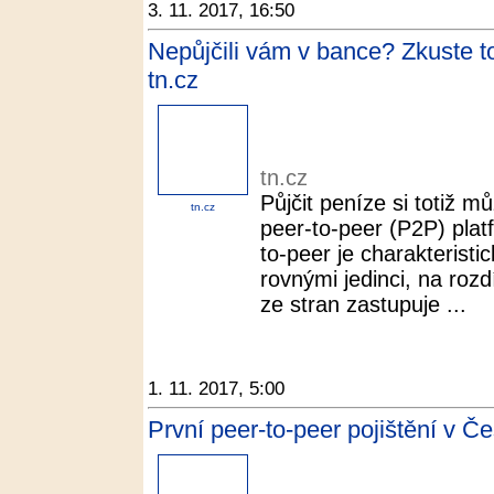
3. 11. 2017, 16:50
Nepůjčili vám v bance? Zkuste to 
tn.cz
tn.cz
Půjčit peníze si totiž m
tn.cz
peer-to-peer (P2P) pla
to-peer je charakterist
rovnými jedinci, na rozd
ze stran zastupuje ...
1. 11. 2017, 5:00
První peer-to-peer pojištění v Č