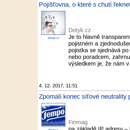
Pojišťovna, o které s chutí řek
Dotyk.cz
Je to hlavně transpare
Dotyk.cz
pojistném a zjednoduše
pojistka se sjednává p
nebo poradcem, zahrnuj
výsledkem je, že nám v 
4. 12. 2017, 11:51
Zpomalí konec síťové neutrality
Finmag
na základě IP adresy –
Finmag