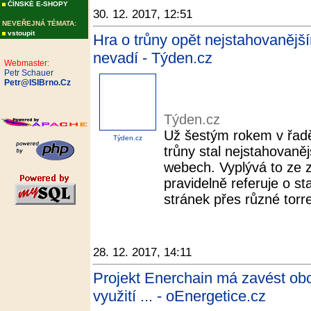
ČÍNSKÉ E-SHOPY
30. 12. 2017, 12:51
NEVEŘEJNÁ TÉMATA:
vstoupit
Hra o trůny opět nejstahovanějš
nevadí - Týden.cz
Webmaster:
Petr Schauer
Petr@ISIBrno.Cz
Týden.cz
Už šestým rokem v řadě
Týden.cz
trůny stal nejstahovaně
webech. Vyplývá to ze z
pravidelně referuje o st
stránek přes různé torr
28. 12. 2017, 14:11
Projekt Enerchain má zavést ob
využití ... - oEnergetice.cz