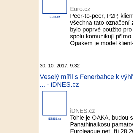
Euro.cz
Peer-to-peer, P2P, klien
Euro.cz
všechna tato označení
bylo poprvé použito pro 
spolu komunikují přímo je
Opakem je model klient-
30. 10. 2017, 9:32
Veselý mířil s Fenerbahce k výh
... - iDNES.cz
iDNES.cz
Tohle je OAKA, budou s
iDNES.cz
Panathinaikosu pamatova
Euroleague.net. říj 28 