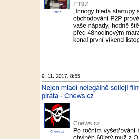
ITBIZ
„Innogy hledá startupy 
ITBIZ
obchodování P2P provés
vaše nápady, hodně ště
před 48hodinovým mara
konal první víkend list
9. 11. 2017, 8:55
Nejen mladí nelegálně sdílejí fil
piráta - Cnews.cz
Cnews.cz
Po ročním vyšetřování 
Cnews.cz
obviněn 60letý muž z O