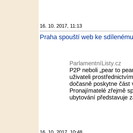
16. 10. 2017, 11:13
Praha spouští web ke sdílenému 
ParlamentníListy.cz
P2P neboli „pear to pear
uživateli prostřednictv
dočasně poskytne část v
Pronajímatelé zřejmě spo
ubytování představuje z
16. 10. 2017, 10:48