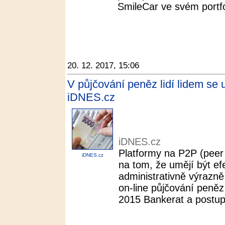
SmileCar ve svém portfol
20. 12. 2017, 15:06
V půjčování peněz lidí lidem se 
iDNES.cz
iDNES.cz
Platformy na P2P (peer 
iDNES.cz
na tom, že umějí být ef
administrativně výrazně 
on-line půjčování peně
2015 Bankerat a postup