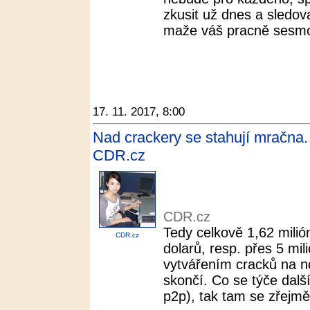
zkusit už dnes a sledov
maže váš pracně sesmol
17. 11. 2017, 8:00
Nad crackery se stahují mračna. 
CDR.cz
CDR.cz
Tedy celkově 1,62 milión
CDR.cz
dolarů, resp. přes 5 mi
vytvářením cracků na n
skončí. Co se týče dalš
p2p), tak tam se zřejmě