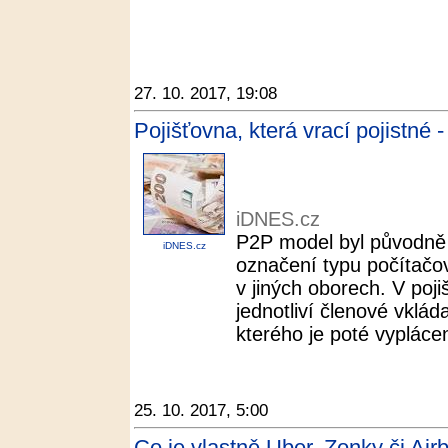
27. 10. 2017, 19:08
Pojišťovna, která vrací pojistné
iDNES.cz
P2P model byl původně 
iDNES.cz
označení typu počítačový
v jiných oborech. V poji
jednotliví členové vklá
kterého je poté vyplácen
25. 10. 2017, 5:00
Co je vlastně Uber, Zonky či Airb