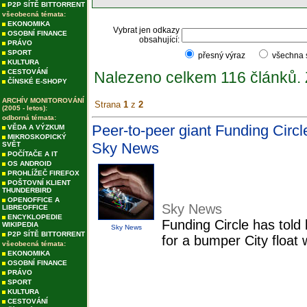
P2P SÍTĚ BITTORRENT
všeobecná témata:
EKONOMIKA
Vybrat jen odkazy
OSOBNÍ FINANCE
obsahující:
PRÁVO
SPORT
přesný výraz
všechna
KULTURA
CESTOVÁNÍ
Nalezeno celkem 116 článků.
ČÍNSKÉ E-SHOPY
ARCHÍV MONITOROVÁNÍ
Strana
1
z
2
(2005 - letos):
odborná témata:
Peer-to-peer giant Funding Circle
VĚDA A VÝZKUM
MIKROSKOPICKÝ
Sky News
SVĚT
POČÍTAČE A IT
OS ANDROID
PROHLÍŽEČ FIREFOX
POŠTOVNÍ KLIENT
THUNDERBIRD
OPENOFFICE A
Sky News
LIBREOFFICE
ENCYKLOPEDIE
Funding Circle has told b
WIKIPEDIA
Sky News
P2P SÍTĚ BITTORRENT
for a bumper City float
všeobecná témata:
EKONOMIKA
OSOBNÍ FINANCE
PRÁVO
SPORT
KULTURA
CESTOVÁNÍ