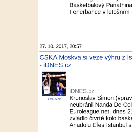
Basketbalový Panathina
Fenerbahce v letošním eu
27. 10. 2017, 20:57
CSKA Moskva si veze výhru z Ist
- iDNES.cz
iDNES.cz
Krunoslav Simon (vprav
iDNES.cz
neubránil Nanda De Col
Euroleague.net. dnes 
zvládlo čtvrté kolo bask
Anadolu Efes Istanbul s