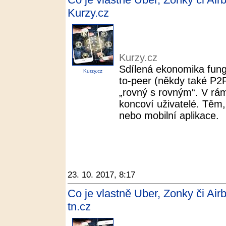
Kurzy.cz
Kurzy.cz
Sdílená ekonomika fung
Kurzy.cz
to-peer (někdy také P2
„rovný s rovným“. V rám
koncoví uživatelé. Těm,
nebo mobilní aplikace.
23. 10. 2017, 8:17
Co je vlastně Uber, Zonky či Airb
tn.cz