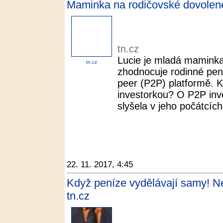
Maminka na rodičovské dovolené 
tn.cz
Lucie je mladá maminka
tn.cz
zhodnocuje rodinné pen
peer (P2P) platformě. K
investorkou? O P2P inv
slyšela v jeho počátcích
22. 11. 2017, 4:45
Když peníze vydělávají samy! Nen
tn.cz