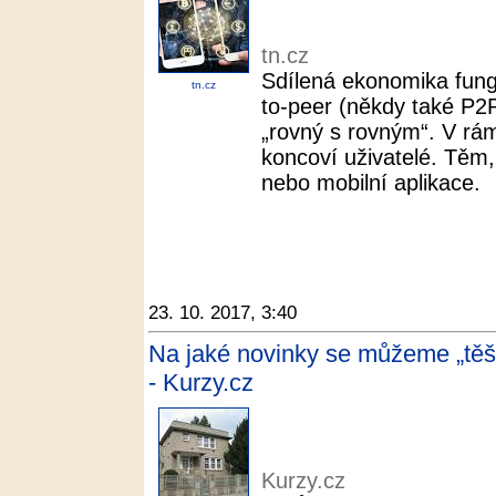
tn.cz
Sdílená ekonomika fung
tn.cz
to-peer (někdy také P2
„rovný s rovným“. V rám
koncoví uživatelé. Těm,
nebo mobilní aplikace.
23. 10. 2017, 3:40
Na jaké novinky se můžeme „těš
- Kurzy.cz
Kurzy.cz