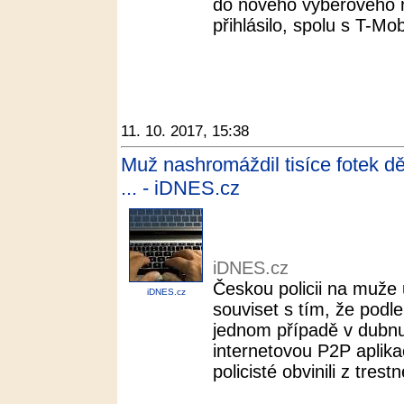
do nového výběrového ř
přihlásilo, spolu s T-M
11. 10. 2017, 15:38
Muž nashromáždil tisíce fotek dě
... - iDNES.cz
iDNES.cz
Českou policii na muže 
iDNES.cz
souviset s tím, že podle
jednom případě v dubnu
internetovou P2P aplikac
policisté obvinili z trest