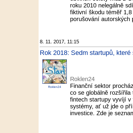
roku 2010 nelegálně sdíl
fiktivní škodu téměř 1,8
porušování autorských p
8. 11. 2017, 11:15
Rok 2018: Sedm startupů, které 
Roklen24
Finanční sektor procház
Roklen24
co se globálně rozšířil
fintech startupy vyvíjí
systémy, ať už jde o př
investice. Zde je seznam