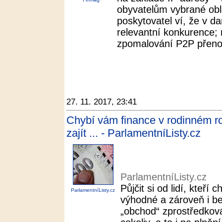
obyvatelům vybrané obla
poskytovatel ví, že v d
relevantní konkurence; 
zpomalování P2P přenos
27. 11. 2017, 23:41
Chybí vám finance v rodinném r
zajít ... - ParlamentníListy.cz
ParlamentníListy.cz
Půjčit si od lidí, kteří 
ParlamentníListy.cz
výhodné a zároveň i be
„obchod“ zprostředkov