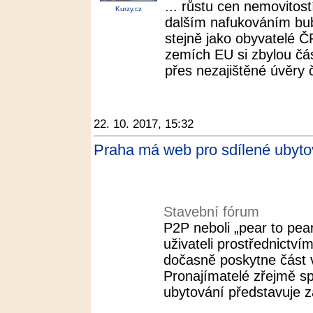
... růstu cen nemovitost
Kurzy.cz
dalším nafukováním bubl
stejně jako obyvatelé ČR
zemích EU si zbylou čá
přes nezajištěné úvěry č
22. 10. 2017, 15:32
Praha má web pro sdílené ubyto
Stavební fórum
P2P neboli „pear to pear
uživateli prostřednictv
dočasně poskytne část v
Pronajímatelé zřejmě spo
ubytování představuje z