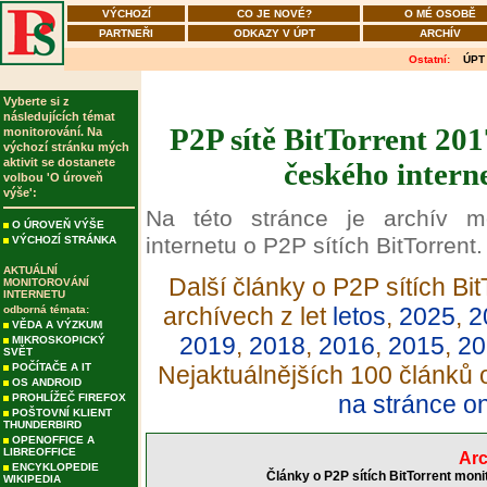
VÝCHOZÍ
CO JE NOVÉ?
O MÉ OSOBĚ
PARTNEŘI
ODKAZY V ÚPT
ARCHÍV
Ostatní:
ÚPT
Vyberte si z
následujících témat
P2P sítě BitTorrent 201
monitorování. Na
výchozí stránku mých
aktivit se dostanete
českého intern
volbou 'O úroveň
výše':
Na této stránce je archív m
O ÚROVEŇ VÝŠE
internetu o P2P sítích BitTorrent.
VÝCHOZÍ STRÁNKA
AKTUÁLNÍ
Další články o P2P sítích Bit
MONITOROVÁNÍ
INTERNETU
archívech z let
letos
,
2025
,
2
odborná témata:
VĚDA A VÝZKUM
2019
,
2018
,
2016
,
2015
,
20
MIKROSKOPICKÝ
SVĚT
POČÍTAČE A IT
Nejaktuálnějších 100 článků o
OS ANDROID
na stránce o
PROHLÍŽEČ FIREFOX
POŠTOVNÍ KLIENT
THUNDERBIRD
OPENOFFICE A
LIBREOFFICE
Arc
ENCYKLOPEDIE
Články o P2P sítích BitTorrent moni
WIKIPEDIA