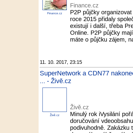
Finance.cz
P2P půjčky organizovat 
Finance.cz
roce 2015 přidaly spole
existují i další, třeba P
Online. P2P půjčky mají
máte o půjčku zájem, na
11. 10. 2017, 23:15
SuperNetwork a CDN77 nakonec v
... - Živě.cz
Živě.cz
Minulý rok iVysilání po
Živě.cz
doručování vdeoobsahu,
podivuhodně. Zakázku to