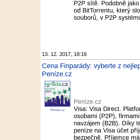
P2P sítě. Podobně jako 
od BitTorrentu, který s
souborů, v P2P systému
13. 12. 2017, 18:16
Cena Finparády: vyberte z nejlepš
Peníze.cz
Peníze.cz
Visa: Visa Direct. Plat
Peníze.cz
osobami (P2P), firmami 
navzájem (B2B). Díky t
peníze na Visa účet pří
bezpečně. Příjemce má 