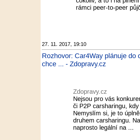
cokoliv, a to i na plně
rámci peer-to-peer půjč
27. 11. 2017, 19:10
Rozhovor: Car4Way plánuje do c
chce ... - Zdopravy.cz
Zdopravy.cz
Nejsou pro vás konkuren
či P2P carsharingu, kdy 
Nemyslím si, je to úplně 
druhem carsharingu. Na
naprosto legální na ...