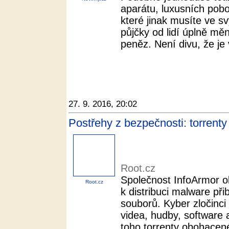
aparátu, luxusních poboč
které jinak musíte ve s
půjčky od lidí úplně měn
peněz. Není divu, že je 
27. 9. 2016, 20:02
Postřehy z bezpečnosti: torrenty
Root.cz
Společnost InfoArmor ob
Root.cz
k distribuci malware př
souborů. Kyber zločinci 
videa, hudby, software 
toho torrenty obohacené