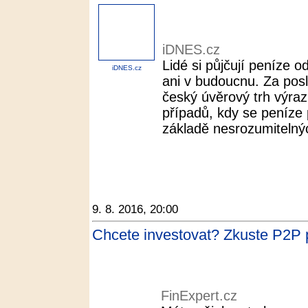
iDNES.cz
Lidé si půjčují peníze 
iDNES.cz
ani v budoucnu. Za pos
český úvěrový trh výraz
případů, kdy se peníze 
základě nesrozumitelnýc
9. 8. 2016, 20:00
Chcete investovat? Zkuste P2P p
FinExpert.cz