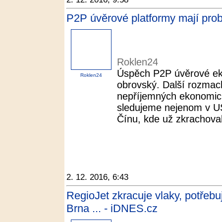
P2P úvěrové platformy mají pro
Roklen24
Úspěch P2P úvěrové eko
Roklen24
obrovský. Další rozmac
nepříjemných ekonomick
sledujeme nejenom v USA
Čínu, kde už zkrachoval
2. 12. 2016, 6:43
RegioJet zkracuje vlaky, potřeb
Brna ... - iDNES.cz