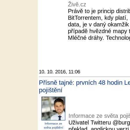
Živě.cz
Právě to je princip distr
BitTorrentem, kdy platí, 
data, je v daný okamžik
případě hvězdné mapy t
Mléčné dráhy. Technolog
10. 10. 2016, 11:06
Přísně tajné: prvních 48 hodin 
pojištění
Informace ze světa poji
Uživatel Twitteru @burg
Informace ze
světa pojištění
překlad, anglickou verzi