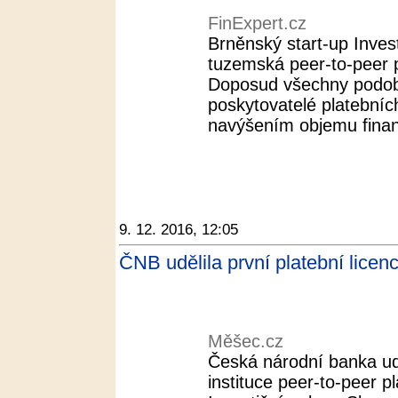
FinExpert.cz
Brněnský start-up Invest
tuzemská peer-to-peer pl
Doposud všechny podobn
poskytovatelé platební
navýšením objemu finanč
9. 12. 2016, 12:05
ČNB udělila první platební licen
Měšec.cz
Česká národní banka uděl
instituce peer-to-peer p