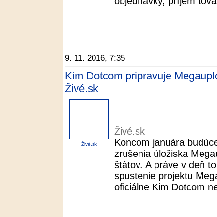
objednávky, príjem tova
9. 11. 2016, 7:35
Kim Dotcom pripravuje Megauploa
Živé.sk
Živé.sk
Koncom januára budúceh
Živé.sk
zrušenia úložiska Mega
štátov. A práve v deň t
spustenie projektu Meg
oficiálne Kim Dotcom nef