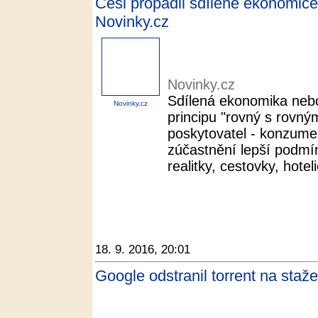
Češi propadli sdílené ekonomice. Š
Novinky.cz
Novinky.cz
Sdílená ekonomika nebo
Novinky.cz
principu "rovný s rovný
poskytovatel - konzumen
zúčastnění lepší podmí
realitky, cestovky, hoteli
18. 9. 2016, 20:01
Google odstranil torrent na st