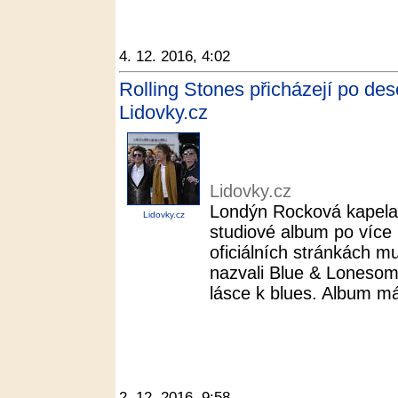
4. 12. 2016, 4:02
Rolling Stones přicházejí po dese
Lidovky.cz
Lidovky.cz
Londýn Rocková kapela 
Lidovky.cz
studiové album po více 
oficiálních stránkách muz
nazvali Blue & Lonesom
lásce k blues. Album má
2. 12. 2016, 9:58