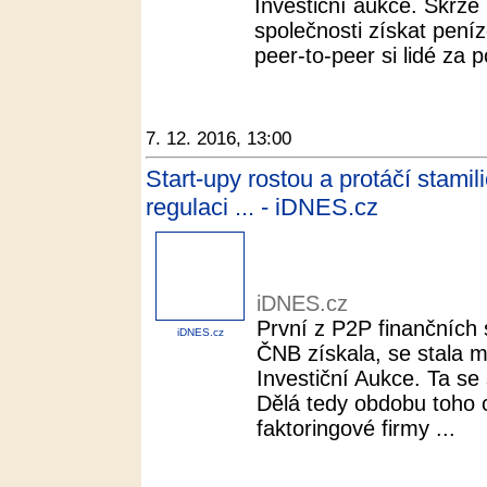
Investiční aukce. Skrze
společnosti získat pení
peer-to-peer si lidé za p
7. 12. 2016, 13:00
Start-upy rostou a protáčí stamil
regulaci ... - iDNES.cz
iDNES.cz
První z P2P finančních s
iDNES.cz
ČNB získala, se stala m
Investiční Aukce. Ta se 
Dělá tedy obdobu toho 
faktoringové firmy ...