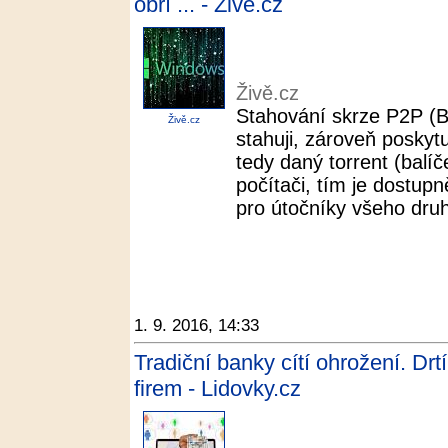
obří ... - Živě.cz
Živě.cz
Stahování skrze P2P (Bi
Živě.cz
stahuji, zároveň poskyt
tedy daný torrent (balí
počítači, tím je dostupn
pro útočníky všeho druhu
1. 9. 2016, 14:33
Tradiční banky cítí ohrožení. Dr
firem - Lidovky.cz