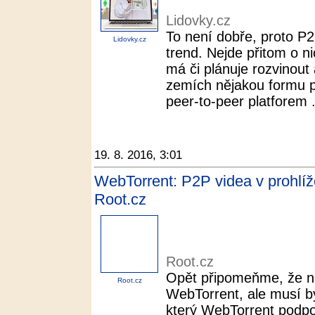
Lidovky.cz
To není dobře, proto P2
Lidovky.cz
trend. Nejde přitom o n
má či plánuje rozvinout
zemích nějakou formu p
peer-to-peer platforem .
19. 8. 2016, 3:01
WebTorrent: P2P videa v prohlíž
Root.cz
Root.cz
Opět připomeňme, že nem
Root.cz
WebTorrent, ale musí bý
který WebTorrent podpor