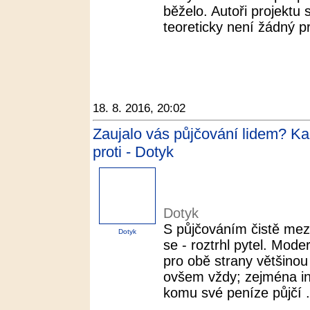
běželo. Autoři projektu 
teoreticky není žádný p
18. 8. 2016, 20:02
Zaujalo vás půjčování lidem? K
proti - Dotyk
Dotyk
S půjčováním čistě mezi
Dotyk
se - roztrhl pytel. Moder
pro obě strany většinou
ovšem vždy; zejména inv
komu své peníze půjčí .