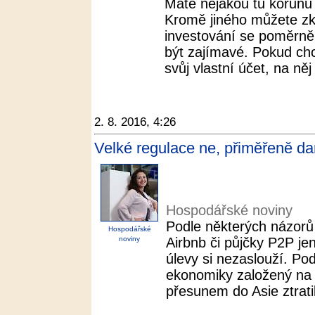
Máte nějakou tu korunu 
Kromě jiného můžete zku
investování se poměrně
být zajímavé. Pokud chc
svůj vlastní účet, na něj 
2. 8. 2016, 4:26
Velké regulace ne, přiměřeně da
Hospodářské noviny
Podle některých názorů 
Hospodářské
noviny
Airbnb či půjčky P2P je
úlevy si nezaslouží. Pod
ekonomiky založený na 
přesunem do Asie ztratil