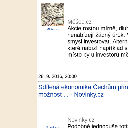
Měšec.cz
Akcie rostou mírně, dlu
Měšec.cz
nenabízejí žádný úrok.
smysl investovat. Alter
které nabízí například
místo by u investorů měl
28. 9. 2016, 20:00
Sdílená ekonomika Čechům přináš
možnost ... - Novinky.cz
Novinky.cz
Podobně jednoduše toti
Novinky.cz