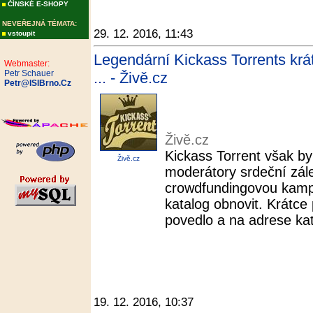
ČÍNSKÉ E-SHOPY
NEVEŘEJNÁ TÉMATA:
29. 12. 2016, 11:43
vstoupit
Legendární Kickass Torrents krát
Webmaster:
Petr Schauer
... - Živě.cz
Petr@ISIBrno.Cz
Živě.cz
Kickass Torrent však b
Živě.cz
moderátory srdeční záleži
crowdfundingovou kampa
katalog obnovit. Krátce
povedlo a na adrese kat
19. 12. 2016, 10:37