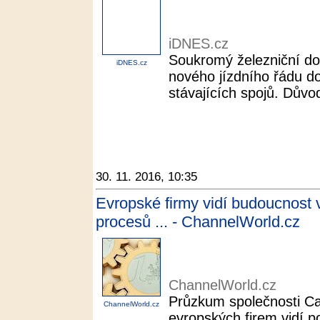
iDNES.cz
Soukromý železniční do
iDNES.cz
nového jízdního řádu d
stávajících spojů. Důvod
30. 11. 2016, 10:35
Evropské firmy vidí budoucnost 
procesů ... - ChannelWorld.cz
ChannelWorld.cz
Průzkum společnosti C
ChannelWorld.cz
evropských firem vidí p