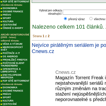
P2P SÍTĚ BITTORRENT
všeobecná témata:
EKONOMIKA
Vybrat jen odkazy
OSOBNÍ FINANCE
obsahující:
PRÁVO
SPORT
přesný výraz
všechna
KULTURA
CESTOVÁNÍ
Nalezeno celkem 101 článků.
ČÍNSKÉ E-SHOPY
ARCHÍV MONITOROVÁNÍ
Strana
1
z
2
(2005 - letos):
odborná témata:
Nejvíce pirátěným seriálem je po
VĚDA A VÝZKUM
MIKROSKOPICKÝ
Cnews.cz
SVĚT
POČÍTAČE A IT
OS ANDROID
PROHLÍŽEČ FIREFOX
POŠTOVNÍ KLIENT
THUNDERBIRD
OPENOFFICE A
Cnews.cz
LIBREOFFICE
ENCYKLOPEDIE
Magazín Torrent Freak i 
WIKIPEDIA
P2P SÍTĚ BITTORRENT
nejstahovanější seriálů 
všeobecná témata:
různým změnám na trac
EKONOMIKA
OSOBNÍ FINANCE
stažení nejúspěšnějších
PRÁVO
SPORT
neporovnatelné s předch
KULTURA
CESTOVÁNÍ