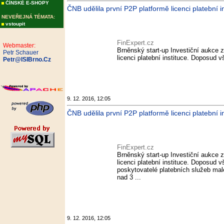
ČÍNSKÉ E-SHOPY
ČNB udělila první P2P platformě licenci platební in
NEVEŘEJNÁ TÉMATA:
vstoupit
FinExpert.cz
Webmaster:
Brněnský start-up Investiční aukce z
Petr Schauer
licenci platební instituce. Doposud 
Petr@ISIBrno.Cz
9. 12. 2016, 12:05
ČNB udělila první P2P platformě licenci platební i
FinExpert.cz
Brněnský start-up Investiční aukce z
licenci platební instituce. Doposud
poskytovatelé platebních služeb ma
nad 3 ...
9. 12. 2016, 12:05