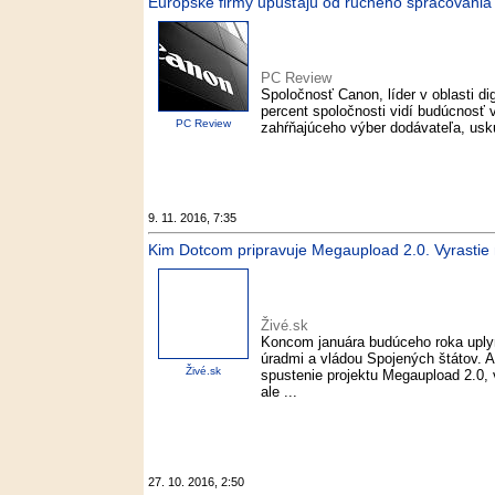
Európske firmy upúšťajú od ručného spracovani
PC Review
Spoločnosť Canon, líder v oblasti di
percent spoločnosti vidí budúcnosť 
PC Review
zahŕňajúceho výber dodávateľa, usku
9. 11. 2016, 7:35
Kim Dotcom pripravuje Megaupload 2.0. Vyrastie n
Živé.sk
Koncom januára budúceho roka uplyn
úradmi a vládou Spojených štátov. A
Živé.sk
spustenie projektu Megaupload 2.0, 
ale ...
27. 10. 2016, 2:50