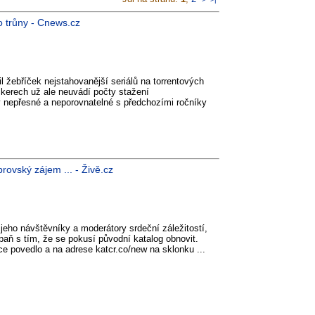
o trůny - Cnews.cz
il žebříček nejstahovanější seriálů na torrentových
kerech už ale neuvádí počty stažení
y nepřesné a neporovnatelné s předchozími ročníky
brovský zájem ... - Živě.cz
jeho návštěvníky a moderátory srdeční záležitostí,
paň s tím, že se pokusí původní katalog obnovit.
ce povedlo a na adrese katcr.co/new na sklonku ...