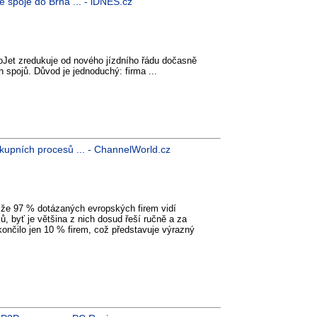
é spoje do Brna ... - iDNES.cz
Jet zredukuje od nového jízdního řádu dočasně
 spojů. Důvod je jednoduchý: firma ...
kupních procesů ... - ChannelWorld.cz
že 97 % dotázaných evropských firem vidí
, byť je většina z nich dosud řeší ručně a za
končilo jen 10 % firem, což představuje výrazný