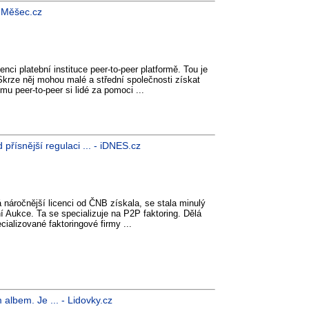
- Měšec.cz
enci platební instituce peer-to-peer platformě. Tou je
Skrze něj mohou malé a střední společnosti získat
mu peer-to-peer si lidé za pomoci ...
 přísnější regulaci ... - iDNES.cz
 náročnější licenci od ČNB získala, se stala minulý
í Aukce. Ta se specializuje na P2P faktoring. Dělá
ializované faktoringové firmy ...
 albem. Je ... - Lidovky.cz