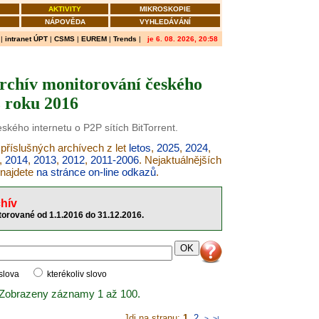
AKTIVITY
MIKROSKOPIE
NÁPOVĚDA
VYHLEDÁVÁNÍ
|
intranet ÚPT
|
CSMS
|
EUREM
|
Trends
|
je 6. 08. 2026, 20:58
archív monitorování českého
z roku 2016
ského internetu o P2P sítích BitTorrent.
 příslušných archívech z let
letos
,
2025
,
2024
,
,
2014
,
2013
,
2012
,
2011-2006
. Nejaktuálnějších
 najdete
na stránce on-line odkazů
.
hív
torované od 1.1.2016 do 31.12.2016.
 slova
kterékoliv slovo
 Zobrazeny záznamy 1 až 100.
Jdi na stranu:
1
,
2
>
>|