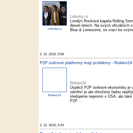
Lidovky.cz
Londýn Rocková kapela Rolling Ston
deseti letech. Na svých oficiálních s
Lidovky.cz
Blue & Lonesome, se vrací ke svým 
2. 12. 2016, 9:58
P2P úvěrové platformy mají problémy - Roklen24
Roklen24
Úspěch P2P úvěrové ekonomiky je v
odvětví je ale ohrožený řadou nepří
Roklen24
sledujeme nejenom v USA, ale také v
P2P ...
2. 12. 2016, 6:43