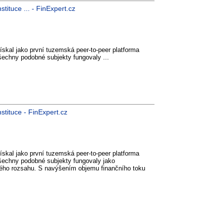
stituce ... - FinExpert.cz
ískal jako první tuzemská peer-to-peer platforma
všechny podobné subjekty fungovaly ...
nstituce - FinExpert.cz
ískal jako první tuzemská peer-to-peer platforma
 všechny podobné subjekty fungovaly jako
lého rozsahu. S navýšením objemu finančního toku