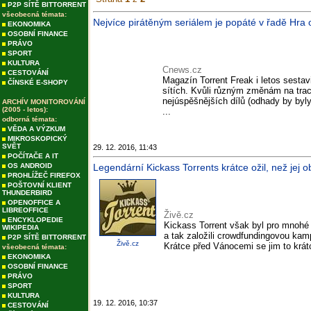
P2P SÍTĚ BITTORRENT
všeobecná témata:
Nejvíce pirátěným seriálem je popáté v řadě Hra 
EKONOMIKA
OSOBNÍ FINANCE
PRÁVO
SPORT
KULTURA
Cnews.cz
CESTOVÁNÍ
Magazín Torrent Freak i letos sestav
ČÍNSKÉ E-SHOPY
sítích. Kvůli různým změnám na trac
nejúspěšnějších dílů (odhady by byl
ARCHÍV MONITOROVÁNÍ
(2005 - letos):
...
odborná témata:
VĚDA A VÝZKUM
MIKROSKOPICKÝ
SVĚT
29. 12. 2016, 11:43
POČÍTAČE A IT
OS ANDROID
Legendární Kickass Torrents krátce ožil, než jej o
PROHLÍŽEČ FIREFOX
POŠTOVNÍ KLIENT
THUNDERBIRD
OPENOFFICE A
LIBREOFFICE
Živě.cz
ENCYKLOPEDIE
Kickass Torrent však byl pro mnohé 
WIKIPEDIA
a tak založili crowdfundingovou kam
P2P SÍTĚ BITTORRENT
Živě.cz
Krátce před Vánocemi se jim to krát
všeobecná témata:
EKONOMIKA
OSOBNÍ FINANCE
PRÁVO
SPORT
KULTURA
19. 12. 2016, 10:37
CESTOVÁNÍ