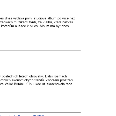
es dnes vydává první studiové album po více než
tránkách muzikanti tvrdí, že v albu, které nazvali
kořenům a lásce k blues. Album má být dnes ...
 posledních letech obrovský. Další rozmach
jemných ekonomických trendů. Zhoršení prostředí
e Velké Británii. Čínu, kde už zkrachovala řada