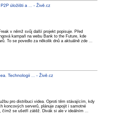
P úložišti a ... - Živě.cz
 Freak v němž svůj další projekt popisuje. Před
ingová kampaň na webu Bank to the Future, kde
arů. To se povedlo za několik dnů a aktuálně zde ...
a. Technologii ... - Živě.cz
žbu pro distribuci videa. Oproti těm stávajícím, kdy
ch koncových serverů, plánuje zapojit i samotné
ímž se ušetří zátěž. Divák si ale v ideálním ...