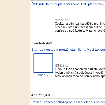
ČNB udělila první platební licenci P2P platformě 
Měšec.cz
Česká národní banka udělila první lic
brněnský start-up Investiční aukce. 
peníze za své faktury. V rámci systé
7. 12. 2016, 13:00
Start-upy rostou a protáčí stamiliony. Musí tak pod
iDNES.cz
První z P2P finančních služeb, která
týden brněnská společnost Investičn
iDNES.cz
tedy obdobu toho co banky nebo spec
4. 12. 2016, 4:02
Rolling Stones přicházejí po deseti letech s novým