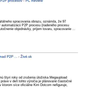
a P2P procesov - PC Review
gitálneho spracovania obrazu, oznámila, že 97
v automatizácii P2P procesu (riadeného procesu
točnenie objednávky, príjem tovaru, spracovanie ...
ad P2P ... - Živé.sk
ú štyri roky od zrušenia úložiska Megaupload
 práve v deň tohto výročia je plánované čiastočné
v ktorom síce oficiálne Kim Dotcom nefiguruje,