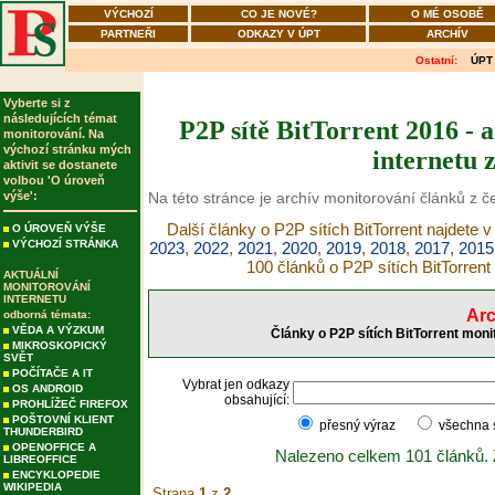
VÝCHOZÍ
CO JE NOVÉ?
O MÉ OSOBĚ
PARTNEŘI
ODKAZY V ÚPT
ARCHÍV
Ostatní:
ÚPT
Vyberte si z
následujících témat
P2P sítě BitTorrent 2016 - 
monitorování. Na
výchozí stránku mých
internetu 
aktivit se dostanete
volbou 'O úroveň
výše':
Na této stránce je archív monitorování článků z če
Další články o P2P sítích BitTorrent najdete v
O ÚROVEŇ VÝŠE
VÝCHOZÍ STRÁNKA
2023
,
2022
,
2021
,
2020
,
2019
,
2018
,
2017
,
2015
100 článků o P2P sítích BitTorrent
AKTUÁLNÍ
MONITOROVÁNÍ
INTERNETU
Arc
odborná témata:
VĚDA A VÝZKUM
Články o P2P sítích BitTorrent moni
MIKROSKOPICKÝ
SVĚT
POČÍTAČE A IT
Vybrat jen odkazy
OS ANDROID
obsahující:
PROHLÍŽEČ FIREFOX
POŠTOVNÍ KLIENT
přesný výraz
všechna
THUNDERBIRD
OPENOFFICE A
Nalezeno celkem 101 článků.
LIBREOFFICE
ENCYKLOPEDIE
WIKIPEDIA
Strana
1
z
2