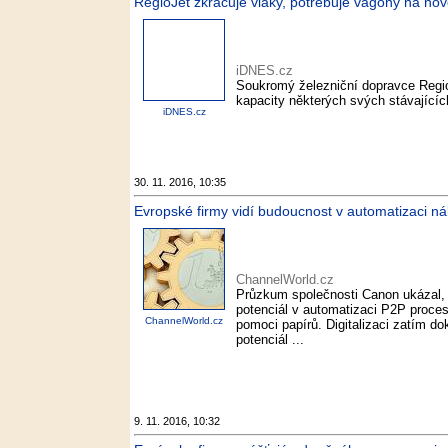
RegioJet zkracuje vlaky, potřebuje vagony na nov
iDNES.cz
Soukromý železniční dopravce Regio
kapacity některých svých stávajících
iDNES.cz
30. 11. 2016, 10:35
Evropské firmy vidí budoucnost v automatizaci ná
ChannelWorld.cz
Průzkum společnosti Canon ukázal, 
potenciál v automatizaci P2P procesů
ChannelWorld.cz
pomoci papírů. Digitalizaci zatím do
potenciál ...
9. 11. 2016, 10:32