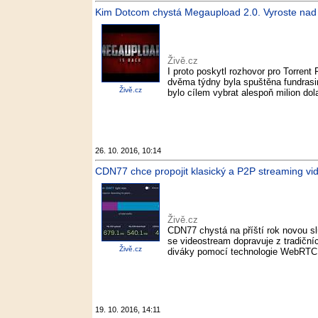
Kim Dotcom chystá Megaupload 2.0. Vyroste nad P2
Živě.cz
I proto poskytl rozhovor pro Torrent
dvěma týdny byla spuštěna fundras
Živě.cz
bylo cílem vybrat alespoň milion dol
26. 10. 2016, 10:14
CDN77 chce propojit klasický a P2P streaming vide
Živě.cz
CDN77 chystá na příští rok novou slu
se videostream dopravuje z tradiční
Živě.cz
diváky pomocí technologie WebRTC, č
19. 10. 2016, 14:11