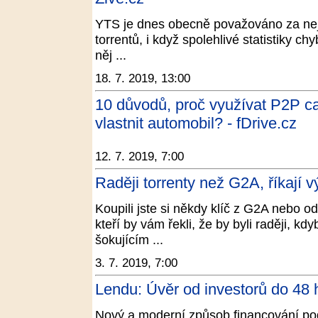
YTS je dnes obecně považováno za nejn
torrentů, i když spolehlivé statistiky ch
něj ...
18. 7. 2019, 13:00
10 důvodů, proč využívat P2P c
vlastnit automobil? - fDrive.cz
12. 7. 2019, 7:00
Raději torrenty než G2A, říkají v
Koupili jste si někdy klíč z G2A nebo o
kteří by vám řekli, že by byli raději, kdy
šokujícím ...
3. 7. 2019, 7:00
Lendu: Úvěr od investorů do 48 
Nový a moderní způsob financování po