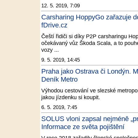
12. 5. 2019, 7:09
Carsharing HoppyGo zařazuje d
fDrive.cz
Čeští řidiči si díky P2P carsharingu 
očekávaný vůz Škoda Scala, a to pouhé
vozy ...
9. 5. 2019, 14:45
Praha jako Ostrava či Londýn. M
Deník Metro
Výhodou cestování ve slezské metropoli
jakou jízdenku si koupit.
6. 5. 2019, 7:45
SOLUS vloni zapsal nejméně „prvo
Informace ze světa pojištění
V roce 2018 zařadily členské společno