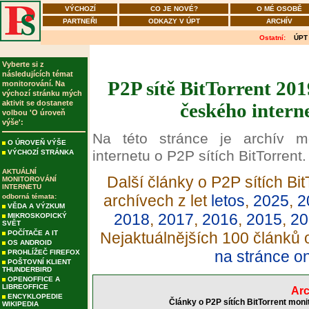
VÝCHOZÍ
CO JE NOVÉ?
O MÉ OSOBĚ
PARTNEŘI
ODKAZY V ÚPT
ARCHÍV
Ostatní:
ÚPT
Vyberte si z
následujících témat
P2P sítě BitTorrent 201
monitorování. Na
výchozí stránku mých
aktivit se dostanete
českého intern
volbou 'O úroveň
výše':
Na této stránce je archív m
O ÚROVEŇ VÝŠE
internetu o P2P sítích BitTorrent.
VÝCHOZÍ STRÁNKA
AKTUÁLNÍ
Další články o P2P sítích Bit
MONITOROVÁNÍ
INTERNETU
archívech z let
letos
,
2025
,
2
odborná témata:
VĚDA A VÝZKUM
2018
,
2017
,
2016
,
2015
,
20
MIKROSKOPICKÝ
SVĚT
POČÍTAČE A IT
Nejaktuálnějších 100 článků o
OS ANDROID
na stránce o
PROHLÍŽEČ FIREFOX
POŠTOVNÍ KLIENT
THUNDERBIRD
OPENOFFICE A
LIBREOFFICE
Arc
ENCYKLOPEDIE
Články o P2P sítích BitTorrent moni
WIKIPEDIA