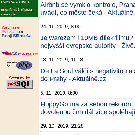
ČÍNSKÉ E-SHOPY
Airbnb se vymklo kontrole, Praha
NEVEŘEJNÁ TÉMATA:
uvádí, co město čeká - Aktuálně
vstoupit
24. 11. 2019, 8:00
Webmaster:
Petr Schauer
Petr@ISIBrno.Cz
Je warezem i 10MB dílek filmu? 
nejvyšší evropské autority - Živě
18. 11. 2019, 11:18
De La Soul válčí s negativitou a 
do Prahy - Aktuálně.cz
5. 11. 2019, 8:00
HoppyGo má za sebou rekordní lé
dovolenou čím dál více spoléhají
29. 10. 2019, 21:28