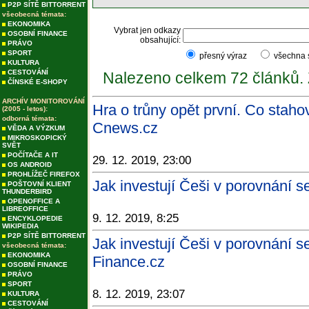
P2P SÍTĚ BITTORRENT
všeobecná témata:
EKONOMIKA
Vybrat jen odkazy
OSOBNÍ FINANCE
obsahující:
PRÁVO
SPORT
přesný výraz
všechna
KULTURA
CESTOVÁNÍ
Nalezeno celkem 72 článků.
ČÍNSKÉ E-SHOPY
ARCHÍV MONITOROVÁNÍ
Hra o trůny opět první. Co stahov
(2005 - letos):
odborná témata:
Cnews.cz
VĚDA A VÝZKUM
MIKROSKOPICKÝ
SVĚT
POČÍTAČE A IT
29. 12. 2019, 23:00
OS ANDROID
PROHLÍŽEČ FIREFOX
Jak investují Češi v porovnání 
POŠTOVNÍ KLIENT
THUNDERBIRD
OPENOFFICE A
LIBREOFFICE
9. 12. 2019, 8:25
ENCYKLOPEDIE
WIKIPEDIA
P2P SÍTĚ BITTORRENT
Jak investují Češi v porovnání 
všeobecná témata:
EKONOMIKA
Finance.cz
OSOBNÍ FINANCE
PRÁVO
SPORT
8. 12. 2019, 23:07
KULTURA
CESTOVÁNÍ