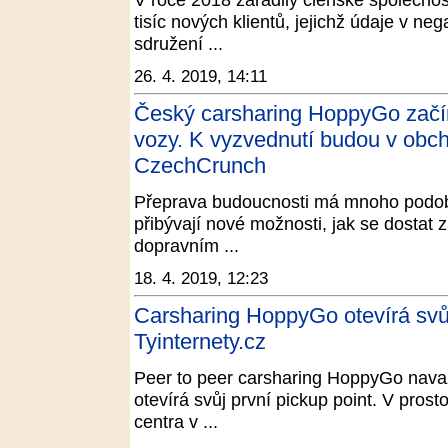
tisíc nových klientů, jejichž údaje v ne
sdružení ...
26. 4. 2019, 14:11
Český carsharing HoppyGo začíná
vozy. K vyzvednutí budou v obc
CzechCrunch
Přeprava budoucnosti má mnoho podob 
přibývají nové možnosti, jak se dostat 
dopravním ...
18. 4. 2019, 12:23
Carsharing HoppyGo otevírá svůj
Tyinternety.cz
Peer to peer carsharing HoppyGo nava
otevírá svůj první pickup point. V pros
centra v ...