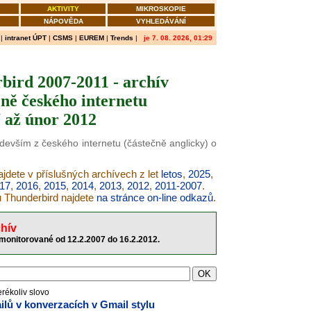
AKTIVITY
MIKROSKOPIE
NÁPOVĚDA
VYHLEDÁVÁNÍ
|
intranet ÚPT
|
CSMS
|
EUREM
|
Trends
|
je 7. 08. 2026, 01:29
bird 2007-2011 - archív
ně českého internetu
 až únor 2012
edevším z českého internetu (částečně anglicky) o
ajdete v příslušných archívech z let
letos
,
2025
,
17
,
2016
,
2015
,
2014
,
2013
,
2012
,
2011-2007
.
u Thunderbird najdete
na stránce on-line odkazů
.
hív
monitorované od 12.2.2007 do 16.2.2012.
erékoliv slovo
lů v konverzacích v Gmail stylu