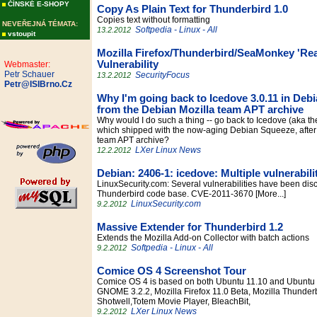
ČÍNSKÉ E-SHOPY
Copy As Plain Text for Thunderbird 1.0
Copies text without formatting
NEVEŘEJNÁ TÉMATA:
Softpedia - Linux - All
13.2.2012
vstoupit
Mozilla Firefox/Thunderbird/SeaMonkey 'Re
Vulnerability
Webmaster:
Petr Schauer
SecurityFocus
13.2.2012
Petr@ISIBrno.Cz
Why I'm going back to Icedove 3.0.11 in Deb
from the Debian Mozilla team APT archive
Why would I do such a thing -- go back to Icedove (aka th
which shipped with the now-aging Debian Squeeze, after 
team APT archive?
LXer Linux News
12.2.2012
Debian: 2406-1: icedove: Multiple vulnerabili
LinuxSecurity.com: Several vulnerabilities have been disc
Thunderbird code base. CVE-2011-3670 [More...]
LinuxSecurity.com
9.2.2012
Massive Extender for Thunderbird 1.2
Extends the Mozilla Add-on Collector with batch actions
Softpedia - Linux - All
9.2.2012
Comice OS 4 Screenshot Tour
Comice OS 4 is based on both Ubuntu 11.10 and Ubuntu 12
GNOME 3.2.2, Mozilla Firefox 11.0 Beta, Mozilla Thunderbi
Shotwell,Totem Movie Player, BleachBit,
LXer Linux News
9.2.2012