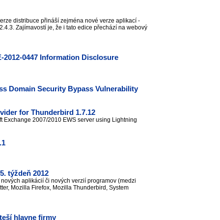
verze distribuce přináší zejména nové verze aplikací -
.4.3. Zajímavostí je, že i tato edice přechází na webový
-2012-0447 Information Disclosure
s Domain Security Bypass Vulnerability
ider for Thunderbird 1.7.12
oft Exchange 2007/2010 EWS server using Lightning
.1
5. týždeň 2012
nových aplikácií či nových verzií programov (medzi
ter, Mozilla Firefox, Mozilla Thunderbird, System
eší hlavne firmy