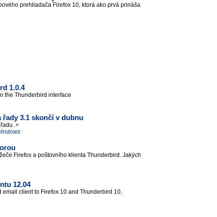
bového prehliadača Firefox 10, ktorá ako prvá prináša
rd 1.0.4
 in the Thunderbird interface
 řady 3.1 skončí v dubnu
í řadu. <
 Windows
porou
eče Firefox a poštovního klienta Thunderbird. Jakých
ntu 12.04
 email client to Firefox 10 and Thunderbird 10,