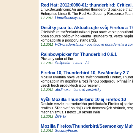
Red Hat: 2012:0080-01: thunderbird: Critical
LinuxSecurity.com: An updated thunderbird package that fi
Enterprise Linux 6. The Red Hat Security Response Team h
LinuxSecurity.com
1.2.2012
Desítky jsou tu: Aktualizujte svůj Firefox a 
Oficiálně ke stažení/aktualizaci jsou nové verze populá
open source poštovního klienta Thunderbird. Verze nepřiná
kompatibilitu a podporu standardů.
PCPoradenství.cz - počítačové poradenství a zpr
1.2.2012
Rainbowpicker for Thunderbird 0.6.1
Pick any color of the...
Softpedia - Linux - All
1.2.2012
Firefox 10, Thunderbird 10, SeaMonkey 2.7
Mozilla uvolnila nové verze svýchproduktů Firefox, Thund
kompatibilními doplňky a rozšířenou podporou. Přináší ná
všech třech produktech jsou řešeny t
abclinuxu - čerstvé zprávičky
1.2.2012
Vyšli Mozilla Thunderbird 10 aj Firefox 10
Desiate verzie internetového prehliadača Firefox aj sprá
realitou. Sťahovať sa dajú z ich domovských stránok, re
mechanizmus. Firefox 10 okrem inéh
Živé.sk
1.2.2012
Mozilla Firefox/Thunderbird/Seamonkey Mult
SecurityFocus
1.2.2012