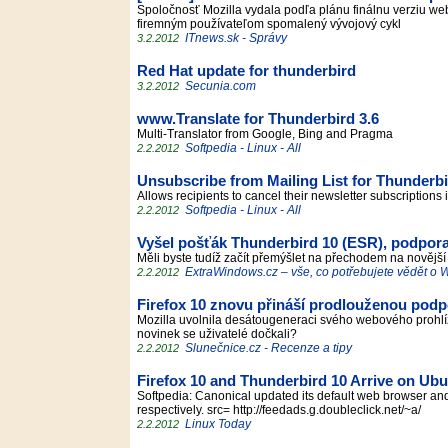
Spoločnosť Mozilla vydala podľa plánu finálnu verziu we
firemným používateľom spomalený vývojový cykl
ITnews.sk - Správy
3.2.2012
Red Hat update for thunderbird
Secunia.com
3.2.2012
www.Translate for Thunderbird 3.6
Multi-Translator from Google, Bing and Pragma
Softpedia - Linux - All
2.2.2012
Unsubscribe from Mailing List for Thunderbi
Allows recipients to cancel their newsletter subscriptions
Softpedia - Linux - All
2.2.2012
Vyšel pošťák Thunderbird 10 (ESR), podpora
Měli byste tudíž začít přemýšlet na přechodem na novějš
ExtraWindows.cz – vše, co potřebujete vědět o
2.2.2012
Firefox 10 znovu přináší prodlouženou pod
Mozilla uvolnila desátougeneraci svého webového prohlíž
novinek se uživatelé dočkali?
Slunečnice.cz - Recenze a tipy
2.2.2012
Firefox 10 and Thunderbird 10 Arrive on Ubu
Softpedia: Canonical updated its default web browser and
respectively. src= http://feedads.g.doubleclick.net/~a/
Linux Today
2.2.2012