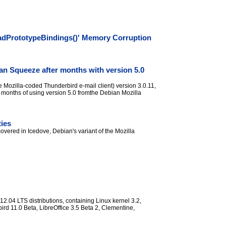
adPrototypeBindings()' Memory Corruption
ian Squeeze after months with version 5.0
e Mozilla-coded Thunderbird e-mail client) version 3.0.11,
months of using version 5.0 fromthe Debian Mozilla
ties
overed in Icedove, Debian's variant of the Mozilla
.04 LTS distributions, containing Linux kernel 3.2,
rd 11.0 Beta, LibreOffice 3.5 Beta 2, Clementine,