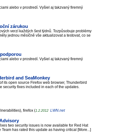
ami alebo v prostredí. Vyšiel aj takzvaný firemný
roční zárukou
nových verzí každých šest týdnů. Tozpůsobuje problémy
yměly jednou měsíčně vše aktualizovat a testovat, co se
u podporou
ami alebo v prostredí. Vyšiel aj takzvaný firemný
underbird and SeaMonkey
of its open source Firefox web browser, Thunderbird
 security fixes included in each of the updates.
rabilities), firefox (
LWN.net
1.2.2012
 Advisory
ixes two security issues is now available for Red Hat
Team has rated this update as having critical [More...]