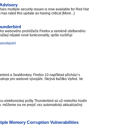
 Advisory
xes multiple security issues is now available for Red Hat
as rated this update as having critical [More...]
Thunderbird
rního webového prohlížeče Firefox a neméně oblíbeného
šejí nějaké nové funkcionality, spíše rozšiřují
avodajství
erbird a SeaMonkey. Firefox 10 například přichází s
stroje pro webové vývojáře. Skrývá tlačítko Vpřed. Ve
vcu elektronickej pošty Thunderbird sú už niekoľko hodín
sp. môžeme na ne prejsť cez automatický aktualizačný
iple Memory Corruption Vulnerabilities