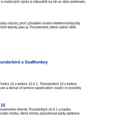
ní e-mailových zpráv a odpovědí na ně ve stylu webmailu
daly názory, proč uživatelé osobní elektronicképošty
i klienty jako je Thunderbird, které nabízí větší
 Thunderbird a SeaMonkey
 Firefox 10.x before 10.0.1, Thunderbird 10.x before
e a denial of service (application crash) or possibly
 10
emailového klienta Thunderbird 10.0.1 a balíku
nostní chybu, která mohla způsobovat pády aplikace.