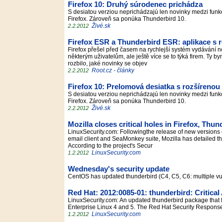
Firefox 10: Druhý súrodenec prichádza
S desiatou verziou neprichádzajú len novinky medzi funkci
Firefox. Zároveň sa ponúka Thunderbird 10.
Živé.sk
2.2.2012
Firefox ESR a Thunderbird ESR: aplikace s 
Firefox přešel před časem na rychlejší systém vydávání 
některým uživatelům, ale ještě více se to týká firem. Ty b
rozbilo, jaké novinky se objev
Root.cz - články
2.2.2012
Firefox 10: Prelomová desiatka s rozšíreno
S desiatou verziou neprichádzajú len novinky medzi funkci
Firefox. Zároveň sa ponúka Thunderbird 10.
Živé.sk
2.2.2012
Mozilla closes critical holes in Firefox, Th
LinuxSecurity.com: Followingthe release of new versions 
email client and SeaMonkey suite, Mozilla has detailed the
According to the project's Secur
LinuxSecurity.com
1.2.2012
Wednesday's security update
CentOS has updated thunderbird (C4, C5, C6: multiple vulne
Red Hat: 2012:0085-01: thunderbird: Critical
LinuxSecurity.com: An updated thunderbird package that f
Enterprise Linux 4 and 5. The Red Hat Security Response 
LinuxSecurity.com
1.2.2012