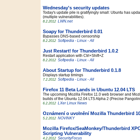
Wednesday's security updates
Today's update pile is gratifyingly small: Ubuntu has upda
(multiple vulnerabilities).
LWN.net
8.2.2012
Soapy for Thunderbird 0.01
Bypasses DNS-based censorship
Softpedia - Linux - All
8.2.2012
Just Restart! for Thunderbird 1.0.2
Restart application with Ctrl+Shift+Z
Softpedia - Linux - All
8.2.2012
About Startup for Thunderbird 0.1.8
Displays startup timings
Softpedia - Linux - All
7.2.2012
Firefox 11 Beta Lands in Ubuntu 12.04 LTS
The upcoming Mozilla Firefox 11.0 web browser and Mozilla
builds of the Ubuntu 12.04 LTS Alpha 2 (Precise Pangoli
LXer Linux News
6.2.2012
Oznámení o uvolnění Mozilla Thunderbird 10
NOVINKY
5.2.2012
Mozilla Firefox/SeaMonkey/Thunderbird XP
Scripting Vulnerability
SecurityFocus
4.2.2012