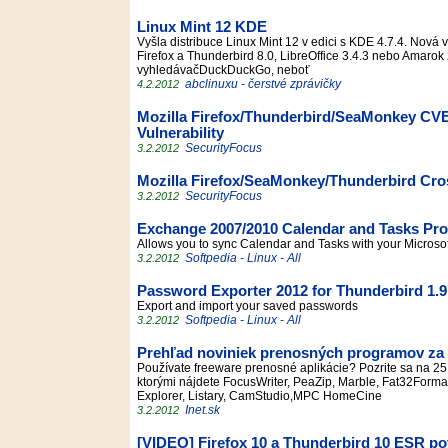
Linux Mint 12 KDE
Vyšla distribuce Linux Mint 12 v edici s KDE 4.7.4. Nová 
Firefox a Thunderbird 8.0, LibreOffice 3.4.3 nebo Amarok 2
vyhledávačDuckDuckGo, neboť
abclinuxu - čerstvé zprávičky
4.2.2012
Mozilla Firefox/Thunderbird/SeaMonkey CVE
Vulnerability
SecurityFocus
3.2.2012
Mozilla Firefox/SeaMonkey/Thunderbird Cros
SecurityFocus
3.2.2012
Exchange 2007/2010 Calendar and Tasks Prov
Allows you to sync Calendar and Tasks with your Micros
Softpedia - Linux - All
3.2.2012
Password Exporter 2012 for Thunderbird 1.9
Export and import your saved passwords
Softpedia - Linux - All
3.2.2012
Prehľad noviniek prenosných programov za 
Používate freeware prenosné aplikácie? Pozrite sa na 25 
ktorými nájdete FocusWriter, PeaZip, Marble, Fat32Format
Explorer, Listary, CamStudio,MPC HomeCine
Inet.sk
3.2.2012
[VIDEO] Firefox 10 a Thunderbird 10 ESR pot