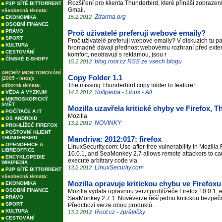
Rozšíření pro klienta Thunderbird, které přináší zobraze
P2P SÍTĚ BITTORRENT
Gmail.
všeobecná témata:
Zdarma.org
15.2.2012
EKONOMIKA
OSOBNÍ FINANCE
PRÁVO
Proč uživatelé preferují webové emaily?
SPORT
Proč uživatelé preferují webové emaily? V diskuzích tu pa
KULTURA
hromadně dávají přednost webovému rozhraní před externím
CESTOVÁNÍ
komfort, neotravují s reklamou, jsou r
ČÍNSKÉ E-SHOPY
blog.root.cz RSS ze vsech blogu
15.2.2012
ARCHÍV MONITOROVÁNÍ
Copy Folder 1.1
(2005 - letos):
The missing Thunderbird copy folder to feature!
odborná témata:
Softpedia - Linux - All
VĚDA A VÝZKUM
14.2.2012
MIKROSKOPICKÝ
SVĚT
Mozilla uzavřela kritické chyby ve Firefox,
POČÍTAČE A IT
Mozilla
OS ANDROID
NOVINKY
13.2.2012
PROHLÍŽEČ FIREFOX
POŠTOVNÍ KLIENT
THUNDERBIRD
Mandriva: 2012:017: firefox
OPENOFFICE A
LinuxSecurity.com: Use-after-free vulnerability in Mozilla
LIBREOFFICE
10.0.1, and SeaMonkey 2.7 allows remote attackers to caus
ENCYKLOPEDIE
execute arbitrary code via
WIKIPEDIA
LinuxSecurity.com
13.2.2012
P2P SÍTĚ BITTORRENT
všeobecná témata:
Mozilla opravuje kritickou chybu ve Firefoxu
EKONOMIKA
OSOBNÍ FINANCE
Mozilla vydala opravnou verzi prohlížeče Firefox 10.0.1, 
PRÁVO
SeaMonkey 2.7.1. Novéverze řeší jednu kritickou bezpeč
SPORT
Předchozí verze obou produktů...
KULTURA
Root.cz - zprávičky
13.2.2012
CESTOVÁNÍ