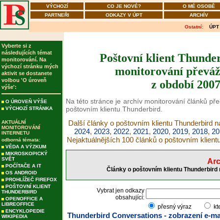
VÝCHOZÍ
CO JE NOVÉ?
O MÉ OSOBĚ
PARTNEŘI
ODKAZY V ÚPT
ARCHÍV
Ostatní:
ÚPT
Vyberte si z
následujících témat
Poštovní klient Thunder
monitorování. Na
výchozí stránku mých
monitorování převáž
aktivit se dostanete
volbou 'O úroveň
z období 2007
výše':
Na této stránce je archív monitorování článků př
O ÚROVEŇ VÝŠE
poštovním klientu Thunderbird.
VÝCHOZÍ STRÁNKA
Další články o poštovním klientu Thunderbird n
AKTUÁLNÍ
MONITOROVÁNÍ
2024
,
2023
,
2022
,
2021
,
2020
,
2019
,
2018
,
20
INTERNETU
Nejaktuálnějších 100 článků o poštovním klient
odborná témata:
VĚDA A VÝZKUM
MIKROSKOPICKÝ
SVĚT
Arc
POČÍTAČE A IT
Články o poštovním klientu Thunderbird 
OS ANDROID
PROHLÍŽEČ FIREFOX
POŠTOVNÍ KLIENT
Vybrat jen odkazy
THUNDERBIRD
obsahující:
OPENOFFICE A
LIBREOFFICE
přesný výraz
kt
ENCYKLOPEDIE
Thunderbird Conversations - zobrazení e-mai
WIKIPEDIA