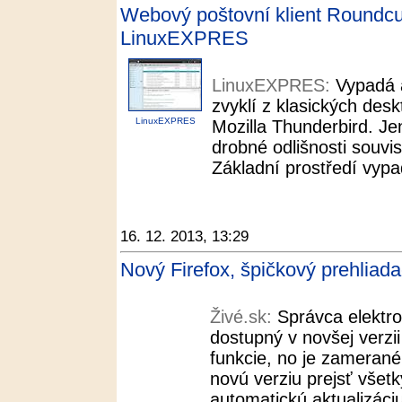
Webový poštovní klient Roundcub
LinuxEXPRES
LinuxEXPRES:
Vypadá a
zvyklí z klasických des
LinuxEXPRES
Mozilla Thunderbird. Jen
drobné odlišnosti souvis
Základní prostředí vypad
16. 12. 2013, 13:29
Nový Firefox, špičkový prehliada
Živé.sk:
Správca elektro
dostupný v novšej verzi
funkcie, no je zameran
novú verziu prejsť všet
automatickú aktualizáci