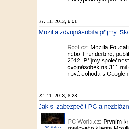
27. 11. 2013, 6:01
Mozilla zdvojnásobila příjmy. S
Root.cz:
Mozilla Foudati
nebo Thunderbird, publi
2012. Příjmy společnost
dvojnásobek na 311 mil
nová dohoda s Googlem 
22. 11. 2013, 8:28
Jak si zabezpečit PC a nezbláznit
PC World.cz:
Prvním kr
mailového klienta Mozill
PC World.cz