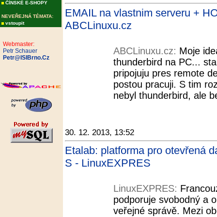
ČÍNSKÉ E-SHOPY
EMAIL na vlastnim serveru + H
NEVEŘEJNÁ TÉMATA:
ABCLinuxu.cz
vstoupit
Webmaster:
ABCLinuxu.cz:
Moje ide
Petr Schauer
Petr@ISIBrno.Cz
thunderbird na PC... st
pripojuju pres remote d
postou pracuji. S tim r
nebyl thunderbird, ale b
30. 12. 2013, 13:52
Etalab: platforma pro otevřená d
S - LinuxEXPRES
LinuxEXPRES:
Francou
podporuje svobodný a o
veřejné správě. Mezi o