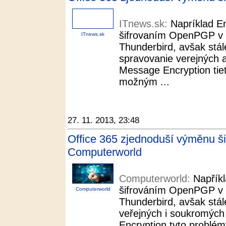
ITnews.sk:
Napríklad En
šifrovaním OpenPGP v p
ITnews.sk
Thunderbird, avšak stál
spravovanie verejných 
Message Encryption tie
možným ...
27. 11. 2013, 23:48
Office 365 zjednoduší výměnu ši
Computerworld
Computerworld:
Napříkl
šifrováním OpenPGP v p
Computerworld
Thunderbird, avšak stál
veřejných i soukromých
Encryption tyto problé