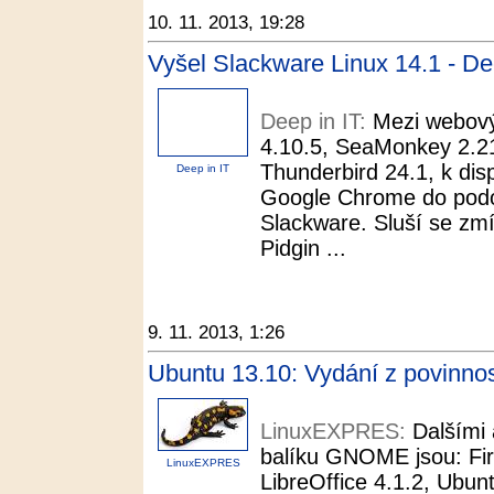
10. 11. 2013, 19:28
Vyšel Slackware Linux 14.1 - De
Deep in IT:
Mezi webový
4.10.5, SeaMonkey 2.21
Thunderbird 24.1, k disp
Deep in IT
Google Chrome do podob
Slackware. Sluší se zmí
Pidgin ...
9. 11. 2013, 1:26
Ubuntu 13.10: Vydání z povinn
LinuxEXPRES:
Dalšími 
balíku GNOME jsou: Fir
LinuxEXPRES
LibreOffice 4.1.2, Ubu