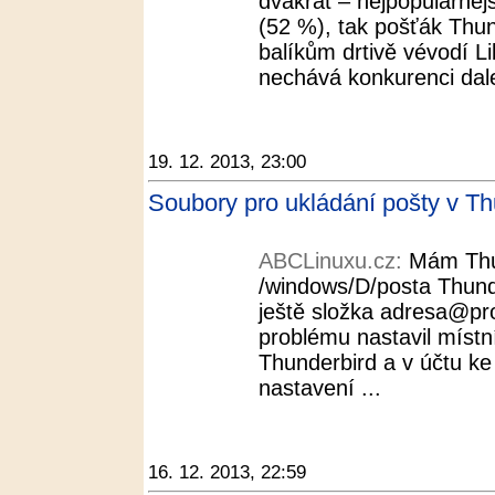
dvakrát – nejpopulárnějš
(52 %), tak pošťák Thu
balíkům drtivě vévodí L
nechává konkurenci dal
19. 12. 2013, 23:00
Soubory pro ukládání pošty v T
ABCLinuxu.cz:
Mám Thu
/windows/D/posta Thunde
ještě složka adresa@pro
problému nastavil místn
Thunderbird a v účtu ke
nastavení ...
16. 12. 2013, 22:59