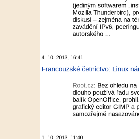
(jediným softwarem „in
Mozilla Thunderbird), p
diskusi – zejména na t
zavádění IPv6, peeringu
autorského ...
4. 10. 2013, 16:41
Francouzské četnictvo: Linux ná
Root.cz:
Bez ohledu na 
dlouho používá řadu sv
balík OpenOffice, prohl
grafický editor GIMP a 
samozřejmě nasazováno 
1. 10. 2013, 11:40