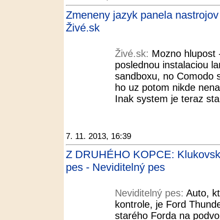
Zmeneny jazyk panela nastrojov
Živé.sk
Živé.sk:
Mozno hlupost 
poslednou instalaciou l
sandboxu, no Comodo 
ho uz potom nikde nenas
Inak system je teraz stab
7. 11. 2013, 16:39
Z DRUHÉHO KOPCE: Klukovské v
pes - Neviditelný pes
Neviditelný pes:
Auto, k
kontrole, je Ford Thunde
starého Forda na podvo