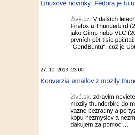
Linuxové novinky: Fedora je tu už
Živě.cz:
V dalších letec
Firefox a Thunderbird (
jako Gimp nebo VLC (20
prvních pět tisíc počíta
"GendBuntu", což je Ubu
27. 10. 2013, 23:00
Konverzia emailov z mozily thun
Živé.sk:
zdravim neviete
mozily thunderbird do 
vazne bezradny a po tyz
kopu nezmyslov a nezmy
dakujem za pomoc ...