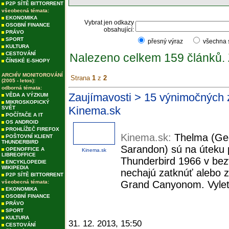
P2P SÍTĚ BITTORRENT
všeobecná témata:
EKONOMIKA
Vybrat jen odkazy
OSOBNÍ FINANCE
obsahující:
PRÁVO
SPORT
přesný výraz
všechna
KULTURA
CESTOVÁNÍ
Nalezeno celkem 159 článků.
ČÍNSKÉ E-SHOPY
ARCHÍV MONITOROVÁNÍ
Strana
1
z
2
(2005 - letos):
odborná témata:
Zaujímavosti > 15 výnimočných 
VĚDA A VÝZKUM
MIKROSKOPICKÝ
Kinema.sk
SVĚT
POČÍTAČE A IT
OS ANDROID
PROHLÍŽEČ FIREFOX
Kinema.sk:
Thelma (Ge
POŠTOVNÍ KLIENT
THUNDERBIRD
Sarandon) sú na úteku 
OPENOFFICE A
Kinema.sk
LIBREOFFICE
Thunderbird 1966 v bezv
ENCYKLOPEDIE
WIKIPEDIA
nechajú zatknúť alebo z
P2P SÍTĚ BITTORRENT
všeobecná témata:
Grand Canyonom. Vyleti
EKONOMIKA
OSOBNÍ FINANCE
PRÁVO
SPORT
KULTURA
31. 12. 2013, 15:50
CESTOVÁNÍ