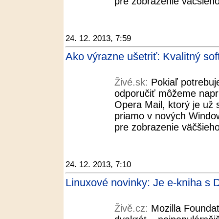
pre zobrazenie väčšieh
24. 12. 2013, 7:59
Ako výrazne ušetriť: Kvalitný so
Živé.sk:
Pokiaľ potrebuj
odporučiť môžeme naprí
Opera Mail, ktorý je už
priamo v nových Windows
pre zobrazenie väčšieh
24. 12. 2013, 7:10
Linuxové novinky: Je e-kniha s 
Živě.cz:
Mozilla Founda