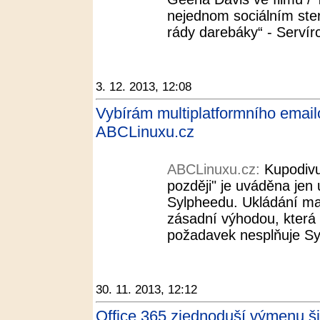
nejednom sociálním ste
rády darebáky“ - Servírc
3. 12. 2013, 12:08
Vybírám multiplatformního email
ABCLinuxu.cz
ABCLinuxu.cz:
Kupodivu
později" je uváděna jen
Sylpheedu. Ukládání ma
zásadní výhodou, která 
požadavek nesplňuje Syl
30. 11. 2013, 12:12
Office 365 zjednoduší výmenu ši