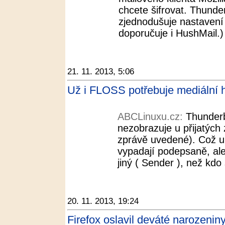
chcete šifrovat. Thunde
zjednodušuje nastaven
doporučuje i HushMail.) 
21. 11. 2013, 5:06
Už i FLOSS potřebuje mediální
ABCLinuxu.cz:
Thunderb
nezobrazuje u přijatých 
zprávě uvedené). Což um
vypadají podepsaně, ale
jiný ( Sender ), než kdo
20. 11. 2013, 19:24
Firefox oslavil deváté narozenin