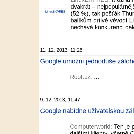
dvakrát – nejpopulárnějš
LinuxEXPRES
(52 %), tak pošťák Thu
balíkům drtivě vévodí L
nechává konkurenci dal
11. 12. 2013, 11:26
Google umožní jednoduše záloho
Root.cz:
...
9. 12. 2013, 11:47
Google nabídne uživatelskou zá
Computerworld:
Ten je
dalšími klienty, včetně 