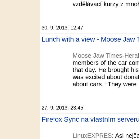
vzdělávací kurzy z mnoh
30. 9. 2013, 12:47
Lunch with a view - Moose Jaw 
Moose Jaw Times-Hera
members of the car comm
that day. He brought hi
was excited about donati
about cars. “They were lo
27. 9. 2013, 23:45
Firefox Sync na vlastním serve
LinuxEXPRES:
Asi nejč