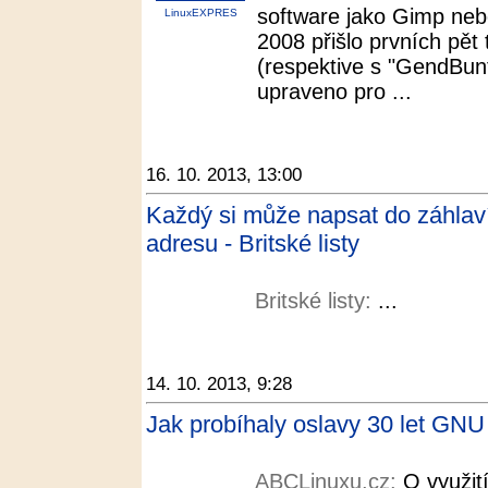
software jako Gimp neb
LinuxEXPRES
2008 přišlo prvních pět 
(respektive s "GendBunt
upraveno pro ...
16. 10. 2013, 13:00
Každý si může napsat do záhlaví
adresu - Britské listy
Britské listy:
...
14. 10. 2013, 9:28
Jak probíhaly oslavy 30 let GN
ABCLinuxu.cz:
O využití