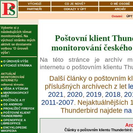
VÝCHOZÍ
CO JE NOVÉ?
O MÉ OSOBĚ
PARTNEŘI
ODKAZY V ÚPT
ARCHÍV
Ostatní:
ÚPT
Vyberte si z
následujících témat
Poštovní klient Thun
monitorování. Na
výchozí stránku mých
aktivit se dostanete
monitorování českého 
volbou 'O úroveň
výše':
Na této stránce je archív m
O ÚROVEŇ VÝŠE
internetu o poštovním klientu Th
VÝCHOZÍ STRÁNKA
AKTUÁLNÍ
Další články o poštovním kl
MONITOROVÁNÍ
INTERNETU
příslušných archívech z let
l
odborná témata:
VĚDA A VÝZKUM
2021
,
2020
,
2019
,
2018
,
20
MIKROSKOPICKÝ
SVĚT
POČÍTAČE A IT
2011-2007
. Nejaktuálnějších 
OS ANDROID
Thunderbird najdete
na
PROHLÍŽEČ FIREFOX
POŠTOVNÍ KLIENT
THUNDERBIRD
OPENOFFICE A
LIBREOFFICE
Arc
ENCYKLOPEDIE
Články o poštovním klientu Thunderbird 
WIKIPEDIA