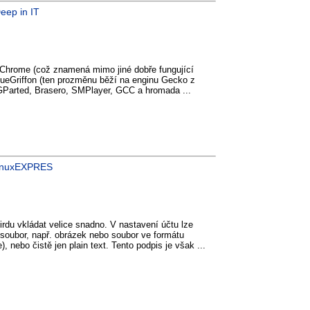
Deep in IT
hrome (což znamená mimo jiné dobře fungující
BlueGriffon (ten prozměnu běží na enginu Gecko z
, GParted, Brasero, SMPlayer, GCC a hromada ...
 LinuxEXPRES
rdu vkládat velice snadno. V nastavení účtu lze
ý soubor, např. obrázek nebo soubor ve formátu
), nebo čistě jen plain text. Tento podpis je však ...