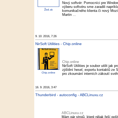
Nový softvér: Pomocníci pre Windo
výberu softvéru sme zaradili napríkl
Živé.sk
komunikačného klienta či nový Mozil
Martin ...
9. 10. 2016, 7:26
NirSoft Utilities - Chip.online
Chip.online
NirSoft Utilities je soubor utilit jak
zjištění hesel, exportu kontaktů ze S
Chip.online
pro zkoumání interních zákoutí svého
16. 9. 2016, 3:47
Thunderbird - autoconfig - ABCLinuxu.cz
ABCLinuxu.cz
Mám pár strojů, které nějak řeší poš