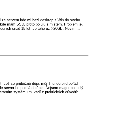
rd ze serveru kde mi bezi desktop s Win do sveho
a kde mam SSD, proto bojuju s mistem. Problem je,
ednich snad 15 let. Je toho uz >20GB. Nevim ...
t, což se průběžně děje: můj Thunderbird pořád
ale server ho posílá do špic. Nejsem magor posedlý
rietárním systému mi vadí z praktických důvodů:.