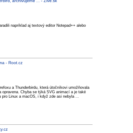
bird, archivujeme ... - Živé.sk
adili napríklad aj textový editor Notepad++ alebo
na - Root.cz
refoxu a Thunderbirdu, která útočníkovi umožňovala
la opravena. Chyba se týká SVG animací a je také
u pro Linux a macOS, i když zde asi nebyla ...
y.cz