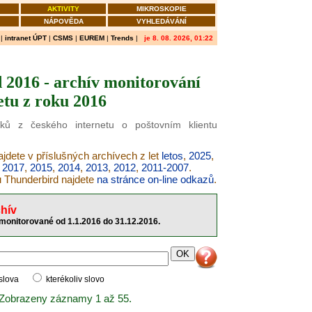
AKTIVITY
MIKROSKOPIE
NÁPOVĚDA
VYHLEDÁVÁNÍ
|
intranet ÚPT
|
CSMS
|
EUREM
|
Trends
|
je 8. 08. 2026, 01:22
 2016 - archív monitorování
etu z roku 2016
nků z českého internetu o poštovním klientu
ajdete v příslušných archívech z let
letos
,
2025
,
,
2017
,
2015
,
2014
,
2013
,
2012
,
2011-2007
.
u Thunderbird najdete
na stránce on-line odkazů
.
hív
monitorované od 1.1.2016 do 31.12.2016.
 slova
kterékoliv slovo
 Zobrazeny záznamy 1 až 55.