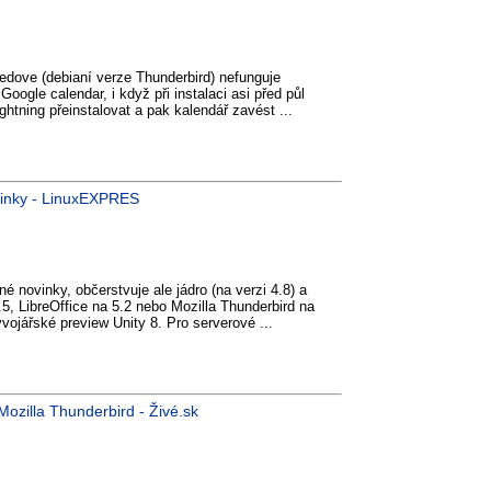
Icedove (debianí verze Thunderbird) nefunguje
oogle calendar, i když při instalaci asi před půl
ghtning přeinstalovat a pak kalendář zavést ...
ovinky - LinuxEXPRES
é novinky, občerstvuje ale jádro (na verzi 4.8) a
.5, LibreOffice na 5.2 nebo Mozilla Thunderbird na
ojářské preview Unity 8. Pro serverové ...
ozilla Thunderbird - Živé.sk