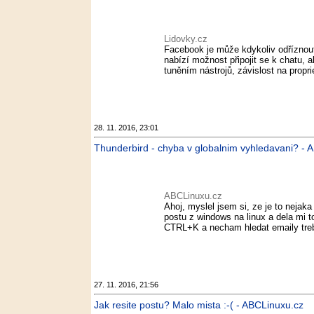
Lidovky.cz
Facebook je může kdykoliv odříznout
nabízí možnost připojit se k chatu, 
tuněním nástrojů, závislost na propr
28. 11. 2016, 23:01
Thunderbird - chyba v globalnim vyhledavani? - 
ABCLinuxu.cz
Ahoj, myslel jsem si, ze je to neja
postu z windows na linux a dela mi 
CTRL+K a necham hledat emaily treba
27. 11. 2016, 21:56
Jak resite postu? Malo mista :-( - ABCLinuxu.cz