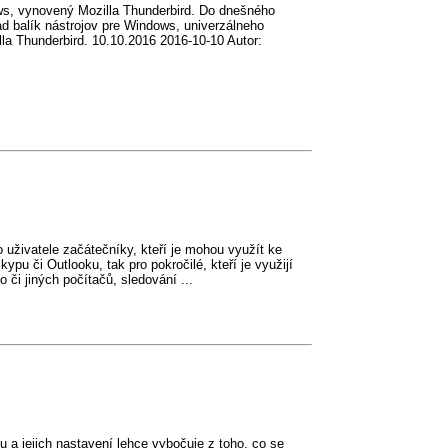
ws, vynovený Mozilla Thunderbird. Do dnešného
ad balík nástrojov pre Windows, univerzálneho
la Thunderbird. 10.10.2016 2016-10-10 Autor:
 pro uživatele začátečníky, kteří je mohou využít ke
kypu či Outlooku, tak pro pokročilé, kteří je využijí
 či jiných počítačů, sledování ...
tu a jejich nastavení lehce vybočuje z toho, co se