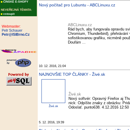
ČÍNSKÉ E-SHOPY
Nový počítač pro Lubuntu - ABCLinuxu.cz
NEVEŘEJNÁ TÉMATA:
vstoupit
ABCLinuxu.cz
Webmaster:
Rád bych, aby fungovala opravdu sviž
Petr Schauer
Chromium, Thunderbird), přehrávání
Petr@ISIBrno.Cz
sofistikovanou grafiku, nicméně pou
Doufám ...
10. 12. 2016, 21:04
NAJNOVŠIE TOP ČLÁNKY - Živé.sk
Živé.sk
Nový softvér: Opravný Firefox aj Th
nick: Odpíšte znaky z obrázku: Prid
Živé.sk
Odoslať. punto638. 4.12.2016 12:50 | 
5. 12. 2016, 19:39