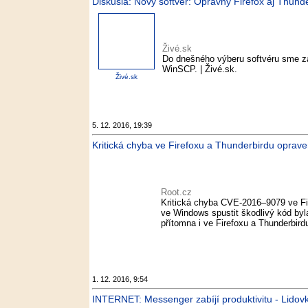
Diskusia: Nový softvér: Opravný Firefox aj Thunder
Živé.sk
Do dnešného výberu softvéru sme zar
WinSCP. | Živé.sk.
Živé.sk
5. 12. 2016, 19:39
Kritická chyba ve Firefoxu a Thunderbirdu oprave
Root.cz
Kritická chyba CVE-2016–9079 ve Fi
ve Windows spustit škodlivý kód by
přítomna i ve Firefoxu a Thunderbird
1. 12. 2016, 9:54
INTERNET: Messenger zabíjí produktivitu - Lidovk