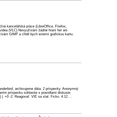
ná kancelářská práce (LibreOffice, Firefox,
 videa (VLC) Nevyužívám žádné hraní her ani
žívám GIMP a chtěl bych externí grafickou kartu.
underbird, archivujeme dáta. 2 príspevky. Anonymný
aním príspevku súhlasite s pravidlami diskusie.
|. +0 -2. Reagovať. VIE sa stat. Ficko. 4.12 ...