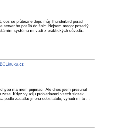
, což se průběžně děje: můj Thunderbird pořád
ale server ho posílá do špic. Nejsem magor posedlý
ietárním systému mi vadí z praktických důvodů:.
ABCLinuxu.cz
ka chyba ma mem prijimaci. Ale dnes jsem presunul
to zase. Kdyz vyuziju prohledavani vsech slozek
 podle zacatku jmena odesilatele, vyhodi mi to ...