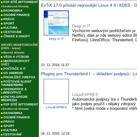
P2P SÍTĚ BITTORRENT
ExTiX 17.0 přináší nejnovější Linux 4.9 i KDE5 - 
všeobecná témata:
EKONOMIKA
OSOBNÍ FINANCE
PRÁVO
SPORT
Deep in IT
KULTURA
Výchozím webovým prohlížečem je C
CESTOVÁNÍ
Netflix), dále je zde webový editor 
ČÍNSKÉ E-SHOPY
Deep in IT
Firefoxu), LibreOffice, Thunderbird
ARCHÍV MONITOROVÁNÍ
(2005 - letos):
odborná témata:
VĚDA A VÝZKUM
MIKROSKOPICKÝ
SVĚT
23. 12. 2016, 11:37
POČÍTAČE A IT
OS ANDROID
Pluginy pro Thunderbird I. – vkládání podpisů -
PROHLÍŽEČ FIREFOX
POŠTOVNÍ KLIENT
THUNDERBIRD
OPENOFFICE A
LIBREOFFICE
LinuxEXPRES
ENCYKLOPEDIE
Automatické podpisy lze v Thunderbi
WIKIPEDIA
jako podpis použít i nějaký zdrojov
P2P SÍTĚ BITTORRENT
LinuxEXPRES
*.html (velká móda v korporátní sféře
všeobecná témata:
EKONOMIKA
OSOBNÍ FINANCE
PRÁVO
SPORT
KULTURA
16. 12. 2016, 12:18
CESTOVÁNÍ