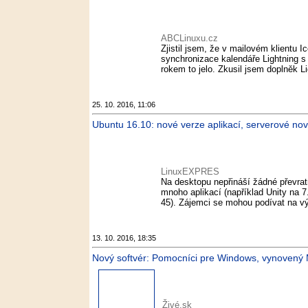
ABCLinuxu.cz
Zjistil jsem, že v mailovém klientu 
synchronizace kalendáře Lightning s G
rokem to jelo. Zkusil jsem doplněk Li
25. 10. 2016, 11:06
Ubuntu 16.10: nové verze aplikací, serverové n
LinuxEXPRES
Na desktopu nepřináší žádné převratn
mnoho aplikací (například Unity na 7
45). Zájemci se mohou podívat na výv
13. 10. 2016, 18:35
Nový softvér: Pomocníci pre Windows, vynovený M
Živé.sk