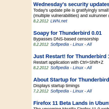
Wednesday's security update
Today's update pile is gratifyingly sma
(multiple vulnerabilities) and xulrunner 
LWN.net
8.2.2012
Soapy for Thunderbird 0.01
Bypasses DNS-based censorship
Softpedia - Linux - All
8.2.2012
Just Restart! for Thunderbird 
Restart application with Ctrl+Shift+Z
Softpedia - Linux - All
8.2.2012
About Startup for Thunderbird
Displays startup timings
Softpedia - Linux - All
7.2.2012
Firefox 11 Beta Lands in Ubun
The upcoming Mozilla Firefox 11.0 web