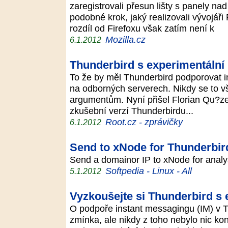
zaregistrovali přesun lišty s panely nad
podobné krok, jaký realizovali vývojáři
rozdíl od Firefoxu však zatím není k
Mozilla.cz
6.1.2012
Thunderbird s experimentální
To že by měl Thunderbird podporovat i
na odborných serverech. Nikdy se to v
argumentům. Nyní přišel Florian Qu?ze
zkušební verzí Thunderbirdu...
Root.cz - zprávičky
6.1.2012
Send to xNode for Thunderbir
Send a domainor IP to xNode for anal
Softpedia - Linux - All
5.1.2012
Vyzkoušejte si Thunderbird s
O podpoře instant messagingu (IM) v 
zmínka, ale nikdy z toho nebylo nic ko