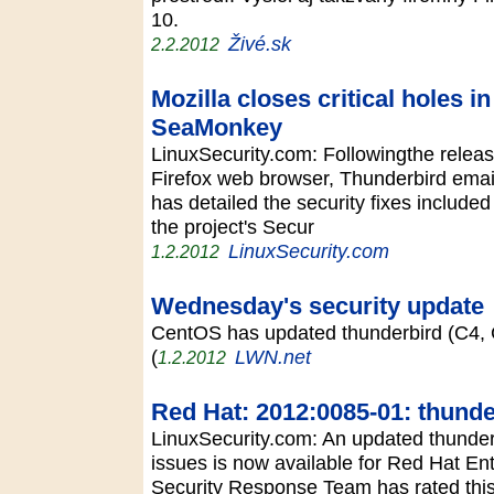
10.
Živé.sk
2.2.2012
Mozilla closes critical holes i
SeaMonkey
LinuxSecurity.com: Followingthe releas
Firefox web browser, Thunderbird emai
has detailed the security fixes include
the project's Secur
LinuxSecurity.com
1.2.2012
Wednesday's security update
CentOS has updated thunderbird (C4, C5,
(
LWN.net
1.2.2012
Red Hat: 2012:0085-01: thunder
LinuxSecurity.com: An updated thunderb
issues is now available for Red Hat En
Security Response Team has rated this 