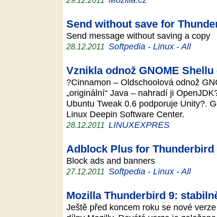
29.12.2011
Send without save for Thunder
Send message without saving a copy
Softpedia - Linux - All
28.12.2011
Vznikla odnož GNOME Shellu
?Cinnamon – Oldschoolová odnož GNO
„originální“ Java – nahradí ji OpenJDK?
Ubuntu Tweak 0.6 podporuje Unity?. Go
Linux Deepin Software Center.
LINUXEXPRES
28.12.2011
Adblock Plus for Thunderbird 
Block ads and banners
Softpedia - Linux - All
27.12.2011
Mozilla Thunderbird 9: stabilně
Ještě před koncem roku se nové verze