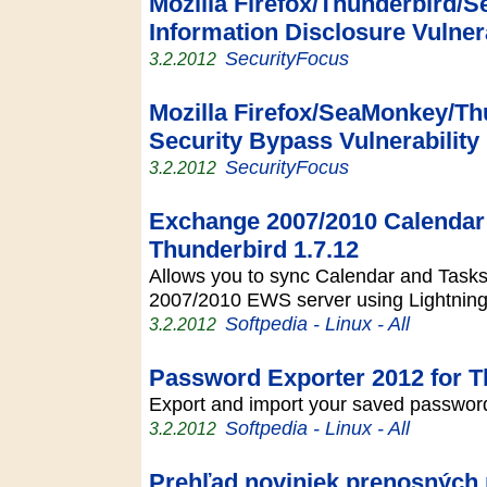
Mozilla Firefox/Thunderbird
Information Disclosure Vulnera
SecurityFocus
3.2.2012
Mozilla Firefox/SeaMonkey/T
Security Bypass Vulnerability
SecurityFocus
3.2.2012
Exchange 2007/2010 Calendar 
Thunderbird 1.7.12
Allows you to sync Calendar and Tasks
2007/2010 EWS server using Lightnin
Softpedia - Linux - All
3.2.2012
Password Exporter 2012 for T
Export and import your saved passwo
Softpedia - Linux - All
3.2.2012
Prehľad noviniek prenosných 