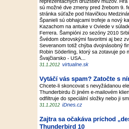
reprezentačných družstiev mužov. Hrá 
sú možné dve zmeny pred žrebom 9. feb
stránka súťaže pod hlavičkou Medzináro
Španieli sú obhajcami trofeje a nový k
Kazachom na antuke v Oviede v súlad
Ferrera. Šampióni zo sezóny 2010 Srbi
Švédom obrovskými favoritmi aj bez z
Severanom totiž chýba dvojnásobný fin
Robin Söderling, ktorý sa zotavuje p
Švajčiarsko - USA...
virtualne.sk
31.1.2012
Vytáčí vás spam? Zatočte s n
Chcete-li skoncovat s nevyžádanou ele
Thunderbirdu či jiném e-mailovém klient
odfiltruje do speciální složky nebo ji
iDnes.cz
31.1.2012
Zajtra sa očakáva príchod „des
Thunderbird 10