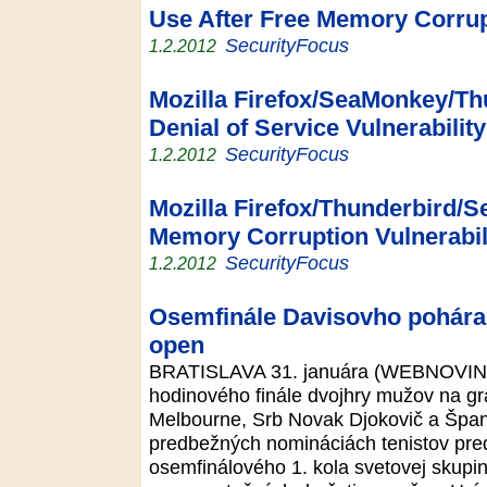
Use After Free Memory Corrupt
SecurityFocus
1.2.2012
Mozilla Firefox/SeaMonkey/Th
Denial of Service Vulnerability
SecurityFocus
1.2.2012
Mozilla Firefox/Thunderbird/
Memory Corruption Vulnerabil
SecurityFocus
1.2.2012
Osemfinále Davisovho pohára 
open
BRATISLAVA 31. januára (WEBNOVINY) 
hodinového finále dvojhry mužov na g
Melbourne, Srb Novak Djokovič a Špani
predbežných nomináciách tenistov pre
osemfinálového 1. kola svetovej skup