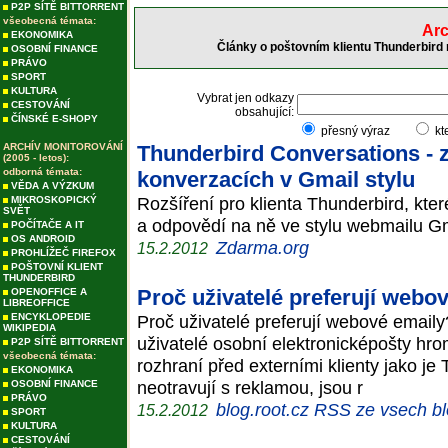
P2P SÍTĚ BITTORRENT
všeobecná témata:
Arc
EKONOMIKA
Články o poštovním klientu Thunderbird 
OSOBNÍ FINANCE
PRÁVO
SPORT
KULTURA
Vybrat jen odkazy
CESTOVÁNÍ
obsahující:
ČÍNSKÉ E-SHOPY
přesný výraz
kt
ARCHÍV MONITOROVÁNÍ
Thunderbird Conversations - z
(2005 - letos):
odborná témata:
konverzacích v Gmail stylu
VĚDA A VÝZKUM
Rozšíření pro klienta Thunderbird, kte
MIKROSKOPICKÝ
SVĚT
a odpovědí na ně ve stylu webmailu G
POČÍTAČE A IT
OS ANDROID
Zdarma.org
15.2.2012
PROHLÍŽEČ FIREFOX
POŠTOVNÍ KLIENT
THUNDERBIRD
Proč uživatelé preferují webo
OPENOFFICE A
LIBREOFFICE
ENCYKLOPEDIE
Proč uživatelé preferují webové emaily
WIKIPEDIA
uživatelé osobní elektronicképošty h
P2P SÍTĚ BITTORRENT
všeobecná témata:
rozhraní před externími klienty jako je 
EKONOMIKA
neotravují s reklamou, jsou r
OSOBNÍ FINANCE
PRÁVO
blog.root.cz RSS ze vsech b
15.2.2012
SPORT
KULTURA
CESTOVÁNÍ