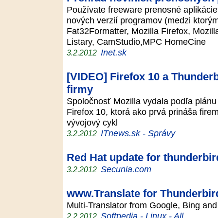
Používate freeware prenosné aplikácie?
nových verzií programov (medzi ktorým
Fat32Formatter, Mozilla Firefox, Mozil
Listary, CamStudio,MPC HomeCine
Inet.sk
3.2.2012
[VIDEO] Firefox 10 a Thunderb
firmy
Spoločnosť Mozilla vydala podľa plánu
Firefox 10, ktorá ako prvá prináša fi
vývojový cykl
ITnews.sk - Správy
3.2.2012
Red Hat update for thunderbir
Secunia.com
3.2.2012
www.Translate for Thunderbir
Multi-Translator from Google, Bing a
Softpedia - Linux - All
2.2.2012