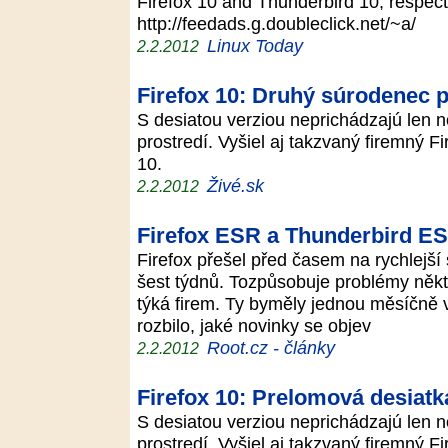
Firefox 10 and Thunderbird 10, respect
http://feedads.g.doubleclick.net/~a/
Linux Today
2.2.2012
Firefox 10: Druhý súrodenec 
S desiatou verziou neprichádzajú len 
prostredí. Vyšiel aj takzvaný firemný 
10.
Živé.sk
2.2.2012
Firefox ESR a Thunderbird ES
Firefox přešel před časem na rychlejš
šest týdnů. Tozpůsobuje problémy někte
týká firem. Ty byměly jednou měsíčně v
rozbilo, jaké novinky se objev
Root.cz - články
2.2.2012
Firefox 10: Prelomová desiat
S desiatou verziou neprichádzajú len 
prostredí. Vyšiel aj takzvaný firemný 