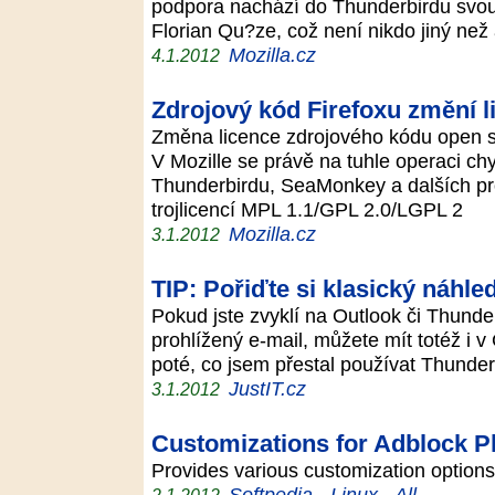
podpora nachází do Thunderbirdu svou 
Florian Qu?ze, což není nikdo jiný ne
Mozilla.cz
4.1.2012
Zdrojový kód Firefoxu změní l
Změna licence zdrojového kódu open so
V Mozille se právě na tuhle operaci chys
Thunderbirdu, SeaMonkey a dalších proj
trojlicencí MPL 1.1/GPL 2.0/LGPL 2
Mozilla.cz
3.1.2012
TIP: Pořiďte si klasický náhle
Pokud jste zvyklí na Outlook či Thunde
prohlížený e-mail, můžete mít totéž i 
poté, co jsem přestal používat Thunde
JustIT.cz
3.1.2012
Customizations for Adblock Pl
Provides various customization options
Softpedia - Linux - All