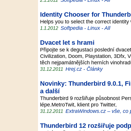
2.1.2012
Identity Chooser for Thunderbi
Helps you to select the correct ident
Softpedia - Linux - All
1.1.2012
Dvacet let s hrami
Připojte se k degustaci poslední dvace
Civilization, Doom, Playstation, 3Dfx, 
těch nejpamátnějších herních vinohra
Hrej.cz - Články
31.12.2011
Novinky: Thunderbird 9.0.1, Fi
a další
Thunderbird 9 rozšiřuje působnost Per
lépe.MetroTwit, klient pro Twitter,
ExtraWindows.cz – vše, co 
31.12.2011
Thunderbird 12 rozšiřuje podp