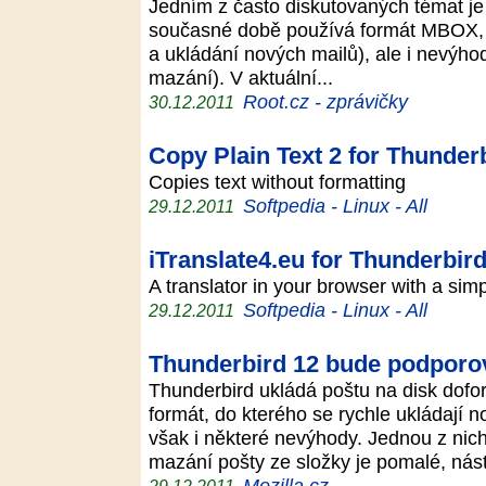
Jedním z často diskutovaných témat je 
současné době používá formát MBOX, k
a ukládání nových mailů), ale i nevýho
mazání). V aktuální...
Root.cz - zprávičky
30.12.2011
Copy Plain Text 2 for Thunderb
Copies text without formatting
Softpedia - Linux - All
29.12.2011
iTranslate4.eu for Thunderbird
A translator in your browser with a sim
Softpedia - Linux - All
29.12.2011
Thunderbird 12 bude podporova
Thunderbird ukládá poštu na disk dof
formát, do kterého se rychle ukládají n
však i některé nevýhody. Jednou z nic
mazání pošty ze složky je pomalé, ná
Mozilla.cz