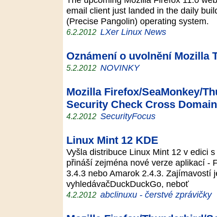
email client just landed in the daily bu
(Precise Pangolin) operating system.
LXer Linux News
6.2.2012
Oznámení o uvolnění Mozilla 
NOVINKY
5.2.2012
Mozilla Firefox/SeaMonkey/T
Security Check Cross Domain S
SecurityFocus
4.2.2012
Linux Mint 12 KDE
Vyšla distribuce Linux Mint 12 v edici 
přináší zejména nové verze aplikací - F
3.4.3 nebo Amarok 2.4.3. Zajímavostí j
vyhledávačDuckDuckGo, neboť
abclinuxu - čerstvé zprávičky
4.2.2012