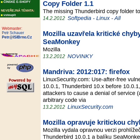
Copy Folder 1.1
ČÍNSKÉ E-SHOPY
The missing Thunderbird copy folder t
NEVEŘEJNÁ TÉMATA:
vstoupit
Softpedia - Linux - All
14.2.2012
Webmaster:
Mozilla uzavřela kritické chyb
Petr Schauer
Petr@ISIBrno.Cz
SeaMonkey
Mozilla
NOVINKY
13.2.2012
Mandriva: 2012:017: firefox
LinuxSecurity.com: Use-after-free vulner
10.0.1, Thunderbird 10.x before 10.0.
attackers to cause a denial of service 
arbitrary code via
LinuxSecurity.com
13.2.2012
Mozilla opravuje kritickou chy
Mozilla vydala opravnou verzi prohlížeč
Thunderbird 10.0.1 a balíku SeaMonkey