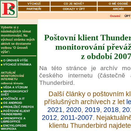
VÝCHOZÍ
CO JE NOVÉ?
O MÉ OSOBĚ
PARTNEŘI
ODKAZY V ÚPT
ARCHÍV
Ostatní:
ÚPT
Vyberte si z
následujících témat
Poštovní klient Thunder
monitorování. Na
výchozí stránku mých
aktivit se dostanete
monitorování převáž
volbou 'O úroveň
výše':
z období 2007
O ÚROVEŇ VÝŠE
VÝCHOZÍ STRÁNKA
Na této stránce je archív mo
AKTUÁLNÍ
českého internetu (částečně 
MONITOROVÁNÍ
INTERNETU
Thunderbird.
odborná témata:
VĚDA A VÝZKUM
MIKROSKOPICKÝ
Další články o poštovním kl
SVĚT
POČÍTAČE A IT
příslušných archívech z let
l
OS ANDROID
PROHLÍŽEČ FIREFOX
2021
,
2020
,
2019
,
2018
,
20
POŠTOVNÍ KLIENT
THUNDERBIRD
2012
,
2011-2007
. Nejaktuáln
OPENOFFICE A
LIBREOFFICE
klientu Thunderbird najdet
ENCYKLOPEDIE
WIKIPEDIA