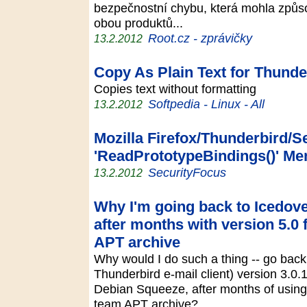
bezpečnostní chybu, která mohla způs
obou produktů...
Root.cz - zprávičky
13.2.2012
Copy As Plain Text for Thunde
Copies text without formatting
Softpedia - Linux - All
13.2.2012
Mozilla Firefox/Thunderbird/
'ReadPrototypeBindings()' Me
SecurityFocus
13.2.2012
Why I'm going back to Icedove
after months with version 5.0
APT archive
Why would I do such a thing -- go back
Thunderbird e-mail client) version 3.0
Debian Squeeze, after months of using
team APT archive?