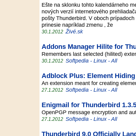
Ešte na sklonku tohto kalendárneho m
nových verzií internetového prehliadača
pošty Thunderbird. V oboch prípadoch 
prinesie napríklad zmenu , že
Živé.sk
30.1.2012
Addons Manager Hilite for Thu
Remembers last selected (hilited) ex
Softpedia - Linux - All
30.1.2012
Adblock Plus: Element Hiding 
An extension meant for creating eleme
Softpedia - Linux - All
27.1.2012
Enigmail for Thunderbird 1.3.
OpenPGP message encryption and authe
Softpedia - Linux - All
27.1.2012
Thunderbird 9.0 Officially Lan