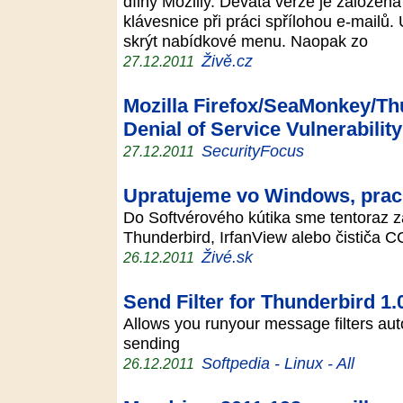
dílny Mozilly. Devátá verze je založen
klávesnice při práci spřílohou e-mailů
skrýt nabídkové menu. Naopak zo
Živě.cz
27.12.2011
Mozilla Firefox/SeaMonkey/T
Denial of Service Vulnerability
SecurityFocus
27.12.2011
Upratujeme vo Windows, prac
Do Softvérového kútika sme tentoraz za
Thunderbird, IrfanView alebo čističa 
Živé.sk
26.12.2011
Send Filter for Thunderbird 1.
Allows you runyour message filters au
sending
Softpedia - Linux - All
26.12.2011