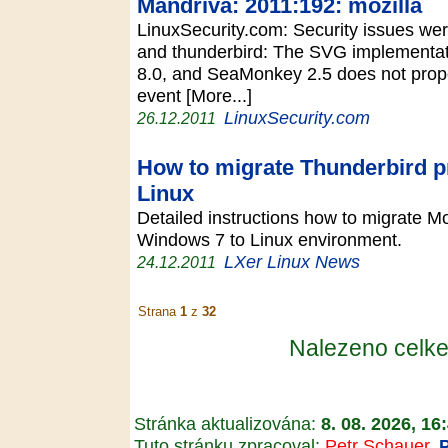
Mandriva: 2011:192: mozilla
LinuxSecurity.com: Security issues were 
and thunderbird: The SVG implementati
8.0, and SeaMonkey 2.5 does not prope
event [More...]
LinuxSecurity.com
26.12.2011
How to migrate Thunderbird p
Linux
Detailed instructions how to migrate Mo
Windows 7 to Linux environment.
LXer Linux News
24.12.2011
Strana
1
z
32
Nalezeno cel
Stránka aktualizována:
8. 08. 2026, 16
Tuto stránku zpracoval:
Petr Schauer
,