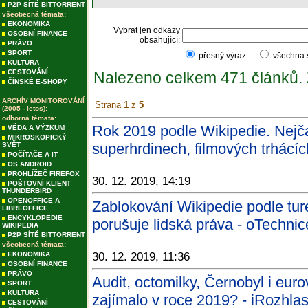
P2P SÍTĚ BITTORRENT
všeobecná témata:
EKONOMIKA
Vybrat jen odkazy
OSOBNÍ FINANCE
obsahující:
PRÁVO
SPORT
přesný výraz
všechna
KULTURA
CESTOVÁNÍ
Nalezeno celkem 471 článků.
ČÍNSKÉ E-SHOPY
ARCHÍV MONITOROVÁNÍ
Strana
1
z
5
(2005 - letos):
odborná témata:
Rok 2019 podle Wikipedie. Nejčas
VĚDA A VÝZKUM
MIKROSKOPICKÝ
superhrdinech, filmových trhácí
SVĚT
POČÍTAČE A IT
OS ANDROID
PROHLÍŽEČ FIREFOX
30. 12. 2019, 14:19
POŠTOVNÍ KLIENT
THUNDERBIRD
OPENOFFICE A
Zablokování Wikipedie podle tu
LIBREOFFICE
ENCYKLOPEDIE
porušuje lidská práva - oTechnic
WIKIPEDIA
P2P SÍTĚ BITTORRENT
všeobecná témata:
EKONOMIKA
30. 12. 2019, 11:36
OSOBNÍ FINANCE
PRÁVO
Audit, octomilky, Černobyl i euro
SPORT
KULTURA
zajímalo v roce 2019? - iRozhlas
CESTOVÁNÍ