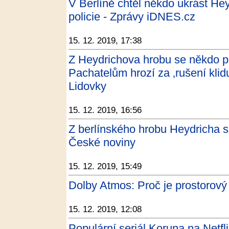
V Berlíně chtěl někdo ukrást Hey
policie - Zprávy iDNES.cz
15. 12. 2019, 17:38
Z Heydrichova hrobu se někdo po
Pachatelům hrozí za ‚rušení klidu
Lidovky
15. 12. 2019, 16:56
Z berlínského hrobu Heydricha s
České noviny
15. 12. 2019, 15:49
Dolby Atmos: Proč je prostorový
15. 12. 2019, 12:08
Populární seriál Koruna na Netfl