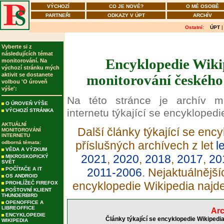
VÝCHOZÍ
CO JE NOVÉ?
O MÉ OSOBĚ
PARTNEŘI
ODKAZY V ÚPT
ARCHÍV
Ostatní:
ÚPT
Vyberte si z
následujících témat
Encyklopedie Wikip
monitorování. Na
výchozí stránku mých
aktivit se dostanete
monitorování českého 
volbou 'O úroveň
výše':
Na této stránce je archív m
O ÚROVEŇ VÝŠE
internetu týkající se encyklopedi
VÝCHOZÍ STRÁNKA
AKTUÁLNÍ
Další články týkající se enc
MONITOROVÁNÍ
INTERNETU
příslušných archívech z let
l
odborná témata:
VĚDA A VÝZKUM
2021
,
2020
,
2018
,
2017
,
20
MIKROSKOPICKÝ
SVĚT
POČÍTAČE A IT
2011-2006
. Nejaktuálnější
OS ANDROID
encyklopedie Wikipedia najd
PROHLÍŽEČ FIREFOX
POŠTOVNÍ KLIENT
THUNDERBIRD
OPENOFFICE A
LIBREOFFICE
Arc
ENCYKLOPEDIE
Články týkající se encyklopedie Wikipedi
WIKIPEDIA