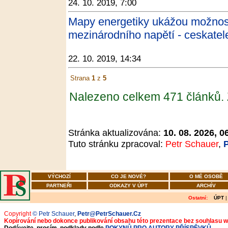
24. 10. 2019, 7:00
Mapy energetiky ukážou možnost
mezinárodního napětí - ceskatel
22. 10. 2019, 14:34
Strana
1
z
5
Nalezeno celkem 471 článků.
Stránka aktualizována:
10. 08. 2026, 0
Tuto stránku zpracoval:
Petr Schauer
,
VÝCHOZÍ
CO JE NOVÉ?
O MÉ OSOBĚ
PARTNEŘI
ODKAZY V ÚPT
ARCHÍV
Ostatní:
ÚPT
Copyright
© Petr Schauer
,
Petr@PetrSchauer.Cz
Kopírování nebo dokonce publikování obsahu této prezentace bez souhlasu 